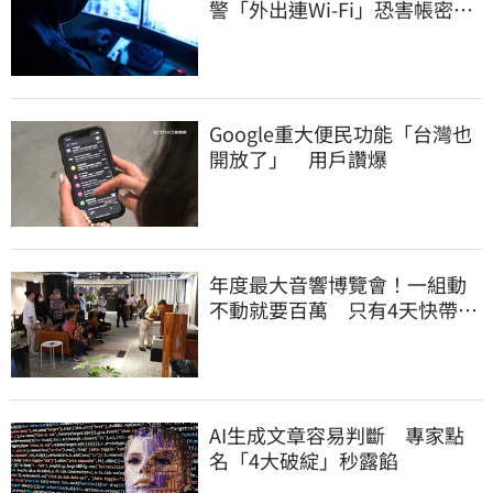
警「外出連Wi-Fi」恐害帳密被
盜
Google重大便民功能「台灣也
開放了」 用戶讚爆
年度最大音響博覽會！一組動
不動就要百萬 只有4天快帶爸
爸來聽
AI生成文章容易判斷 專家點
名「4大破綻」秒露餡