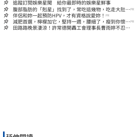
追蹤訂閱娛樂星聞 給你最即時的娛樂星鮮事
腹部脂肪的「剋星」找到了，常吃這幾物，吃走大肚
PR
囊，瘦出小蠻腰
伴侶和妳一起預防HPV，才有資格說愛妳！
PR
減肥首選，檸檬加它，堅持一週，腰細了，瘦到你懷疑
PR
人生
田路路晚景淒涼！許常德開轟工會理事長曹雨婷不忍
了：別只包紅包慰問
延伸閱讀