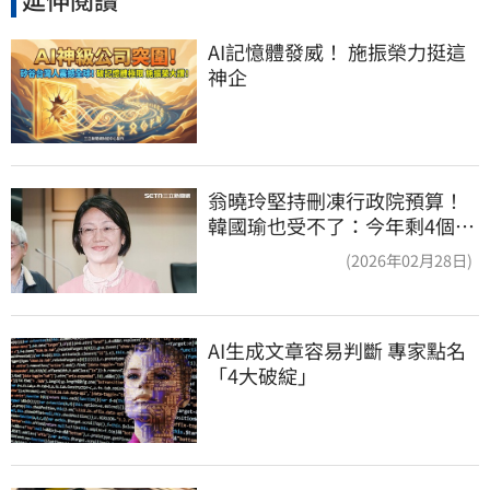
AI記憶體發威！ 施振榮力挺這
神企
翁曉玲堅持刪凍行政院預算！
韓國瑜也受不了：今年剩4個月
你思考一下
(2026年02月28日)
AI生成文章容易判斷 專家點名
「4大破綻」