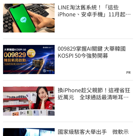
LINE淘汰舊系統！「這些
iPhone、安卓手機」11月起無
法傳訊息
009829掌握AI關鍵 大華韓國
KOSPI 50今強勢開募
PR
換iPhone趁父親節！這裡省狂
近萬元 全球通話最清晰耳機
登台開賣了
國家級駭客大舉出手 微軟示