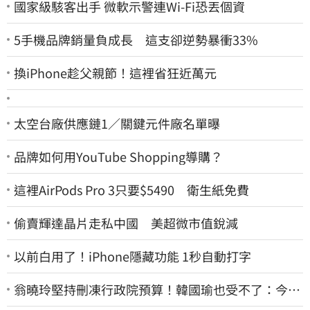
國家級駭客出手 微軟示警連Wi-Fi恐丟個資
5手機品牌銷量負成長 這支卻逆勢暴衝33%
換iPhone趁父親節！這裡省狂近萬元
太空台廠供應鏈1／關鍵元件廠名單曝
品牌如何用YouTube Shopping導購？
這裡AirPods Pro 3只要$5490 衛生紙免費
偷賣輝達晶片走私中國 美超微市值銳減
以前白用了！iPhone隱藏功能 1秒自動打字
翁曉玲堅持刪凍行政院預算！韓國瑜也受不了：今年
剩4個月你思考一下