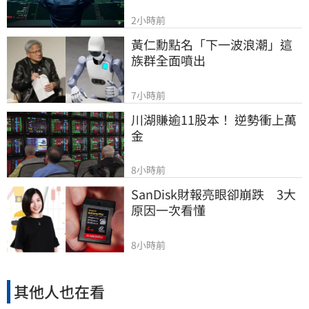
2小時前
黃仁勳點名「下一波浪潮」這
族群全面噴出
7小時前
川湖賺逾11股本！ 逆勢衝上萬
金
8小時前
SanDisk財報亮眼卻崩跌　3大
原因一次看懂
8小時前
其他人也在看