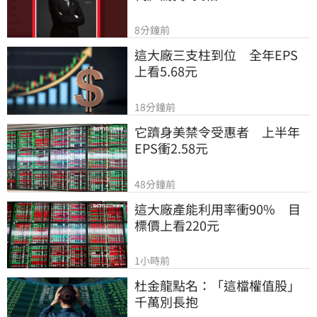
8分鐘前
這大廠三支柱到位　全年EPS
上看5.68元
18分鐘前
它躋身美禁令受惠者　上半年
EPS衝2.58元
48分鐘前
這大廠產能利用率衝90%　目
標價上看220元
1小時前
杜金龍點名：「這檔權值股」
千萬別長抱