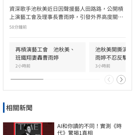
資深歌手池秋美近日因聲援藝人田路路，公開槓
上演藝工會及理事長曹雨婷，引發外界高度關
注。池秋美過去曾以《小風帆》一曲紅遍大街小
58分鐘前
巷，卻在事業巔峰期因拒絕高官飯局慘遭全面封
殺。她回憶當年凌晨遭威脅，對方甚至揚言誰敢
發她通告就會斷手斷腳，導致演藝事業一落千
再槓演藝工會　池秋美、
池秋美開撕演藝
丈，從一週七天通告的當紅歌手淪為過往雲煙。
班鐵翔妻轟曹雨婷
雨婷不忍反擊了
2小時前
3小時前
相關新聞
AI和你讀的不同！實測《時
代》驚揭1真相