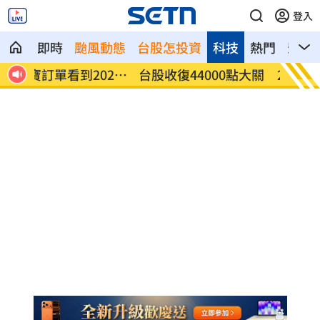
登入
即時
颱風動態
台股怎投資
科技
熱門
影音
27
台股收復44000點大關 2關鍵看AI產業發
他見搶
展
歲