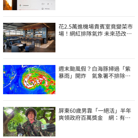
花2.5萬進機場貴賓室竟變菜市
場！網紅排隊氣炸 未來恐改動
態收費
週末颱風假？白海豚掃過「紫
暴雨」開炸 氣象署不排除發
陸警
屏東60歲男靠「一絕活」半年
爽領政府百萬獎金 網：有人
要組隊賺錢嗎？