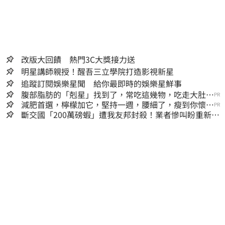
改版大回饋 熱門3C大獎接力送
明星講師親授！醒吾三立學院打造影視新星
追蹤訂閱娛樂星聞 給你最即時的娛樂星鮮事
腹部脂肪的「剋星」找到了，常吃這幾物，吃走大肚
PR
囊，瘦出小蠻腰
減肥首選，檸檬加它，堅持一週，腰細了，瘦到你懷疑
PR
人生
斷交國「200萬磅蝦」遭我友邦封殺！業者慘叫盼重新開
放