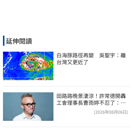
延伸閱讀
白海豚路徑再變　吳聖宇：離
台灣又更近了
田路路晚景淒涼！許常德開轟
工會理事長曹雨婷不忍了：別
只包紅包慰問
(2026年08月06日)