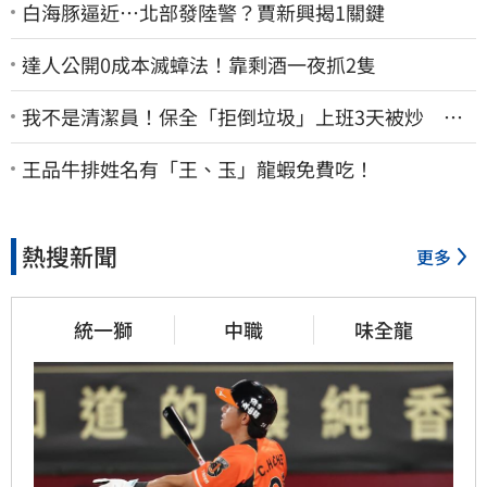
白海豚逼近…北部發陸警？賈新興揭1關鍵
達人公開0成本滅蟑法！靠剩酒一夜抓2隻
我不是清潔員！保全「拒倒垃圾」上班3天被炒 找
法院討公道結果出爐
王品牛排姓名有「王、玉」龍蝦免費吃！
熱搜新聞
更多
統一獅
中職
味全龍