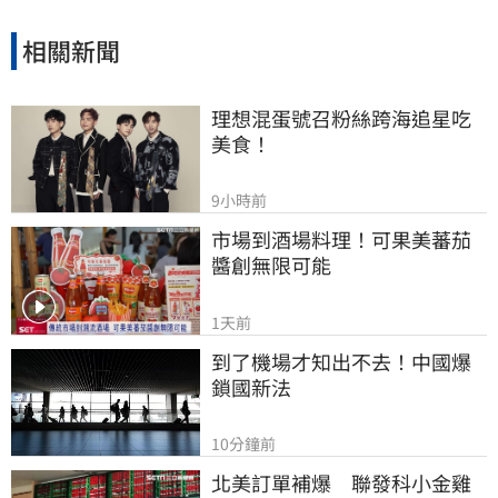
相關新聞
理想混蛋號召粉絲跨海追星吃
美食！
9小時前
市場到酒場料理！可果美蕃茄
醬創無限可能
1天前
到了機場才知出不去！中國爆
鎖國新法
10分鐘前
北美訂單補爆　聯發科小金雞