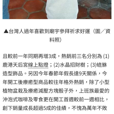
▲台灣人過年喜歡到廟宇參拜祈求好運（圖／資
料照）
且較前一年同期再增3成，熱銷前三名分別為 (1)
鹿港天后宮
線上點燈
；(2)水晶招財樹；(3)螕貅
造型飾品。另因今年春節年假長達9天關係，今
年開工後療癒型商品較往年格外熱銷，除了小型
植物盆栽及療癒減壓方塊骰子外，上班族最愛的
沖泡式咖啡及零食更在開工首週較前一週相比，
創下銷量成長超過5成的佳績，不愧為萬年不敗