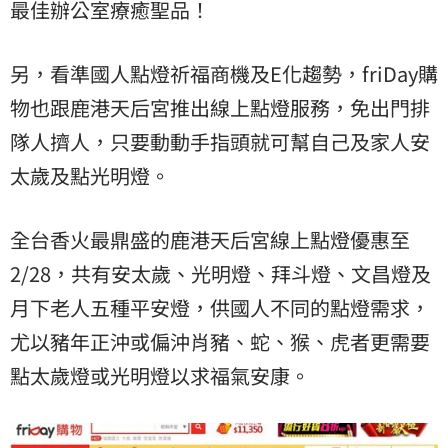
最佳辦公室療癒聖品！
另，看準國人點燈祈福商機及E化趨勢，friDay購
物也跟鹿港天后宮推出線上點燈服務，免出門排
隊人擠人，只要動動手指頭就可幫自己及家人
安
太歲
及點光明燈。
全台香火最鼎盛的鹿港天后宮線上點燈優惠至
2/28，共有安太歲、光明燈、拜斗燈、文昌燈及
月下老人五種平安燈，供國人不同的點燈需求，
尤以豬年正沖或偏沖肖豬、蛇、猴、虎者更需要
點太歲燈或光明燈以求福氣安康。