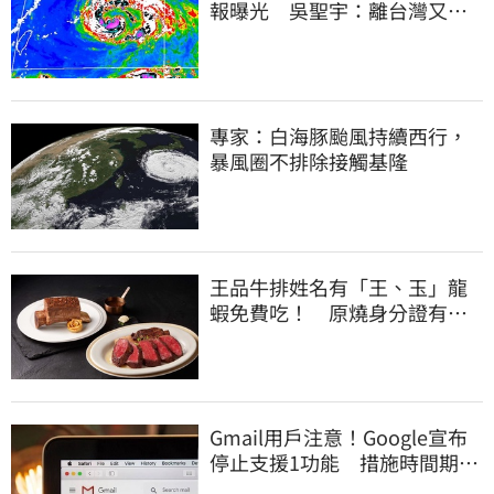
報曝光 吳聖宇：離台灣又更
近一點
專家：白海豚颱風持續西行，
暴風圈不排除接觸基隆
王品牛排姓名有「王、玉」龍
蝦免費吃！ 原燒身分證有
「8」招待海鮮
Gmail用戶注意！Google宣布
停止支援1功能 措施時間期限
曝光