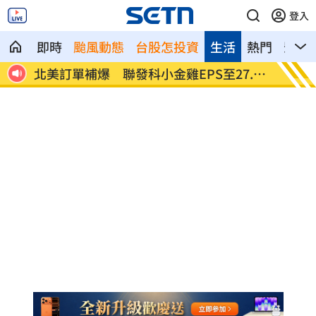
登入
即時
颱風動態
台股怎投資
生活
熱門
影音
.12
AI和你讀的不同！實測《時代》驚揭1真相
這大廠