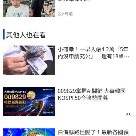
2小時前
其他人也在看
小確幸！一早入帳4.2萬「5年
內沒申請充公」 還有18筆錢
連發到8月底
009829掌握AI關鍵 大華韓國
KOSPI 50今強勢開募
PR
白海豚路徑變了！最新各國預