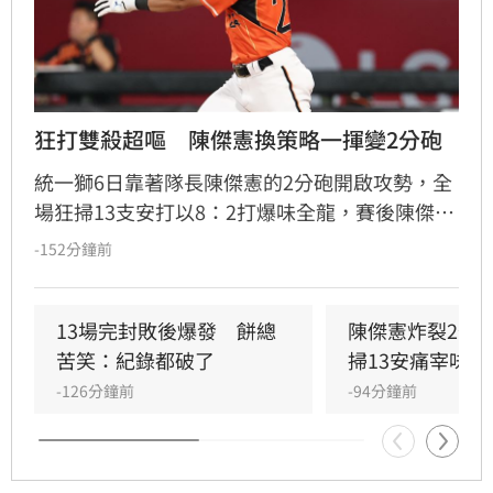
狂打雙殺超嘔　陳傑憲換策略一揮變2分砲
統一獅6日靠著隊長陳傑憲的2分砲開啟攻勢，全
場狂掃13支安打以8：2打爆味全龍，賽後陳傑憲
透露因為上週末自己擊出太多雙殺，當時上場只
-152分鐘前
想著不要再打滾地球，沒想到最後一掃變成打破
僵局的全壘打。
13場完封敗後爆發　餅總
陳傑憲炸裂2分
苦笑：紀錄都破了
掃13安痛宰味全
-126分鐘前
-94分鐘前