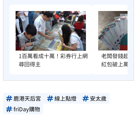
老闆發錢超阿
1百萬看成十萬！彩券行上網
紅包破上萬
尋回得主
鹿港天后宮
線上點燈
安太歲
friDay購物