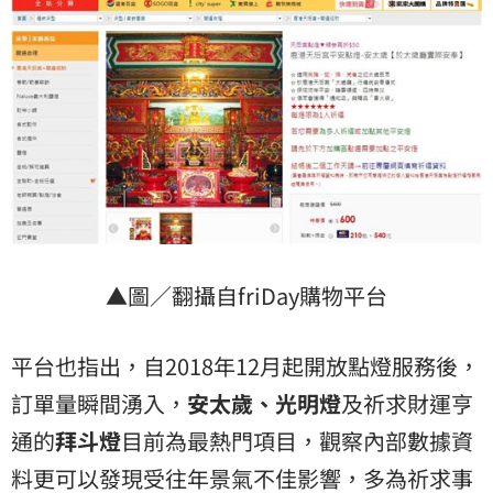
▲圖／翻攝自friDay購物平台
平台也指出，自2018年12月起開放點燈服務後，
訂單量瞬間湧入，
安太歲、光明燈
及祈求財運亨
通的
拜斗燈
目前為最熱門項目，觀察內部數據資
料更可以發現受往年景氣不佳影響，多為祈求事