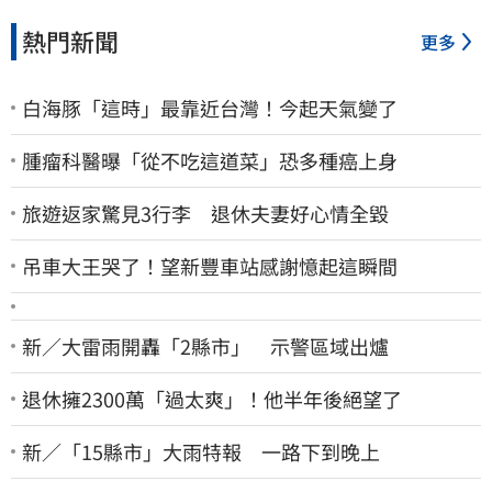
熱門新聞
更多
白海豚「這時」最靠近台灣！今起天氣變了
腫瘤科醫曝「從不吃這道菜」恐多種癌上身
旅遊返家驚見3行李 退休夫妻好心情全毀
吊車大王哭了！望新豐車站感謝憶起這瞬間
新／大雷雨開轟「2縣市」 示警區域出爐
退休擁2300萬「過太爽」！他半年後絕望了
新／「15縣市」大雨特報 一路下到晚上