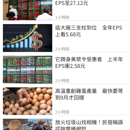
EPS至27.12元
1小時前
這大廠三支柱到位　全年EPS
上看5.68元
2小時前
它躋身美禁令受惠者　上半年
EPS衝2.58元
2小時前
高溫重創雞蛋產量　最快要等
到9月才回穩
2小時前
放火垃圾山找相機！民宿稱誤
認按摩棒網怒