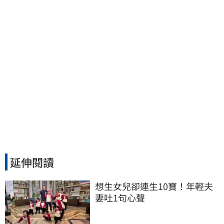
延伸閱讀
想生女兒卻連生10寶！年輕夫
妻吐1句心聲