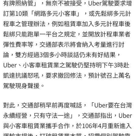
有牌照納管」，無奈不被接受，Uber駕駛要求增
訂第10類「網路多元小客車」，或先鬆綁多元計
程車之管理辦法，例如租賃車加入多元計程車後
鬆綁只能跑單一平台之規定，並開放計程車業者
彈性費率等，交通部表示將會納入考量進行討
論，雙方經過3個多小時談話仍未有好結果，
Uber、小客車租賃業之駕駛仍堅持明下午3時赴
凱達抗議怒吼，要求撤回修法，預計號召上萬名
駕駛現身聲援。
對此，交通部稍早前再度喊話，「Uber要在台灣
永續經營，只有守法一途」，交通部指出，Uber
與小客車租賃業攜手合作，於106年4月重新進入
運輸市場後，打破租賃業本質，招攬個別駕駛靠