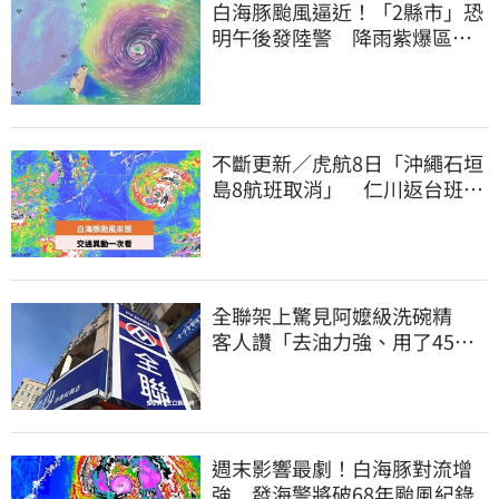
白海豚颱風逼近！「2縣市」恐
明午後發陸警 降雨紫爆區域
曝光
不斷更新／虎航8日「沖繩石垣
島8航班取消」 仁川返台班機
提前1天起飛
全聯架上驚見阿嬤級洗碗精
客人讚「去油力強、用了45
年」
週末影響最劇！白海豚對流增
強 發海警將破68年颱風紀錄