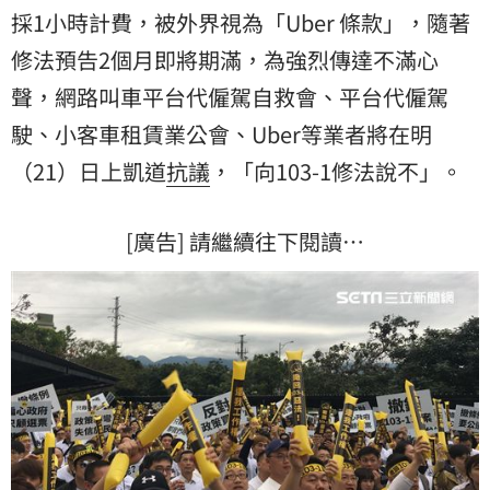
採1小時計費，被外界視為「Uber 條款」，隨著
修法
預告2個月即將期滿，為強烈傳達不滿心
聲，網路叫車平台代僱駕自救會、平台代僱駕
駛、小客車租賃業公會、Uber等業者將在明
（21）日上凱道
抗議
，「向103-1修法說不」。
[廣告] 請繼續往下閱讀…