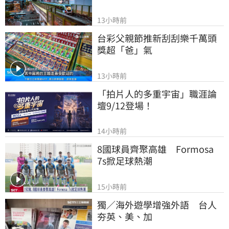
13小時前
台彩父親節推新刮刮樂千萬頭
獎超「爸」氣
13小時前
「拍片人的多重宇宙」職涯論
壇9/12登場！
14小時前
8國球員齊聚高雄　Formosa 
7s掀足球熱潮
15小時前
獨／海外遊學增強外語　台人
夯英、美、加