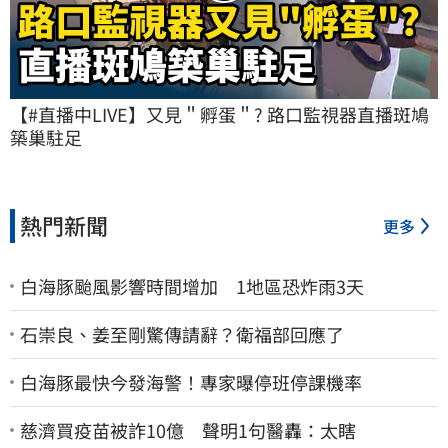
【#直播中LIVE】又見＂孵蛋＂? 路口監視器直播斑鳩
築巢駐足
熱門新聞
更多
白海豚颱風影響時間增加 1地區恐炸雨3天
石崇良、姜至剛驚傳請辭？衛福部回應了
白海豚最快今發海警！專家曝停班停課機率
慈濟買疫苗被詐10億 聲明1句醫轟：太瞎