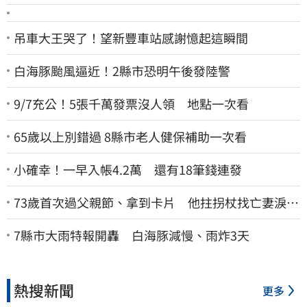
吊車大王哭了！望新豐車站感謝憶起這瞬間
白海豚颱風逼近！2縣市恐明午後發陸警
9/7充公！5張千萬發票沒人領 地點一次看
65歲以上別錯過 8縣市老人健保補助一次看
小確幸！一早入帳4.2萬 還有18筆錢連發
73歲首次過父親節、拿到卡片 他拄拐杖找亡妻淚：
今天好多人來幫我慶祝
7縣市大雨特報開轟 白海豚減慢、雨炸3天
熱搜新聞
更多