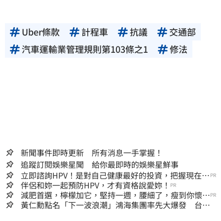
Uber條款
計程車
抗議
交通部
汽車運輸業管理規則第103條之1
修法
新聞事件即時更新 所有消息一手掌握！
追蹤訂閱娛樂星聞 給你最即時的娛樂星鮮事
立即諮詢HPV！是對自己健康最好的投資，把握現在不
PR
嫌晚！
伴侶和妳一起預防HPV，才有資格說愛妳！
PR
減肥首選，檸檬加它，堅持一週，腰細了，瘦到你懷疑
PR
人生
黃仁勳點名「下一波浪潮」鴻海集團率先大爆發 台股
這族群全面噴出