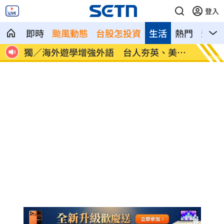
登入
即時
颱風動態
台股怎投資
生活
熱門
影音
30
獨／海外遊學增強外語 台人夯英、美、
長尾獼
加
因