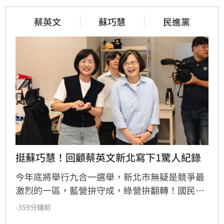
蔡英文
蘇巧慧
民進黨
挺蘇巧慧！回顧蔡英文新北寫下1驚人紀錄
今年底將舉行九合一選舉，新北市無疑是競爭最
激烈的一區，藍營拚守成，綠營拚翻轉！國民黨
參選人李四川與民進黨參選人蘇巧慧民調更是呈
-359分鐘前
現五五波。選戰陷入膠著之際，蘇巧慧今（7）