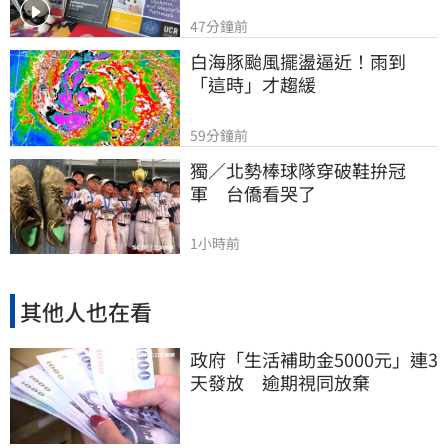
47分鐘前
白海豚颱風擺盪逼近！雨到
「這時」才趨緩
59分鐘前
獨／北勢棒球隊穿破鞋拚冠
軍　台僑看哭了
1小時前
其他人也在看
政府「生活補助金5000元」連3
天發放 逾期視同放棄