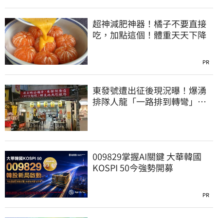
超神減肥神器！橘子不要直接
吃，加點這個！體重天天下降
PR
東發號遭出征後現況曝！爆湧
排隊人龍「一路排到轉彎」
上萬網友力挺
009829掌握AI關鍵 大華韓國
KOSPI 50今強勢開募
PR