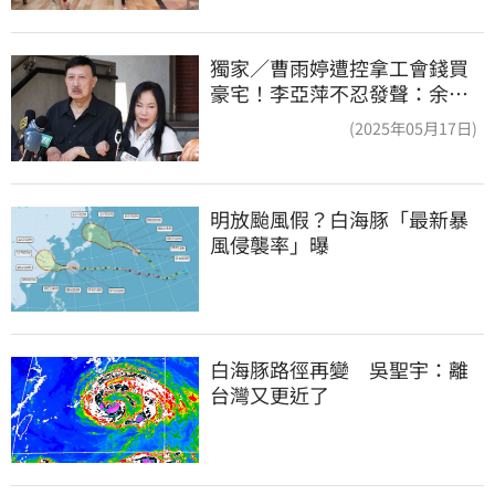
獨家／曹雨婷遭控拿工會錢買
豪宅！李亞萍不忍發聲：余天
管工會都貼錢
(2025年05月17日)
明放颱風假？白海豚「最新暴
風侵襲率」曝
白海豚路徑再變　吳聖宇：離
台灣又更近了