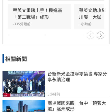
日證實，當初曾拜託前總統蔡英文擔任競選總部
主委時，蔡英文一口就答應。完成兩屆總統任期
蔡英文重磅出手！民進黨
蔡英文助攻蘇巧
的蔡英文，除了挾帶超高人氣之外，新北更是她
「第二戰場」成形
川曝「大咖」應
的「政壇起家厝」，三度在此橫掃百萬票，有望
-335分鐘前
1小時前
成為蘇巧慧的最強支援。
相關新聞
台新新光金控淨零論壇 專家分
享永續治理
5小時前
商場戰國來臨　台中「頂奢大
道」逐漸成形