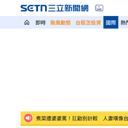
即時
颱風動態
台股怎投資
國際
熱
退休金買錶討妻歡心 她一句話神反轉
Fed沒升息股市跌 投信揭下一步布局方
少女在家產子男嬰夭折 裹毛巾藏住處
劍橋最年輕黑人教授閃辭！爆論文抄襲
遊日瘋買恢復衣「穿」越疲勞 2因素助
煮菜遭婆婆罵！尫勸別計較 人妻嘆像