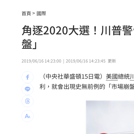
新／白海豚近北部海面！氣象署發豪雨
首頁
國際
南電Q2財報公布後 目標價調升
00:00
角逐2020大選！川普
俄軍空襲烏克蘭首都基輔及周邊 4人喪
盤」
費仔確定成自由球員 下一步動向引人
米蘭達離婚奧蘭多布魯13年！罕談前夫
2019/06/16 14:23:00
2019/06/16 14:23:45
更新
美制裁杜拜加密幣交所！控助伊朗革命
（中央社華盛頓15日電）
美國
總統
美就業數據爆冷 這信號Fed升息警報降
利，就會出現史無前例的「市場崩
梅西父親病逝享壽68歲 一路陪伴兒闖
5登山客2025年雪崩失蹤 尼泊爾尋獲遺
喝錯傷身！營養師整理喝咖啡「7大守則