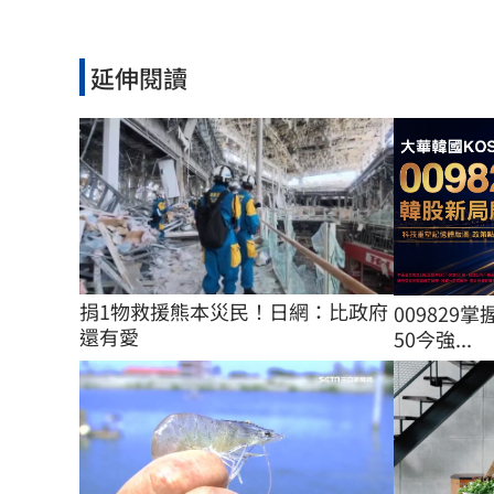
延伸閱讀
捐1物救援熊本災民！日網：比政府
009829掌
還有愛
50今強...