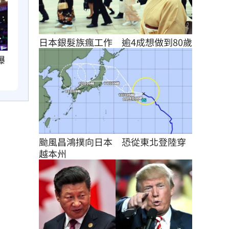
日本銀髮族瘋工作　逾4成想做到80歲
曝
颱風昌鴻撲向日本　恐從東北登陸穿
越本州