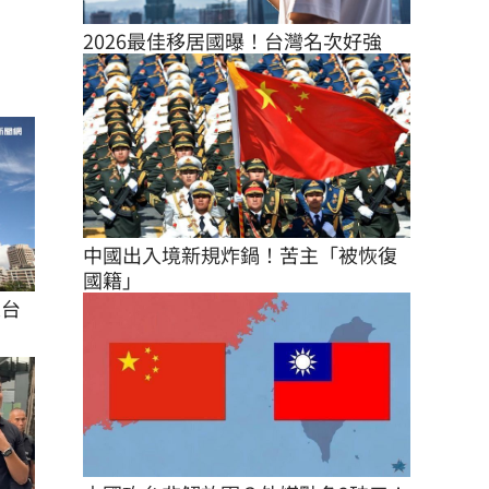
2026最佳移居國曝！台灣名次好強
中國出入境新規炸鍋！苦主「被恢復
國籍」
來台