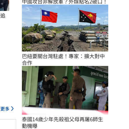
中國攻台非解放軍？外媒點名2破口！
在追
巴紐要關台灣駐處！專家：擴大對中
合作
更多
泰國14歲少年先殺祖父母再屠6師生 
動機曝