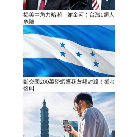
揭美中角力暗潮　謝金河：台灣1類人
危險
斷交國200萬磅蝦遭我友邦封殺！業者
慘叫