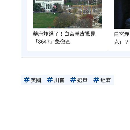
華府炸鍋了！白宮草皮驚見
白宮赤
「8647」急徹查
克」？
美國
川普
選舉
經濟