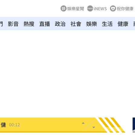
娛樂星聞
iNEWS
祝你健康
門
影音
熱搜
直播
政治
社會
娛樂
生活
健康
03:04
向
01:22
多日
01:08
造假
00:18
旺
00:15
台傭
00:12