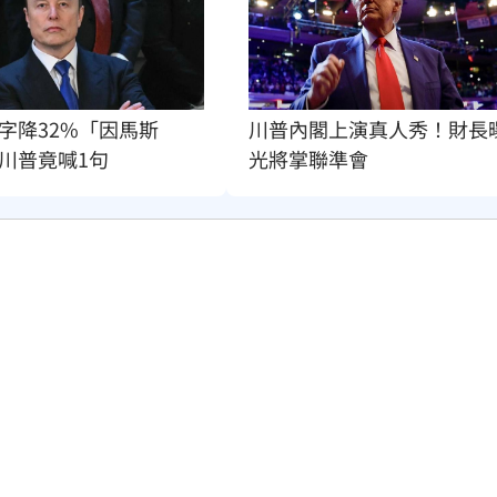
字降32%「因馬斯
川普內閣上演真人秀！財長
川普竟喊1句
光將掌聯準會