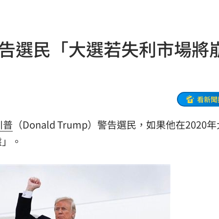
特報
00:01
警告選民「大選若失利市場將
命
23:59
關注
23:50
互動
23:40
看新聞
衛隊
23:37
川普
（Donald Trump）警告選民，如果他在2020
溫
盤」。
23:34
足壇
23:31
體
23:29
」
23:27