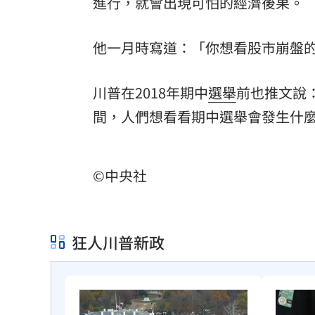
進行，就會出現可怕的經濟後果。
8國球員齊聚高雄 Formosa 7s掀足球
他一月時寫道：「你想看股市崩盤
理想混蛋號召粉絲跨海追星吃美食！
18:
川普在2018年期中
選舉
前也推文說
間，人們想看看期中選舉會發生什
©中央社
狂人川普新政