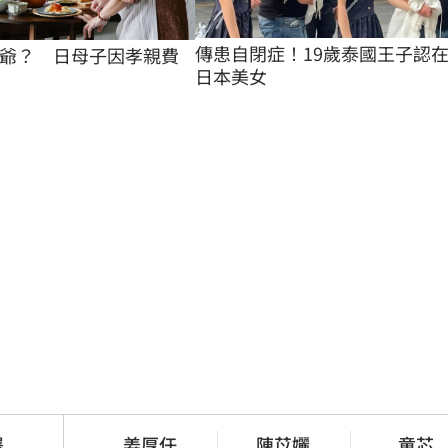
傳患自閉症！19歲泰國王子認
爺？　日母子因孝親費
日本美女
署
姜厚任
陳苡孋
童芯