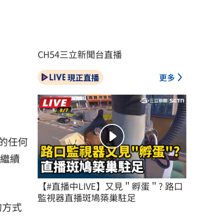
CH54三立新聞台直播
現正直播
更多
的任何
國繼續
【#直播中LIVE】又見＂孵蛋＂? 路口
監視器直播斑鳩築巢駐足
的方式