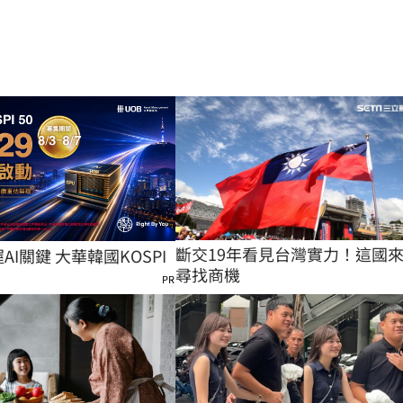
斷交19年看見台灣實力！這國
握AI關鍵 大華韓國KOSPI
尋找商機
PR