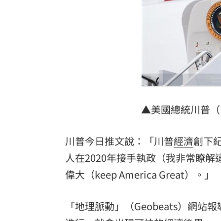
美：東南亞詐騙園區多由中國背景組織
拆監獄家書見「叫別人老婆」人妻氣炸
ETF存到2千萬退休！他因1封信重回職場
社宅包租爆糾紛 房客控業者硬闖屋內
台灣彩券開獎直播中
20:31
▲美國總統川普（D
LIVE三立+24小時直播
15:27
川普今日推文說：「川普
經濟
創下
三立iNEWS新聞台線上直播
18:00
人在2020年接手執政（我非常瞭
商場戰國來臨 台中「頂奢大道」逐漸
偉大（keep America Great）。」
台彩父親節推新刮刮樂千萬頭獎超「爸
「地理脈動」（Geobeats）網
「拍片人的多重宇宙」職涯論壇9/12登