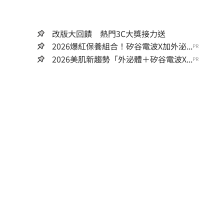
改版大回饋 熱門3C大獎接力送
2026爆紅保養組合！矽谷電波X加外泌...
PR
2026美肌新趨勢「外泌體＋矽谷電波X...
PR