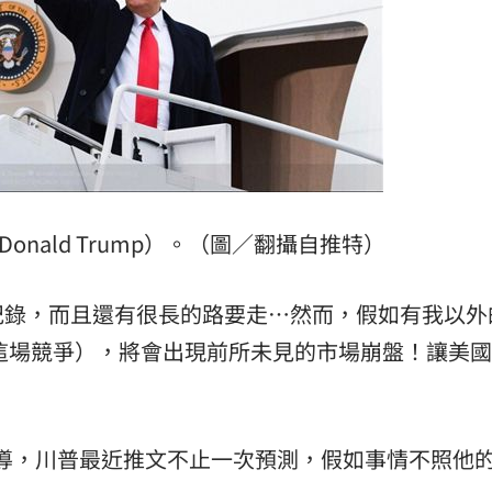
主導
23:25
23:22
23:21
趕人
23:16
onald Trump）。（圖／翻攝自推特）
紀錄，而且還有很長的路要走…然而，假如有我以外
解這場競爭），將會出現前所未見的市場崩盤！讓美
成形
12:00
」氣
12:00
站報導，川普最近推文不止一次預測，假如事情不照他
場！
10:30