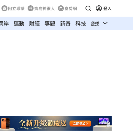
阿立導讀
寶島神很大
富房網
登入
兩岸
運動
財經
專題
新奇
科技
旅遊
汽車
寵物