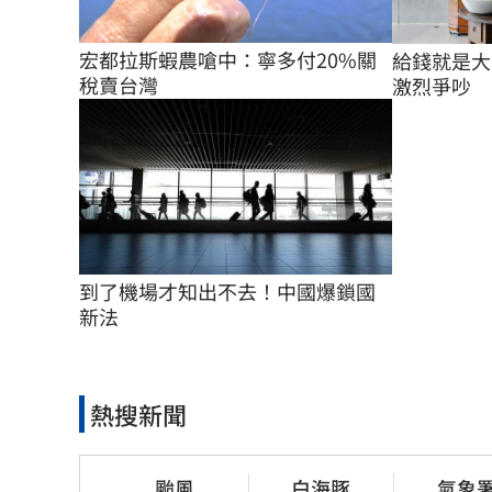
宏都拉斯蝦農嗆中：寧多付20%關
給錢就是大
稅賣台灣
激烈爭吵
到了機場才知出不去！中國爆鎖國
新法
熱搜新聞
颱風
白海豚
氣象