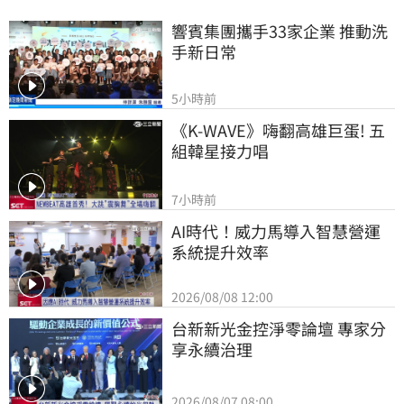
響賓集團攜手33家企業 推動洗
手新日常
5小時前
《K-WAVE》嗨翻高雄巨蛋! 五
組韓星接力唱
7小時前
AI時代！威力馬導入智慧營運
系統提升效率
2026/08/08 12:00
台新新光金控淨零論壇 專家分
享永續治理
2026/08/07 08:00