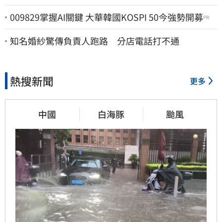
009829掌握AI關鍵 大華韓國KOSPI 50今強勢開募
PR
知名婚紗驚傳負責人跑路 分店電話打不通
熱搜新聞
更多
中國
白海豚
颱風