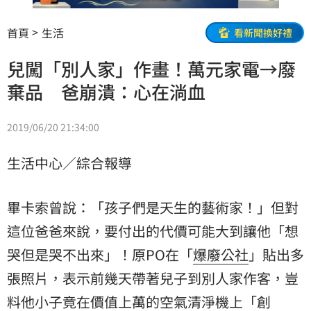
首頁
生活
看新聞換好禮
兒闖「別人家」作畫！萬元家電→廢
棄品 爸崩潰：心在淌血
2019/06/20 21:34:00
生活中心／綜合報導
畢卡索曾說：「孩子們是天生的藝術家！」但對
這位爸爸來說，要付出的代價可能大到讓他「想
哭但是哭不出來」！原PO在「
爆廢公社
」貼出多
張照片，表示前幾天帶著兒子到別人家作客，豈
料他小子竟在價值上萬的空氣清淨機上「創