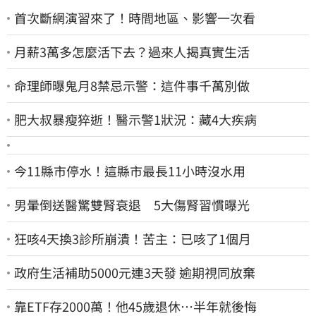
首次斷網演習來了！時間地區、影響一次看
月薪3萬多怎麼活下去？過來人揭真實生活
命理師曝鬼月8禁忌示警：這件事千萬別做
肥大叔暴瘦猝逝！醫示警1狀況：藏4大疾病
今11縣市停水！這縣市最長11小時沒水用
男暈倒送醫驚雙腎衰退 5大傷腎習慣曝光
狂咳4天換3診所崩潰！苦主：已咳了1個月
政府生活補助5000元連3天發 逾期視同放棄
靠ETF存2000萬！他45歲退休…半年就後悔