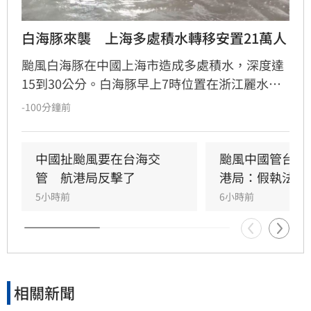
白海豚來襲　上海多處積水轉移安置21萬人
颱風白海豚在中國上海市造成多處積水，深度達
15到30公分。白海豚早上7時位置在浙江麗水，
預計往西北方向移動並逐漸減弱。
-100分鐘前
中國扯颱風要在台海交
颱風中國管台海
管　航港局反擊了
港局：假執法
5小時前
6小時前
相關新聞