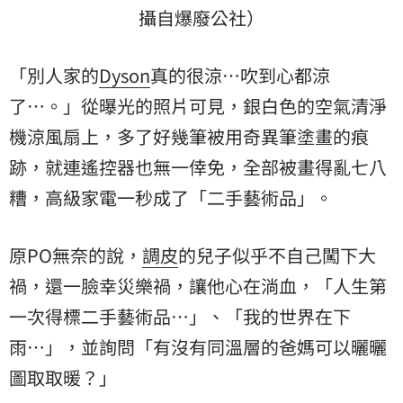
攝自爆廢公社）
「別人家的
Dyson
真的很涼…吹到心都涼
了…。」從曝光的照片可見，銀白色的空氣清淨
機涼風扇上，多了好幾筆被用奇異筆塗畫的痕
跡，就連遙控器也無一倖免，全部被畫得亂七八
糟，高級家電一秒成了「二手藝術品」。
原PO無奈的說，
調皮
的兒子似乎不自己闖下大
禍，還一臉幸災樂禍，讓他心在淌血，「人生第
一次得標二手藝術品…」、「我的世界在下
雨…」，並詢問「有沒有同溫層的爸媽可以曬曬
圖取取暖？」