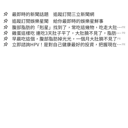
最即時的新聞話題 追蹤訂閱三立新聞網
追蹤訂閱娛樂星聞 給你最即時的娛樂星鮮事
腹部脂肪的「剋星」找到了，常吃這幾物，吃走大肚
PR
囊，瘦出小蠻腰
雞蛋這樣吃 連吃3天肚子平了，大肚腩不見了，脂肪沒
PR
了！
早晨吃這個，腹部脂肪掉光光，一個月大肚腩不見了
PR
立即諮詢HPV！是對自己健康最好的投資，把握現在不
PR
嫌晚！