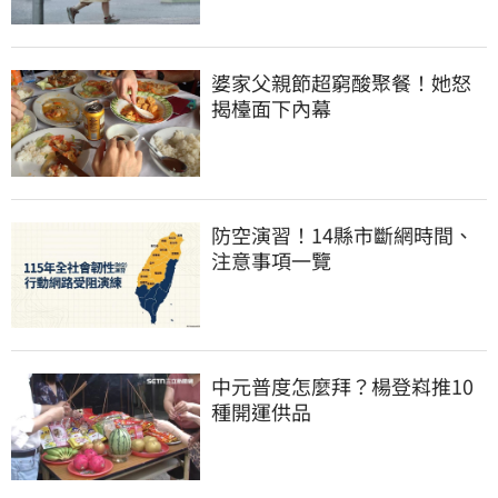
婆家父親節超窮酸聚餐！她怒
揭檯面下內幕
防空演習！14縣市斷網時間、
注意事項一覽
中元普度怎麼拜？楊登嵙推10
種開運供品