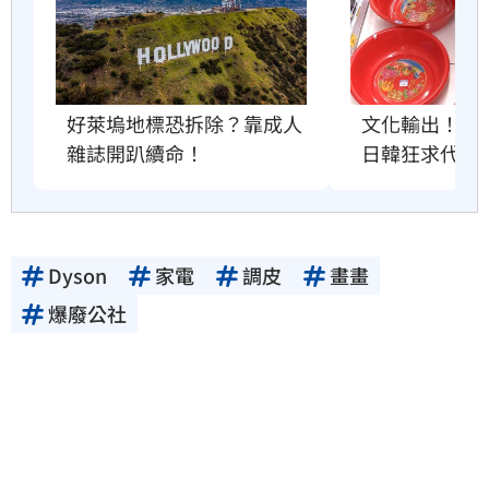
好萊塢地標恐拆除？靠成人
文化輸出！台
雜誌開趴續命！
日韓狂求代購
Dyson
家電
調皮
畫畫
爆廢公社