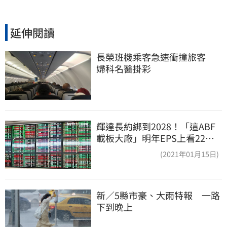
延伸閱讀
長榮班機乘客急速衝撞旅客　
婦科名醫掛彩
輝達長約綁到2028！「這ABF
載板大廠」明年EPS上看22
元 目標價至1000元
(2021年01月15日)
新／5縣市豪、大雨特報　一路
下到晚上