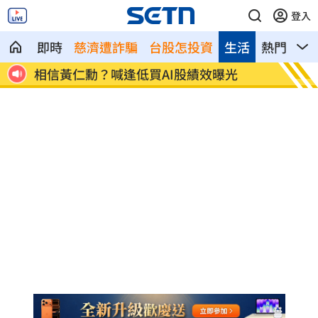
登入
即時
慈濟遭詐騙
台股怎投資
生活
熱門
影
01
相信黃仁勳？喊逢低買AI股績效曝光
兒女蝸