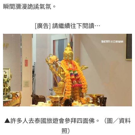
瞬間瀰漫詭蹫氣氛。
[廣告] 請繼續往下閱讀…
▲許多人去泰國旅遊會參拜四面佛。（圖／資料
照）