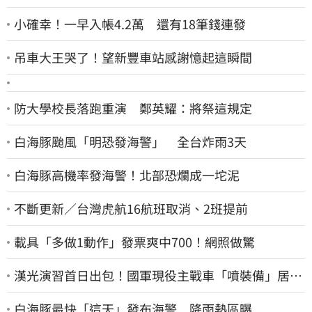
小確幸！一早入帳4.2萬 還有18筆錢連發
吊車大王哭了！望新豐車站感謝憶起這瞬間
防大學校長落跑重演 鄭英耀：將祭這規定
白海豚颱風「明恐發海警」 全台炸雨3天
白海豚高機率發海警！北部恐爛成一坨泥
不斷更新／台灣虎航16航班取消、2班提前
載具「多做1動作」發票爽中700！網照做驚
漢光演習首日出包！國軍現役主戰車「噴裝備」居民
撿到零件…軍方說話了
白海豚最快「這天」發布海警 降雨熱區曝