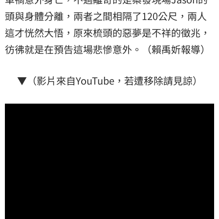
頭與身體分離，兩者之間相隔了120公尺，兩人
這才恍然大悟，原來梳頭的惡夢是不祥的徵兆，
彷彿就是在預告這場悲慘意外。（賴禹妡報導）
▼（影片來自YouTube，若遭移除請見諒）