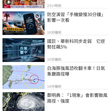
23小時前
防空演習「手機變慢30分鐘」
影響一次看
10分鐘前
國巨、華新科同步走弱　它逆
勢狂飆5%
10分鐘前
白海豚強風恐吹翻卡車！日氣
象廳路徑曝
14分鐘前
鄭明典：「1現象」會影響颱風
路徑、強度