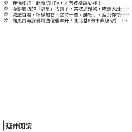
伴侶和妳一起預防HPV，才有資格說愛妳！
PR
腹部脂肪的「剋星」找到了，常吃這幾物，吃走大肚
PR
囊，瘦出小蠻腰
減肥首選，檸檬加它，堅持一週，腰細了，瘦到你懷疑
PR
人生
颱風白海豚暴風圈侵襲率升！北北基6縣市飆破5成 1縣
市「最高達67%」
延伸閱讀