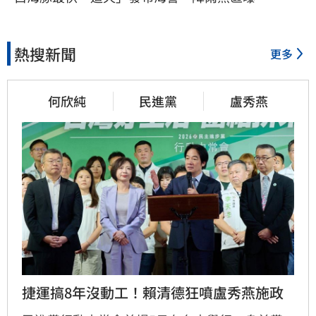
熱搜新聞
更多
何欣純
民進黨
盧秀燕
捷運搞8年沒動工！賴清德狂噴盧秀燕施政