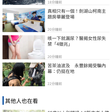
18分鐘前
真相只有一個！劍湖山柯南主
題房華麗登場
20分鐘前
咳一下就漏尿？醫揭女性尿失
禁「4徵兆」
20分鐘前
苦茶油波及　永豐餘揭受騙內
幕：仍挺在地
22分鐘前
其他人也在看