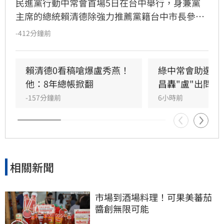
民進黨行動中常會首場5日在台中舉行，身兼黨
主席的總統賴清德除強力推薦黨籍台中市長參選
人何欣純，也點出台中市長盧秀燕執政8年的市
-412分鐘前
政缺失。賴清德提到，很難想像台中這麼重要的
直轄市，竟然是非洲豬瘟的破口，也是食安問題
的破口；一條藍線捷運，前台中市長林佳龍交給
賴清德0看稿嗆爆盧秀燕！
綠中常會助選何
盧秀燕時，中央都已經核定了，「結果搞了八
他：8年總帳掀翻
昌轟"盧"出問題
年，路線不斷的變換、經費不斷增加，到現在還
-157分鐘前
6小時前
沒有真正動工！」
相關新聞
市場到酒場料理！可果美蕃茄
醬創無限可能