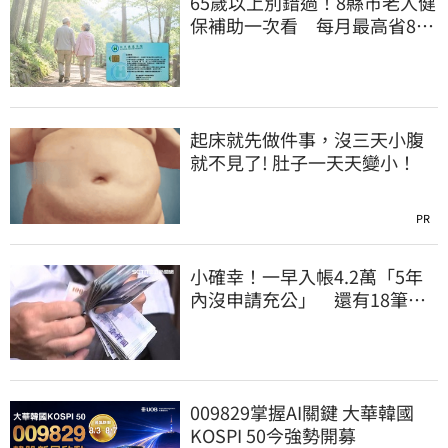
65歲以上別錯過！8縣市老人健
保補助一次看 每月最高省826
元
起床就先做件事，沒三天小腹
就不見了! 肚子一天天變小！
PR
小確幸！一早入帳4.2萬「5年
內沒申請充公」 還有18筆錢
連發到8月底
009829掌握AI關鍵 大華韓國
KOSPI 50今強勢開募