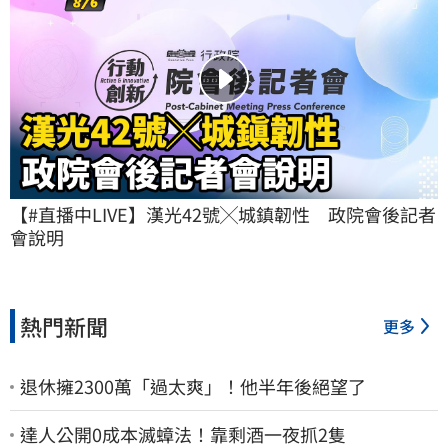
【#直播中LIVE】漢光42號╳城鎮韌性　政院會後記者
會說明
熱門新聞
更多
退休擁2300萬「過太爽」！他半年後絕望了
達人公開0成本滅蟑法！靠剩酒一夜抓2隻