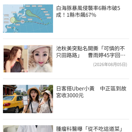
白海豚暴風侵襲率6縣市破5
成！1縣市飆67%
池秋美突點名開撕「可憐的不
只田路路」 曹雨婷45字回應
了
(2026年08月05日)
日客搭Uber小黃　中正區到故
宮收3000元
腫瘤科醫曝「從不吃這道菜」