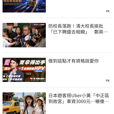
PR
防校長落跑！清大校長挨批
「已下聘還去相親」 鄭英
耀：將祭「這規定」
做到這點才有資格說愛你
PR
日本遊客搭Uber小黃「中正區
到故宮」車資3000元…嚇傻：
都沒心情逛了