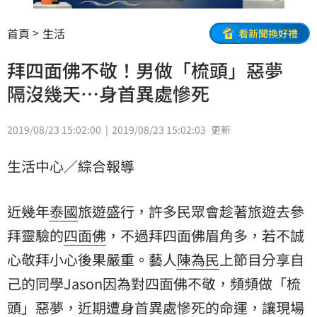
首頁
生活
看新聞換好禮
拜四面佛不敬！男做「梳頭」惡夢
隔沒幾天…身首異處慘死
2019/08/23 15:02:00
2019/08/23 15:02:03
更新
生活中心／綜合報導
近幾年
泰國
旅遊盛行，許多民眾會趁著旅遊去參
拜靈驗的
四面佛
，不過拜四面佛眉角多，若不誠
心敬拜小心後果嚴重。藝人
陳為民
上節目分享自
己的同學Jason因為對四面佛不敬，頻頻做「
梳
頭
」惡夢，近期遭身首異處慘死的命運，讓現場