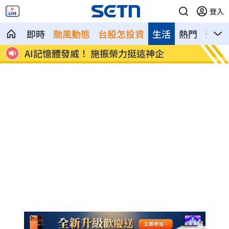
登入
即時
颱風動態
台股怎投資
生活
熱門
影音
徑曝
AI記憶體發威！ 施振榮力挺這神企
鄭明典