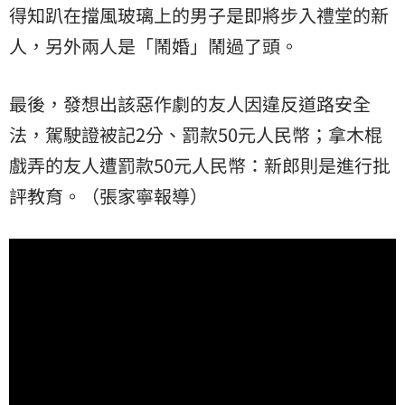
得知趴在擋風玻璃上的男子是即將步入禮堂的新
人，另外兩人是「鬧婚」鬧過了頭。
最後，發想出該惡作劇的友人因違反道路安全
法，駕駛證被記2分、罰款50元人民幣；拿木棍
戲弄的友人遭罰款50元人民幣：新郎則是進行批
評教育。（張家寧報導）