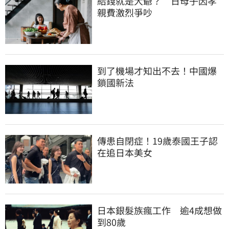
給錢就是大爺？　日母子因孝
親費激烈爭吵
到了機場才知出不去！中國爆
鎖國新法
傳患自閉症！19歲泰國王子認
在追日本美女
日本銀髮族瘋工作　逾4成想做
到80歲