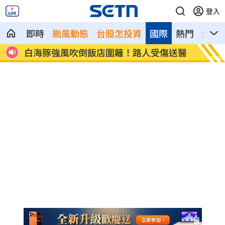
登入
即時
颱風動態
台股怎投資
國際
熱門
影音
秀泡
白海豚強風吹倒飯店圍籬！路人受傷送醫
高雄親
潮