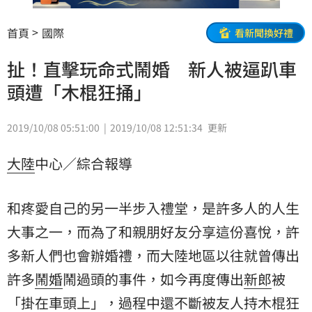
首頁
國際
看新聞換好禮
扯！直擊玩命式鬧婚 新人被逼趴車
頭遭「木棍狂捅」
2019/10/08 05:51:00
2019/10/08 12:51:34
更新
大陸
中心／綜合報導
和疼愛自己的另一半步入禮堂，是許多人的人生
大事之一，而為了和親朋好友分享這份喜悅，許
多新人們也會辦婚禮，而大陸地區以往就曾傳出
許多
鬧婚
鬧過頭的事件，如今再度傳出
新郎
被
「掛在
車頭
上」，過程中還不斷被
友人
持木棍狂