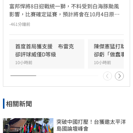
富邦悍將8日迎戰統一獅，不料受到白海豚颱風
影響，比賽確定延賽，預計將會在10月4日原場
地原時間進行。
-461分鐘前
首度首局獲支援　布雷克
陳傑憲猛打助2
卻評球威僅D等級
卻虧「做蠢事」
10小時前
10小時前
相關新聞
突破中國打壓！台獲邀太平洋
島國論壇峰會