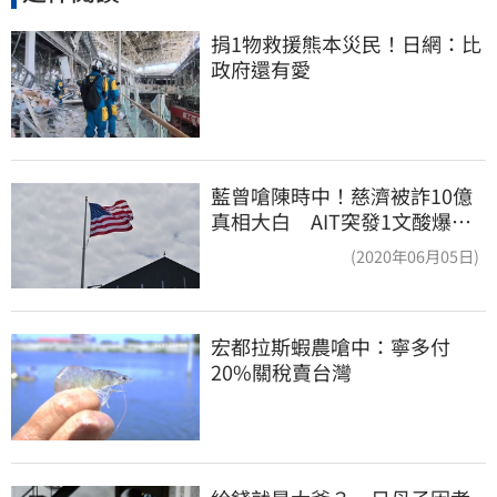
捐1物救援熊本災民！日網：比
政府還有愛
藍曾嗆陳時中！慈濟被詐10億
真相大白 AIT突發1文酸爆…
他笑：真的很會
(2020年06月05日)
宏都拉斯蝦農嗆中：寧多付
20%關稅賣台灣