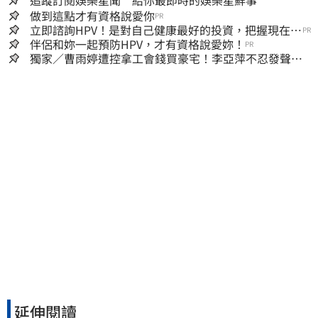
追蹤訂閱娛樂星聞 給你最即時的娛樂星鮮事
做到這點才有資格說愛你
PR
立即諮詢HPV！是對自己健康最好的投資，把握現在不
PR
嫌晚！
伴侶和妳一起預防HPV，才有資格說愛妳！
PR
獨家／曹雨婷遭控拿工會錢買豪宅！李亞萍不忍發聲：
余天管工會都貼錢
延伸閱讀