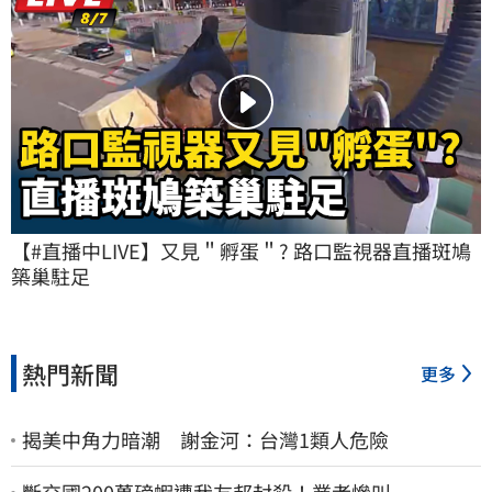
【#直播中LIVE】又見＂孵蛋＂? 路口監視器直播斑鳩
築巢駐足
熱門新聞
更多
揭美中角力暗潮 謝金河：台灣1類人危險