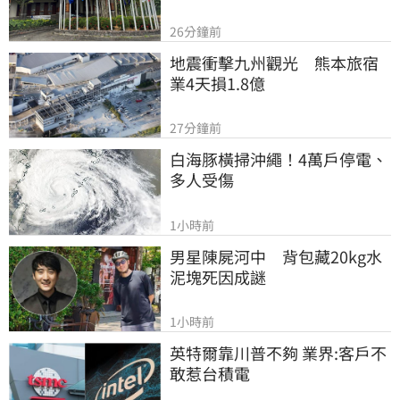
26分鐘前
地震衝擊九州觀光　熊本旅宿
業4天損1.8億
27分鐘前
白海豚橫掃沖繩！4萬戶停電、
多人受傷
1小時前
男星陳屍河中　背包藏20kg水
泥塊死因成謎
1小時前
英特爾靠川普不夠 業界:客戶不
敢惹台積電