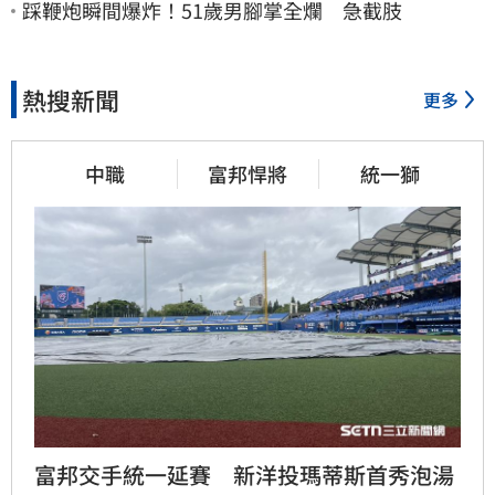
踩鞭炮瞬間爆炸！51歲男腳掌全爛 急截肢
熱搜新聞
更多
中職
富邦悍將
統一獅
富邦交手統一延賽　新洋投瑪蒂斯首秀泡湯