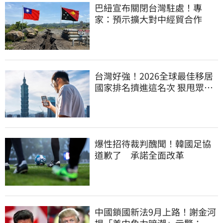
巴紐宣布關閉台灣駐處！專
家：預示擴大對中經貿合作
台灣好強！2026全球最佳移居
國家排名擠進這名次 狠甩眾多
歐美熱門國家
爆性招待裁判醜聞！韓國足協
道歉了 承諾全面改革
中國鎖國新法9月上路！謝金河
揭「美中角力暗潮」示警：台