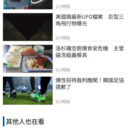
1小時前
美國揭最新UFO檔案　巨型三
角飛行物曝光
2小時前
洛杉磯空廚爆食安危機　主管
逼洗蛆蟲餐具
3小時前
爆性招待裁判醜聞！韓國足協
道歉了
3小時前
其他人也在看