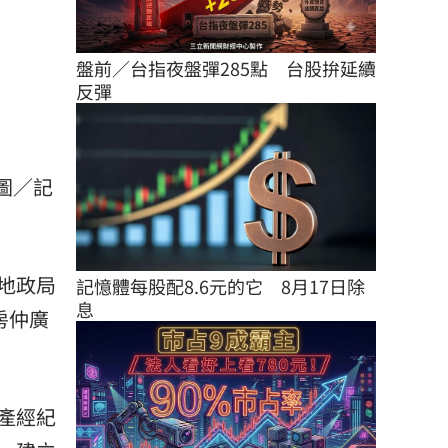
盤前／台指夜盤彈285點　台股拚延續
反彈
圖／記
地政局
記憶體每股配8.6元的它　8月17日除
息
房仲廣
產經紀