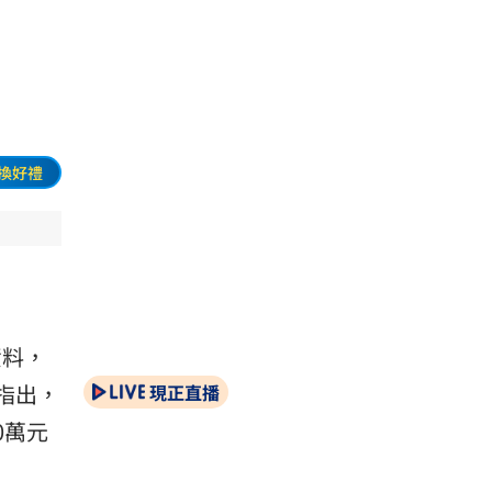
換好禮
資料，
局指出，
現正直播
0萬元