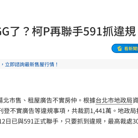
信箱
09:54
！
09:47
GG了？柯P再聯手591抓違規
場曝
09:47
車
09:44
看新聞
態曝
09:42
，立即諮詢最新售屋行情！
光
09:41
笑死
09:40
掃蕩北市售、租屋廣告不實房仲。根據
台北市
地政局
09:39
仲刊登不實廣告等違規事項，共裁罰1,441萬。地政
哭了
09:32
2日已與591正式聯手，只要抓到違規，最高裁處3
頭亡
09:31