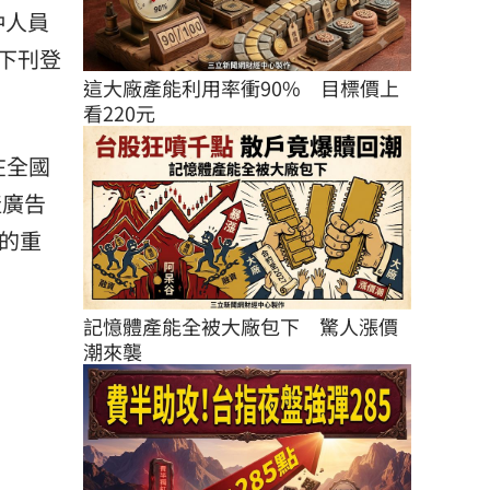
仲人員
下刊登
這大廠產能利用率衝90%　目標價上
看220元
在全國
產廣告
的重
記憶體產能全被大廠包下　驚人漲價
潮來襲