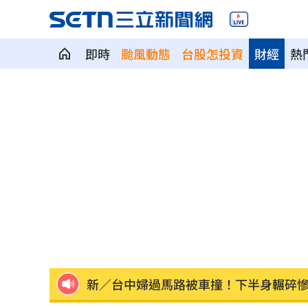
即時
颱風動態
台股怎投資
財經
熱
嬤吃白帶魚防失智！「1動作」精華全沒
26歲百萬網紅癌逝！生前露疤痕走秀看
店家忘用紙碗裝餐點！他發文討拍反被
新／土城砂石車滲漏爛泥掉滿地 警追
公視預算遭砍10.2億 江宏恩罕見開砲
0
新／台中婦過馬路被車撞！下半身輾碎