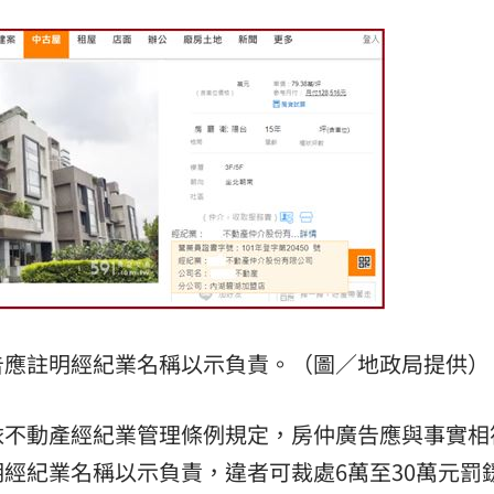
曝
09:28
酸爆
09:25
佛
09:24
史
09:22
告應註明經紀業名稱以示負責。（圖／地政局提供）
熱潮
10:00
依不動產經紀業管理條例規定，房仲廣告應與事實相
15
經紀業名稱以示負責，違者可裁處6萬至30萬元罰