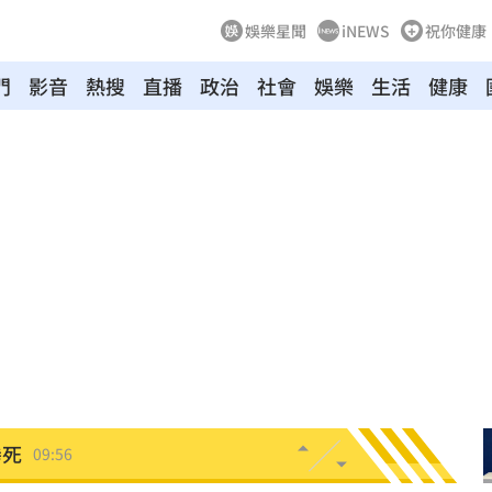
娛樂星聞
iNEWS
祝你健康
門
影音
熱搜
直播
政治
社會
娛樂
生活
健康
了
10:07
哭網
10:06
打臉
10:03
查中
10:01
9:57
慘死
09:56