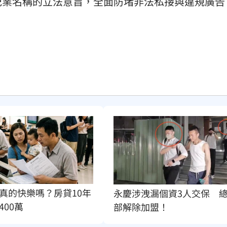
紀業名稱的立法意旨，全面防堵非法私接與違規廣告
真的快樂嗎？房貸10年
永慶涉洩漏個資3人交保　
400萬
部解除加盟！