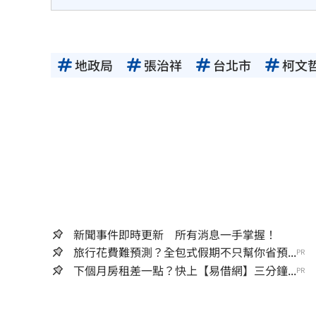
地政局
張治祥
台北市
柯文
新聞事件即時更新 所有消息一手掌握！
旅行花費難預測？全包式假期不只幫你省預...
PR
下個月房租差一點？快上【易借網】三分鐘...
PR