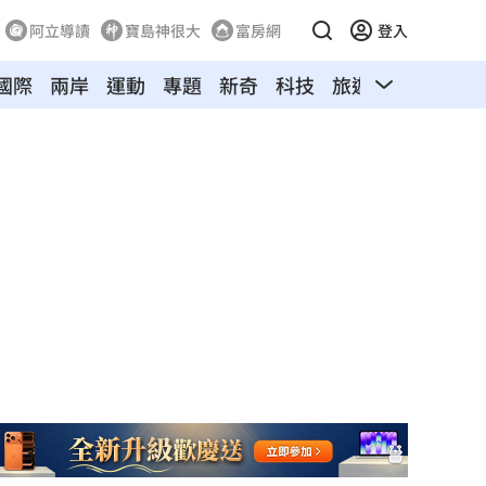
阿立導讀
寶島神很大
富房網
登入
國際
兩岸
運動
專題
新奇
科技
旅遊
汽車
寵物