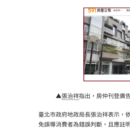
陳妍希離婚陳曉 9歲兒暴風式抽高近照
慈濟被詐10億！蔣萬安「名言」翻車被
新片遭刪戲 羅志祥被目擊赴泰拜四面
苦苓喊「唐朝不存在」 網紅批瞎編歷
台灣彩券開獎直播中
20:31
LIVE三立+24小時直播
15:27
三立iNEWS新聞台線上直播
18:00
▲
張治祥
指出，房仲刊登廣
8國球員齊聚高雄 Formosa 7s掀足球
理想混蛋號召粉絲跨海追星吃美食！
臺北市政府地政局長張治祥表示，
18:
免誤導消費者為錯誤判斷，且應註明