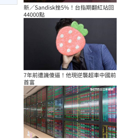
新／Sandisk挫5%！台指期翻紅站回
44000點
7年前遭譏傻逼！他現逆襲超車中國前
首富