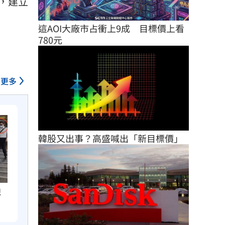
，建立
這AOI大廠市占衝上9成　目標價上看
780元
更多
韓股又出事？高盛喊出「新目標價」
總