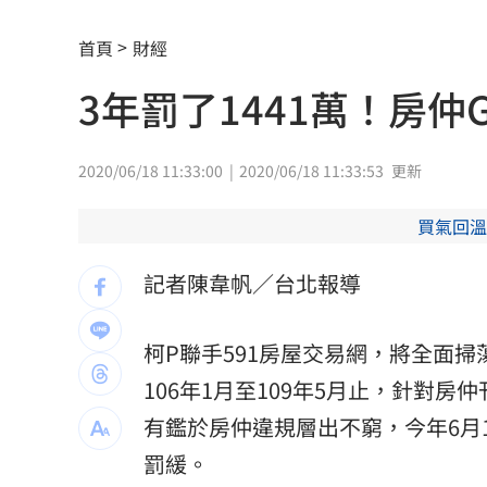
Google智慧助理下架 全面停用第三方
首頁
財經
4大超商父親節「咖啡買1送1、買8送8」
3年罰了1441萬！房仲
惡狼性侵關12年不怕：出聲殺死妳！下
上架4天賣掉 為何台灣人狂買中古電動
2020/06/18 11:33:00
2020/06/18 11:33:53
更新
昔暴瘦雙頰凹陷 大咖女星公開露臉狀
買氣回溫
肥大叔曾狂播17小時！億元商機代價曝
記者陳韋帆／台北報導
轟慈濟遭詐5年沒吭聲 他看聲明1句：
柯P聯手591房屋交易網，將全面
新／爆涉貪！議員范織欽…遭檢方聲押
106年1月至109年5月止，針對房
離婚台中富商 八點檔女星首合體兒女
有鑑於房仲違規層出不窮，今年6月1
12秒斷魂片曝！水果商員工…卡擠扁車
罰緩。