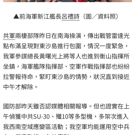
▲前海軍新江艦長
呂禮詩
（圖／資料照）
共軍
兩棲部隊昨日在南海操演，傳出戰管雷達光
點布滿呈現對東沙島進行包圍，情況一度緊急，
我軍參謀總長黃曙光上將等人也進到衡山指揮所
坐鎮，海軍艦隊指揮部、空軍作戰指揮部也紛紛
拉警報待命，緊盯東沙島的情勢，狀況直到接近
中午才解除。
國防部昨天雖否認媒體相關報導。但也證實在上
午偵獲中共SU-30、殲10等多型機，多架次進入
我西南空域應變區活動；我空軍均能運用空中兵