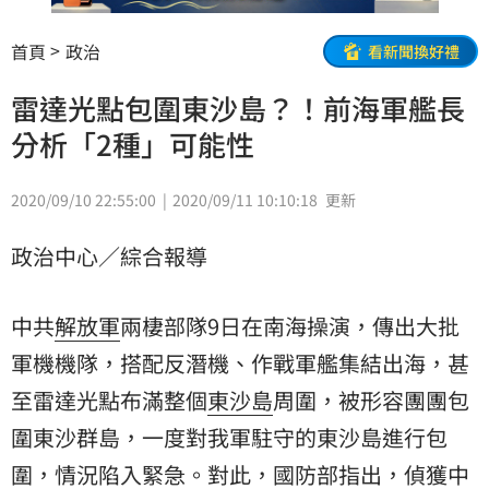
首頁
政治
看新聞換好禮
雷達光點包圍東沙島？！前海軍艦長
分析「2種」可能性
2020/09/10 22:55:00
2020/09/11 10:10:18
更新
政治中心／綜合報導
中共
解放軍
兩棲部隊9日在南海操演，傳出大批
軍機機隊，搭配反潛機、作戰軍艦集結出海，甚
至雷達光點布滿整個
東沙島
周圍，被形容團團
包
圍
東沙群島，一度對我軍駐守的東沙島進行包
圍，情況陷入緊急。對此，
國防部
指出，偵獲中