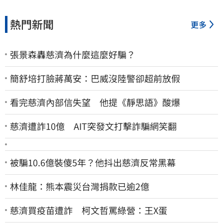
熱門新聞
更多
張景森轟慈濟為什麼這麼好騙？
簡舒培打臉蔣萬安：巴威沒陸警卻超前放假
看完慈濟內部信失望 他提《靜思語》酸爆
慈濟遭詐10億 AIT突發文打擊詐騙網笑翻
被騙10.6億裝傻5年？他抖出慈濟反常黑幕
林佳龍：熊本震災台灣捐款已逾2億
慈濟買疫苗遭詐 柯文哲罵綠營：王X蛋