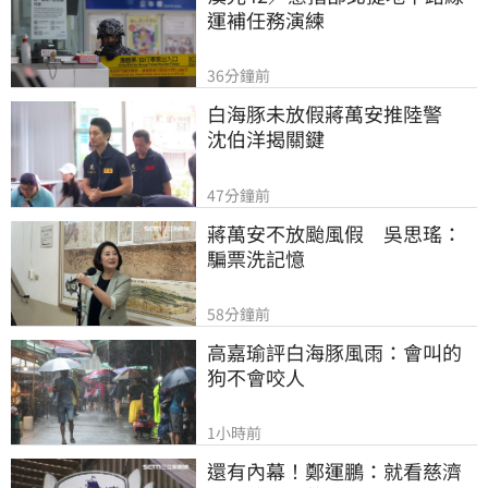
運補任務演練
36分鐘前
白海豚未放假蔣萬安推陸警　
沈伯洋揭關鍵
47分鐘前
蔣萬安不放颱風假　吳思瑤：
騙票洗記憶
58分鐘前
高嘉瑜評白海豚風雨：會叫的
狗不會咬人
1小時前
還有內幕！鄭運鵬：就看慈濟