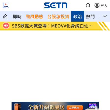
登入
即時
颱風動態
台股怎投資
政治
熱門
影音
白仙女
賭王千金辣曬泳照 遭直擊1幕破婚變傳聞
女大生
因