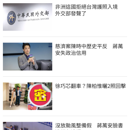
非洲這國拒絕台灣護照入境　
外交部發聲了
慈濟案陳時中歷史平反　蔣萬
安失政治信用
徐巧芯翻車？陳柏惟曬2照回擊
沒放颱風整備假　蔣萬安臉書