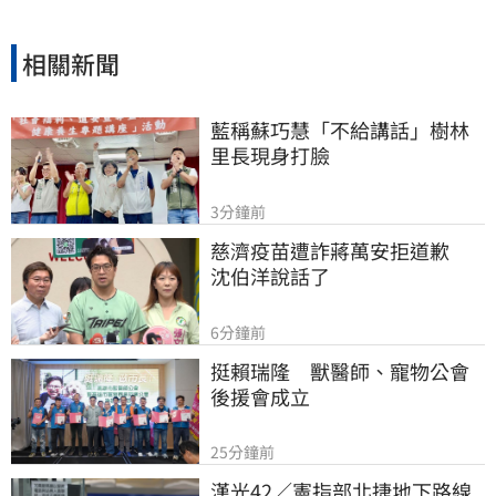
相關新聞
藍稱蘇巧慧「不給講話」樹林
里長現身打臉
3分鐘前
慈濟疫苗遭詐蔣萬安拒道歉　
沈伯洋說話了
6分鐘前
挺賴瑞隆　獸醫師、寵物公會
後援會成立
25分鐘前
漢光42／憲指部北捷地下路線