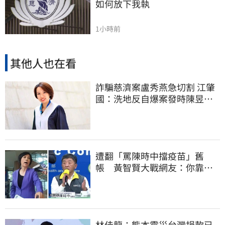
如何放下我執
1小時前
其他人也在看
詐騙慈濟案盧秀燕急切割 江肇
國：洗地反自爆案發時陳昱瑄
與市府關係
遭翻「罵陳時中擋疫苗」舊
帳 黃智賢大戰網友：你靠我
活下來的
林佳龍：熊本震災台灣捐款已