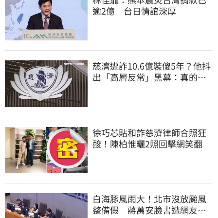
逾2億 台日情誼深厚
慈濟遭詐10.6億裝傻5年？他抖
出「高層反常」黑幕：真的不
知情？
徐巧芯貼和詐慈濟律師合照狂
酸！陳柏惟曬2照回擊網笑翻
白海豚風雨大！北市沒放颱風
整備假 蔣萬安臉書遭網友灌