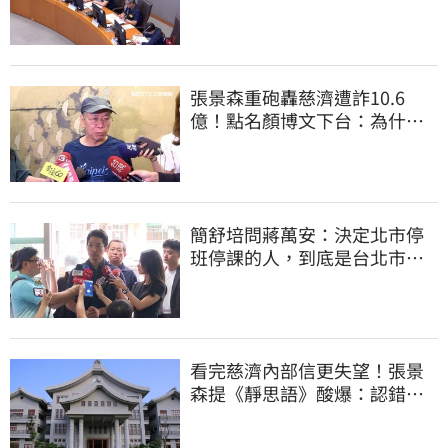
爆：標準在哪？
張景森重砲轟慈濟遭詐10.6
億！點名顏博文下台：為什麼
這麼好騙？
簡舒培問蔣萬安：決定北市停
班停課的人，到底是台北市
長，還是氣象署？
看完慈濟內部信更失望！張景
森提《靜思語》酸爆：認錯有
那麼難？