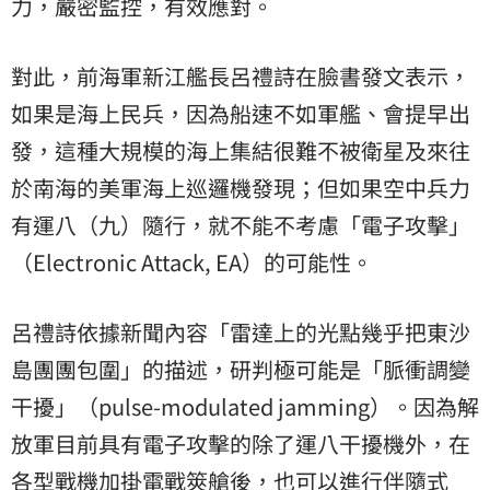
力，嚴密監控，有效應對。
對此，前海軍新江艦長呂禮詩在臉書發文表示，
如果是海上民兵，因為船速不如軍艦、會提早出
發，這種大規模的海上集結很難不被衛星及來往
於南海的美軍海上巡邏機發現；但如果空中兵力
有運八（九）隨行，就不能不考慮「電子攻擊」
（Electronic Attack, EA）的可能性。
呂禮詩依據新聞內容「雷達上的光點幾乎把東沙
島團團包圍」的描述，研判極可能是「脈衝調變
干擾」（pulse-modulated jamming）。因為解
放軍目前具有電子攻擊的除了運八干擾機外，在
各型戰機加掛電戰筴艙後，也可以進行伴隨式