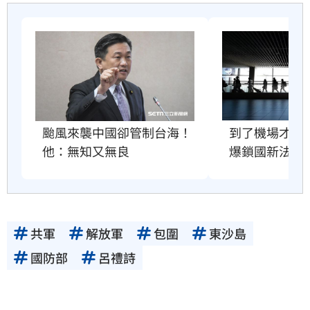
到了機場才知
颱風來襲中國卻管制台海！
爆鎖國新法
他：無知又無良
共軍
解放軍
包圍
東沙島
國防部
呂禮詩