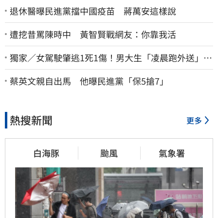
退休醫曝民進黨擋中國疫苗 蔣萬安這樣說
遭挖昔罵陳時中 黃智賢戰網友：你靠我活
獨家／女駕駛肇逃1死1傷！男大生「凌晨跑外送」挨
撞 媽淚：家快瓦解
蔡英文親自出馬 他曝民進黨「保5搶7」
熱搜新聞
更多
白海豚
颱風
氣象署