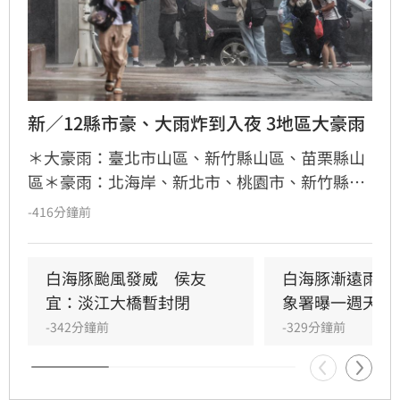
新／12縣市豪、大雨炸到入夜 3地區大豪雨
＊大豪雨：臺北市山區、新竹縣山區、苗栗縣山
區＊豪雨：北海岸、新北市、桃園市、新竹縣、
臺中市山區＊大雨：基隆市、臺北市、新竹市、
-416分鐘前
苗栗縣、臺中市、南投縣、雲林縣山區、嘉義縣
山區、宜蘭縣
白海豚颱風發威　侯友
白海豚漸遠雨還
宜：淡江大橋暫封閉
象署曝一週天氣
-342分鐘前
-329分鐘前