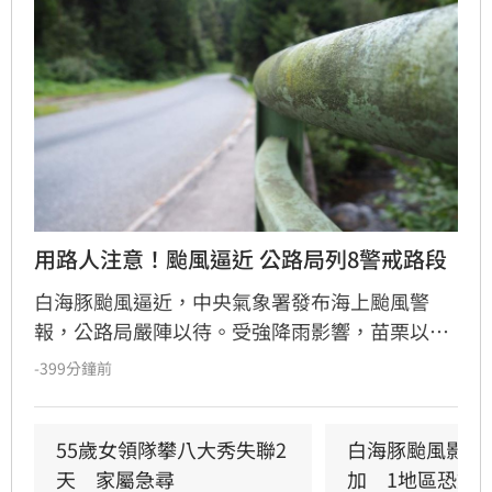
用路人注意！颱風逼近 公路局列8警戒路段
白海豚颱風逼近，中央氣象署發布海上颱風警
報，公路局嚴陣以待。受強降雨影響，苗栗以北
及中南部山區風險高，公路局已針對台2線、台7
-399分鐘前
線、台9線及台14線等省道列為警戒，將視雨勢
機動管制。公路局呼籲民眾非必要勿入山區，山
區居民請提前備妥物資，慢性病患者建議評估提
55歲女領隊攀八大秀失聯2
白海豚颱風影響
前下山，以避開道路坍方中斷導致就醫困難的風
天　家屬急尋
加　1地區恐炸雨