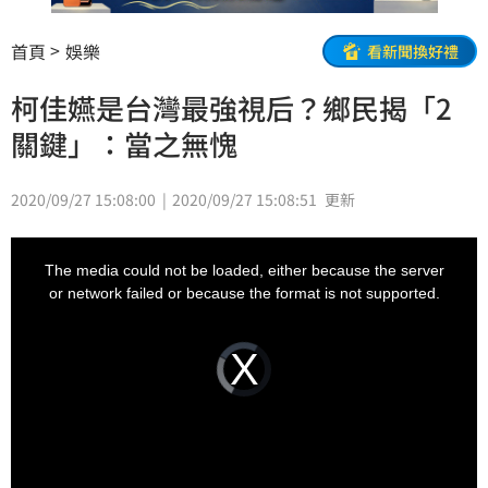
首頁
娛樂
看新聞換好禮
柯佳嬿是台灣最強視后？鄉民揭「2
關鍵」：當之無愧
2020/09/27 15:08:00
2020/09/27 15:08:51
更新
This
is
a
The media could not be loaded, either because the server
modal
window.
or network failed or because the format is not supported.
Video
Player
is
loading.