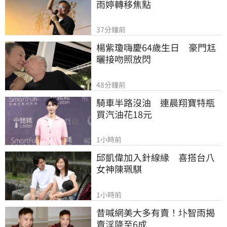
雨婷轉移焦點
37分鐘前
楊紫瓊嗨慶64歲生日　豪門尪
曬接吻照放閃
48分鐘前
騎車半路沒油　連晨翔寶特瓶
買汽油花18元
1小時前
邱凱偉加入針線緣　喜搭台八
女神陳珮騏
1小時前
昔喊網美大多有賣！圤智雨揭
賣淫降至6成