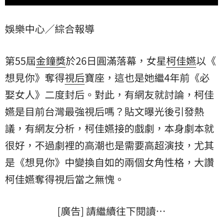
娛樂中心／綜合報導
第55屆
金鐘獎
於26日圓滿落幕，女星
柯佳嬿
以《
想見你
》奪得
視后
寶座，這也是她繼4年前《必
娶女人》二度封后。對此，有網友就討論，柯佳
嬿是目前台灣最強視后嗎？貼文曝光後引發熱
議，有網友分析，柯佳嬿接的戲劇，本身劇本就
很好，不過劇裡的高潮也是需要高超演技，尤其
是《想見你》中變換自如的兩個女角性格，大讚
柯佳嬿奪得視后當之無愧。
[廣告] 請繼續往下閱讀…