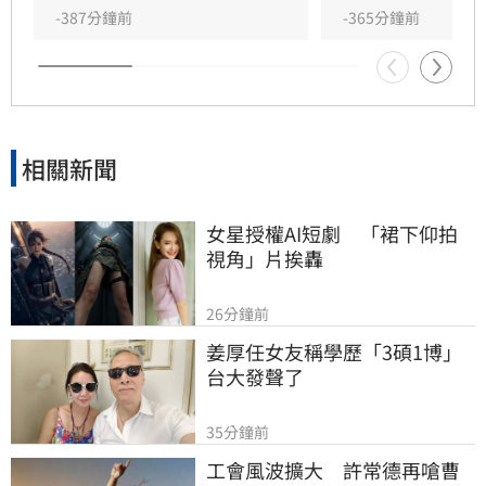
險。用路人務必透過幸福公路APP隨時掌握最新
-387分鐘前
-365分鐘前
路況，並重新規劃行程，確保自身安全。
相關新聞
女星授權AI短劇　「裙下仰拍
視角」片挨轟
26分鐘前
姜厚任女友稱學歷「3碩1博」 
台大發聲了
35分鐘前
工會風波擴大　許常德再嗆曹