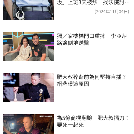
圾」上班3天被炒 找法院討公
道結果出爐
(2024年11月04日)
獨／家樓梯門口重摔　李亞萍
路邊倒地送醫
肥大叔猝逝前為何堅持直播？
網悲曝這原因
為5億商機翻臉　肥大叔插刀：
要死一起死