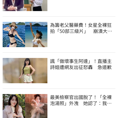
署！
為籌老父醫藥費！女星全裸狂
拍「50部三級片」 崩潰大
哭：沒靈魂了
諷「做壞事生阿達」！直播主
詩姐遭網友出征怒轟 急道歉
最美檢察官出國脫了！「全裸
泡湯照」外洩 她認了：我一
大突破