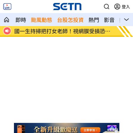
登入
即時
颱風動態
台股怎投資
熱門
影音
熱搜
恐失
女星授權AI短劇 「裙下仰拍視角」片挨
防代刀
轟
人