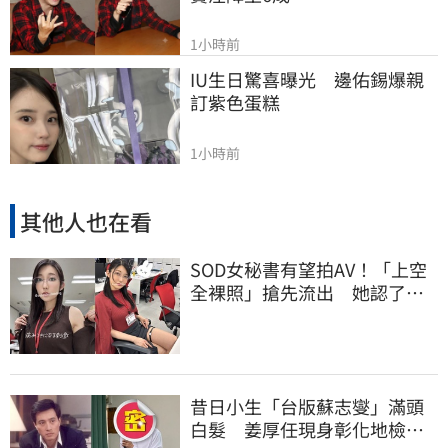
1小時前
IU生日驚喜曝光　邊佑錫爆親
訂紫色蛋糕
1小時前
其他人也在看
SOD女秘書有望拍AV！「上空
全裸照」搶先流出 她認了：
上班7個月沒男友
昔日小生「台版蘇志燮」滿頭
白髮 姜厚任現身彰化地檢