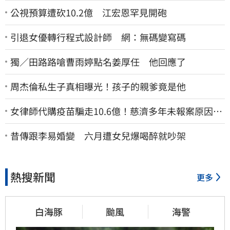
公視預算遭砍10.2億 江宏恩罕見開砲
引退女優轉行程式設計師 網：無碼變寫碼
獨／田路路嗆曹雨婷點名姜厚任 他回應了
周杰倫私生子真相曝光！孩子的親爹竟是他
女律師代購疫苗騙走10.6億！慈濟多年未報案原因
曝：檢警上門才知被騙
昔傳跟李易婚變 六月遭女兒爆喝醉就吵架
熱搜新聞
更多
白海豚
颱風
海警