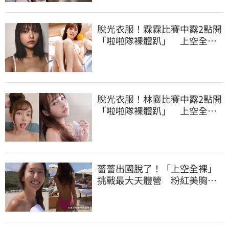
脫光衣服！霖霖比賽中露2點開
「啦啦隊裸體趴」 上空全裸
被看光光
脫光衣服！林襄比賽中露2點開
「啦啦隊裸體趴」 上空全裸
被看光光
薔薔出國脫了！「上空全裸」
挑戰最大天體營 粉紅美胸被
路人狂讚