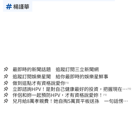
楊謹華
最即時的新聞話題 追蹤訂閱三立新聞網
追蹤訂閱娛樂星聞 給你最即時的娛樂星鮮事
做到這點才有資格說愛你
PR
立即諮詢HPV！是對自己健康最好的投資，把握現在不
PR
嫌晚！
伴侶和妳一起預防HPV，才有資格說愛妳！
PR
兒月給8萬孝親費！她自掏5萬買平板送孫 一句話愣原
地「傷心不已」