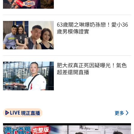
63歲關之琳爆奶孫戀！愛小36
歲男模傳證實
肥大叔真正死因疑曝光！氣色
超差還開直播
現正直播
更多