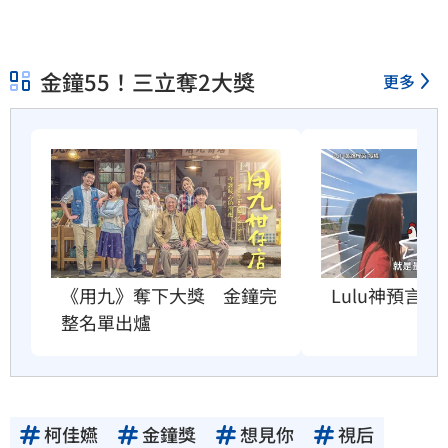
金鐘55！三立奪2大獎
更多
《用九》奪下大獎　金鐘完
Lulu神預言
整名單出爐
柯佳嬿
金鐘獎
想見你
視后