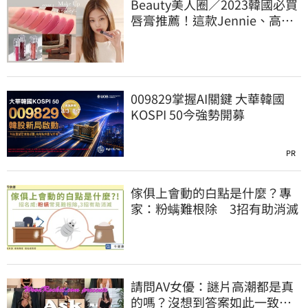
Beauty美人圈／2023韓國必買
唇膏推薦！這款Jennie、高允
貞也愛用
009829掌握AI關鍵 大華韓國
KOSPI 50今強勢開募
PR
傢俱上會動的白點是什麼？專
家：粉螨難根除 3招有助消滅
請問AV女優：謎片高潮都是真
的嗎？沒想到答案如此一致…