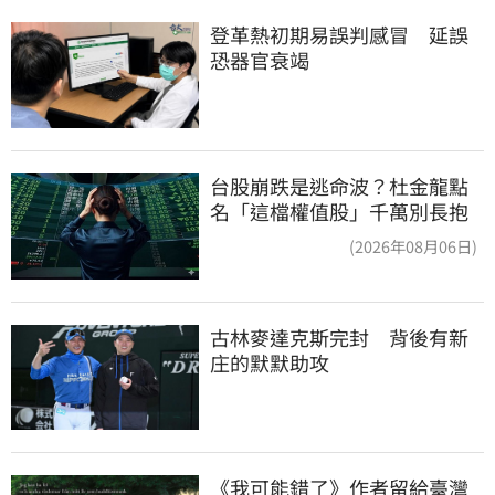
登革熱初期易誤判感冒　延誤
恐器官衰竭
台股崩跌是逃命波？杜金龍點
名「這檔權值股」千萬別長抱
(2026年08月06日)
古林麥達克斯完封　背後有新
庄的默默助攻
《我可能錯了》作者留給臺灣