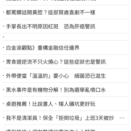
都罵髒話開黃腔？這部賀歲喜劇不一樣
手掌長出不明原因紅斑 恐為肝癌警訊
白金渝觀點》重構金融信任邊界
胃食道逆流不只火燒心？這些症狀也是警訊
外帶便當「溫溫的」要小心 細菌恐已滋生
黑水事件是有機物分解！別為選舉亂噴口水
桌遊推薦！比說書人、矮人礦坑更好玩
我不是清潔員！保全「拒倒垃圾」上班3天被炒 找
法院討公道結果出爐