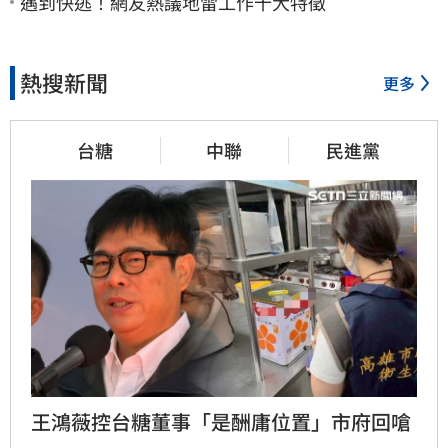
遇到快逃！網友熱議地雷工作十大特徵
熱搜新聞
更多
台糖
中聯
民進黨
王鴻薇控台糖董事「是酬庸位置」市府回嗆