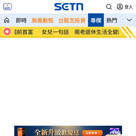
登入
即時
颱風動態
台股怎投資
專欄
熱門
影音
首富
女兒一句話 兩老退休生活全變調
記憶體
襲