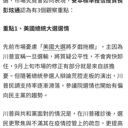
選，市場究竟會如何表現，
安本標準投信投資長
彭炫通
認為有3個觀察重點：
重點1、美國總統大選選情
先前市場憂慮「
美國大選
將歹戲拖棚」，主因為
川普宣稱一旦選輸，將質疑公平性，不會爽快卸
任，9月上旬市場的修正有部分就是來自該擔
憂。但隨著總統參選人辯論荒腔走板的演出，川
普民調支持率逐漸滑落，參議院選情也開始有偏
向民主黨的趨勢。
川普與共和黨面對的情況是，在川普確診後，選
民更聚焦與不滿其在疫情控管上的疏忽，更提高