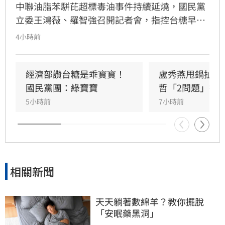
中聯油脂苯駢芘超標毒油事件持續延燒，國民黨
立委王鴻薇、羅智強召開記者會，指控台糖早在
五月即知情卻隱匿不報，並質疑台糖董事會淪為
4小時前
民進黨酬庸工具，點名多位董事背景與綠營關係
密切。對此，高雄市政府發言人符瑋玲嚴正駁
回，強調陳其邁市長未曾推薦台糖人事，呼籲勿
經濟部讚台糖是乖寶寶！
盧秀燕甩鍋扯台
惡意抹黑。同時，高市府反擊指出王鴻薇曾收受
國民黨團：綠寶寶
哲「2問題」打
遭重罰的南僑油脂政治獻金，質疑其發言動機。
5小時前
7小時前
雙方陣營針對台糖人事布局與食安通報責任展開
激烈政治攻防，事件背後的政治角力與食安疑雲
恐將持續擴大，民眾對於食安把關的信任度亦備
受挑戰。
相關新聞
天天躺著數綿羊？教你擺脫
「安眠藥黑洞」