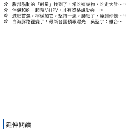
腹部脂肪的「剋星」找到了，常吃這幾物，吃走大肚
PR
囊，瘦出小蠻腰
伴侶和妳一起預防HPV，才有資格說愛妳！
PR
減肥首選，檸檬加它，堅持一週，腰細了，瘦到你懷疑
PR
人生
白海豚路徑變了！最新各國預報曝光 吳聖宇：離台灣
又更近一點
延伸閱讀