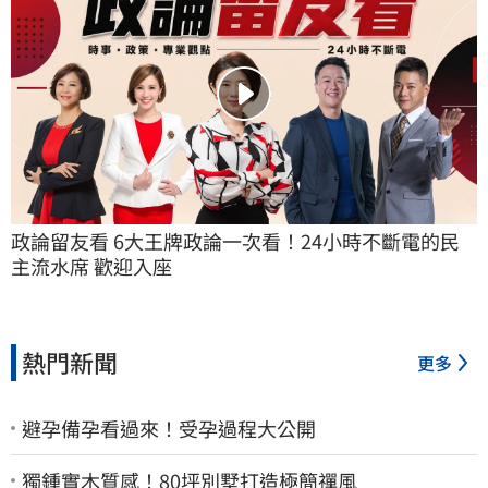
政論留友看 6大王牌政論一次看！24小時不斷電的民
主流水席 歡迎入座
熱門新聞
更多
避孕備孕看過來！受孕過程大公開
獨鍾實木質感！80坪別墅打造極簡禪風