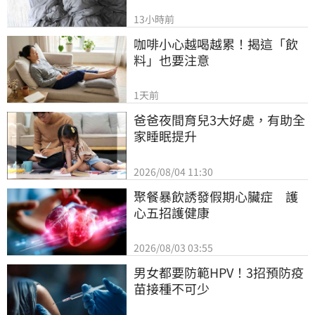
13小時前
咖啡小心越喝越累！揭這「飲
料」也要注意
1天前
爸爸夜間育兒3大好處，有助全
家睡眠提升
2026/08/04 11:30
聚餐暴飲誘發假期心臟症　護
心五招護健康
2026/08/03 03:55
男女都要防範HPV！3招預防疫
苗接種不可少