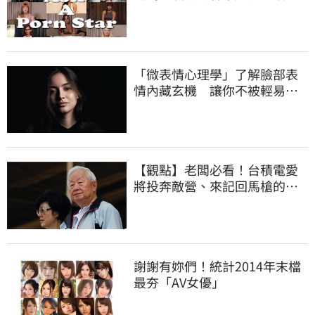
「微表情心理學」了解臉部表
情內藏玄機 讓你不被輕易看
穿
【觀點】老闆必看！台積電愛
將投奔敵營、來記回馬槍的故
事
謝謝有妳們！統計2014年末檔
最夯「AV女優」