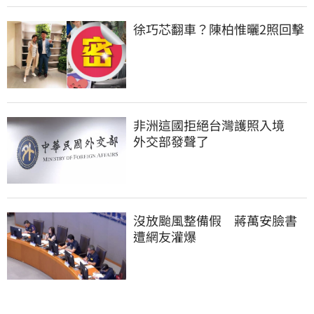
徐巧芯翻車？陳柏惟曬2照回擊
非洲這國拒絕台灣護照入境　
外交部發聲了
沒放颱風整備假　蔣萬安臉書
遭網友灌爆