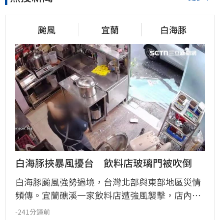
颱風
宜蘭
白海豚
白海豚挾暴風擾台　飲料店玻璃門被吹倒
白海豚颱風強勢過境，台灣北部與東部地區災情
頻傳。宜蘭礁溪一家飲料店遭強風襲擊，店內玻
璃門瞬間碎裂，店員飽受驚嚇，目前只能先以木
-241分鐘前