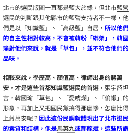
北市的選民版圖一直都是藍大於綠，但北市
藍營
選民的判斷跟其他縣市的藍營支持者不一樣，他
們是以「知識藍」、「高級藍」自居，
所以他們
的自主性相對較高，不會被韓粉「綁架」，韓國
瑜對他們來說，就是「草包」，並不符合他們的
品味。
相較來說，學歷高、顏值高、律師出身的
蔣萬
安
，才是這些首都知識藍選民的首選
，張宇韶坦
言，韓國瑜「草包」、「愛唬爛」、「偷懶」的
形象，再加上又把
國民黨
搞得那麼慘，怎麼比得
上蔣萬安呢？
因此這份民調就體現出了北市選民
的素質和結構，像是
馬英九
或郝龍斌，這些所謂