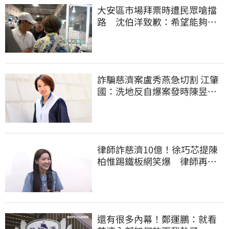
大安區市場拜票時遭民眾嗆擋
路 沈伯洋致歉：希望能夠精
進動線的引導
詐騙慈濟案盧秀燕急切割 江肇
國：洗地反自爆案發時陳昱瑄
與市府關係
律師詐慈濟10億！徐巧芯提陳
柏惟踢鐵板網笑爆 律師再曬1
照補刀
還有很多內幕！鄭運鵬：就看