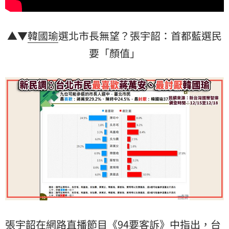
▲▼
韓國瑜
選北市長無望？張宇韶：首都藍選民
要「顏值」
張宇韶在網路直播節目《94要客訴》中指出，台