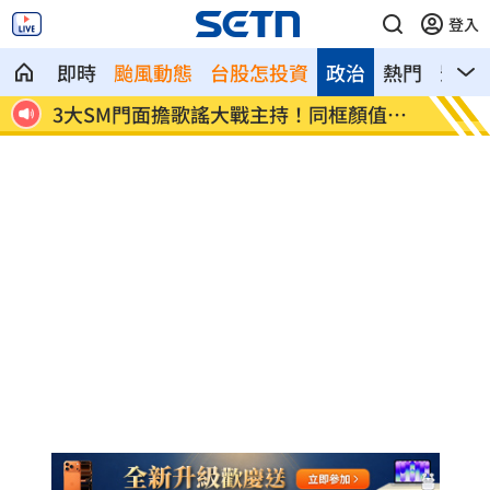
登入
即時
颱風動態
台股怎投資
政治
熱門
影音
接合照
3大SM門面擔歌謠大戰主持！同框顏值炸
繞違停
裂