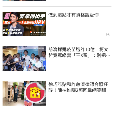
做到這點才有資格說愛你
PR
慈濟採購疫苗遭詐10億！柯文
哲竟罵綠營「王X蛋」：別把全
國人民當白痴
徐巧芯貼和詐慈濟律師合照狂
酸！陳柏惟曬2照回擊網笑翻