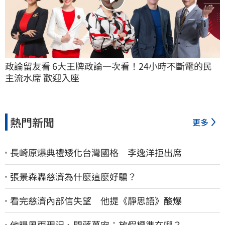
政論留友看 6大王牌政論一次看！24小時不斷電的民
主流水席 歡迎入座
熱門新聞
更多
長崎原爆典禮矮化台灣國格 李逸洋拒出席
張景森轟慈濟為什麼這麼好騙？
看完慈濟內部信失望 他提《靜思語》酸爆
他曝風雨現況、問蔣萬安：放假標準在哪？