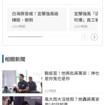
板充當臨時門扇避雨。此外，花蓮七星潭海邊在
颱風影響下湧現長浪，竟有男童在沙灘玩耍時遭
浪花吞沒跌倒，驚險畫面曝光引發網友撻伐。海
白海豚發威！宜蘭強風磁
宜蘭強風「店家
巡署對此嚴正呼籲，颱風期間切勿闖入警戒區，
磚砸、樹倒
吹爆」員工嚇抱
違者最高可處25萬元罰鍰。
13小時前
13小時前
相關新聞
戰疫苗！他再批蔣萬安：神也
是你鬼也是你
1小時前
風大雨大沒放假？她轟蔣萬安
用1句話卸責