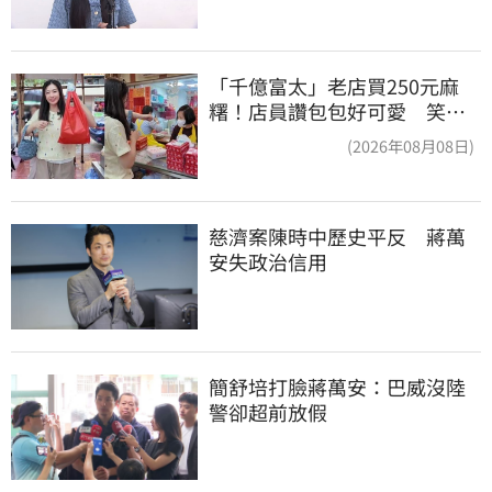
「千億富太」老店買250元麻
糬！店員讚包包好可愛 笑
回：我自己做的
(2026年08月08日)
慈濟案陳時中歷史平反　蔣萬
安失政治信用
簡舒培打臉蔣萬安：巴威沒陸
警卻超前放假