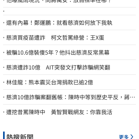
還有內幕！鄭運鵬：就看慈濟如何放下我執
慈濟買疫苗遭詐 柯文哲罵綠營：王X蛋
被騙10.6億裝傻5年？他抖出慈濟反常黑幕
慈濟遭詐10億 AIT突發文打擊詐騙網笑翻
林佳龍：熊本震災台灣捐款已逾2億
慈濟10億詐騙案翻舊帳：陳時中等到歷史平反，蔣萬
安償還2022政治利息
遭挖昔罵陳時中 黃智賢戰網友：你靠我活
熱搜新聞
更多