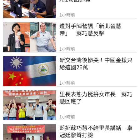
1小時前
遭對手陣營諷「新北晉慧
帝」　蘇巧慧反擊
1小時前
斷交台灣後慘哭！中國金援只
給這國26萬
1小時前
里長表態力挺拚女市長　蘇巧
慧回應了
1小時前
藍扯蘇巧慧不給里長講話　卓
冠廷發聲打臉