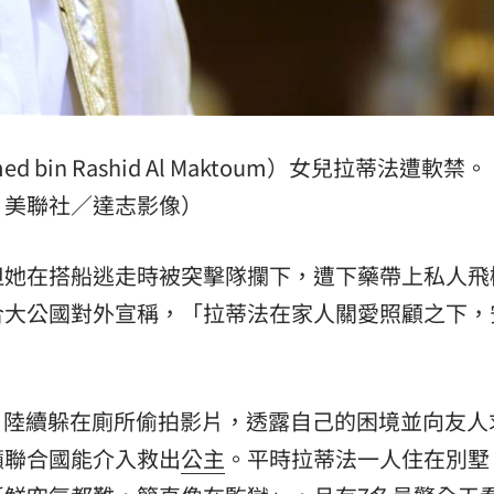
d bin Rashid Al Maktoum）女兒拉蒂法遭軟禁
美聯社／達志影像）
但她在搭船逃走時被突擊隊攔下，遭下藥帶上私人飛
合大公國對外宣稱，「拉蒂法在家人關愛照顧之下，
，陸續躲在廁所偷拍影片，透露自己的困境並向友人
籲聯合國能介入救出
公主
。平時拉蒂法一人住在別墅