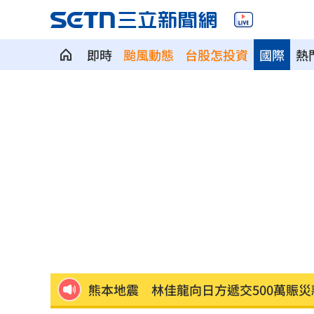
即時
颱風動態
台股怎投資
國際
熱
獨／河北彩花現身味全主場 傳想來台
獨／颱風攪局！郵輪旅沖繩變香港又遇
「欣瑩捕賢國昌在後? 」她揭藍白新竹亂
Jennie大秀火辣身材 自曝曾感到自卑
擺脫49戰0轟陰霾 陳子豪曝和界外球有
白海豚暴風圈恐擦過北台灣 最快明發
AI生成文章容易判斷 專家點名「4大破綻
熊本地震 林佳龍向日方遞交500萬賑災