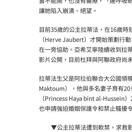
窗不能開，也沒有醫療，「連呼吸
讓她陷入崩潰、絕望。
目前35歲的公主拉蒂法，在16歲時
（Herve Jaubert）才開始策劃行
在一旁協助。亞希艾寧陸續收到拉
影片公開，目前杜拜與阿聯政府尚
拉蒂法生父是阿拉伯聯合大公國領導人穆罕穆德
Maktoum），他與多名妻子育有
（Princess Haya bint al
也申請強迫婚姻保護令和禁止騷擾
▼公主拉蒂法遭到軟禁，求救影