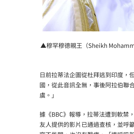
▲穆罕穆德親王（Sheikh Mohamme
日前拉蒂法企圖從杜拜逃到印度，
國，從此音訊全無，事後阿拉伯聯
虞。」
據《BBC》報導，拉蒂法遭到軟禁
友人提供的影片已通過查核，並呼