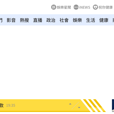
娛樂星聞
iNEWS
祝你健康
門
影音
熱搜
直播
政治
社會
娛樂
生活
健康
發展
20:03
故障
20:02
局
19:55
19:53
關
19:52
海警
19:51
」
19:45
款
19:35