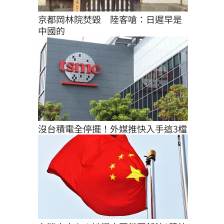
京都岡林院焚毀　陸客嗆：日遲早是
中國的
沒台積電全停擺！外媒推快入手這3檔