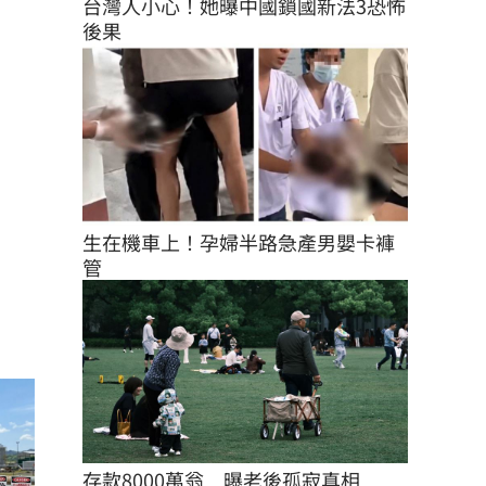
台灣人小心！她曝中國鎖國新法3恐怖
後果
生在機車上！孕婦半路急產男嬰卡褲
管
存款8000萬翁　曝老後孤寂真相