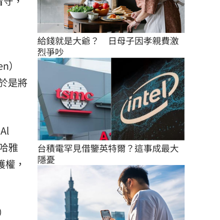
看守，
給錢就是大爺？　日母子因孝親費激
烈爭吵
en）
於是將
Al
主哈雅
台積電罕見借鑒英特爾？這事成最大
隱憂
監護權，
）