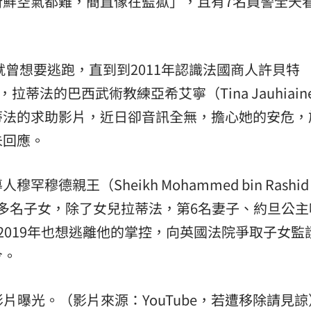
新鮮空氣都難，簡直像在監獄」，且有7名員警全天
就曾想要逃跑，直到到2011年認識法國商人許貝特
動，拉蒂法的巴西武術教練亞希艾寧（Tina Jauhiain
蒂法的求助影片，近日卻音訊全無，擔心她的安危，
未回應。
親王（Sheikh Mohammed bin Rashid 
20多名子女，除了女兒拉蒂法，第6名妻子、約旦公
-Hussein）2019年也想逃離他的掌控，向英國法院爭取子女
令。
片曝光。（影片來源：YouTube，若遭移除請見諒