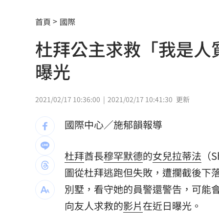
新北小小學童消防夏令營 讓學童擬真
首頁
國際
白海豚衝擊台日飛航 星宇宣布10班機
杜拜公主求救「我是人
7月CPI年增2.54% 連3月突破通膨警戒
曝光
金鐘星光主持陣容曝 夏和熙木木續扛
白海豚颱風逼近日本！逾470航班停飛
1
2021/02/17 10:36:00
2021/02/17 10:41:30
更新
好友離世成創作契機 樂團主唱吐黑色
國際中心／施郁韻報導
潘裕文閃退歌壇 周定緯曝私下真實互
杜拜
酋長
穆罕默德
的
女兒
拉蒂法
（S
華邦電Q2獲利創高！上半年EPS達7.65
圖從杜拜逃跑但失敗，遭攔截後下
割頸案受害家屬揭這真相！指加害者無
別墅，看守她的員警還警告，可能
向友人求救的
影片
在近日曝光。
林安可二軍連轟有原因 好友陳傑憲揭