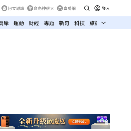
阿立導讀
寶島神很大
富房網
登入
兩岸
運動
財經
專題
新奇
科技
旅遊
汽車
寵物