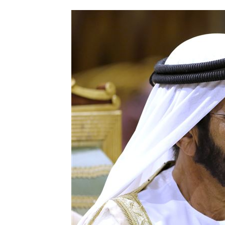
韓國羽球大師賽發威 蘇力揚挺進男單8
大世科上半年獲利創新高！EPS 1.58元
台灣彩券開獎直播中
20:31
LIVE三立+24小時直播
15:27
三立iNEWS新聞台線上直播
18:00
理想混蛋號召粉絲跨海追星吃美食！
18: