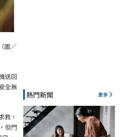
。（圖／
機送回
安全無
熱門新聞
更多
求救，
，但門