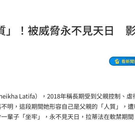
體驗
19:33
異動
19:31
質」！被威脅永不見天日 
線
19:25
紅毯
19:23
9:16
看新聞
幽默
19:13
動
19:11
heikha Latifa），2018年稱長期受到父親控制、
元
19:10
落不明，這段期間她形容自己是父親的「人質」，遭
誠意
19:08
會一輩子「坐牢」，永不見天日，拉蒂法在軟禁期間
內幕
19:07