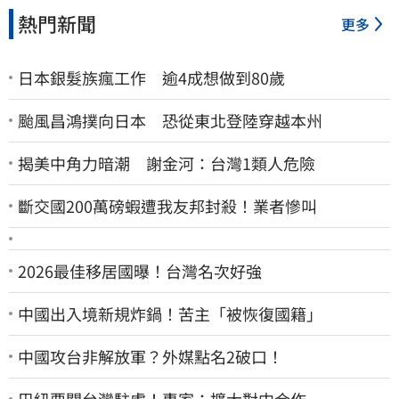
熱門新聞
更多
日本銀髮族瘋工作 逾4成想做到80歲
颱風昌鴻撲向日本 恐從東北登陸穿越本州
揭美中角力暗潮 謝金河：台灣1類人危險
斷交國200萬磅蝦遭我友邦封殺！業者慘叫
2026最佳移居國曝！台灣名次好強
中國出入境新規炸鍋！苦主「被恢復國籍」
中國攻台非解放軍？外媒點名2破口！
巴紐要關台灣駐處！專家：擴大對中合作