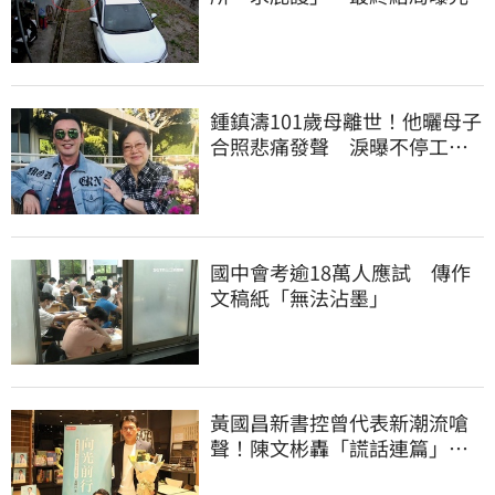
鍾鎮濤101歲母離世！他曬母子
合照悲痛發聲 淚曝不停工原
因：擺脫思念
國中會考逾18萬人應試 傳作
文稿紙「無法沾墨」
黃國昌新書控曾代表新潮流嗆
聲！陳文彬轟「謊話連篇」：
心情像被狗咬到