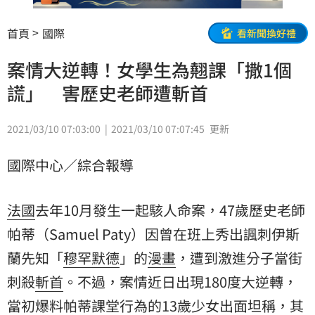
首頁
國際
看新聞換好禮
案情大逆轉！女學生為翹課「撒1個
謊」 害歷史老師遭斬首
2021/03/10 07:03:00
2021/03/10 07:07:45
更新
國際中心／綜合報導
法國
去年10月發生一起駭人命案，47歲歷史老師
帕蒂（Samuel Paty）因曾在班上秀出諷刺伊斯
蘭先知「
穆罕默德
」的
漫畫
，遭到激進分子當街
刺殺
斬首
。不過，案情近日出現180度大逆轉，
當初爆料帕蒂課堂行為的13歲少女出面坦稱，其