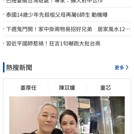
泰國14歲少年先殺祖父母再屠6師生 動機曝
下週鬼門開！家中掛兩物易招好兄弟 居家風水12禁
忌快檢查
習近平國師惹禍！狂言1句嚇跑大批台商
熱搜新聞
更多
姜厚任
陳苡孋
童芯