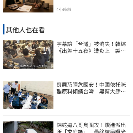
4小時前
其他人也在看
字幕讓「台灣」被消失！韓綜
《出差十五夜》遭炎上 製作
組發聲認錯了
喪屍菸彈危國安！中國依托咪
酯原料傾銷台灣 黑幫大肆走
私震撼國安單位
錦蛇遭八哥鳥圍攻！鑽進派出
所「求庇護」 最終結局曝光