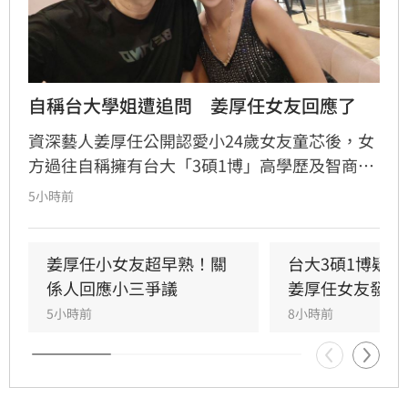
自稱台大學姐遭追問　姜厚任女友回應了
資深藝人姜厚任公開認愛小24歲女友童芯後，女
方過往自稱擁有台大「3碩1博」高學歷及智商
146等背景引發外界高度質疑。童芯日前於社群
5小時前
發布千字長文，以「台大學姐」自居暢談邏輯與
真相，試圖回應爭議，卻未提供具體學歷證明文
件，導致話題持續發酵，網友針對其學歷真實性
姜厚任小女友超早熟！關
台大3碩1博疑
仍存有諸多疑問。面對女友身陷輿論風波，姜厚
係人回應小三爭議
姜厚任女友發聲
任展現力挺態度，笑稱兩人的戀情已像偵探片，
5小時前
8小時前
強調對女友背景知情且不擔憂。林宜君