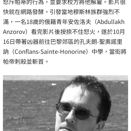
怒斥帕蒂的行為，並要求校方將他解雇。影片很
快就在網路發酵，引發當地穆斯林族群強烈不
滿，一名18歲的俄籍青年安佐洛夫（Abdullakh
Anzorov）看完影片後按捺不住怒火，遂於10月
16日帶著凶器前往巴黎郊區的孔夫朗-聖奧諾里
訥（Conflans-Sainte-Honorine）中學，當街將
帕帝刺殺並斬首。