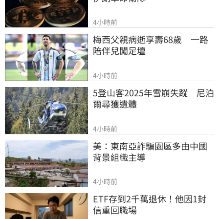
4小時前
梅西父親病逝享壽68歲　一路
陪伴兒闖足壇
4小時前
5登山客2025年雪崩失蹤　尼泊
爾尋獲遺體
4小時前
美：東南亞詐騙園區多由中國
背景組織主導
4小時前
ETF存到2千萬退休！他因1封
信重回職場