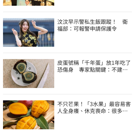
汶汶早示警私生飯跟蹤！ 衛
福部：可報警申請保護令
皮蛋號稱「千年蛋」放1年吃了
恐傷身 專家點關鍵：不建議
放冰箱
不只芒果！「3水果」最容易害
人全身癢、休克喪命：很多人
不知道