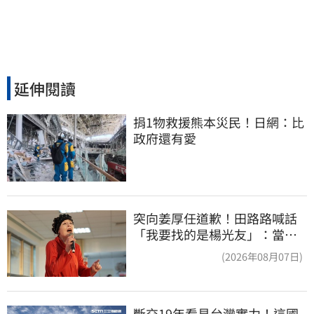
延伸閱讀
捐1物救援熊本災民！日網：比
政府還有愛
突向姜厚任道歉！田路路喊話
「我要找的是楊光友」：當時
太衝動
(2026年08月07日)
斷交19年看見台灣實力！這國