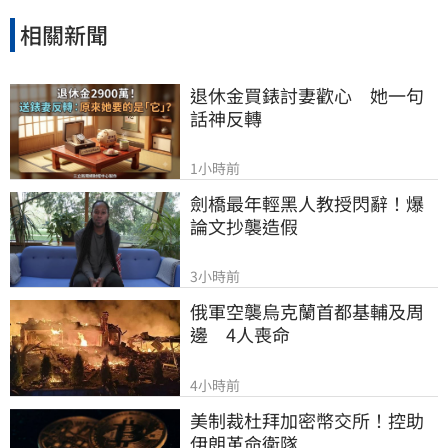
相關新聞
退休金買錶討妻歡心　她一句
話神反轉
1小時前
劍橋最年輕黑人教授閃辭！爆
論文抄襲造假
3小時前
俄軍空襲烏克蘭首都基輔及周
邊　4人喪命
4小時前
美制裁杜拜加密幣交所！控助
伊朗革命衛隊