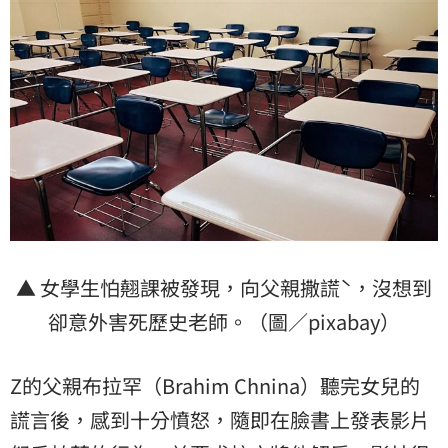
▲ 女學生怕翹課被發現，向父親撒謊ˋ，沒想到
卻意外害死歷史老師。（圖／pixabay）
Z的父親布拉罕（Brahim Chnina）聽完女兒的
謊言後，感到十分憤怒，隨即在臉書上發表影片