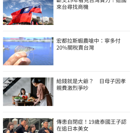
來台尋找商機
宏都拉斯蝦農嗆中：寧多付
20%關稅賣台灣
給錢就是大爺？　日母子因孝
親費激烈爭吵
傳患自閉症！19歲泰國王子認
在追日本美女