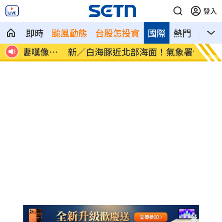
登入
即時
颱風動態
台股怎投資
國際
熱門
影音
像台
新／白海豚近北部海面！氣象署發豪雨特
南電Q
報