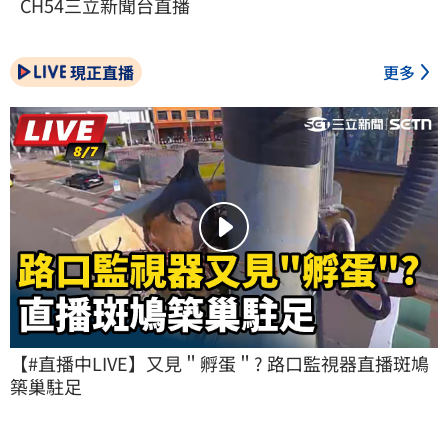
CH54三立新聞台直播
現正直播
更多
【#直播中LIVE】又見＂孵蛋＂? 路口監視器直播斑鳩
築巢駐足