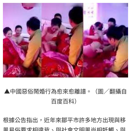
▲中國惡俗鬧婚行為愈來愈離譜。（圖／翻攝自
百度百科）
根據公告指出，近年來鄒平市許多地方出現與移
風易俗要求相違背、與社會文明風尚相牴觸、與