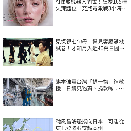
AI性愛機器人問世！狂塞165種
火辣體位「充飽電激戰3小時」
售價曝
兒探視七旬母 驚見客廳滿地
試卷！才知月入近40萬日圓
真相竟如此感人
熊本強震台灣「捐一物」神救
援 日網見物資、捐款喊：給
台灣統治算了
颱風昌鴻恐撲向日本 可能從
東北登陸並穿越本州