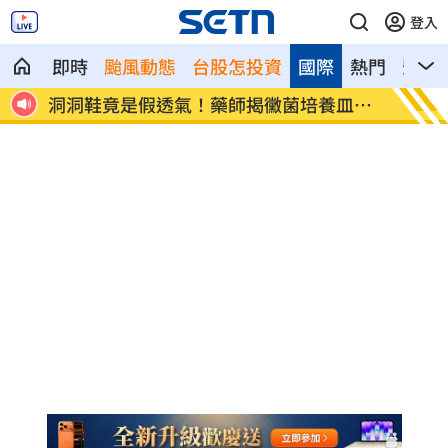
登入
即時
颱風動態
台股怎投資
國際
熱門
影音
粉絲
洞洞鞋竟是假透氣！藥師揭黴菌培養皿真
遭蔡阿
相
文