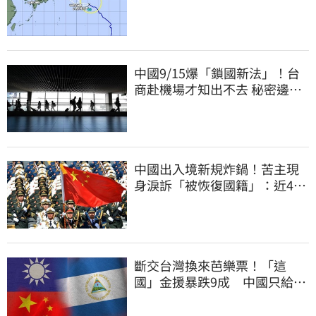
中國9/15爆「鎖國新法」！台
商赴機場才知出不去 秘密邊控
合法化
中國出入境新規炸鍋！苦主現
身淚訴「被恢復國籍」：近4億
資產權停擺
斷交台灣換來芭樂票！「這
國」金援暴跌9成 中國只給26
萬