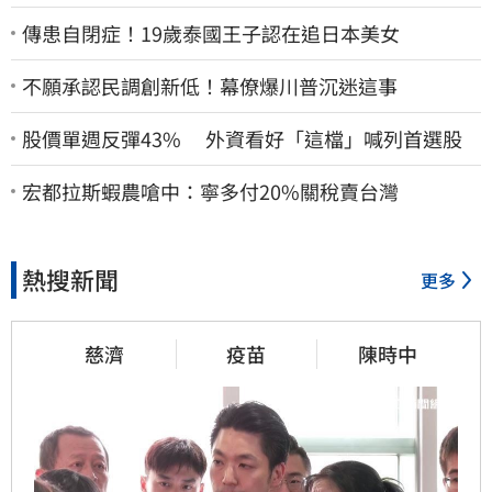
傳患自閉症！19歲泰國王子認在追日本美女
不願承認民調創新低！幕僚爆川普沉迷這事
股價單週反彈43% 外資看好「這檔」喊列首選股
宏都拉斯蝦農嗆中：寧多付20%關稅賣台灣
熱搜新聞
更多
慈濟
疫苗
陳時中