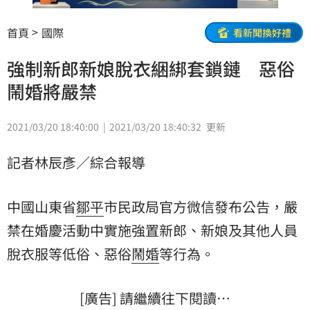
首頁
國際
看新聞換好禮
強制新郎新娘脫衣綑綁套鎖鏈 惡俗
鬧婚將嚴禁
2021/03/20 18:40:00
2021/03/20 18:40:32
更新
記者林辰彥／綜合報導
中國山東省
鄒平
市民政局官方微信發布公告，嚴
禁在婚慶活動中實施強置新郎、新娘及其他人員
脫衣
服等低俗、惡俗
鬧婚
等行為。
[廣告] 請繼續往下閱讀…