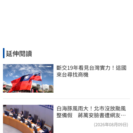
延伸閱讀
斷交19年看見台灣實力！這國
來台尋找商機
白海豚風雨大！北市沒放颱風
整備假 蔣萬安臉書遭網友灌
爆：標準在哪？
(2026年08月09日)