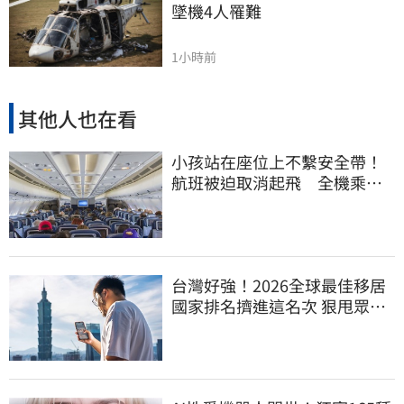
墜機4人罹難
1小時前
其他人也在看
小孩站在座位上不繫安全帶！
航班被迫取消起飛 全機乘客
慘滯留一晚
台灣好強！2026全球最佳移居
國家排名擠進這名次 狠甩眾多
歐美熱門國家