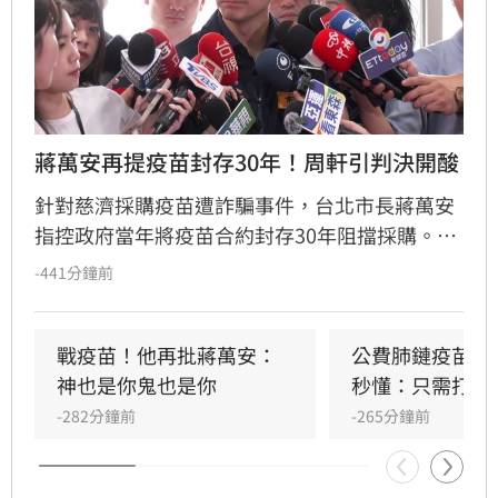
蔣萬安再提疫苗封存30年！周軒引判決開酸
針對慈濟採購疫苗遭詐騙事件，台北市長蔣萬安
指控政府當年將疫苗合約封存30年阻擋採購。對
此，周軒發文反擊，指出吳子嘉曾因散布「政府
-441分鐘前
貪汙疫苗款、合約封存30年」等不實假訊息，遭
台北地院依誹謗罪判刑。周軒強調衛福部早已多
次澄清，並質疑蔣萬安身為市長卻對此司法判決
戰疫苗！他再批蔣萬安：
公費肺鏈疫苗8/
一無所知，大酸其言論恐步上吳子嘉後塵，引發
神也是你鬼也是你
秒懂：只需打1
社會對於疫苗採購政治爭議與假訊息議題的廣泛
-282分鐘前
-265分鐘前
關注與討論。