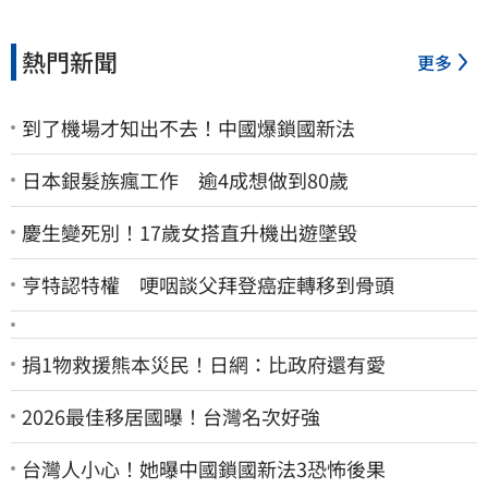
熱門新聞
更多
到了機場才知出不去！中國爆鎖國新法
日本銀髮族瘋工作 逾4成想做到80歲
慶生變死別！17歲女搭直升機出遊墜毀
亨特認特權 哽咽談父拜登癌症轉移到骨頭
捐1物救援熊本災民！日網：比政府還有愛
2026最佳移居國曝！台灣名次好強
台灣人小心！她曝中國鎖國新法3恐怖後果