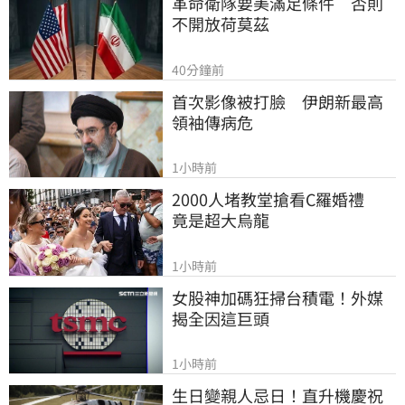
革命衛隊要美滿足條件　否則
不開放荷莫茲
40分鐘前
首次影像被打臉　伊朗新最高
領袖傳病危
1小時前
2000人堵教堂搶看C羅婚禮　
竟是超大烏龍
1小時前
女股神加碼狂掃台積電！外媒
揭全因這巨頭
1小時前
生日變親人忌日！直升機慶祝