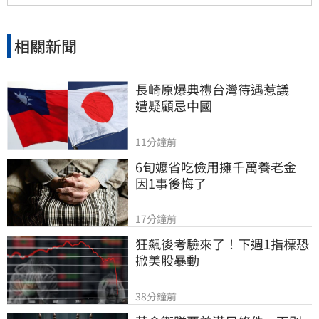
相關新聞
長崎原爆典禮台灣待遇惹議　
遭疑顧忌中國
11分鐘前
6旬嬤省吃儉用擁千萬養老金　
因1事後悔了
17分鐘前
狂飆後考驗來了！下週1指標恐
掀美股暴動
38分鐘前