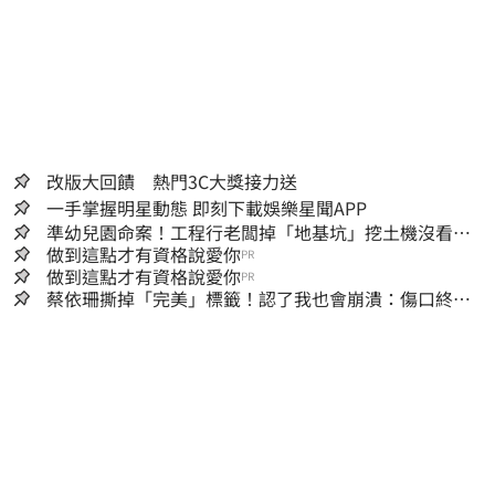
改版大回饋 熱門3C大獎接力送
一手掌握明星動態 即刻下載娛樂星聞APP
準幼兒園命案！工程行老闆掉「地基坑」挖土機沒看
到…下土石活埋他
做到這點才有資格說愛你
PR
做到這點才有資格說愛你
PR
蔡依珊撕掉「完美」標籤！認了我也會崩潰：傷口終究
會癒合