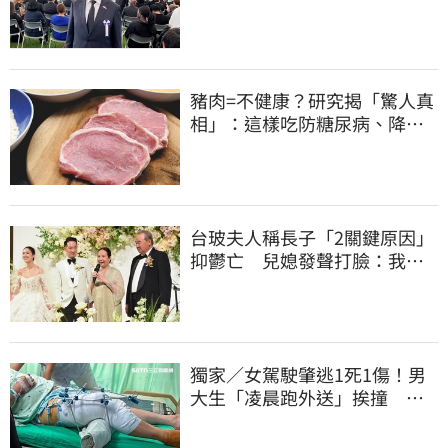
法律戰的執行工具
豬肉=不健康？研究揭「驚人真
相」：這樣吃防糖尿病、降膽
固醇
台玻夫人稱長子「2關鍵原因」
抑鬱亡 兒媳發聲打臉：我從
來不信⋯
獨家／女駕駛肇逃1死1傷！男
大生「凌晨跑外送」挨撞 媽
淚：家快瓦解