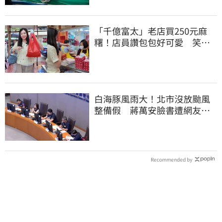
「千億富太」老店買250元麻
糬！店員讚包包好可愛 笑
回：我自己做的
白海豚風雨大！北市沒放颱風
整備假 蔣萬安臉書遭網友灌
爆：標準在哪？
Recommended by