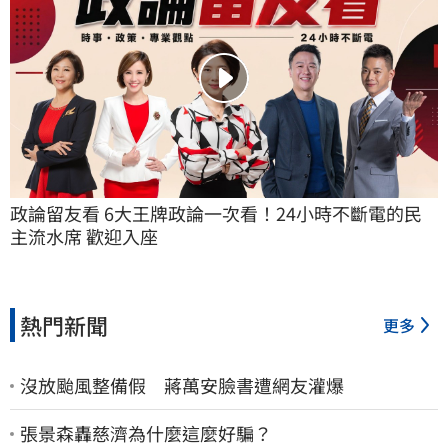
政論留友看 6大王牌政論一次看！24小時不斷電的民
主流水席 歡迎入座
熱門新聞
更多
沒放颱風整備假 蔣萬安臉書遭網友灌爆
張景森轟慈濟為什麼這麼好騙？