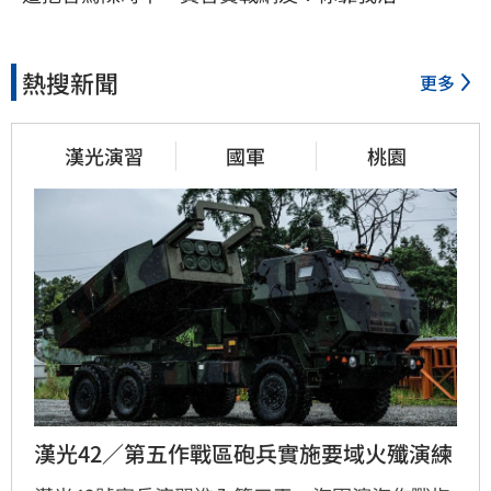
熱搜新聞
更多
漢光演習
國軍
桃園
漢光42／第五作戰區砲兵實施要域火殲演練