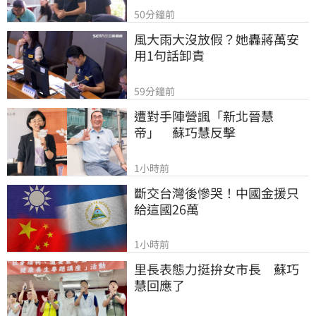
50分鐘前
風大雨大沒放假？她轟蔣萬安
用1句話卸責
59分鐘前
遭對手陣營諷「新北晉慧
帝」　蘇巧慧反擊
1小時前
斷交台灣後慘哭！中國金援只
給這國26萬
1小時前
里長表態力挺拚女市長　蘇巧
慧回應了