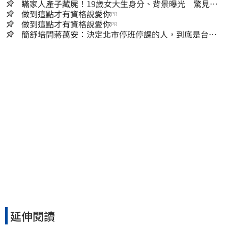
瞞家人產子藏屍！19歲女大生身分、背景曝光 驚見
「產檢紀錄全空白」
做到這點才有資格說愛你
PR
做到這點才有資格說愛你
PR
簡舒培問蔣萬安：決定北市停班停課的人，到底是台北
市長，還是氣象署？
延伸閱讀