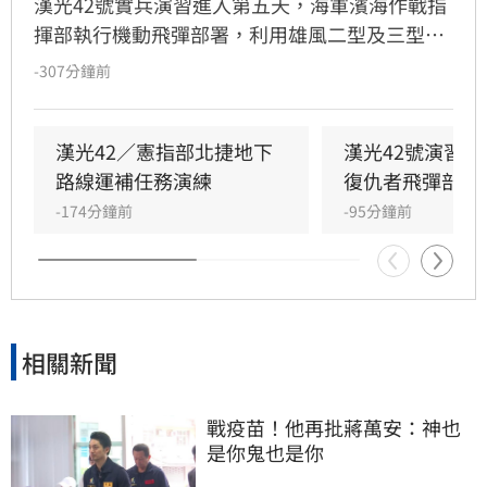
漢光42號實兵演習進入第五天，海軍濱海作戰指
揮部執行機動飛彈部署，利用雄風二型及三型飛
彈扼控關鍵海域；第五作戰區實施「要域火殲」
-307分鐘前
演練，展現砲兵快速應處與戰術轉換效能。此
外，陸軍58砲指部海馬士多管火箭執行跨區增
援，在風雨中迅速抵達戰術位置，展現高機動性
漢光42／憲指部北捷地下
漢光42號演習
與精準遠程打擊力。
路線運補任務演練
復仇者飛彈部隊
-174分鐘前
-95分鐘前
相關新聞
戰疫苗！他再批蔣萬安：神也
是你鬼也是你