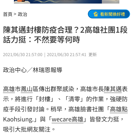
首頁
政治
看新聞換好禮
陳其邁封樓防疫合理？2高雄社團1段
話力挺：不然要等何時
2021/06/30 21:57:00
2021/06/30 21:57:41
更新
政治中心／林瑞恩報導
高雄
市
鳳山
區傳出群聚感染，高雄市長
陳其邁
表
示，將進行「封樓」、「清零」的作業，強硬
防
疫
手段引發討論。稍早，高雄臉書社團「
高雄點
Kaohsiung.」與「
wecare高雄
」皆發文力挺，
吸引大批網友關注。