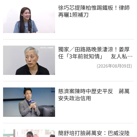
徐巧芯提陳柏惟踢鐵板！律師
再曬1照補刀
獨家／田路路晚景淒涼！姜厚
任「3年前就知情」 友人私下
援助內幕曝光
(2026年08月09日)
慈濟案陳時中歷史平反　蔣萬
安失政治信用
簡舒培打臉蔣萬安：巴威沒陸