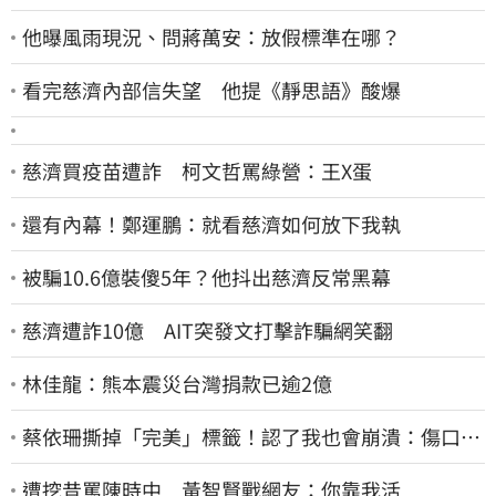
他曝風雨現況、問蔣萬安：放假標準在哪？
看完慈濟內部信失望 他提《靜思語》酸爆
慈濟買疫苗遭詐 柯文哲罵綠營：王X蛋
還有內幕！鄭運鵬：就看慈濟如何放下我執
被騙10.6億裝傻5年？他抖出慈濟反常黑幕
慈濟遭詐10億 AIT突發文打擊詐騙網笑翻
林佳龍：熊本震災台灣捐款已逾2億
蔡依珊撕掉「完美」標籤！認了我也會崩潰：傷口終
究會癒合
遭挖昔罵陳時中 黃智賢戰網友：你靠我活