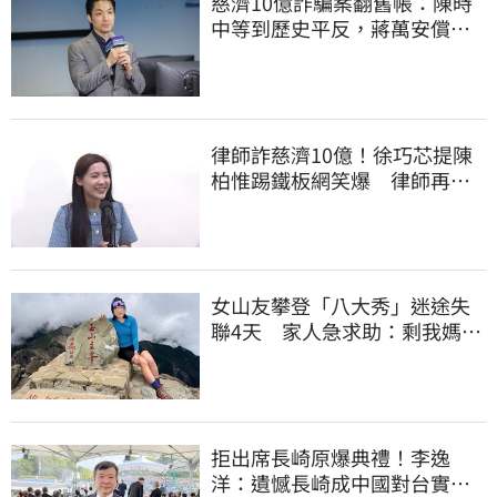
慈濟10億詐騙案翻舊帳：陳時
中等到歷史平反，蔣萬安償還
2022政治利息
律師詐慈濟10億！徐巧芯提陳
柏惟踢鐵板網笑爆 律師再曬1
照補刀
女山友攀登「八大秀」迷途失
聯4天 家人急求助：剩我媽還
沒找到
拒出席長崎原爆典禮！李逸
洋：遺憾長崎成中國對台實施