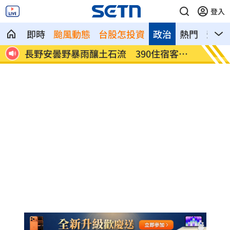
登入
即時
颱風動態
台股怎投資
政治
熱門
影音
野暴雨釀土石流 390住宿客受
白海豚轉輕颱！最快