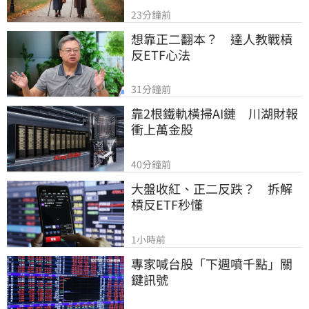
23分鐘前
想靠正二翻本？　達人教戰槓
反ETF心法
31分鐘前
靠2根鐵軌橫掃AI鏈　川湖財報
衝上萬金股
40分鐘前
大盤收紅、正二反跌？　拆解
槓反ETF秒懂
1小時前
專家喊台股「下週噴千點」關
鍵訊號