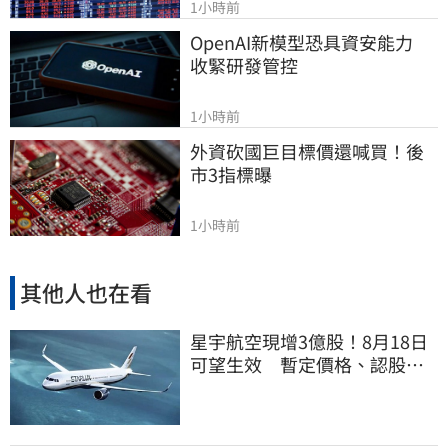
1小時前
OpenAI新模型恐具資安能力　
收緊研發管控
1小時前
外資砍國巨目標價還喊買！後
市3指標曝
1小時前
其他人也在看
星宇航空現增3億股！8月18日
可望生效 暫定價格、認股規
畫一次看