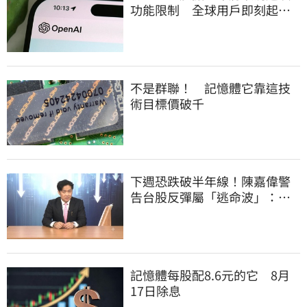
功能限制 全球用戶即刻起
「免費」用到飽
不是群聯！ 記憶體它靠這技
術目標價破千
下週恐跌破半年線！陳嘉偉警
告台股反彈屬「逃命波」：空
頭大屠殺剛開始
記憶體每股配8.6元的它 8月
17日除息