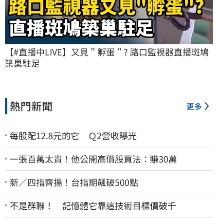
【#直播中LIVE】又見＂孵蛋＂? 路口監視器直播斑鳩
築巢駐足
熱門新聞
更多
每股配12.8元的它 Ｑ2營收曝光
一張百萬太貴！他公開高價股買法：賺30萬
新／四指齊揚！台指期飆破500點
不是群聯！ 記憶體它靠這技術目標價破千