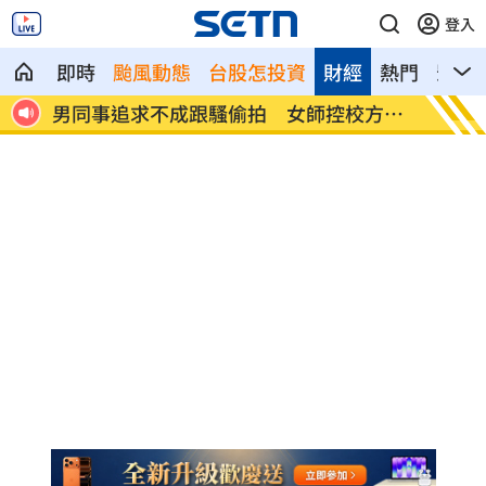
登入
即時
颱風動態
台股怎投資
財經
熱門
影音
心法
男同事追求不成跟騷偷拍 女師控校方霸
演習硬
凌