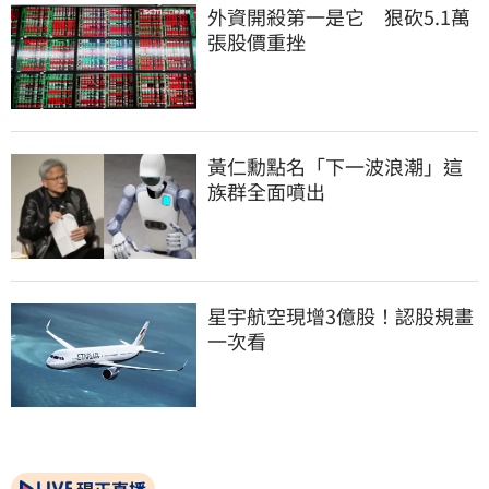
外資開殺第一是它　狠砍5.1萬
張股價重挫
黃仁勳點名「下一波浪潮」這
族群全面噴出
星宇航空現增3億股！認股規畫
一次看