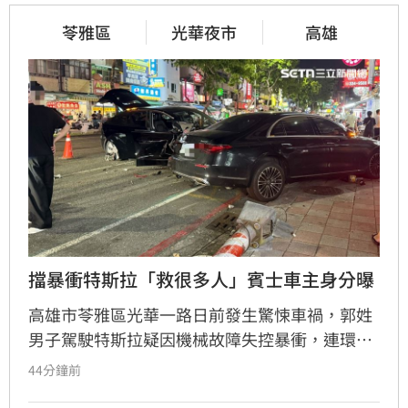
苓雅區
光華夜市
高雄
擋暴衝特斯拉「救很多人」賓士車主身分曝
高雄市苓雅區光華一路日前發生驚悚車禍，郭姓
男子駕駛特斯拉疑因機械故障失控暴衝，連環撞
擊12輛汽機車及單車，所幸僅造成3人輕傷。肇
44分鐘前
事車輛最終撞上停放路邊的賓士車才停下，避免