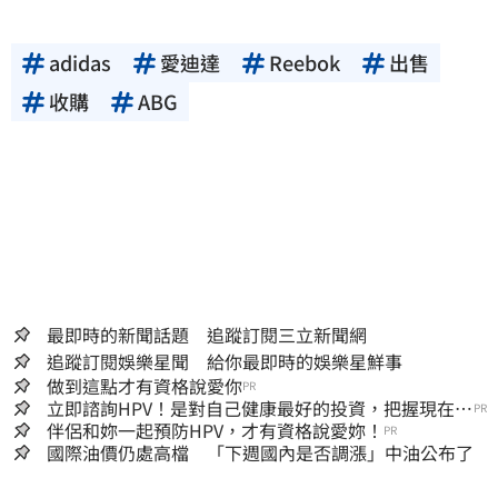
adidas
愛迪達
Reebok
出售
收購
ABG
最即時的新聞話題 追蹤訂閱三立新聞網
追蹤訂閱娛樂星聞 給你最即時的娛樂星鮮事
做到這點才有資格說愛你
PR
立即諮詢HPV！是對自己健康最好的投資，把握現在不
PR
嫌晚！
伴侶和妳一起預防HPV，才有資格說愛妳！
PR
國際油價仍處高檔 「下週國內是否調漲」中油公布了