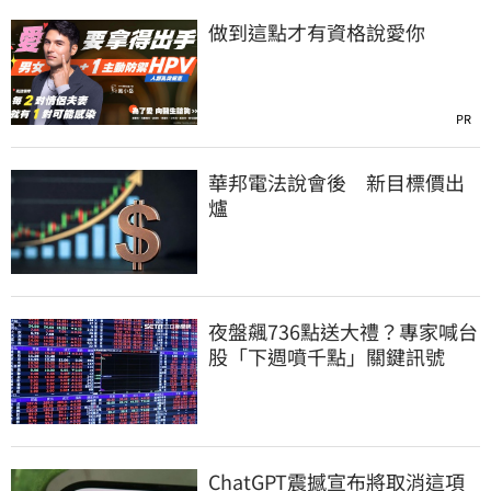
做到這點才有資格說愛你
PR
華邦電法說會後 新目標價出
爐
夜盤飆736點送大禮？專家喊台
股「下週噴千點」關鍵訊號
ChatGPT震撼宣布將取消這項