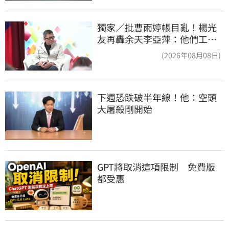
獨家／批曹雨婷帳目亂！楊光
友再轟余天李亞萍：他們工會
跟演藝圈沒關
(2026年08月08日)
下週恐跌破半年線！他：空頭
大屠殺剛開始
GPT將取消這項限制　免費版
都受惠