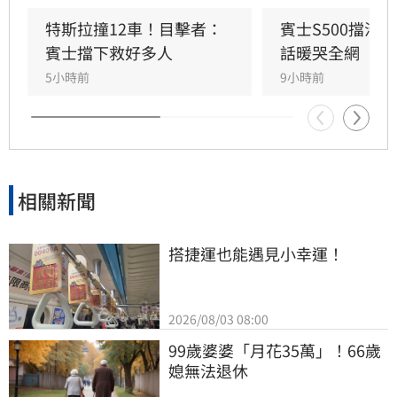
衝入熱鬧的光華夜市。該名賓士車主身分隨後曝
光，竟是擁有1.4萬粉絲的網紅「超級土豆粉」，
特斯拉撞12車！目擊者：
賓士S500擋浩
同時也是嘉義知名甜甜圈店老闆。
賓士擋下救好多人
話暖哭全網
5小時前
9小時前
相關新聞
搭捷運也能遇見小幸運！
2026/08/03 08:00
99歲婆婆「月花35萬」！66歲
媳無法退休