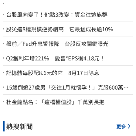
台股風向變了！他點3改變：資金往這族群
股災這8檔規模逆勢創高 它最猛成長逾10%
盤前／Fed升息警報降 台股反攻關鍵曝光
Q2獲利年增221% 愛普*EPS衝4.18元！
記憶體每股配8.6元的它 8月17日除息
15歲倒追27歲男「交往1月就懷孕！」克服600萬債
務 36歲美魔女當阿嬤了
杜金龍點名：「這檔權值股」千萬別長抱
熱搜新聞
更多