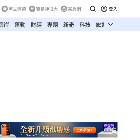
阿立導讀
寶島神很大
富房網
登入
兩岸
運動
財經
專題
新奇
科技
旅遊
汽車
寵物