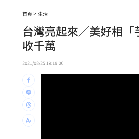
女兒一句話 兩老退休生活全變調
03:05
首頁
生活
記憶體產能全被大廠包下 驚人漲價潮
台灣亮起來／美好相「
北美訂單補爆 聯發科小金雞EPS至27.1
收千萬
AI和你讀的不同！實測《時代》驚揭1真
這大廠三支柱到位 全年EPS上看5.68元
2021/08/25 19:19:00
慈濟買BNT被詐10億！藍昔嗆擋疫苗網
它躋身美禁令受惠者 上半年EPS衝2.5
高溫重創雞蛋產量 最快要等到9月才回
7月營收寫同期次高 聯寶訂單看到2027
台股收復44000點大關 2關鍵看AI產業