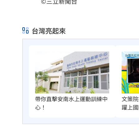
©三立新聞台
台灣亮起來
文策院
帶你直擊安南水上運動訓練中
躍上國
心！