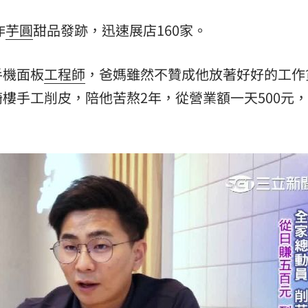
作
芋圓
甜品發跡，迅速展店160家。
手機面板
工程師
，爸媽雖然不贊成他放著好好的工作
樓手工削皮，陪他苦熬2年，從營業額一天500元