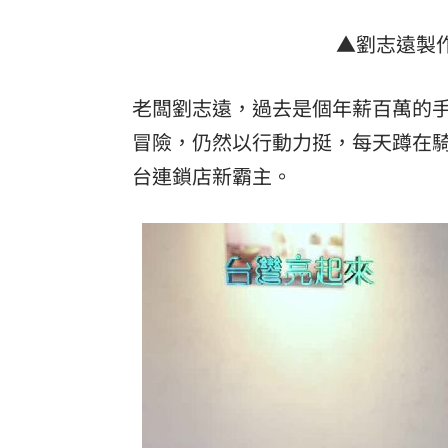
▲劉志遠製
老闆劉志遠，過去是個年薪百萬的
冒險，仍然以行動力挺，每天蹲在騎
台連鎖店新霸主。