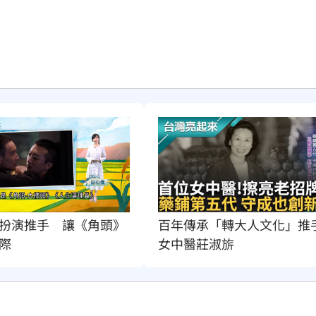
扮演推手　讓《角頭》
百年傳承「轉大人文化」推
際
女中醫莊淑旂