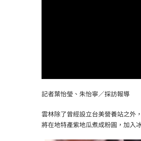
他見搶案挺身相救遭圍毆亡！嫌犯最小1
扣款人數狂增4成 國泰小龍基金布局曝
車是我的、油也是我的 睡車竟被收住
24歲存款破百萬！她公開致富關鍵：超
台灣彩券開獎直播中
20:31
Loaded
:
Unmute
LIVE三立+24小時直播
15:27
0%
記者葉怡瑩、朱怡寧／採訪報導
三立iNEWS新聞台線上直播
18:00
理想混蛋號召粉絲跨海追星吃美食！
18:
雲林除了曾經設立台美營養站之外
將在地特產紫地瓜煮成粉圓，加入冰