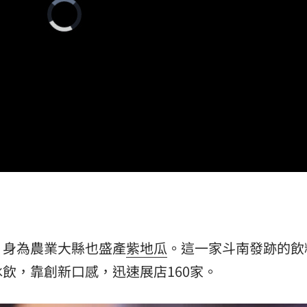
Video
2歲
Player
01:10
is
loading.
光
01:05
宿費
01:04
孝順
01:02
15
，身為農業大縣也盛產
紫地瓜
。這一家斗南發跡的飲
飲，靠創新口感，迅速展店160家。