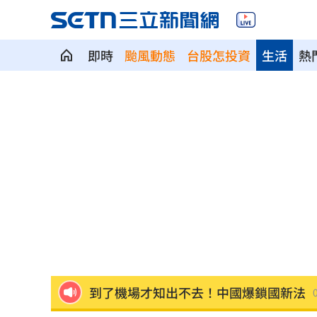
即時
颱風動態
台股怎投資
生活
熱
ETF爆208億逃命潮！ 溫建勳揭買盤
04:2
記憶體加金融雙王牌 這檔瞄準韓股長
台中社宅驚見中國國徽！網全炸鍋
04:09
瞄準胃癌新療法 醣聯啟動一期臨床試
到了機場才知出不去！中國爆鎖國新法
7年前遭譏傻逼！他逆襲超車中國前首富