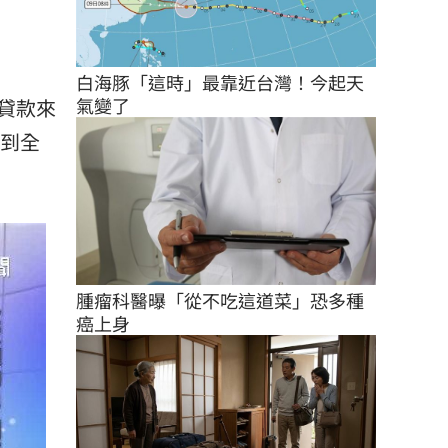
白海豚「這時」最靠近台灣！今起天
氣變了
貸款來
，到全
腫瘤科醫曝「從不吃這道菜」恐多種
癌上身