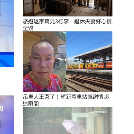
旅遊返家驚見3行李　退休夫妻好心情
全毀
吊車大王哭了！望新豐車站感謝憶起
這瞬間