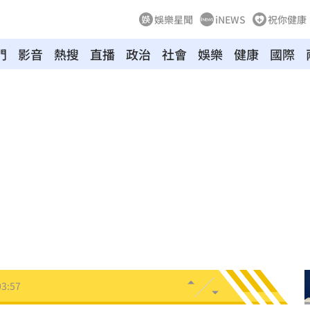
娛樂星聞
iNEWS
祝你健康
門
影音
熱搜
直播
政治
社會
娛樂
健康
國際
8
牛！
04:22
驗！
04:02
03:57
03:10