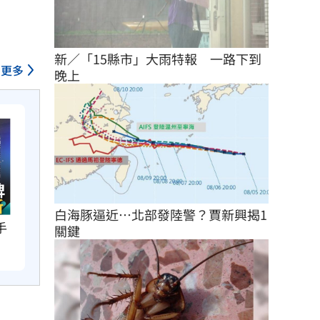
新／「15縣市」大雨特報　一路下到
更多
晚上
白海豚逼近…北部發陸警？賈新興揭1
手
關鍵