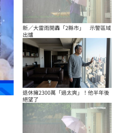
新／大雷雨開轟「2縣市」　示警區域
出爐
退休擁2300萬「過太爽」！他半年後
絕望了