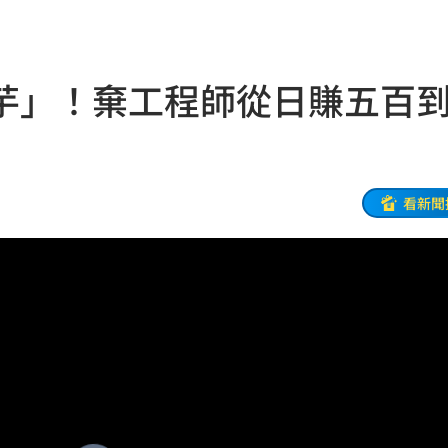
來襲
03:04
芋」！棄工程師從日賺五百
2元
02:30
相
02:10
02:00
看新聞
朝聖
01:35
8元
01:30
穩
01:26
年
01:20
發展
01:13