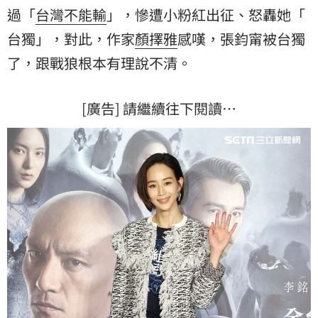
過「
台灣不能輸
」，慘遭小粉紅出征、怒轟她「
台獨
」，對此，作家
顏擇雅
感嘆，張鈞甯被台獨
了，跟戰狼根本有理說不清。
[廣告] 請繼續往下閱讀…