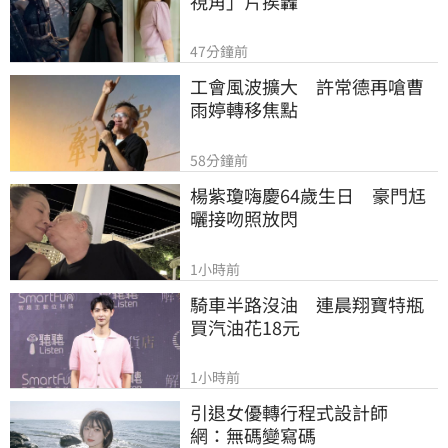
視角」片挨轟
47分鐘前
工會風波擴大　許常德再嗆曹
雨婷轉移焦點
58分鐘前
楊紫瓊嗨慶64歲生日　豪門尪
曬接吻照放閃
1小時前
騎車半路沒油　連晨翔寶特瓶
買汽油花18元
1小時前
引退女優轉行程式設計師　
網：無碼變寫碼