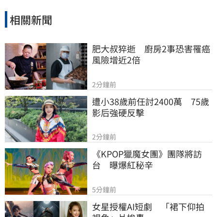
相關新聞
肥大叔猝逝　廚房2事恐害罹癌
風險增近2倍
2分鐘前
遭小38歲前任討2400萬　75歲
影后強硬反擊
2分鐘前
《KPOP獵魔女團》團隊將訪
台　曝爆紅秘辛
5分鐘前
女星授權AI短劇　「裙下仰拍