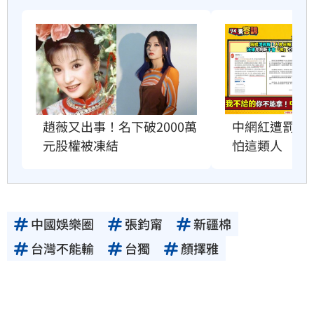
中網紅遭罰5
趙薇又出事！名下破2000萬
怕這類人
元股權被凍結
中國娛樂圈
張鈞甯
新疆棉
台灣不能輸
台獨
顏擇雅