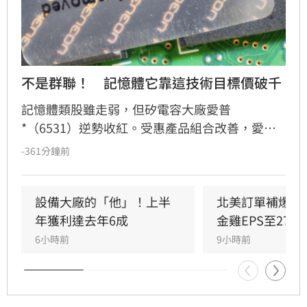
不是群聯！　記憶體它靠這技術目標價破千
記憶體類股雖走弱，但矽電容大廠愛普
*（6531）逆勢收紅。受惠產品組合改善，愛普
第2季每股純益達4.18元。展望第3季，因記憶體
-361分鐘前
價格上漲及整合被動元件放量，法人預估單季每
股純益可達6.18元。隨IoT RAM及矽電容等三大
產品線成長動能明確，法人看好2026年起進入爆
設備大廠的「他」！上半
北美訂單補爆　
發期，2027年獲利更有望挑戰每股逾35元。看好
年獲利達去年6成
金雞EPS至27.1
長線基本面，多家法人紛紛調升目標價，最高上
6小時前
9小時前
看1430元。惟投資人仍需留意晶圓代工產能及匯
率波動等潛在風險。投資一定有風險，決策前請
審慎評估。