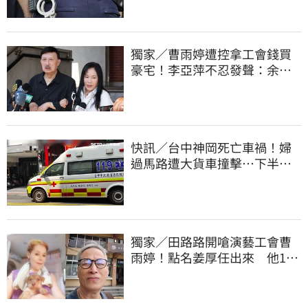
獨家／曹雨婷遭控拿工會錢買
豪宅！李亞萍不忍發聲：余天
管工會都貼錢
快訊／台中神岡死亡車禍！婦
過馬路遭大貨車撞擊…下半身
輾碎慘死路口
獨家／田路路開嗆演藝工會曹
雨婷！點名姜厚任出來 他16
字回應了