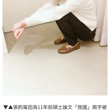
▼▲張鈞甯因為11年前碩士論文「我國」兩字被