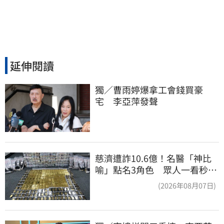
延伸閱讀
獨／曹雨婷爆拿工會錢買豪
宅　李亞萍發聲
慈濟遭詐10.6億！名醫「神比
喻」點名3角色 眾人一看秒懂
讚：好傳神
(2026年08月07日)