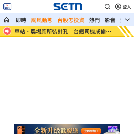
登入
即時
颱風動態
台股怎投資
熱門
影音
熱搜
玩用
車站、農場廁所裝針孔 台鐵司機成偷拍
下週台
狼
鍵