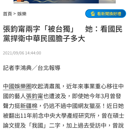
首頁
娛樂
看新聞換好禮
張鈞甯兩字「被台獨」 她：看國民
黨捍衛中華民國膽子多大
2021/09/06 14:44:00
記者李鴻典／台北報導
中國娛樂圈
吹起清肅風，近年來事業重心移往中
國的藝人
張鈞甯
也遭波及，即使她今年3月曾發
聲力挺
新疆棉
，仍逃不過中國網友獵巫！近日她
被翻出11年前念中央大學產經研究所，曾在碩士
論文提及「我國」二字，加上過去受訪中，曾說