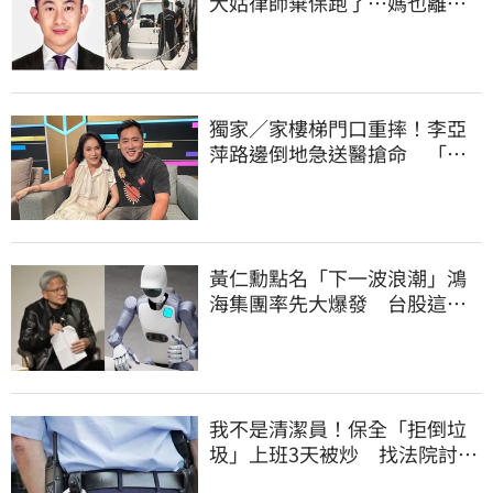
大姑律師棄保跑了…媽也離
境 桃檢發通緝
獨家／家樓梯門口重摔！李亞
萍路邊倒地急送醫搶命 「最
新傷況」曝
黃仁勳點名「下一波浪潮」鴻
海集團率先大爆發 台股這族
群全面噴出
我不是清潔員！保全「拒倒垃
圾」上班3天被炒 找法院討公
道結果出爐