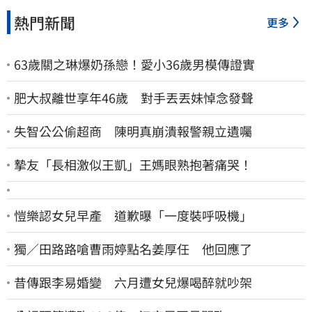
熱門新聞
更多
63歲關之琳爆奶孫戀！愛小36歲男模傳證實
肥大叔離世享年46歲 對手丟丟妹悼念發聲
失智公公偷超商 陳明真崩潰報警親立遺囑
摯友「長相激似王凱」王媽眼熟抱著痛哭！
愷樂認女兒早產 道歉曝「一度裝呼吸機」
獨／田路路嗆曹雨婷點名姜厚任 他回應了
昔傳跟李易婚變 六月遭女兒爆喝醉就吵架