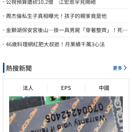
公視預算遭砍10.2億 江宏恩罕見開砲
周杰倫私生子真相曝光！孩子的親爹竟是他
金獅湖保安宮後山…掛一具男屍「穿著整齊」！死者
身份曝
46歲料理網紅肥大叔逝！月業績千萬3心法
熱搜新聞
更多
法人
EPS
中國