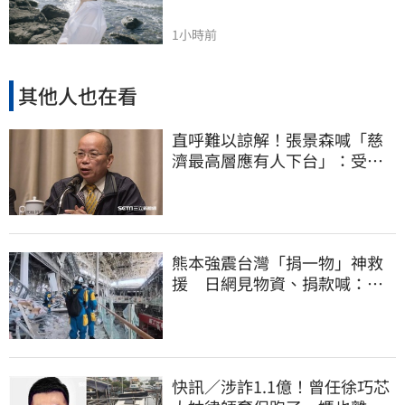
1小時前
其他人也在看
直呼難以諒解！張景森喊「慈
濟最高層應有人下台」：受害
者是捐款的大眾
熊本強震台灣「捐一物」神救
援 日網見物資、捐款喊：給
台灣統治算了
快訊／涉詐1.1億！曾任徐巧芯