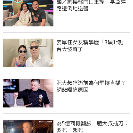
獨／家樓梯門口重摔　李亞萍
路邊倒地送醫
姜厚任女友稱學歷「3碩1博」 
台大發聲了
肥大叔猝逝前為何堅持直播？
網悲曝這原因
為5億商機翻臉　肥大叔插刀：
要死一起死