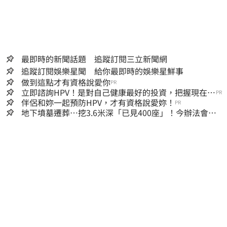
最即時的新聞話題 追蹤訂閱三立新聞網
追蹤訂閱娛樂星聞 給你最即時的娛樂星鮮事
做到這點才有資格說愛你
PR
立即諮詢HPV！是對自己健康最好的投資，把握現在不
PR
嫌晚！
伴侶和妳一起預防HPV，才有資格說愛妳！
PR
地下墳墓遷葬…挖3.6米深「已見400座」！今辦法會安
撫祖先