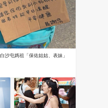
求白沙屯媽祖「保佑姑姑、表妹」