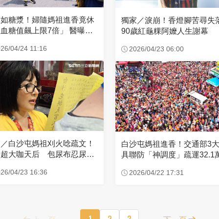
濃如糖漿！婦隨媽祖進香竟休
獨家／淚崩！香燈腳苦尋
血糖值飆上限7倍」 醫曝原
90歲紅龜粿阿嬤人生謝幕
26/04/24 11:16
2026/04/23 06:00
家／白沙屯媽祖刈火唸疏文！
白沙屯媽祖進香！交通部3
超大咖天后 包尿布忍尿5
具聯防「神調度」疏運32.1
時不喊累
新高
26/04/23 16:36
2026/04/22 17:31
上一頁
1
2
3
下一頁