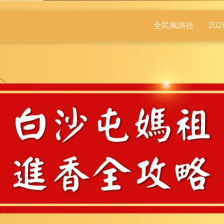
全民瘋媽祖
20