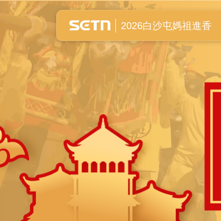
白沙屯媽祖進香全紀錄
2026白沙屯媽祖進香