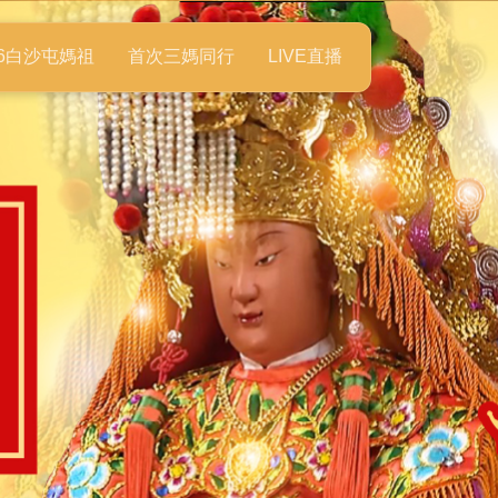
26白沙屯媽祖
首次三媽同行
LIVE直播