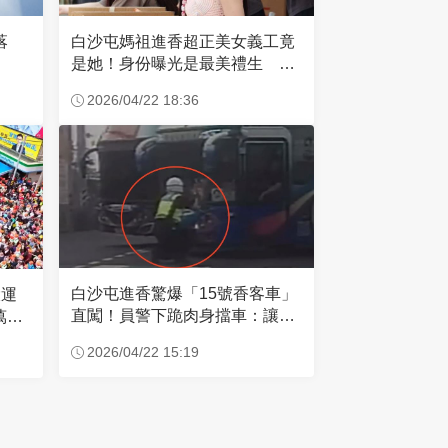
失落
白沙屯媽祖進香超正美女義工竟
是她！身份曝光是最美禮生 一
輩子不結婚
2026/04/22 18:36
白沙屯進香驚爆「15號香客車」
大運
直闖！員警下跪肉身擋車：讓行
萬創
人先過
2026/04/22 15:19