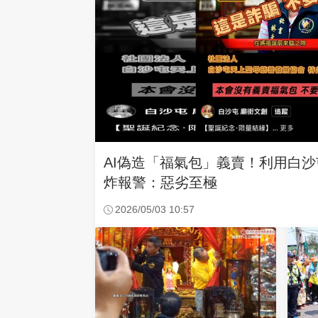
AI偽造「福氣包」義賣！利用白
炸報警：惡劣至極
2026/05/03 10:57