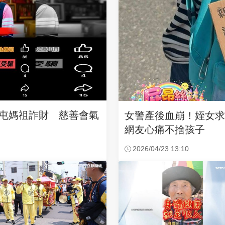
沙屯媽祖詐財 慈善會氣
女警產後血崩！姪女
網友心痛不捨孩子
2026/04/23 13:10