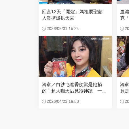
回宮12天「開爐」媽祖展聖顏
血
人潮擠爆拱天宮
克「
因
2026/05/01 15:24
20
獨家／白沙屯進香便當是她捐
獨
的！超大咖天后見證神蹟 一靠
竟是
近媽祖就爆哭
小
2026/04/23 16:53
20