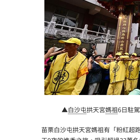
粉專謾罵林襄假女、89妹 新北男罰9千
淡水現「龍捲風」眾人嚇壞！氣象署揭
影帝親密照遭外流 與男密友臉貼臉又
美法院裁定白宮宴會廳停工 川普誓言
台灣彩券開獎直播中
20:31
LIVE三立+24小時直播
15:27
三立iNEWS新聞台線上直播
18:00
商場戰國來臨 台中「頂奢大道」逐漸
▲
白沙屯
拱天宮
媽祖
6日駐
台彩父親節推新刮刮樂千萬頭獎超「爸
苗栗白沙屯拱天宮媽祖有「粉紅超跑
「拍片人的多重宇宙」職涯論壇9/12登