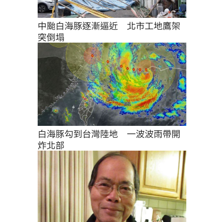
中颱白海豚逐漸逼近　北市工地鷹架
突倒塌
白海豚勾到台灣陸地　一波波雨帶開
炸北部