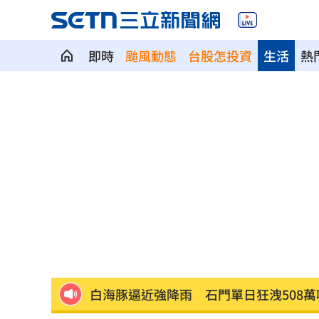
即時
颱風動態
台股怎投資
生活
熱
獅子座新月伴日蝕！12星座一週運勢出
桃猿二軍單場僅3投 副領隊曝下週可緩
颱風掃過「今晚紫暴雨開炸」 減弱時
大盤收紅、正二反跌？ 拆解槓反ETF秒
颱風硬闖海邊！巨浪來1家4剩3 男童被
白海豚逼近強降雨 石門單日狂洩508萬