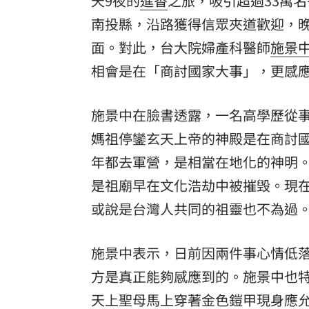
天9夜的
進香
之旅，吸引超過33萬名
南投縣，沿路獲得信眾夾道歡迎，
8國球員齊聚高雄 Formosa 7s掀足球
面。對此，台大院婦產科醫師
施景
理想混蛋號召粉絲跨海追星吃美食！
18:
相會是在「商討國家大事」，更感應
施景中在臉書透露，一名高學歷從
媽祖停鑾玄天上帝的神殿是在商討
年都去軍營，是相當在地化的神明
是祖廟早在文化浩劫中被摧毁。現
或說是台灣人共同的祖靈也不為過
施景中表示，日前因兩件事心情低
方是真正能夠感應到的。施景中也
天上聖母馬上穿著金色鎧甲現身應