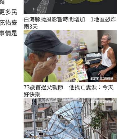
護
更多民
白海豚颱風影響時間增加　1地區恐炸
庇佑臺
雨3天
事情是
73歲首過父親節　他找亡妻淚：今天
好快樂