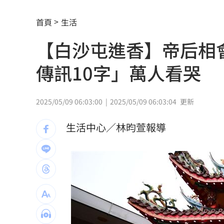
專家喊台股「下週噴千點」關鍵訊號
18:
首頁
生活
男星拍足球戲正中要害 導演喊：效果
【白沙屯進香】帝后相
父親節辭世 前彰化市代蔡裕昌享壽71
傳訊10字」萬人看哭
補充兵12天也不服！男連2次放鳥代價慘
不斷更新／8、9日國籍航空船班異動一
2025/05/09 06:03:00
2025/05/09 06:03:04
更新
2度要求修投手丘 魔力藍曝與布雷克有
生活中心／林昀萱報導
澎湖8童小孩顧小孩 父母拿完補助棄養落
不願承認民調創新低！幕僚爆川普沉迷
健保砸11.5億增90項手術給付 估9月上
葉總讚各隊洋將 聞阿部雄大被註銷好