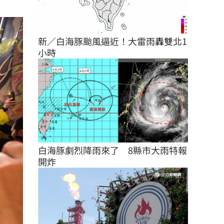
新／白海豚颱風逼近！大雷雨轟雙北1
小時
白海豚劇烈降雨來了　8縣市大雨特報
開炸