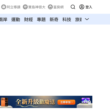
阿立導讀
寶島神很大
富房網
登入
兩岸
運動
財經
專題
新奇
科技
旅遊
汽車
寵物