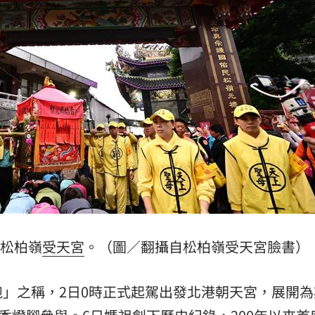
元
18:02
真相
18:00
索吻
17:56
上訴
17:55
成形
12:00
駕松柏嶺
受天宮
。（圖／翻攝自松柏嶺受天宮臉書）
」氣
12:00
」之稱，2日0時正式起駕出發北港朝天宮，展開為
場！
10:30