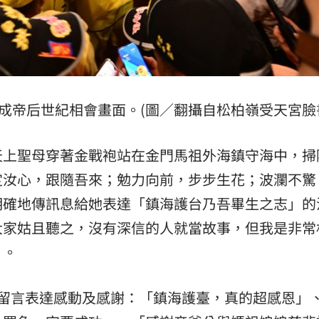
成帝后世紀相會畫面。(圖／翻攝自松柏嶺受天宮臉
天上聖母穿著金戰袍站在金門馬祖外海鎮守海中，掃
定汝心，跟隨吾來；勉力向前，步步生花；波瀾不驚
明確地傳訊息給她表達「鎮海護台乃吾畢生之志」的
大家姑且聽之，沒有深信的人就當故事，但我是非常
」。
也留言表達感動及感謝：「鎮海護臺，真的超感恩」