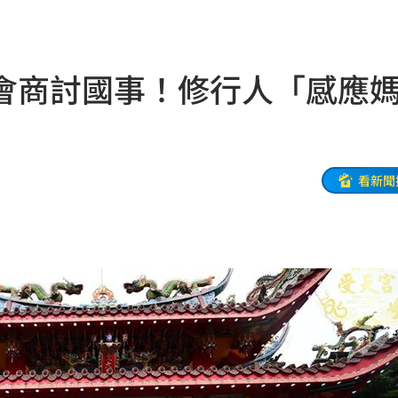
33
很好
18:22
會商討國事！修行人「感應
歲
18:22
8倍
18:16
次看
18:14
看新聞
關
18:14
跑
18:12
這事
18:11
路
18:10
吃驚
18:07