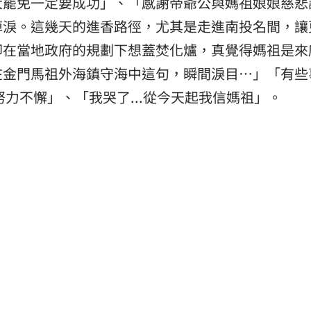
大罷免一定要成功」、「感謝帝爺公與媽祖娘娘慈悲
掉淚。這幾天的進香路徑，尤其是走進南投名間，讓
卻在當地政府的規劃下想蓋焚化爐，真覺得媽祖是來
在金門馬祖外海鎮守海中這句，瞬間淚目…」「有些
力不懈」、「我哭了...從今天起我信媽祖」。