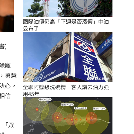
國際油價仍高「下週是否漲價」中油
公布了
書)
除魔
，勇慧
決心。
全聯阿嬤級洗碗精　客人讚去油力強
用45年
相信
、「眾