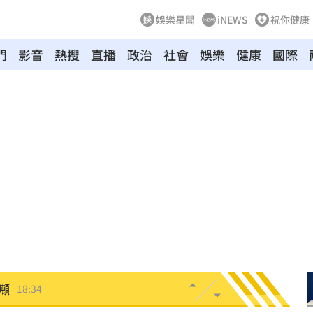
娛樂星聞
iNEWS
祝你健康
門
影音
熱搜
直播
政治
社會
娛樂
健康
國際
爐
18:45
解
18:45
段曝
18:43
懂
18:39
捲走
18:39
噸
18:34