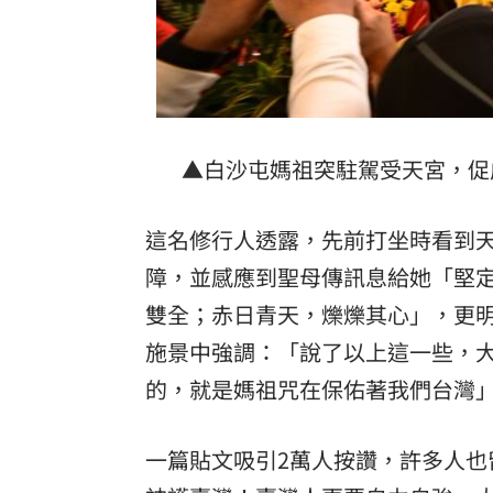
▲白沙屯媽祖突駐駕受天宮，促
這名修行人透露，先前打坐時看到
障，並感應到聖母傳訊息給她「堅
雙全；赤日青天，爍爍其心」，更
施景中強調：「說了以上這一些，
的，就是媽祖咒在保佑著我們台灣
一篇貼文吸引2萬人按讚，許多人