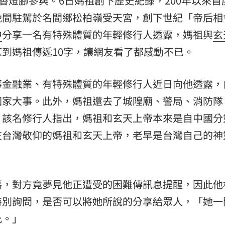
香燈腳參與。6日媽祖創下歷史紀錄，200年以來首
晚間駐駕於名間鄉松柏嶺受天宮，創下世紀「帝后相
熱潮
10:00
中
分享一名有特殊體質的年輕修行人透露，媽祖與
玄
15
到媽祖傳遞10字，讓網友看了都感動不已。
事金融業、有特殊體質的年輕修行人近日向他透露，
國家大事。此外，媽祖還去了城隍廟、警局、消防隊
。該名修行人指出，媽祖和玄天上帝本來是自中國分
在台灣敬仰的媽祖和玄天上帝，老早是台灣自己的神
。
落，對方竟夢見他正遭受的困難傳訊息提醒，因此他
特別詢問，是否可以將她所說的分享給眾人，「她一
允。」