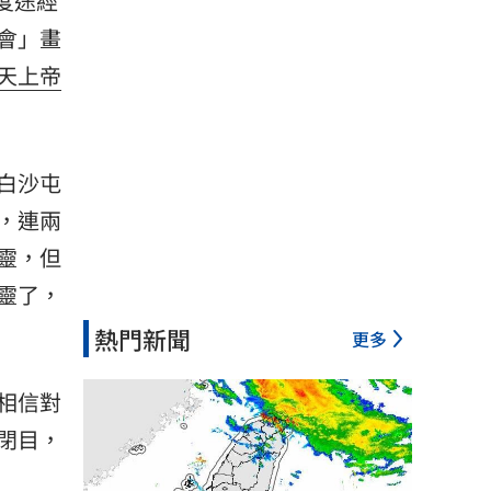
度途經
會」畫
天上帝
白沙屯
，連兩
靈，但
靈了，
熱門新聞
更多
相信對
閉目，