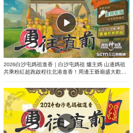
2026白沙屯媽祖進香｜白沙屯媽祖 爐主媽 山邊媽祖
共乘粉紅超跑啟程往北港進香！周邊王爺廟盛大歡
送！