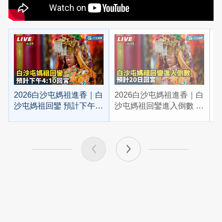
2026白沙屯媽祖進香｜白
2026白沙屯媽祖進香｜白
2
沙屯媽祖回鑾 預計下午
沙屯媽祖回鑾進入倒數 預
4:10回宮
計20日回宮