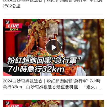
行82公里
2024白沙屯媽祖進香｜粉紅超跑回鑾"急行軍" 7小時
急行32km｜白沙屯媽祖進香最重要科儀！「進火」儀
式後起駕回鑾