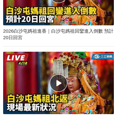
2026白沙屯媽祖進香｜白沙屯媽祖回鑾進入倒數 預計
20日回宮