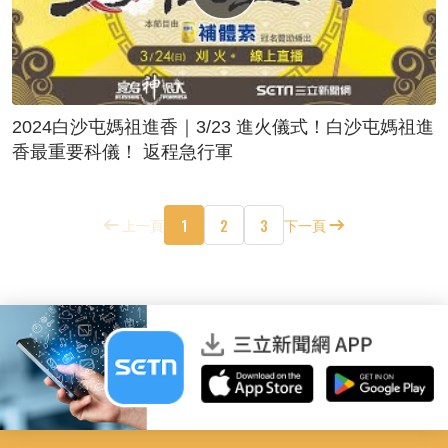
2024白沙屯媽祖進香｜3/23 進火儀式！白沙屯媽祖進
香最重要科儀！ 返程急行軍
1
2
3
上一頁
下一頁