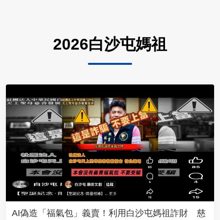
2026白沙屯媽祖
AI偽造「福氣包」義賣！利用白沙屯媽祖詐財 慈