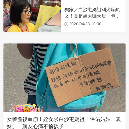
獨家／白沙屯媽祖刈火唸疏
文！竟是超大咖天后 包尿
布忍尿5小時不喊累
2026/04/23 16:36
女警產後血崩！姪女求白沙屯媽祖「保佑姑姑、表
妹」 網友心痛不捨孩子