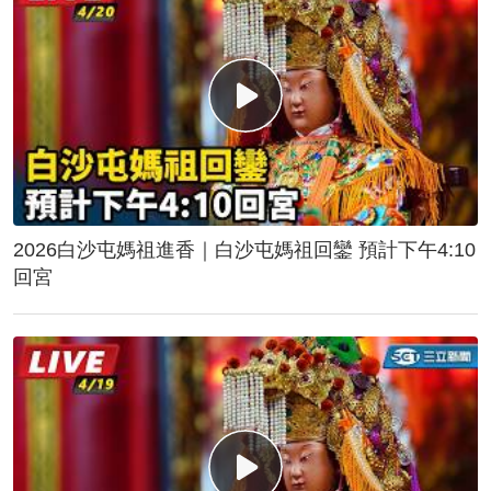
2026白沙屯媽祖進香｜白沙屯媽祖回鑾 預計下午4:10
回宮