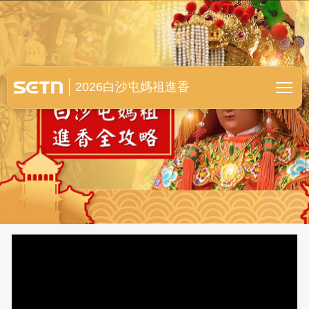
白沙屯媽祖進香全紀錄
2026白沙屯媽祖進香