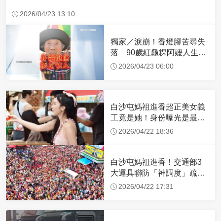
2026/04/23 13:10
獨家／淚崩！香燈腳苦尋失
落 90歲紅龜粿阿嬤人生謝
幕
2026/04/23 06:00
白沙屯媽祖進香超正美女義
工竟是她！身份曝光是最美
禮生 一輩子不結婚
2026/04/22 18:36
白沙屯媽祖進香！交通部3
大運具聯防「神調度」疏運
32.1萬創新高
2026/04/22 17:31