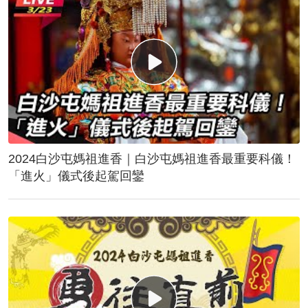
2024白沙屯媽祖進香｜白沙屯媽祖進香最重要科儀！
「進火」儀式後起駕回鑾