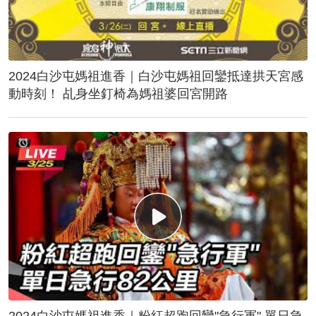
2024白沙屯媽祖進香｜白沙屯媽祖回鑾抵達拱天宮感
動時刻！ 乩身坐釘椅為媽祖婆回宮開路
2024白沙屯媽祖進香｜粉紅超跑回鑾"急行軍" 單日急