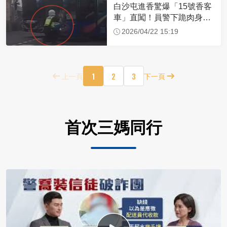
白沙屯進香驚爆「15號香客
車」直闖！員警下跪肉身擋
車：讓行人先過
2026/04/22 15:19
1
2
3
上一頁
下一頁
首次三媽同行