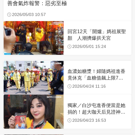
善會氣炸報警：惡劣至極
2026/05/03 10:57
回宮12天「開爐」媽祖展聖
顏 人潮擠爆拱天宮
2026/05/01 15:24
血濃如糖漿！婦隨媽祖進香
竟休克「血糖值飆上限7
倍」 醫曝原因
2026/04/24 11:16
獨家／白沙屯進香便當是她
捐的！超大咖天后見證神
蹟 一靠近媽祖就爆哭
2026/04/23 16:53