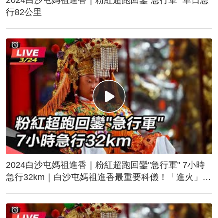
行82公里
2024白沙屯媽祖進香｜粉紅超跑回鑾"急行軍" 7小時
急行32km｜白沙屯媽祖進香最重要科儀！「進火」儀
式後起駕回鑾