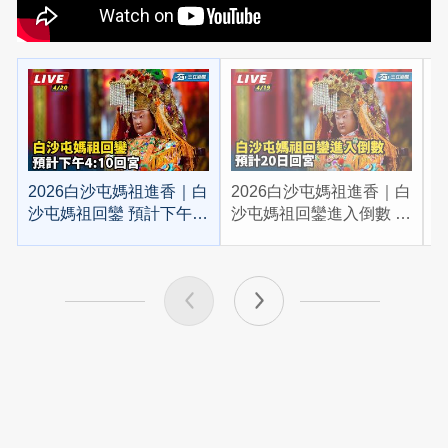
2026白沙屯媽祖進香｜白
2026白沙屯媽祖進香｜白
2
沙屯媽祖回鑾 預計下午
沙屯媽祖回鑾進入倒數 預
4:10回宮
計20日回宮