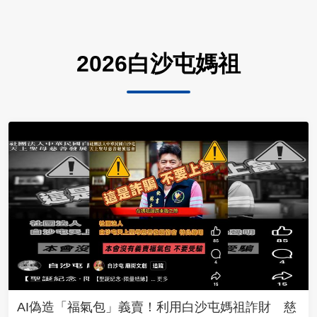
2026白沙屯媽祖
AI偽造「福氣包」義賣！利用白沙屯媽祖詐財 慈