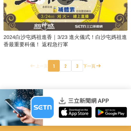
2024白沙屯媽祖進香｜3/23 進火儀式！白沙屯媽祖進
香最重要科儀！ 返程急行軍
1
2
3
上一頁
下一頁