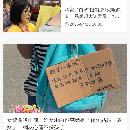
獨家／白沙屯媽祖刈火唸疏
文！竟是超大咖天后 包尿
布忍尿5小時不喊累
2026/04/23 16:36
女警產後血崩！姪女求白沙屯媽祖「保佑姑姑、表
妹」 網友心痛不捨孩子