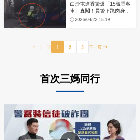
白沙屯進香驚爆「15號香客
車」直闖！員警下跪肉身擋
車：讓行人先過
2026/04/22 15:19
1
2
3
上一頁
下一頁
首次三媽同行