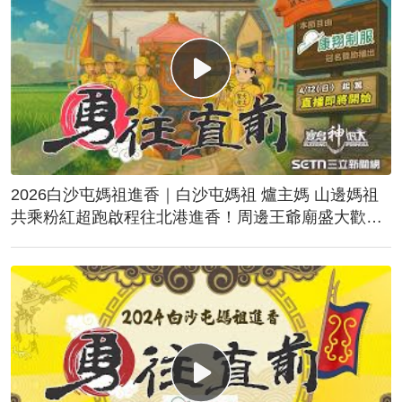
2026白沙屯媽祖進香｜白沙屯媽祖 爐主媽 山邊媽祖
共乘粉紅超跑啟程往北港進香！周邊王爺廟盛大歡
送！