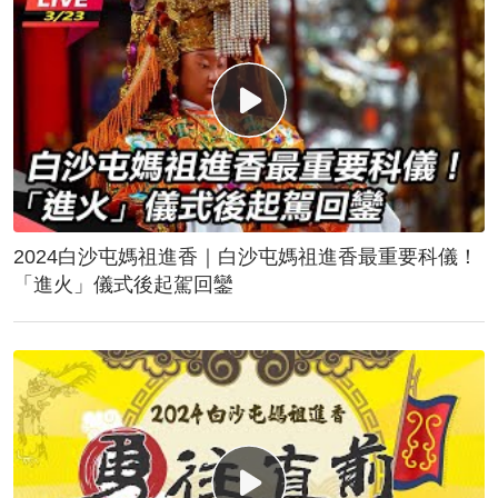
2024白沙屯媽祖進香｜白沙屯媽祖進香最重要科儀！
「進火」儀式後起駕回鑾