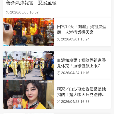
善會氣炸報警：惡劣至極
2026/05/03 10:57
回宮12天「開爐」媽祖展聖
顏 人潮擠爆拱天宮
2026/05/01 15:24
血濃如糖漿！婦隨媽祖進香
竟休克「血糖值飆上限7
倍」 醫曝原因
2026/04/24 11:16
獨家／白沙屯進香便當是她
捐的！超大咖天后見證神
蹟 一靠近媽祖就爆哭
2026/04/23 16:53