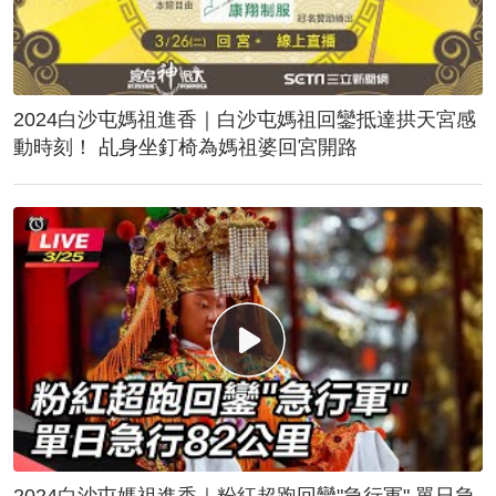
2024白沙屯媽祖進香｜白沙屯媽祖回鑾抵達拱天宮感
動時刻！ 乩身坐釘椅為媽祖婆回宮開路
2024白沙屯媽祖進香｜粉紅超跑回鑾"急行軍" 單日急