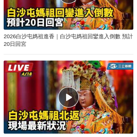
2026白沙屯媽祖進香｜白沙屯媽祖回鑾進入倒數 預計
20日回宮