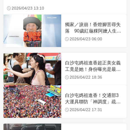
2026/04/23 13:10
獨家／淚崩！香燈腳苦尋失
落 90歲紅龜粿阿嬤人生謝
幕
2026/04/23 06:00
白沙屯媽祖進香超正美女義
工竟是她！身份曝光是最美
禮生 一輩子不結婚
2026/04/22 18:36
白沙屯媽祖進香！交通部3
大運具聯防「神調度」疏運
32.1萬創新高
2026/04/22 17:31