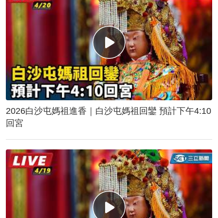
2026白沙屯媽祖進香｜白沙屯媽祖回鑾 預計下午4:10
回宮