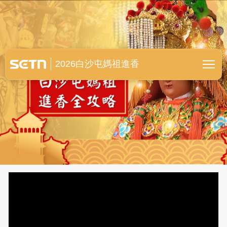
白沙屯媽祖進香全紀錄
2026白沙屯媽祖進香