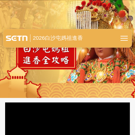
白沙屯媽祖進香全紀錄
2026白沙屯媽祖進香