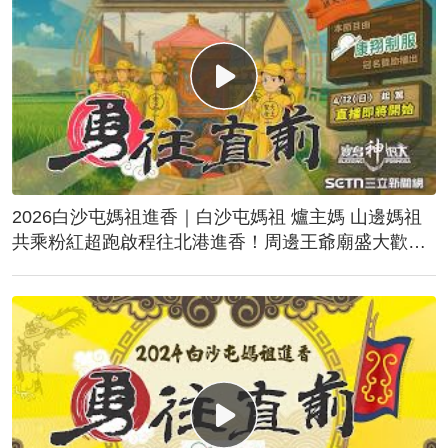
2026白沙屯媽祖進香｜白沙屯媽祖 爐主媽 山邊媽祖
共乘粉紅超跑啟程往北港進香！周邊王爺廟盛大歡
送！