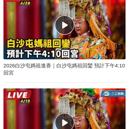
2026白沙屯媽祖進香｜白沙屯媽祖回鑾 預計下午4:10
回宮