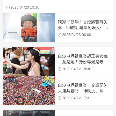
2026/04/23 13:10
獨家／淚崩！香燈腳苦尋失
落 90歲紅龜粿阿嬤人生謝
幕
2026/04/23 06:00
白沙屯媽祖進香超正美女義
工竟是她！身份曝光是最美
禮生 一輩子不結婚
2026/04/22 18:36
白沙屯媽祖進香！交通部3
大運具聯防「神調度」疏運
32.1萬創新高
2026/04/22 17:31