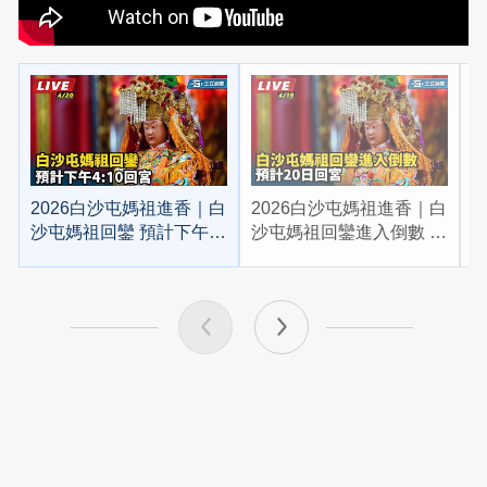
2026白沙屯媽祖進香｜白
2026白沙屯媽祖進香｜白
2
沙屯媽祖回鑾 預計下午
沙屯媽祖回鑾進入倒數 預
4:10回宮
計20日回宮