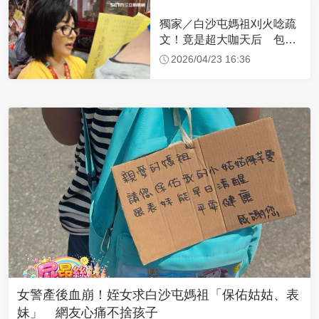
獨家／白沙屯媽祖刈火唸疏
文！竟是超大咖天后 包尿
布忍尿5小時不喊累
2026/04/23 16:36
女警產後血崩！姪女求白沙屯媽祖「保佑姑姑、表
妹」 網友心痛不捨孩子