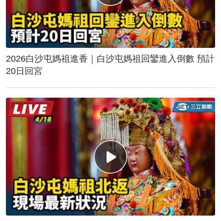
2026白沙屯媽祖進香｜白沙屯媽祖回鑾進入倒數 預計
20日回宮