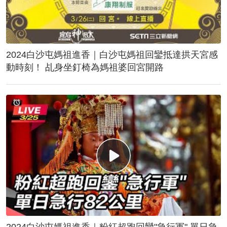
2024白沙屯媽祖進香｜白沙屯媽祖回鑾抵達拱天宮感
動時刻！ 乩身坐釘椅為媽祖婆回宮開路
2024白沙屯媽祖進香｜粉紅超跑回鑾"急行軍" 單日急