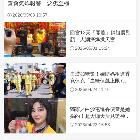
善會氣炸報警：惡劣至極
2026/05/03 10:57
回宮12天「開爐」媽祖展聖
顏 人潮擠爆拱天宮
2026/05/01 15:24
血濃如糖漿！婦隨媽祖進香
竟休克「血糖值飆上限7
倍」 醫曝原因
2026/04/24 11:16
獨家／白沙屯進香便當是她
捐的！超大咖天后見證神
蹟 一靠近媽祖就爆哭
2026/04/23 16:53