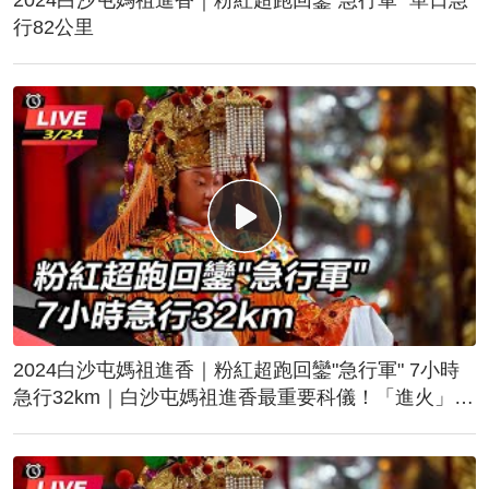
行82公里
2024白沙屯媽祖進香｜粉紅超跑回鑾"急行軍" 7小時
急行32km｜白沙屯媽祖進香最重要科儀！「進火」儀
式後起駕回鑾