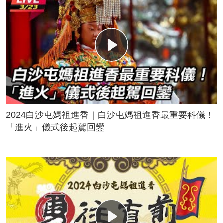
2024白沙屯媽祖進香｜白沙屯媽祖進香最重要科儀！
「進火」儀式後起駕回鑾