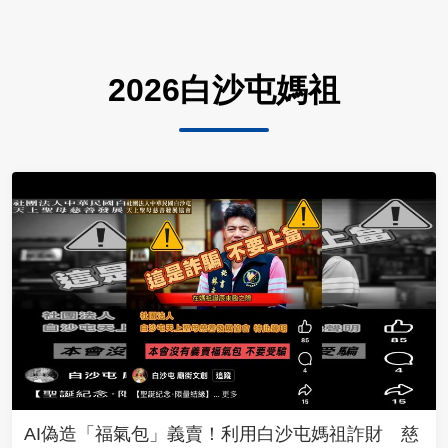
2026白沙屯媽祖
AI偽造「福氣包」義賣！利用白沙屯媽祖詐財 慈