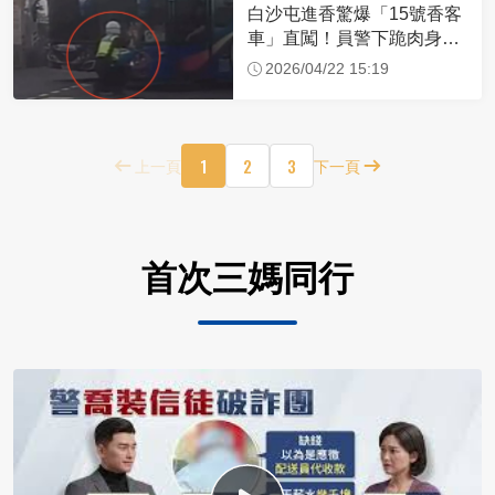
白沙屯進香驚爆「15號香客
車」直闖！員警下跪肉身擋
車：讓行人先過
2026/04/22 15:19
1
2
3
上一頁
下一頁
首次三媽同行