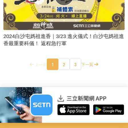
2024白沙屯媽祖進香｜3/23 進火儀式！白沙屯媽祖進
香最重要科儀！ 返程急行軍
1
2
3
上一頁
下一頁