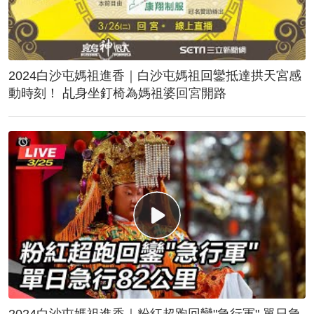
2024白沙屯媽祖進香｜白沙屯媽祖回鑾抵達拱天宮感
動時刻！ 乩身坐釘椅為媽祖婆回宮開路
2024白沙屯媽祖進香｜粉紅超跑回鑾"急行軍" 單日急