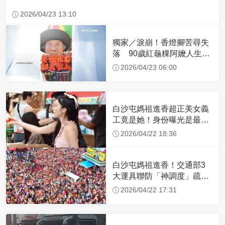
2026/04/23 13:10
獨家／淚崩！香燈腳苦尋失
落 90歲紅龜粿阿嬤人生謝
幕
2026/04/23 06:00
白沙屯媽祖進香超正美女義
工竟是她！身份曝光是最美
禮生 一輩子不結婚
2026/04/22 18:36
白沙屯媽祖進香！交通部3
大運具聯防「神調度」疏運
32.1萬創新高
2026/04/22 17:31