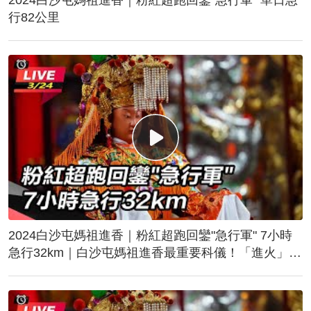
行82公里
2024白沙屯媽祖進香｜粉紅超跑回鑾"急行軍" 7小時
急行32km｜白沙屯媽祖進香最重要科儀！「進火」儀
式後起駕回鑾