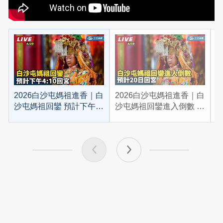
2026白沙屯媽祖進香｜白
2026白沙屯媽祖進香｜白
2
沙屯媽祖回鑾 預計下午
沙屯媽祖回鑾進入倒數 預
4:10回宮
計20日回宮