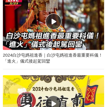
2024白沙屯媽祖進香｜白沙屯媽祖進香最重要科儀！
「進火」儀式後起駕回鑾