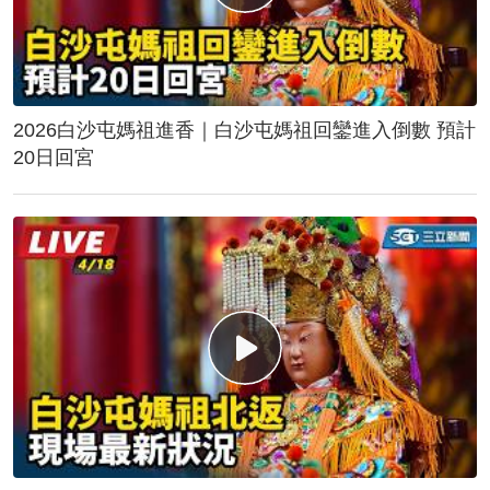
2026白沙屯媽祖進香｜白沙屯媽祖回鑾進入倒數 預計
20日回宮