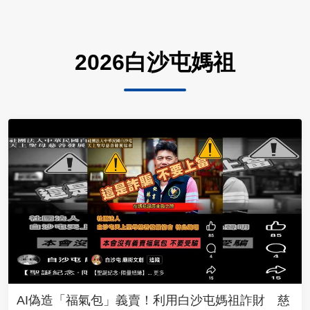
2026白沙屯媽祖
AI偽造「福氣包」義賣！利用白沙屯媽祖詐財 慈