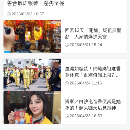
善會氣炸報警：惡劣至極
2026/05/03 10:57
回宮12天「開爐」媽祖展聖
顏 人潮擠爆拱天宮
2026/05/01 15:24
血濃如糖漿！婦隨媽祖進香
竟休克「血糖值飆上限7
倍」 醫曝原因
2026/04/24 11:16
獨家／白沙屯進香便當是她
捐的！超大咖天后見證神
蹟 一靠近媽祖就爆哭
2026/04/23 16:53