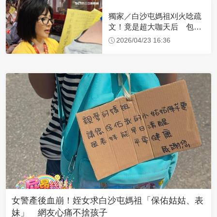
獨家／白沙屯媽祖刈火唸疏
文！竟是超大咖天后 包尿
布忍尿5小時不喊累
2026/04/23 16:36
女警產後血崩！姪女求白沙屯媽祖「保佑姑姑、表
妹」 網友心痛不捨孩子