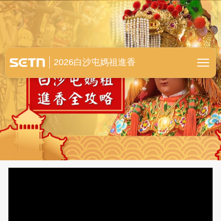
白沙屯媽祖進香全紀錄
2026白沙屯媽祖進香