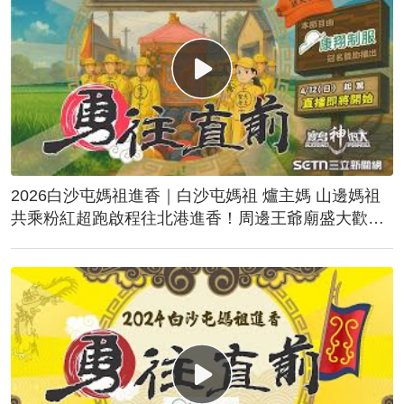
2026白沙屯媽祖進香｜白沙屯媽祖 爐主媽 山邊媽祖
共乘粉紅超跑啟程往北港進香！周邊王爺廟盛大歡
送！