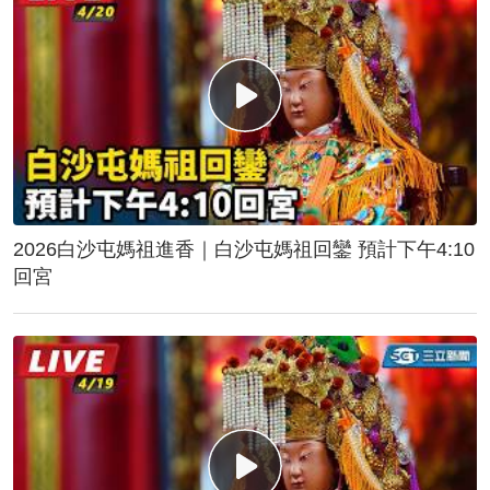
2026白沙屯媽祖進香｜白沙屯媽祖回鑾 預計下午4:10
回宮