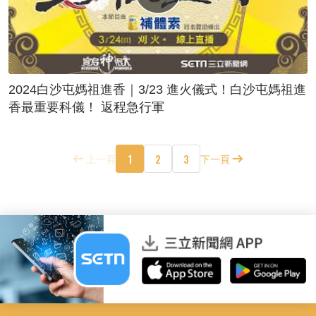
2024白沙屯媽祖進香｜3/23 進火儀式！白沙屯媽祖進
香最重要科儀！ 返程急行軍
1
2
3
上一頁
下一頁