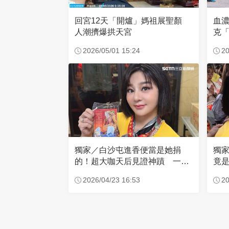
回宮12天「開爐」媽祖展聖顏
血
人潮擠爆拱天宮
克「
因
2026/05/01 15:24
20
獨家／白沙屯進香便當是她捐
獨
的！超大咖天后見證神蹟 一靠
竟是
近媽祖就爆哭
小
2026/04/23 16:53
20