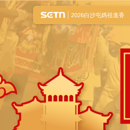
白沙屯媽祖進香全紀錄
2026白沙屯媽祖進香