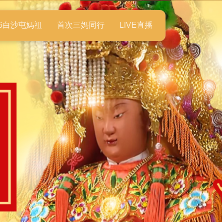
26白沙屯媽祖
首次三媽同行
LIVE直播