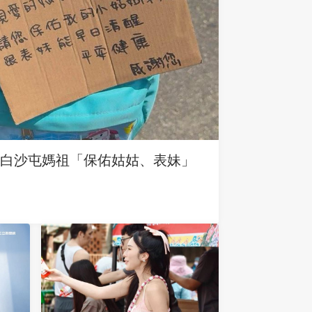
求白沙屯媽祖「保佑姑姑、表妹」