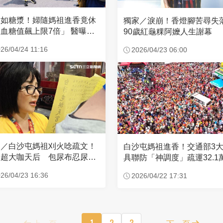
濃如糖漿！婦隨媽祖進香竟休
獨家／淚崩！香燈腳苦尋
血糖值飆上限7倍」 醫曝原
90歲紅龜粿阿嬤人生謝幕
26/04/24 11:16
2026/04/23 06:00
家／白沙屯媽祖刈火唸疏文！
白沙屯媽祖進香！交通部3
超大咖天后 包尿布忍尿5
具聯防「神調度」疏運32.1
時不喊累
新高
26/04/23 16:36
2026/04/22 17:31
上一頁
1
2
3
下一頁