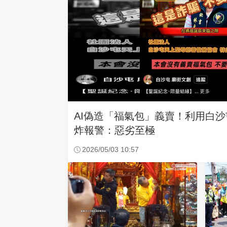
AI偽造「福氣包」義賣！利用白
炸報警：惡劣至極
2026/05/03 10:57