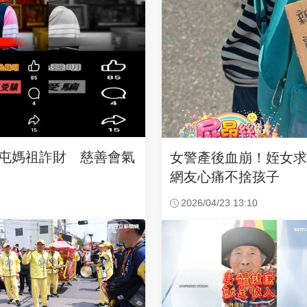
沙屯媽祖詐財 慈善會氣
女警產後血崩！姪女
網友心痛不捨孩子
2026/04/23 13:10