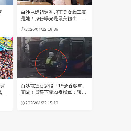
失落
白沙屯媽祖進香超正美女義工竟
是她！身份曝光是最美禮生 一
輩子不結婚
2026/04/22 18:36
白沙屯進香驚爆「15號香客車」
大運
直闖！員警下跪肉身擋車：讓行
萬創
人先過
2026/04/22 15:19