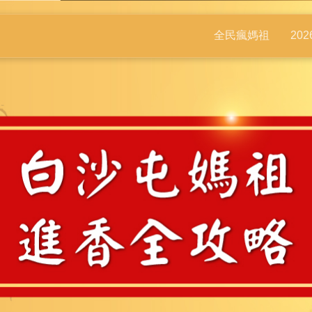
全民瘋媽祖
20