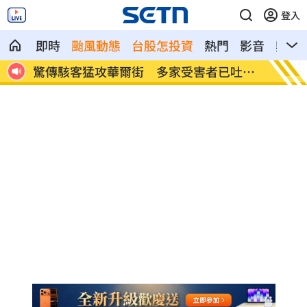
登入
即時
颱風動態
台股怎投資
熱門
影音
熱搜
吐贖
公推孫散步遭撞亡 女慟:沒有爸爸的父親節
台南大