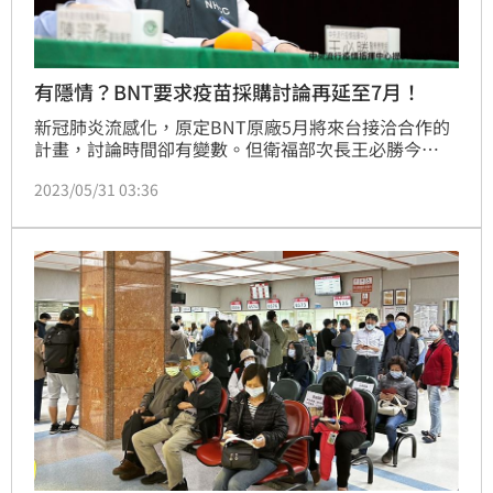
有隱情？BNT要求疫苗採購討論再延至7月！
新冠肺炎流感化，原定BNT原廠5月將來台接洽合作的
計畫，討論時間卻有變數。但衛福部次長王必勝今
（31）日證實，原定於5月討論有關新冠疫苗的採購，
2023/05/31 03:36
但最近BNT公司主動聯繫我方，盼再延後至7月再做討
論。國內與莫德納疫苗仍訂有1500萬劑的採購合約，
到年底至少有一種品牌的新冠疫苗可穩定供應。（記者
黃仲丘）