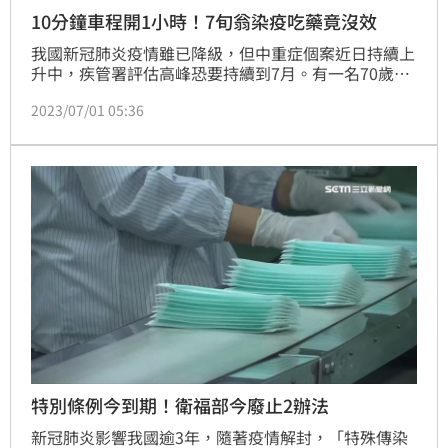
10分鐘車程開1小時！7旬翁染疫吃藥竟沒效
我國新冠肺炎疫情雖已降級，但中重症個案近日持續上
升中，疾管署評估高峰恐要持續到7月。有一名70歲染
疫長者，染疫後雖立即服用抗病毒藥物，但卻出現「快
2023/07/01 05:36
樂缺氧」，到醫院時已是重症肺炎，所幸醫師立即處置
救回一命。（記者：簡浩正）
特別條例今到期！衛福部今廢止2辦法
新冠肺炎影響我國逾3年，隨著疫情解封，「特殊傳染