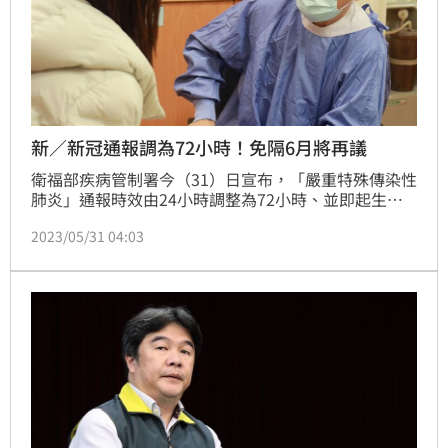
新／新冠通報調為72小時！免隔6月將再議
衛福部疾病管制署今（31）日宣布，「嚴重特殊傳染性
肺炎」通報時效由24小時調整為72小時、並即起生
效。羅一鈞副署長羅一鈞表示，此舉也考量可減輕院所
2023/05/31 04:03
與醫療人員的行政負擔。（記者：簡浩正）