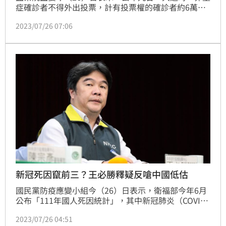
症確診者不得外出投票，計有投票權的確診者約6萬
人，但中選會、衛福部決策方式未符合最小侵害手段及
2023/07/26 07:06
比例原則，監院促儘速研擬配套措施。對此，疾管署發
出三點回應表達尊重並感謝。（記者：簡浩正）
新冠死因竄前三？王必勝釋疑反嗆中國低估
國民黨防疫應變小組今（26）日表示，衛福部今年6月
公布「111年國人死因統計」，其中新冠肺炎（COVID-
19）由民國110年第19名升至第3名，呼籲政府應比照
2023/07/26 04:51
其他先進國家放寬標準。對此，衛福部次長王必勝表