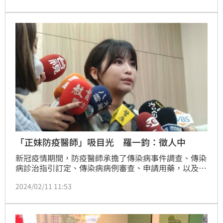
薛瑞元表示，今日雙法都已提出新版本，希望能順利審
完，「衛福部一定會捍衛自己版本」；另，醫院口罩令
鬆綁部分，薛瑞元說仍由專家討論後做決定，但的確往
這方面走。（記者：簡浩正）
「正妹防疫醫師」吸目光 羅一鈞：徵人中
新冠疫情期間，防疫醫師承擔了傳染病事件調查、傳染
病診治指引訂定、傳染病病例審查、申請用藥，以及政
策宣導研究交流等五大任務。疾管署署長莊人祥日前也
2024/02/11 11:53
於臉書上公開徵求3名防疫醫師，盼更多有志之士前來
投履歷。疾管署副署長羅一鈞表示，受到新冠疫情等緊
急特殊傳染病事件影響，防疫結束後，許多防疫醫師選
擇回到臨床，目前疾管署防疫醫師缺額繁多，也歡迎各