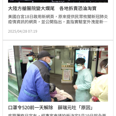
大陸方艙醫院變大爛尾 各地拆賣恐淪淘寶
美國白宮18日啟用新網頁，原來提供民眾攸關新冠肺炎
疫情資訊的網頁，並公開指出，直指實驗室外洩是新冠
肺炎真正源頭，相關訊息也被顯示在頁面上。當時中國
2025/04/28 07:19
因疫情人民生活慘烈，醫療資源不夠，中國政府在各地
耗費鉅資興建方艙醫院。如今疫情已過，據了解，中國
許多地方政府也將方艙醫院賤價出售，以彌補政府經
費。
口罩令520前一天解除 薛瑞元吐「原因」
疾管署昨日宣布，經專家會議拍板決定5月19日起全面