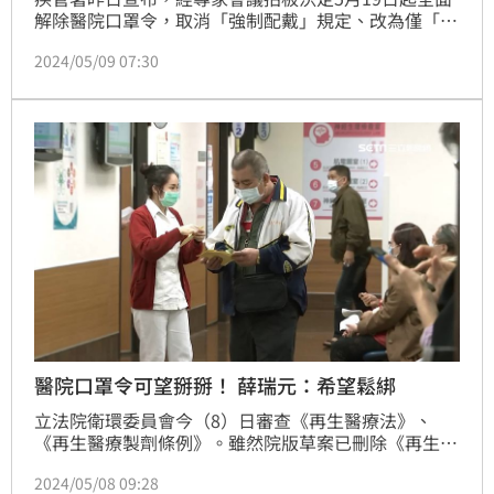
解除醫院口罩令，取消「強制配戴」規定、改為僅「建
議配戴」。由於開放時間點就選在520前一天，引發外
2024/05/09 07:30
界聯想。衛福部長薛瑞元今（9）日強調，解除強制口
罩令是諮詢會專家的決定，但他也笑說，在新總統上任
之前把新冠（COVID-19）肺炎防治的相關管制措施做
一個結束，應該也是個不錯的選擇。（記者：簡浩正）
醫院口罩令可望掰掰！ 薛瑞元：希望鬆綁
立法院衛環委員會今（8）日審查《再生醫療法》、
《再生醫療製劑條例》。雖然院版草案已刪除《再生醫
療法》高度爭議條文，但醫改會仍擔憂重演去年遭施壓
2024/05/08 09:28
而保留爭議條文的事件，走上回頭路。對此，衛福部長