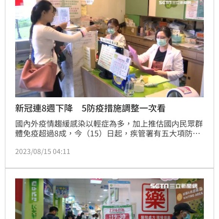
科別醫師加入。(記者黃仲丘)
新冠連8週下降 5防疫措施調整一次看
國內外疫情趨緩感染以輕症為多，加上推估國内民眾群
體免疫超過8成，今（15）日起，疾管署有五大項防疫
措施即起鬆綁或取消，包括即起前往藥局、物理治療所
2023/08/15 04:11
等醫事機構及捐血中心、病理機構等其他醫療機構，不
再強制戴口罩，改為「建議」性質；而新冠篩檢陽性輕
症、無症狀者的自主健康管理也由10天縮短為5天，同
時取消自主健康管理期間的支持性給假措施。（記者：
簡浩正）