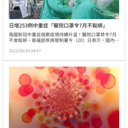
日增253例中重症「醫院口罩令7月不鬆綁」
我國新冠中重症個案疫情持續升溫！醫院口罩禁令7月
不會鬆綁。衛福部疾病管制署今（20）日表示，國內自
3月20日輕症免隔離、免通報新制實施後，近7日新冠
2023/06/20 04:07
（COVID-19）第四波本土疫情每日平均新增253例中重
症（併發症）個案，與前7日之每日平均新增245例上
升3%，疫情仍上升中；疾管署也表示，現有針對醫院
的口罩禁令，7月份不會鬆綁。（記者：簡浩正）