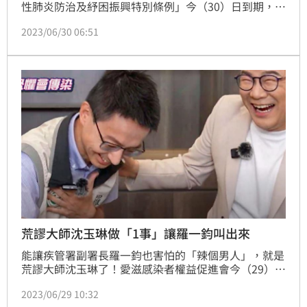
性肺炎防治及紓困振興特別條例」今（30）日到期，衛
福部今公告廢止新冠肺炎防疫物資兩項行政法規。對
2023/06/30 06:51
此，疾管署發言人羅一鈞表示，在疫情期間照顧確診病
患的津貼、醫療院所獎勵等仍會持續發放，並不會因條
例到期停止。（記者：簡浩正）
荒謬大師沈玉琳做「1事」讓羅一鈞叫出來
能讓疾管署副署長羅一鈞也害怕的「辣個男人」，就是
荒謬大師沈玉琳了！愛滋感染者權益促進會今（29）日
發起7月2號為台灣「U=U Day」記者會，邀請疾管署
2023/06/29 10:32
副署長羅一鈞與愛滋相關民團出席。羅一鈞表示，希望