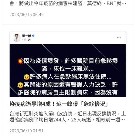
會，將做出今年疫苗的病毒株建議，莫德納、BNT就會
同步改研發以XBB為主的新一代疫苗，若一切順利，台
2023/06/15 06:49
灣最快在9月初引進、約一週時間審查EUA、9月中旬開
始接種。我國目前和莫德納還有約1400萬劑疫苗額
度，今年預計會進貨600萬至700萬劑。（記者：簡浩
正）
染疫病逝暴增4成！蘇一峰曝「急診慘況」
台灣新冠肺炎進入第四波疫情，近日出現反撲情況，上
週確診病例平均日增244人、28人病逝，相較前一週暴
增40％。對此，北市聯醫陽明院區胸腔內科主治醫師蘇
2023/06/10 01:51
一峰曝光急診現況，忍不住痛批「再繼續砍健保啊！」