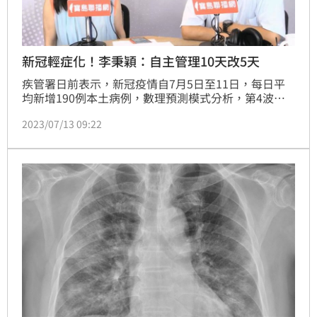
新冠輕症化！李秉穎：自主管理10天改5天
疾管署日前表示，新冠疫情自7月5日至11日，每日平
均新增190例本土病例，數理預測模式分析，第4波疫
情已脫離高原期，預估未來2至3個月疫情將持續下降。
2023/07/13 09:22
台大感染科醫師李秉穎透露，隨著疫情趨緩，病毒輕症
化，疾管署也即將把快篩陽自主健康管理的10日建議，
縮短為5日。另外，鼓勵企業准許員工自主健康管理期
間請假，不得扣薪的建議，之後也即將取消。(記者黃
仲丘)