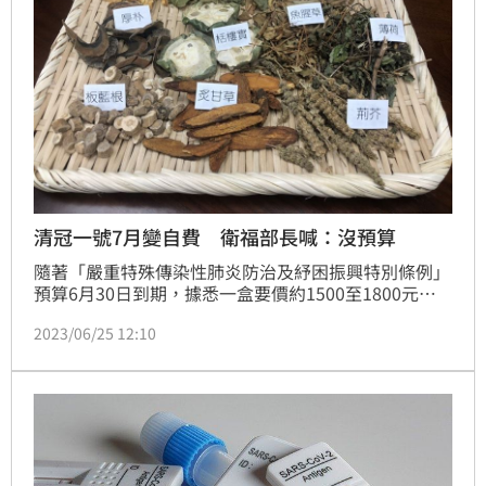
清冠一號7月變自費 衛福部長喊：沒預算
隨著「嚴重特殊傳染性肺炎防治及紓困振興特別條例」
預算6月30日到期，據悉一盒要價約1500至1800元的
清冠一號7月1日起公費不再補助；相較於近日政府大手
2023/06/25 12:10
筆補助大學及高中學費花上百億，前衛生署長楊志良認
為，「政府不差這一點錢」。對此，衛福部今（23）日
證實清冠一號公費補助方案只到6月底，7月1日起有需
求將回給自費；目前有2家藥廠有意願申請正式藥證，
待提計畫後將補助進行三期臨床試驗。（記者：簡浩
正）