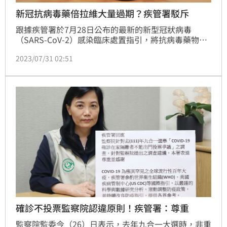
新冠抗病毒藥倍拉維大量過期？疾管署駁斥
跟據疾管署於7月28日公布的最新的新型冠狀病毒
（SARS-CoV-2）感染臨床處置指引，將抗病毒藥物
「莫納皮拉韋」為有條件使用。有醫界人士質疑可能與
2023/07/31 02:51
另一款「倍拉維」將大量過期有關。但疾管署強調，調
整莫納皮拉韋使用條件，是依據國際實證資料及專家意
見，且非限縮而是要提醒醫師更謹慎，更何況倍拉維尚
有38萬人份，8月到期僅744人份，因此相關質疑並非
事實，請民眾及醫師勿信。（記者黃仲丘）
確診不投票監察院認違原則！疾管署：尊重
監察院監委今（26）日表示，去年九合一大選時，非重