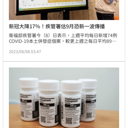
新冠大降17％！疾管署估9月恐新一波傳播
衛福部疾管署今（8）日表示，上週平均每日新增74例
COVID-19本土併發症個案，較更上週之每日平均89例
下降17%；但疾管署發言人曾淑慧表示，我國新冠疫情
2023/08/08 03:47
降17% ，雖疫情持續降溫但評估風險持續，尤以8月
底、9月初受到開學等人潮南來北往移動影響，疫情可
能會上升；至於是否造成新的一波疫情傳播，則仍要再
觀察。（記者：簡浩正）