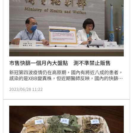
市售快篩一個月內大盤點 測不準禁止販售
新冠第四波疫情仍在高原期，國內有將近八成的患者，
感染的是XBB變異株，但近期醫師反映，國內的快篩試
劑近期出現「測不準」的「偽陰性」現象，準確率僅剩
2023/06/28 11:22
約7成。對此，食藥署今(28)日表示，食藥署將針對市
售40幾款家用快篩，要求業者於一個月內繳交針對XBB
準確度評估報告，若低於標準值，將禁止販售、使用。
(記者黃仲丘)