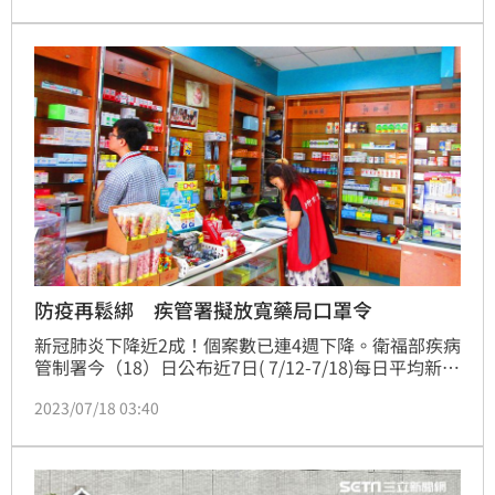
示，較晚與病毒共存的國家，去年新冠在十大死因的排
名都大幅上升，且先進國家持續性的篩檢和統計新冠相
關數據。另外，中國通報的新冠肺炎死亡數，「我個人
是覺得嚴重低估」（生活中心）
防疫再鬆綁 疾管署擬放寬藥局口罩令
新冠肺炎下降近2成！個案數已連4週下降。衛福部疾病
管制署今（18）日公布近7日( 7/12-7/18)每日平均新增
153例COVID-19本土確定病例(併發症)，較前7日( 7/5-
2023/07/18 03:40
7/11)之每日平均新增190例下降19.5%；上週( 7/9-
7/15)平均每日新增36例死亡，較前一週(7/2-7/8)之每
日死亡平均數33例略升9%；新增死亡個案中94%為60
歲以上。（記者：簡浩正）