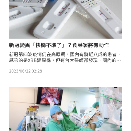
新冠變異「快篩不準了」？食藥署將有動作
新冠第四波疫情仍在高原期，國內有將近八成的患者，
感染的是XBB變異株，但有台大醫師卻發現，國內的快
篩試劑近期出現「測不準」的「偽陰性」現象，準確率
2023/06/22 02:28
僅剩約7成。對此，食藥署今(22)日表示，檢視國際資
料，目前尚未接獲有關XBB變異株影響檢測試劑性能的
通報，但食藥署正建立檢驗系統，後續將進行各家庫存
產品對XBB的檢驗性能，要求業者於一個月內繳交評估
報告，確保民眾使用快篩準確度。(記者黃仲丘)