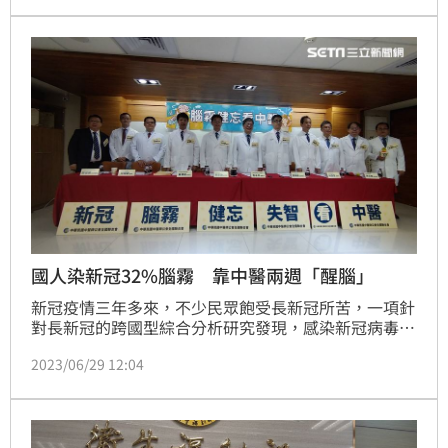
藉由正確衛教資訊傳遞，讓大眾不再害怕愛滋疾病。但
有趣的是，羅一鈞受沈玉琳之邀玩恐怖箱，雖裡頭只是
濕濕黏黏的「章魚」，但羅卻被在一旁的沈大叫而嚇了
一跳。（記者：簡浩正）
國人染新冠32%腦霧 靠中醫兩週「醒腦」
新冠疫情三年多來，不少民眾飽受長新冠所苦，一項針
對長新冠的跨國型綜合分析研究發現，感染新冠病毒後
的3~12個月內，有37%出現疲勞、32%出現腦霧、
2023/06/29 12:04
27%出現記憶問題等與大腦相關的神經症狀。另有31%
出現睡眠障礙、23%焦慮、12%憂鬱等精神症狀；中醫
師公會全聯會今(29)表示，中藥可提供抗病毒、免疫調
節、與修補神經，能快速在2~3週內，讓患者「醒
腦」。(記者黃仲丘)