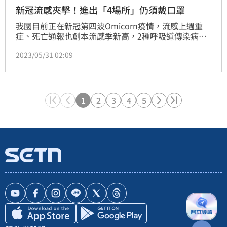
新冠流感夾擊！進出「4場所」仍須戴口罩
我國目前正在新冠第四波Omicorn疫情，流感上週重
症、死亡通報也創本流感季新高，2種呼吸道傳染病同
時在社區中流行，疾管署副署長羅一鈞預估6月至端午
2023/05/31 02:09
前疫情都處於上升階段。疾管署也確定延續口罩政策，
今（31）日起「醫療機構、醫事機構、一般護理之家及
老人福利機構」等4大場域持續列為應戴口罩場所；不
過「長照等機構」與「救護車」2類場所則放寬，改為
建議佩戴口罩。（記者：簡浩正）
1
2
3
4
5