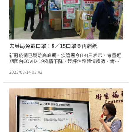
去藥局免戴口罩！8／15口罩令再鬆綁
新冠疫情已脫離高峰期，疾管署今(14)日表示，考量近
期國內COVID-19疫情下降，經評估整體情趨勢、病毒
變異株情形、機構開檢陽性率及整體防疫量能，自今
2023/08/14 03:42
(112)年8月15日起，除了醫院、診所、一般護理之家；
老人福利機構等兩大類場所得繼續強制戴口罩，其餘包
括藥局、檢驗所、物理治療、職能治療所等場域全部免
戴口罩。(記者黃仲丘)