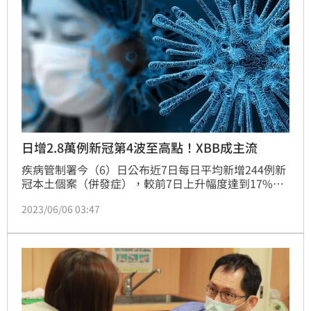
者：簡浩正）
日增2.8萬例新冠第4波至高點！XBB成主流
疾病管制署今（6）日公布近7日每日平均新增244例新
冠本土個案（併發症），較前7日上升幅度達到17%，
為國內實施輕症免隔離、免通報新制之後的新高；另，
2023/06/06 03:47
近四週監測總計，本土檢出病毒株XBB佔65%，已為主
流株。羅一鈞表示，目前每日輕症的染疫人數約落在
2.3萬至2.8萬人次，研判新冠輕症疫情已到「最高
點」，未來2週仍需觀察走向，才知疫情有沒有反轉跡
象。（記者：簡浩正）