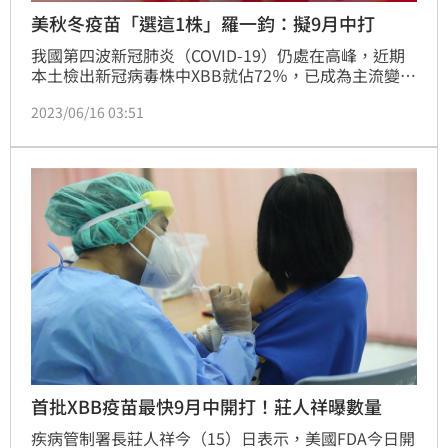
美秋冬疫苗「選這1株」羅一鈞：擬9月中打
我國第四波新冠肺炎（COVID-19）仍處在高峰，近期
本土檢出新冠病毒株中XBB就佔72％，已成為主流變異
株。對此，疾管署副署長羅一鈞今（16）日表示，美國
2023/06/16 03:51
食品藥物管理局（FDA）已經正式拍板、建議選用XBB
變異株作為疫苗株，且最可能以「XBB.1.5」為新的單
價疫苗株接種，疾管署將持續跟莫德納公司保持聯繫。
若疫苗上市順利，國內最快9月中打得到。（記者：簡
浩正）
首批XBB疫苗最快9月中開打！莊人祥曝數量
疾病管制署長莊人祥今（15）日表示，美國FDA今日開