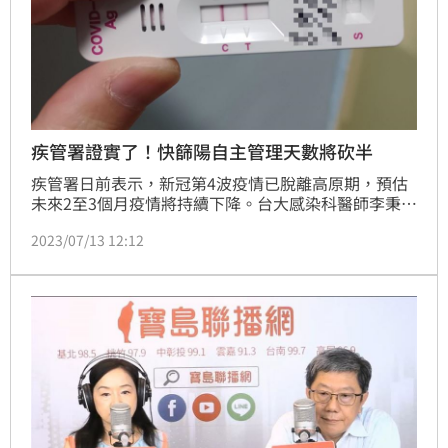
疾管署證實了！快篩陽自主管理天數將砍半
疾管署日前表示，新冠第4波疫情已脫離高原期，預估
未來2至3個月疫情將持續下降。台大感染科醫師李秉穎
今(13)日於周玉蔻廣播節目中透露，隨著疫情輕症化，
2023/07/13 12:12
疾管署最近即將把快篩陽自主健康管理的建議天數，從
10日縮短為5日。對此疾管署證實，由於希望疫情到某
程度後能讓大家回歸正常生活，日前專家會議確實有在
討論，已達一定共識。（記者黃仲丘）