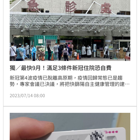
獨／最快9月！滿足3條件新冠住院恐自費
新冠第4波疫情已脫離高原期，疫情回歸常態已是趨
勢，專家會議已決議，將把快篩陽自主健康管理的建議
天數，從10日縮短為5日。目前國內針對新冠中重症住
2023/07/14 08:00
院隔離患者，仍由特別預算支付住院期間的醫療、膳食
費。專家透露，若將來滿足疫情持續趨緩，各醫院忙完
醫院評鑑，加上XBB疫苗問世等三大條件，就有機會讓
新冠全面回歸常態，不再計算併發症個案，就醫費用回
歸健保給付，9月或10月最有機會。(記者:黃仲丘)