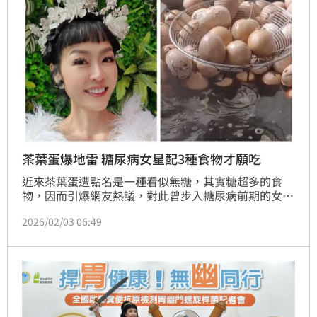
茶葉蛋爆地雷 糖尿病女星配3種食物才願吃
近來茶葉蛋遭點名是一種看似無糖，其實糖超多的食
物，因而引爆網友熱議，對此曾步入糖尿病前期的女星
唐玲發文提及此議題：「我先說結論，我有吃～～～我
2026/02/03 06:49
們要努力的是變健康，別把人生變成每一口都要恐
懼」。