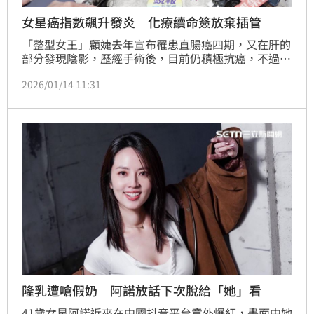
女星癌指數飆升發炎 化療續命簽放棄插管
「整型女王」顧婕去年宣布罹患直腸癌四期，又在肝的
部分發現陰影，歷經手術後，目前仍積極抗癌，不過昨
在曹西平靈堂透露，癌指數目前又升高，她正積極抗
2026/01/14 11:31
癌．
隆乳遭嗆假奶 阿諾放話下次脫給「她」看
41歲女星阿諾近來在中國抖音平台意外爆紅，畫面中她