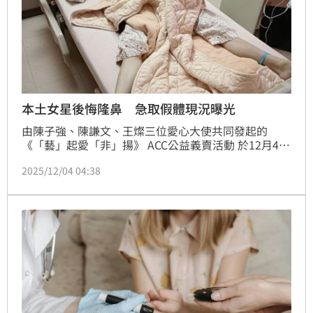
本土女星後悔隆鼻 急取假體現況曝光
由陳子強、陳謙文、王燦三位愛心大使共同發起的
《「藝」起愛「非」揚》 ACC公益義賣活動 於12月4日
舉辦記者會，上演愛心匯聚的美好時刻，參與盛會的嘉
2025/12/04 04:38
賓之一唐玲，透露過往因欠缺自信，去隆鼻怎料整形失
敗。