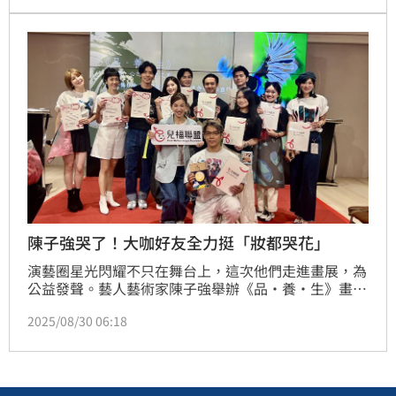
「妳怎麼還活著」，她也展現超高EQ回應。蔡佩伶報
導
陳子強哭了！大咖好友全力挺「妝都哭花」
演藝圈星光閃耀不只在舞台上，這次他們走進畫展，為
公益發聲。藝人藝術家陳子強舉辦《品・養・生》畫
展，邀請演藝好友包括唐玲、孟慶而、巫宗翰等人化身
2025/08/30 06:18
「藝術模特兒」，參與一場別開生面的中秋公益走秀，
結合畫作、茶道與公益，讓藝文與愛心一次到位，陳子
強還忍不住感動落淚。趙浩雲