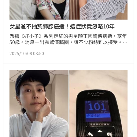
女星爸不抽菸肺腺癌逝！這症狀竟忽略10年
憑藉《好小子》系列走紅的男星顏正國驚傳病逝，享年
50歲。消息一出震驚演藝圈，讓不少粉絲難以接受。女
星唐玲在8日晚間於社群發文悼念，感嘆「健康不是理
2025/10/08 08:50
所當然，而是每天都該被珍惜的恩典」，同時也透露自
己的父親也是因肺腺癌離世，直言肺腺癌是「沉默裡成
形」。