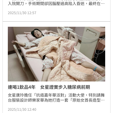
入院開刀，手術期間卻因腦壓過高陷入昏迷，最終在同
年3月底病逝，享年44歲。丈夫辛龍當年舉辦完追思會
2025/11/30 12:57
便消失至今，10日無預警宣布復出，昔日舊愛
連喝1飲品4年 女星證實步入糖尿病前期
女星唐玲擔任「抗癌嘉年華派對」活動大使，特別請舞
台服裝設計師樂家華為她打造一套「原始女酋長造型」
作為活動宣傳的主視覺，前陣子唐玲突然進入糖尿病前
2025/11/30 12:40
期，糖化血色素被驗出達到6，今曝背後可能原因。