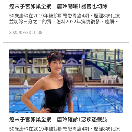
癌末子宮卵巢全摘 唐玲嚇曝1器官也切除
50歲唐玲在2019年被診斷罹患胃癌4期，歷經8次化療
並切除三分之二的胃，怎料2022年病情復發，癌細胞
轉移至子宮與卵巢讓她不得不接受手術，但她積極樂觀
2025/09/28 10:38
抗癌。豈料最近又確診出糖尿病前期，有截肢風險。如
今她發文表示對於血糖指數超標感到困擾，甚至這次回
診才發現自己的膽早在6年前也切除了。蔡維歆
癌末子宮卵巢全摘 唐玲確診1惡疾恐截肢
50歲唐玲在2019年被診斷罹患胃癌4期，歷經8次化療