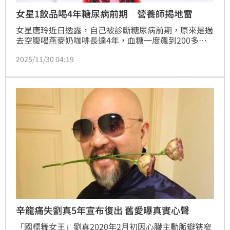
女星1飲品喝4年糖尿病前期 營養師揭地雷
女星唐玲近日透露，自己被診斷糖尿病前期，原來是過
去空腹喝燕麥奶咖啡長達4年，血糖一度飆到200多，
目前靠飲食控制，只敢喝黑咖啡，血糖才恢復正常。營
2025/11/30 04:19
養師李婉萍透露，燕麥奶容易導致血糖飆升，若真的想
喝，可以搭配蛋白質，避免血糖波動，也可以多補充高
鈣食物，均衡營養。
辛龍痛失劉真5年宣布復出 舊愛曝真實心聲
「國標舞女王」劉真2020年2月初因心臟主動脈瓣狹窄