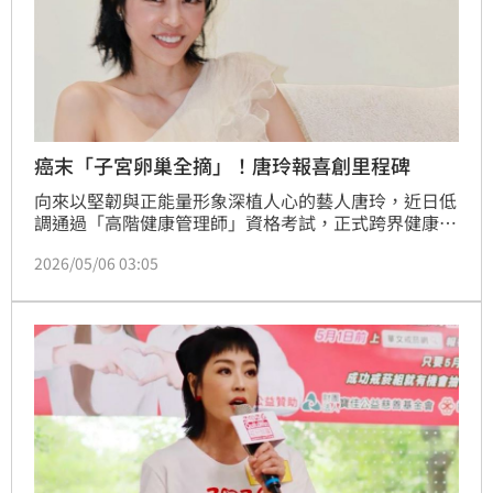
癌末「子宮卵巢全摘」！唐玲報喜創里程碑
向來以堅韌與正能量形象深植人心的藝人唐玲，近日低
調通過「高階健康管理師」資格考試，正式跨界健康產
業，並已受企業延攬擔任企業健康管理師，經紀人表示
2026/05/06 03:05
她成為台灣首位完成此一里程碑的「明星高階健康管理
師」。