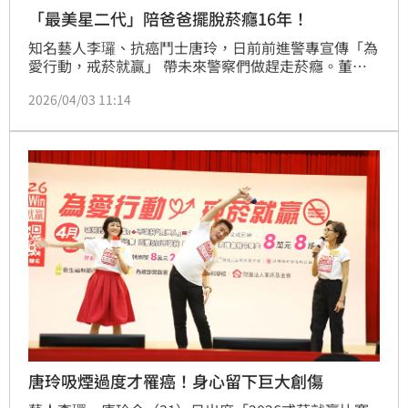
「最美星二代」陪爸爸擺脫菸癮16年！
知名藝人李㼈、抗癌鬥士唐玲，日前前進警專宣傳「為
愛行動，戒菸就贏」 帶未來警察們做趕走菸癮。董氏
基金會在清明連假宣佈舉辦「尋找國民岳父及最美星二
2026/04/03 11:14
代🔎拍照分享留言抽好禮」助人戒菸活動 ，李㼈與寶
貝女兒李紫嫣邀請民眾清明連假加入宣傳「2026戒菸
就贏比賽」行列，只要一起合拍或拍下「2026戒菸就
贏」文宣製作物，同時在臉書共開分享留言，就有機會
抽中郵局現金禮卷。（記者：簡浩正）
唐玲吸煙過度才罹癌！身心留下巨大創傷