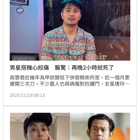
男星搭機心絞痛 醫驚：再晚2小時就死了
高慧君近幾年為甲狀腺低下併發眼疾所苦，近一個月更
連開三次刀。不少藝人也與病魔對抗纏鬥，女星唐玲因
胃癌切除胃，卻因此讓食物太快進入小腸，造成胃傾倒
2025/11/18 08:13
症候群，也會導致胰島素抗阻而讓血糖不穩定，近日併
發糖尿病前期，讓她十分沮喪。