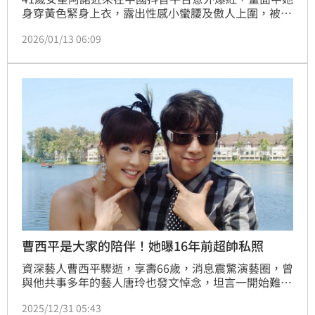
身穿黃色緊身上衣，露出性感小蠻腰及傲人上圍，被網
友大讚「又純又慾」。阿諾事後透過《三立新聞網》專
2026/01/13 06:09
訪大方承認隆乳，不料卻引來酸民開嗆，對此，阿諾本
人也霸氣回應了。
曹西平是大家的陪伴！她曝16年前超帥私照
資深藝人曹西平驟逝，享壽66歲，消息震驚演藝圈，曾
與他共事多年的藝人唐玲也發文悼念，坦言一開始難以
接受事實，直呼「怎麼天天在和大家分享心事的四哥，
2025/12/31 05:43
就從此不會再出現」，字字流露不捨。趙浩雲