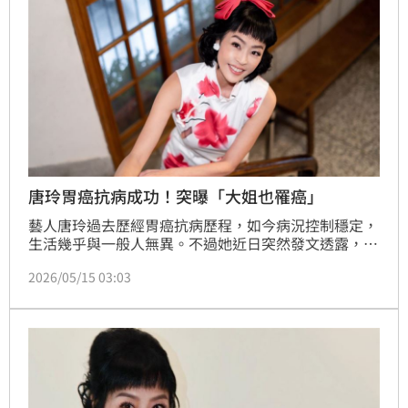
唐玲胃癌抗病成功！突曝「大姐也罹癌」
藝人唐玲過去歷經胃癌抗病歷程，如今病況控制穩定，
生活幾乎與一般人無異。不過她近日突然發文透露，其
實大姐目前也正在家鄉抗癌，自己趁工作空檔臨時南下
2026/05/15 03:03
探望，看到對方因化療變得消瘦、水腫，讓她相當心
疼，忍不住感嘆：「那不是常人能忍受的痛。」