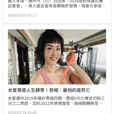
藝人李㼈、唐玲今（31）日出席「2026戒菸就贏比賽
記者會」，兩人過去皆有長期吸菸習慣，現身分享戒菸
經驗與健康警訊。唐玲坦言自己罹患胃癌與長期吸菸有
2026/03/31 05:17
關，更吐露歷經癌症治療後身體大不如前，甚至一度擔
心淡出演藝圈後被觀眾遺忘，引發關注。趙浩雲
女星胃癌人生歸零！悲喊：最怕的是死亡
女星唐玲2019年確診胃癌四期，歷經8次化療並切除三
分之二胃部，怎料2022年病情復發，癌細胞轉移至子
宮與卵巢，再度接受手術治療，近來更被診斷為糖尿病
2026/03/28 05:00
前期。她近日在社群平台吐露心聲，坦言罹癌後人生被