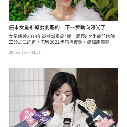
癌末女星推掉戲劇邀約 下一步動向曝光了
女星唐玲2019年被診斷胃癌4期，歷經8次化療並切除
三分之二的胃，怎料2022年病情復發，癌細胞轉移至
子宮與卵巢讓她不得不再次接受手術，近來又透露確診
2026/01/20 02:51
糖尿病前期，不過樂觀面對病情的唐玲，今（20日）分
享近況時提到正在準備證照考試。蔡佩伶報導