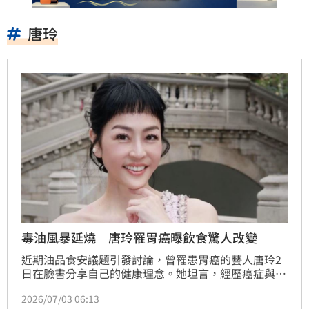
唐玲
毒油風暴延燒 唐玲罹胃癌曝飲食驚人改變
近期油品食安議題引發討論，曾罹患胃癌的藝人唐玲2
日在臉書分享自己的健康理念。她坦言，經歷癌症與多
次手術後，現在比起追求「吃什麼最健康」，更重視長
2026/07/03 06:13
期累積的生活習慣，因此早已不再使用一般沙拉油，改