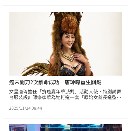
癌末開刀2次續命成功 唐玲曝重生關鍵
女星唐玲擔任「抗癌嘉年華派對」活動大使，特別請舞
台服裝設計師樂家華為她打造一套「原始女酋長造型」
作為活動宣傳的主視覺，唐玲表示：「會選擇這個造
2025/11/24 08:44
型，是因為我覺得抗癌後的身體像重新被重置、回到原
點，回到生命裡最原始的力量——那是一種打掉重練、
象徵重生的感覺。」