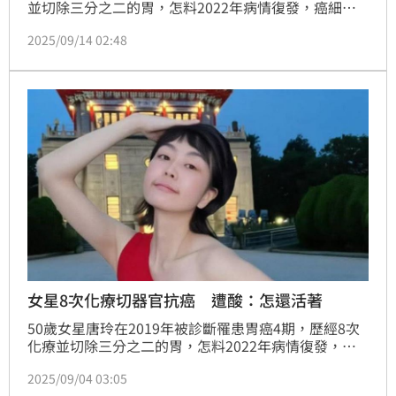
並切除三分之二的胃，怎料2022年病情復發，癌細胞
轉移至子宮與卵巢讓她不得不接受手術，但她積極樂觀
2025/09/14 02:48
抗癌。豈料現在卻又確診出糖尿病前期。蔡維歆
女星8次化療切器官抗癌 遭酸：怎還活著
50歲女星唐玲在2019年被診斷罹患胃癌4期，歷經8次
化療並切除三分之二的胃，怎料2022年病情復發，癌
細胞轉移至子宮與卵巢讓她不得不接受手術，不過積極
2025/09/04 03:05
抗癌的唐玲，態度相當正能量，就連近期被網友詢問