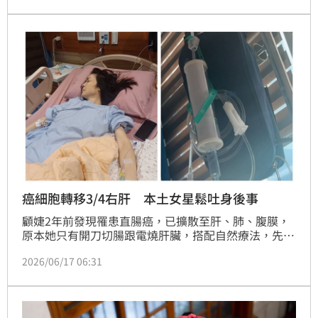
以冷壓苦茶油及特級初榨橄欖油料理，同時也提醒，
「沒有任何油是神油。」謝慈軒
癌細胞轉移3/4右肝 本土女星鬆吐身後事
顧婕2年前發現罹患直腸癌，已擴散至肝、肺、腹膜，
原本她只有開刀切腸跟電燒肝臟，搭配自然療法，先前
她因懼怕化療副作用而一直不做，不過因最近她驚覺病
2026/06/17 06:31
況變嚴重且會疼痛，為了保命終於要做化療，好友唐玲
也發聲了。