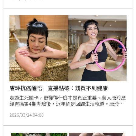
「全部歸零」，對生命有了全新體悟。
唐玲抗癌醒悟 直接點破：錢買不到健康
走過生死關卡，更懂得什麼才是真正重要。藝人唐玲歷
經胃癌第4期考驗後，近年逐步回歸生活軌道。唐玲在
迎來51歲生日之際，再度透過社群發聲，分享抗病後的
2026/03/24 04:08
人生體悟，一字一句直戳人心。林宜君