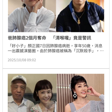
爸肺腺癌2個月奪命 「清喉嚨」竟是警訊
「好小子」顏正國7日因肺腺癌病逝，享年50歲，消息
一出震撼演藝圈。由於肺腺癌被稱為「沉默殺手」，早
期症狀不明顯，等發現往往已為時已晚。女星唐玲聽聞
2025/10/08 09:02
噩耗後有感而發，透露爸爸也是肺腺癌離世，且「一發
現就是四期，大概兩個多月就走了」。她也透露，爸爸
長年有一個習慣，一直被家人當成特色，直到確診，才
發現竟是警訊。