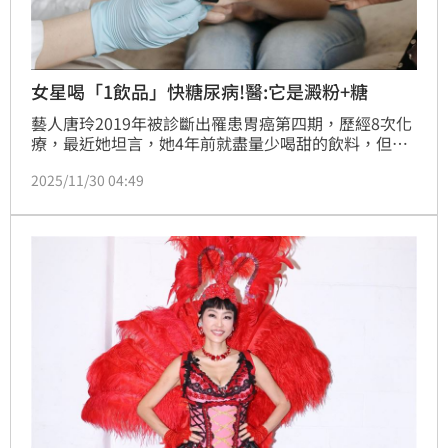
女星喝「1飲品」快糖尿病!醫:它是澱粉+糖
藝人唐玲2019年被診斷出罹患胃癌第四期，歷經8次化
療，最近她坦言，她4年前就盡量少喝甜的飲料，但每
天都喝大杯的燕麥奶咖啡，最近進入糖尿病前期，因
2025/11/30 04:49
此，自此後只喝黑咖啡。醫師邱筱宸表示，燕麥奶的主
要熱量來源是碳水化合物（澱粉與糖），且液體吸收
快，升糖指數高。