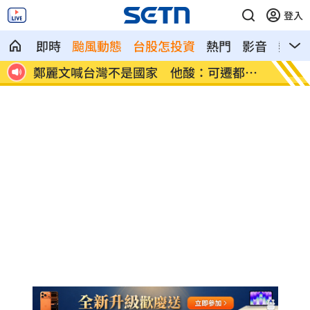
登入
即時
颱風動態
台股怎投資
熱門
影音
熱搜
都重
張景森轟慈濟為什麼這麼好騙？
柯轟陳