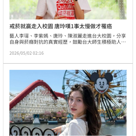
戒菸就贏走入校園 唐玲嘆1事太慢做才罹癌
藝人李㼈、李紫嫣、唐玲、陳淑麗走進台大校園，分享
自身與菸癮對抗的真實經歷，鼓勵台大師生積極助人戒
菸或報名戒菸。唐玲更說曾每天抽超過一包菸、連續25
2026/05/02 02:16
年不間斷，最後雖然成功戒菸，卻也因行動太晚，被醫
師診斷罹癌。（記者：簡浩正）