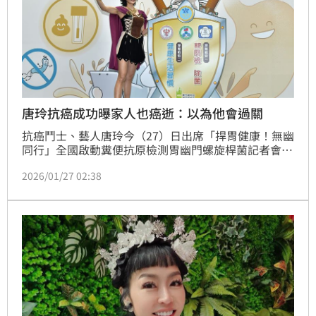
唐玲抗癌成功曝家人也癌逝：以為他會過關
抗癌鬥士、藝人唐玲今（27）日出席「捍胃健康！無幽
同行」全國啟動糞便抗原檢測胃幽門螺旋桿菌記者會，
以宣導大使身分現身。她分享自己曾罹患第四期胃癌、
2026/01/27 02:38
歷經化療與切除三分之二胃部後成功痊癒，也首度透露
叔叔去年同樣因胃癌過世，讓她更加深刻體會早期檢測
與預防的重要性，呼籲民眾不要輕忽幽門螺旋桿菌感
染。趙浩雲