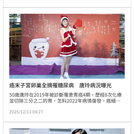
癌末子宮卵巢全摘罹糖尿病 唐玲病況曝光
50歲唐玲在2019年被診斷罹患胃癌4期，歷經8次化療
並切除三分之二的胃，怎料2022年病情復發，癌細胞
轉移至子宮與卵巢讓她不得不接受手術，但她積極樂觀
2025/12/13 04:27
抗癌。近來又確診出糖尿病前期。而唐玲今天出席松山
社區大學公益活動意外獲贈一頂狀元帽，還獲頒「榮譽
模範生」獎狀，肯定她學無止境的終身學習精神。蔡維
歆