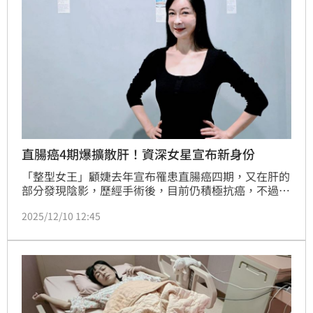
直腸癌4期爆擴散肝！資深女星宣布新身份
「整型女王」顧婕去年宣布罹患直腸癌四期，又在肝的
部分發現陰影，歷經手術後，目前仍積極抗癌，不過她
罹癌後並沒有自怨自艾，反而積極尋求各種可能，近日
2025/12/10 12:45
也前往廈門觀賞心靈療癒展，如今也斜槓成為診所的公
關長。