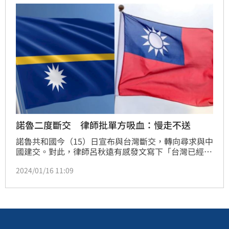
中國大陸，「若只是一昧地把責任推給中國大陸，外交
部長也太好當了吧！」
諾魯二度斷交 律師批單方吸血：慢走不送
諾魯共和國今（15）日宣布與台灣斷交，轉向尋求與中
國建交。對此，律師呂秋遠有感發文寫下「台灣已經仁
至義盡」，認為朋友是互惠的，如果只會單方吸血，只
2024/01/16 11:09
為了多一個邦交國承認中華民國，真的一點必要也沒
有，直呼「祝你幸福，一路好走」。