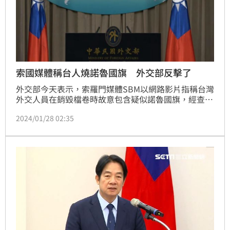
索國媒體稱台人燒諾魯國旗 外交部反擊了
外交部今天表示，索羅門媒體SBM以網路影片指稱台灣
外交人員在銷毀檔卷時故意包含疑似諾魯國旗，經查確
認報導內容是惡意詆毀，強烈譴責有心人士刻意以片段
2024/01/28 02:35
的影片企圖操弄。