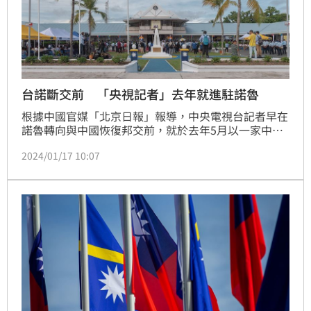
台諾斷交前 「央視記者」去年就進駐諾魯
根據中國官媒「北京日報」報導，中央電視台記者早在
諾魯轉向與中國恢復邦交前，就於去年5月以一家中國
港口工程企業的中共代表身分抵達諾魯，這間公司正在
2024/01/17 10:07
當地進行建設計畫。