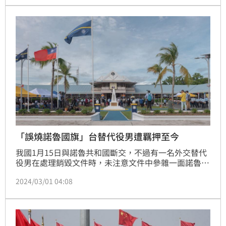
「誤燒諾魯國旗」台替代役男遭羈押至今
我國1月15日與諾魯共和國斷交，不過有一名外交替代
役男在處理銷毀文件時，未注意文件中參雜一面諾魯國
旗，被當地工人拍下影片交給警方，這名役男也遭到羈
2024/03/01 04:08
押，至今仍滯留諾魯無法撤離。