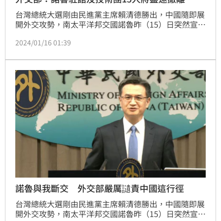
台灣總統大選剛由民進黨主席賴清德勝出，中國隨即展
開外交攻勢，南太平洋邦交國諾魯昨（15）日突然宣布
與我國斷絕外交關係，轉向靠攏中國。對於撤館相關事
2024/01/16 01:39
宜，外交部今（16）日說明，我國在諾魯使館員眷與技
術團共15人，都會儘速離開，而我國在當地並無僑民、
也無台商，也無不動產，我方已依國際慣例，請諾魯予
我撤館合理時間與便利，目前雙方協調中。
諾魯與我斷交 外交部嚴厲讉責中國這行徑
台灣總統大選剛由民進黨主席賴清德勝出，中國隨即展
開外交攻勢，南太平洋邦交國諾魯昨（15）日突然宣布