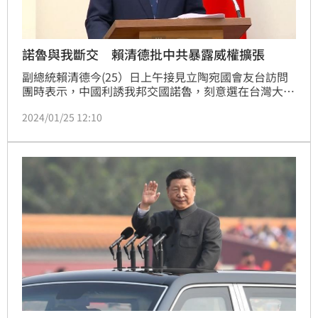
諾魯與我斷交 賴清德批中共暴露威權擴張
副總統賴清德今(25）日上午接見立陶宛國會友台訪問
團時表示，中國利誘我邦交國諾魯，刻意選在台灣大選
後斷交，充分暴露其威權擴張及挑戰國際秩序與區域穩
2024/01/25 12:10
定的本質；且曲解聯合國第2758號決議案，將台灣排
除在國際體系外。他強調，面對這些挑戰，他將在蔡英
文總統打下的基礎上持續維持台海的和平穩定，並尋求
兩岸和平共榮的目標。