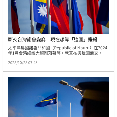
斷交台灣諾魯變窮 現在想靠「這國」賺錢
太平洋島國諾魯共和國（Republic of Nauru）在2024
年1月台灣總統大選剛落幕時，就宣布與我國斷交，並
承認中華人民共和國。不過似乎沒有等來中國金援，今
2025/10/28 07:43
年初才傳出，諾魯因氣候變遷、海平面上升，面臨滅島
危機，諾魯政府沒錢遷村，決定賣「黃金護照」賺錢，
近日諾魯又找到一個新的收入來源，與澳洲簽署了一份
價值2.5億美元（約76億新台幣）的MOU，將助澳洲安
置非法入境難民。