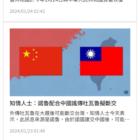
交關係聯合公報，接受中國的「一中原則」謬論，表達
2024/01/24 02:42
高度遺憾，並強烈譴責中國政府貶抑我國主權，打壓我
國外交空間。
知情人士：諾魯配合中國謠傳吐瓦魯擬斷交
外傳吐瓦魯在大選後可能斷交台灣，知情人士今天表
示，此訊息來源是諾魯，由於諾國建交中國後，可能某
種程度配合中共認知作戰，或者對台灣施壓，但吐國朝
2024/01/23 01:48
野均相當支持台灣，台吐邦誼非常穩固。