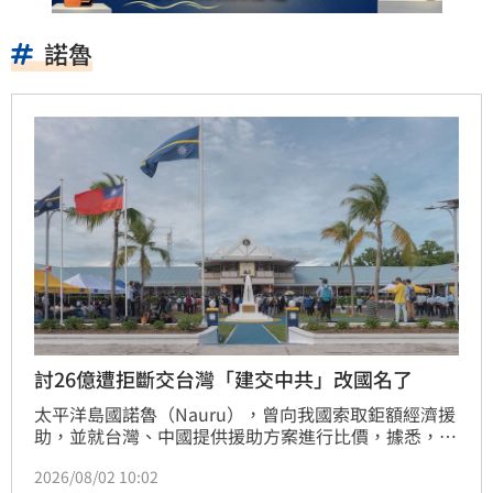
諾魯
討26億遭拒斷交台灣「建交中共」改國名了
太平洋島國諾魯（Nauru），曾向我國索取鉅額經濟援
助，並就台灣、中國提供援助方案進行比價，據悉，金
額達26億遭拒，2年前無預警宣布與台斷交，轉向中國
2026/08/02 10:02
建交，近日諾魯宣布，不經公投，直接更改國名為「瑙