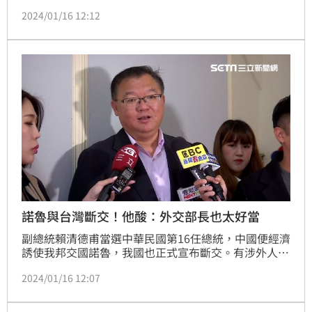
與我國斷絕外交關係，轉向靠攏中國。對此，外交部今
2024/01/16 12:12
（16）日在例行記者會上再次痛批，中國操作金錢外
交，打壓我國際空間，並選擇在我成功完成民主選舉的
兩天後出手，外交部對於中國的介入與操作，予以最嚴
厲的譴責。
諾魯與台灣斷交！他酸：外交部長也太好當
副總統賴清德甫當選中華民國第16任總統，中國便經濟
誘使我邦交國諾魯，我國也正式宣布斷交。有涉外人士
透露，澳洲關閉的諾魯難民處理中心（RPC）所造成約
2024/01/16 12:07
新台幣26億元的財政缺口，是「台諾關係最後一根稻
草」，讓中國趁虛而入買單，斷交。對此，國民黨不分
區立委李德維今（16）日回應表示，斷交不要只會譴責