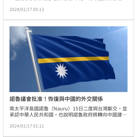
決議做為武器，以達其擴張圖謀表達嚴正關切，同時對
2024/01/17 05:13
台灣在威權擴張的前線，勇敢堅持自由民主的生活方式
表示敬佩。
諾魯議會批准！恢復與中國的外交關係
南太平洋島國諾魯（Nauru）15日二度與台灣斷交，並
承認中華人民共和國，也說明諾魯政府將轉向中國建交
一事。根據陸媒稍早引述取得的一份新文件中透露，諾
2024/01/17 01:11
魯議會已批准恢復與中國的外交關係。