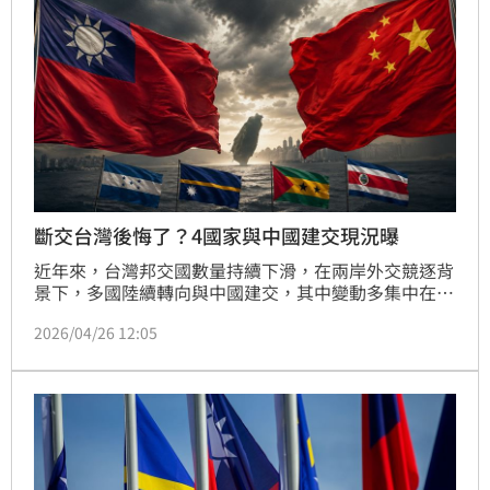
動也引發全球對國家品牌與歷史地位的關注。
斷交台灣後悔了？4國家與中國建交現況曝
近年來，台灣邦交國數量持續下滑，在兩岸外交競逐背
景下，多國陸續轉向與中國建交，其中變動多集中在
2019年之後。最新案例是2024年1月，諾魯宣布與台灣
2026/04/26 12:05
斷交並轉向中國，讓台灣邦交國數量降至約12國；再往
前，2023年3月，中美洲國家宏都拉斯與台灣斷交，改
與中國建交，主因涉及經濟援助與建設條件未能談攏；
2021年，尼加拉瓜宣布與台灣斷交，恢復與中國外交
關係，並承認「一個中國」原則。