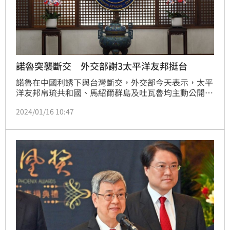
諾魯突襲斷交 外交部謝3太平洋友邦挺台
諾魯在中國利誘下與台灣斷交，外交部今天表示，太平
洋友邦帛琉共和國、馬紹爾群島及吐瓦魯均主動公開表
達堅定維繫與台邦誼，外交部表達感謝，並強調台灣持
2024/01/16 10:47
續與理念相近國家密切聯繫，共同維護印太區域和平穩
定及繁榮。