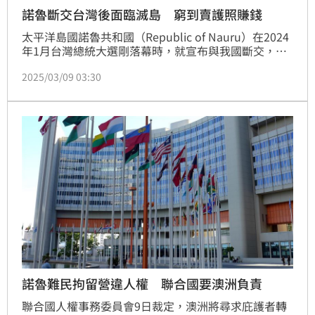
諾魯斷交台灣後面臨滅島 窮到賣護照賺錢
太平洋島國諾魯共和國（Republic of Nauru）在2024
年1月台灣總統大選剛落幕時，就宣布與我國斷交，並
承認中華人民共和國。不過似乎沒有等來中國金援，近
2025/03/09 03:30
日諾魯因為氣候變遷、海平面上升，面臨滅島危機，諾
魯政府沒錢遷村，決定賣「黃金護照」賺錢，以「每本
345萬元新台幣」的價碼向外國人出售公民身分，以籌
措遷村費用。
諾魯難民拘留營違人權 聯合國要澳洲負責
聯合國人權事務委員會9日裁定，澳洲將尋求庇護者轉