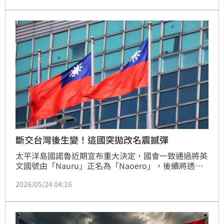
埃羅共和國」（Republic of Naoero）。
斷交台灣後生變！這國突拋改名震撼彈
太平洋島國諾魯近期宣布重大決定，國會一致通過將英
文國號由「Nauru」正名為「Naoero」，後續將透過
公投定案。總統亞定強調，此舉旨在洗刷為迎合外國人
2026/05/24 04:16
發音的歷史，捍衛傳統語言與身分認同。曾因磷礦致富
卻陷入經濟困境的諾魯，試圖透過正名重塑國家形象。
專家指出，此類更名如土耳其與史瓦帝尼，雖能展現民
族自豪感，但國際社會重新適應仍需時間。這場正名運