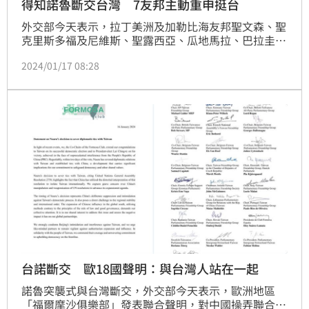
得知諾魯斷交台灣 7友邦主動重申挺台
外交部今天表示，拉丁美洲及加勒比海友邦聖文森、聖
克里斯多福及尼維斯、聖露西亞、瓜地馬拉、巴拉圭、
海地及貝里斯，獲悉諾魯在中國利誘下謬引聯合國
2024/01/17 08:28
2758號決議與台灣斷交後，均主動公開表達堅定維繫
與中華民國台灣邦誼，外交部表達感謝。
台諾斷交 歐18國聲明：與台灣人站在一起
諾魯突襲式與台灣斷交，外交部今天表示，歐洲地區
「福爾摩沙俱樂部」發表聯合聲明，對中國操弄聯合國