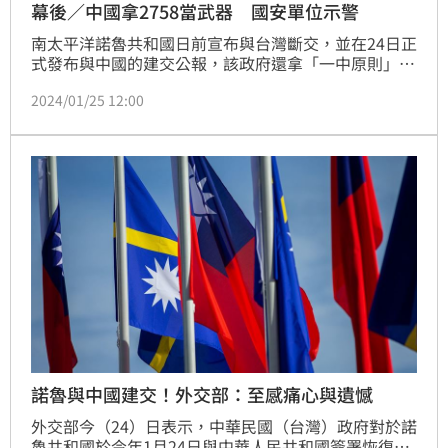
幕後／中國拿2758當武器 國安單位示警
南太平洋諾魯共和國日前宣布與台灣斷交，並在24日正
式發布與中國的建交公報，該政府還拿「一中原則」符
合「聯合國2758號決議案」與台灣斷交。國安人士提
2024/01/25 12:00
出警訊，原本「聯合國2758號決議案」只處理中國代
表權問題，並未解決台灣定位，但中國從1971年以來
不斷扭曲「聯合國2758號決議案」，擴大解釋與運
用，並結合中國「一中原則」，在國際社會成功塑造
「新現實」、「新標準」等法律論述，藉以打擊台灣的
外交與國際
諾魯與中國建交！外交部：至感痛心與遺憾
外交部今（24）日表示，中華民國（台灣）政府對於諾
魯共和國於今年1月24日與中華人民共和國簽署恢復外