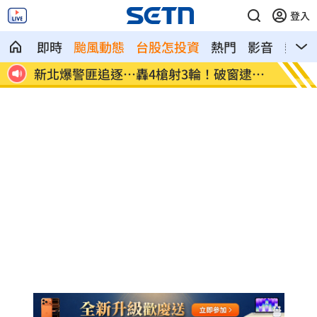
登入
即時
颱風動態
台股怎投資
熱門
影音
熱搜
逮毒
強彈千點！「18檔」收復失土台股ETF
7月急