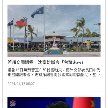
若邦交國歸零 沈富雄斷言「台灣未來」
諾魯15日無預警宣布和我國斷交，而外交部次長田中光
也召開記者會，更怒斥諾魯向我國索討鉅額援助，甚至
還將我國的方案和中國提供的進行比價。事實上，從蔡
2024/01/17 06:07
政府上任後，不少曾是我國的友邦受到中國的利誘而選
擇和我國斷交，由於民進黨將邁入第三個總統任期，各
界也關心邦交國有沒有可能歸零。對此，前立委沈富雄
就在談話節目上指出很多學術團體都有討論，「大部分
的結論都是無所謂」。