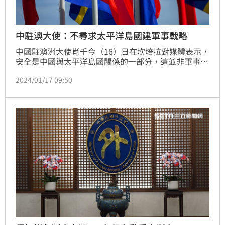
中駐澳大使：不尋求太平洋島國建軍事戰略
中國駐澳洲大使肖千今（16）日在坎培拉對媒體表示，
安全是中國與太平洋島國關係的一部分，這並非軍事安
全戰略，而是幫助維護太平洋島國國家社會穩定和基本
2024/01/17 09:50
秩序的戰略。