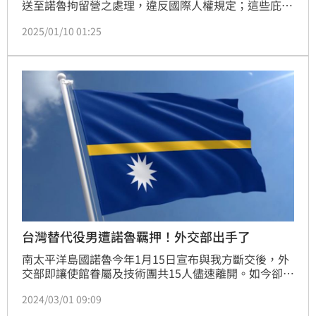
送至諾魯拘留營之處理，違反國際人權規定；這些庇護
者即使已獲得難民身分，仍遭拘留於諾魯設施中。委員
2025/01/10 01:25
會並要求澳洲向受害者提供賠償。
台灣替代役男遭諾魯羈押！外交部出手了
南太平洋島國諾魯今年1月15日宣布與我方斷交後，外
交部即讓使館眷屬及技術團共15人儘速離開。如今卻傳
出我方1名外交替代役，因執行焚毀文件作業時，疑似
2024/03/01 09:09
「燒到諾魯國旗」而遭羈押至今。