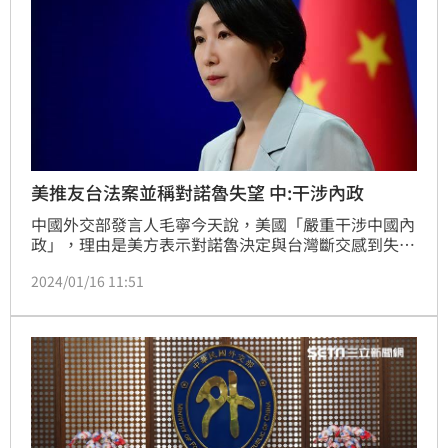
美推友台法案並稱對諾魯失望 中:干涉內政
中國外交部發言人毛寧今天說，美國「嚴重干涉中國內
政」，理由是美方表示對諾魯決定與台灣斷交感到失
望，以及美國眾議院日前通過法案，要求美財長支持台
2024/01/16 11:51
灣加入國際貨幣基金（IMF）。