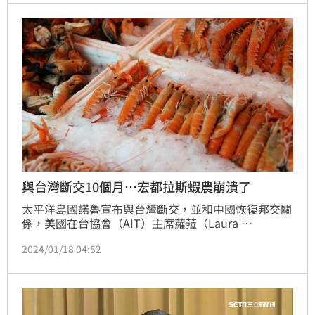
與台灣斷交10個月…宏都拉斯蝦農崩潰了
太平洋島國諾魯宣布與台灣斷交，並和中國恢復邦交關
係，美國在台協會（AIT）主席蘿菈（Laura 
Rosenberger）便譴責中國常利用未能兌現的承諾，來
2024/01/18 04:52
換取建交關係。拿去年3月斷交的宏都拉斯為例，原本
期待蝦類能賣到更可觀的市場，怎料因為價格等因素卡
關，導致蝦產業面臨崩潰，養殖場倒閉造成萬人失業，
以及3900萬美元（約12.3億新台幣）的外匯損失。