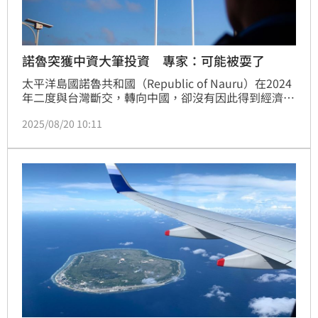
諾魯突獲中資大筆投資 專家：可能被耍了
太平洋島國諾魯共和國（Republic of Nauru）在2024
年二度與台灣斷交，轉向中國，卻沒有因此得到經濟援
助，甚至一度賣「黃金護照」賺錢。怎料，諾魯上週宣
2025/08/20 10:11
布與一家中國公司簽署一項利潤豐厚的商業協議。對
此，澳洲政府19日表示，目前正在調查諾魯此舉是否違
反雙方簽署的安全條約。不過，澳媒與太平洋事務分析
家卻認為，諾魯可能是被耍了。