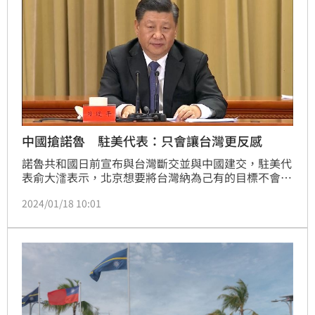
中國搶諾魯 駐美代表：只會讓台灣更反感
諾魯共和國日前宣布與台灣斷交並與中國建交，駐美代
表俞大㵢表示，北京想要將台灣納為己有的目標不會達
成，北京透過奪走台灣邦交國的做法，只會讓台灣人民
2024/01/18 10:01
感受更加負面。