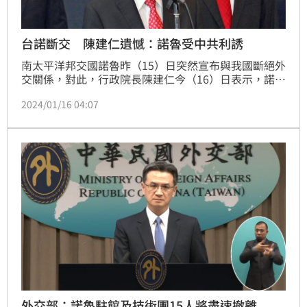
台諾斷交 陳建仁遺憾：諾魯受中共利誘
南太平洋邦交國諾魯昨（15）日突然宣布與我國斷絕外
交關係，對此，行政院長陳建仁今（16）日表示，諾魯
在中共的利誘之下，做出了對於不利於這個雙方人民以
2024/01/16 04:07
及地區穩定的這樣的一個決定，我們感到相當地遺憾。
外交部：諾魯駐館及技術團15人將盡速撤離