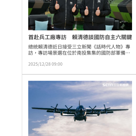
「拍片人的多重宇宙」職涯論壇9/12登
8國球員齊聚高雄 Formosa 7s掀足球
首赴兵工廠專訪 賴清德談國防自主六關鍵
理想混蛋號召粉絲跨海追星吃美食！
18:
總統賴清德近日接受三立新聞《話時代人物》專
訪，專訪場景選在位於南投集集的國防部軍備局
生產製造中心第209廠，這也是首度有總統專訪
2025/12/28 09:00
直接前進營區。