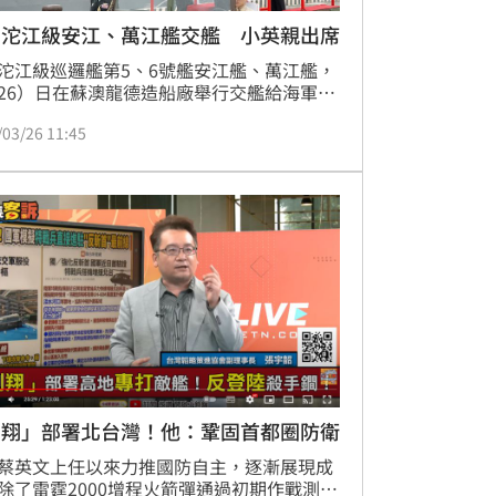
軍沱江級安江、萬江艦交艦 小英親出席
沱江級巡邏艦第5、6號艦安江艦、萬江艦，
26）日在蘇澳龍德造船廠舉行交艦給海軍儀
蔡英文今日出席時指出，高效能艦艇「國艦
/03/26 11:45
」，第一批6艘艦艇的目標已經全數達成，
厬訂的2025年，提前完成，另外，這個月初
剛參加了，嘉義級巡防艦第３艘交船、以及
艘的下水典禮。這些成就，都一再證明了，
自主造艦的能量，還有我們守護民主、自由
心。
劍翔」部署北台灣！他：鞏固首都圈防衛
蔡英文上任以來力推國防自主，逐漸展現成
除了雷霆2000增程火箭彈通過初期作戰測