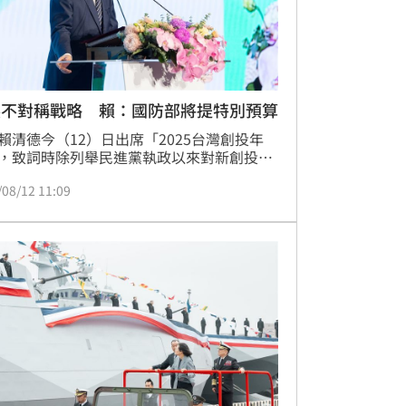
展不對稱戰略 賴：國防部將提特別預算
賴清德今（12）日出席「2025台灣創投年
，致詞時除列舉民進黨執政以來對新創投資
項政策支持外，針對未來新創能夠投注的方
/08/12 11:09
賴清德也指出，他上任之後，基於地緣政治
化，提出「五大信賴產業」，其中人工智
國防工業自主這兩個領域，希望能有更多的
人關注；他並提到，立法院已經通過1500億
國防特別條例，國防部預計年底也會再送出
特別預算，當中是朝著不對稱戰略來發展，
已經編列預算