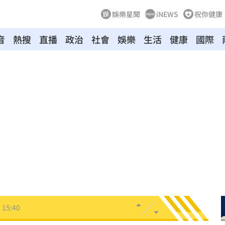
娛樂星聞
iNEWS
祝你健康
音
熱搜
直播
政治
社會
娛樂
生活
健康
國際
包
15:52
了
15:49
發文
15:45
關鍵
15:42
無良
15:41
15:40