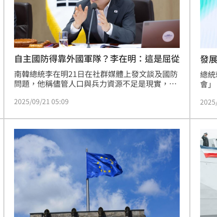
場！
10:30
熱潮
10:00
自主國防得靠外國軍隊？李在明：這是屈從
發
15
南韓總統李在明21日在社群媒體上發文談及國防
總統
問題，他稱儘管人口與兵力資源不足是現實，但
會」
不能以「常備兵力規模」為理由擔憂國防力量。
的各
2025/09/21 05:09
2025
他稱在南韓軍力為全球前段班的情況下，還是有
向，
人認為沒有「外國軍隊就無法實現自主國防」，
的變
他指這樣的想法是一種「屈從心態」。
慧、
年輕
元的
一筆
政府