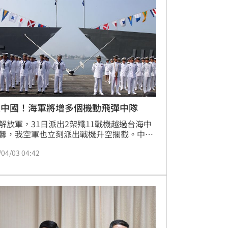
畏中國！海軍將增多個機動飛彈中隊
解放軍，31日派出2架殲11戰機越過台海中
釁，我空軍也立刻派出戰機升空攔截。中共
軍對台動作不斷，不光只有共機越線，解放
/04/03 04:42
軍艦也已經將台海巡弋列為例行戰備行動之
對此，國軍充實「海軍」實力，實現「國防
」與「不對稱戰力」將擴大海軍機動飛彈車
編制，海軍在民國112年前，新成立4.5個機
彈中隊，人力需求預計約394員。