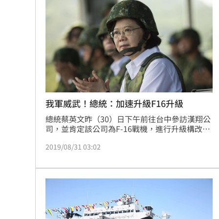
我軍威武！總統：加速升級F16升級
總統蔡英文昨（30）日下午前往台中參訪漢翔公
司，並肯定該公司為F-16戰機，進行升級構改的
工作，期許未來順利完成F-16構改任務，不僅強
2019/08/31 03:02
化國防能力，也提升中華民國空軍戰力。蔡英文
強調「國家的主權與和平，靠的從來就不是妥
協，更不是退讓，而是要靠堅實的國防能力，才
能確保和平的存在。」