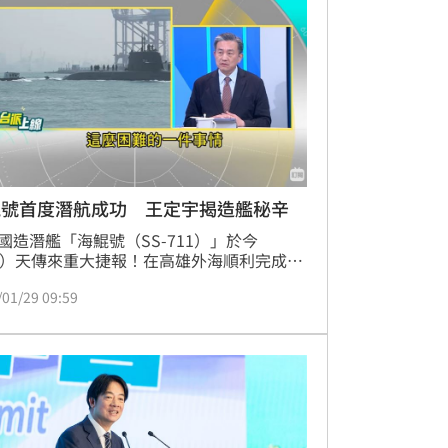
怒，直指立委馬文君一人就貢獻了高達9成
減額度，將海鯤號後續艦119億元、無人機
與訓練、以及台美合作的640億元「國彈國
鯤號首度潛航成功 王定宇揭造艦秘辛
國造潛艦「海鯤號（SS-711）」於今
9）天傳來重大捷報！在高雄外海順利完成首
淺水潛航測試（PD測試）」，成功下潛至
/01/29 09:59
公尺深度並平安返航。這項突破不僅象徵台灣
跨越潛艦國造最艱難的驗證階段，更宣告台
擠身全球少數擁有自主建造潛艦能力的國家
。