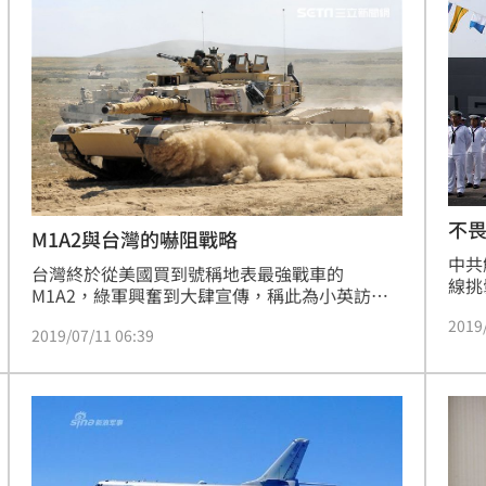
不
M1A2與台灣的嚇阻戰略
中共
台灣終於從美國買到號稱地表最強戰車的
線挑
M1A2，綠軍興奮到大肆宣傳，稱此為小英訪美
解放
伴手禮、美國挺台灣的證據、台灣安全的保障。
2019
軍的
2019/07/11 06:39
藍營人士則不斷質疑M1A2有什麼用？台灣的道
一。
路橋樑根本無法承載其近70噸的車重，質疑陸上
自主
戰車出動便代表灘岸殲敵已經失敗，台軍的後勤
單位
補保能力與戰術根本是烏龜吃大麥-浪費糧食…。
動飛
雙方講得都有點道理，但也不全然符合現實，因
此為文點明若干問題。