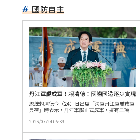
白海豚來了！最強風雨「恐24小時內灌
國防自主
颱風逼近淡水出現龍捲風？老樹連根拔
佛心價吸客！屏東自助餐雞肉加3菜銅板
非珍奶！全球「10大健康神物」台灣是
藍重提統一論述 徐國勇轟：呼應北京
中颱白海豚逼近 喜來登大飯店圍籬突
小煜離婚後首個父親節 一句話逼哭網
丹江軍艦成軍！賴清德：國艦國造逐步實現
總統賴清德今（24）日出席「海軍丹江軍艦成軍
男星陳屍河中 背包藏20kg水泥塊死因
典禮」時表示，丹江軍艦正式成軍，這有三項重
要意義，包括「國艦國造」目標逐步實現、代表
白海豚豪雨開炸！大全聯搶1元蔬菜
15:2
2026/07/24 05:39
海軍守護海疆及國家安全的堅定決心，以及證明
台灣的國家安全政策是以實力發揮嚇阻力，以達
新／7縣市大雨特報 大雷雨最新警戒區
到和平目標。賴清德並強調，台灣篤信以實力達