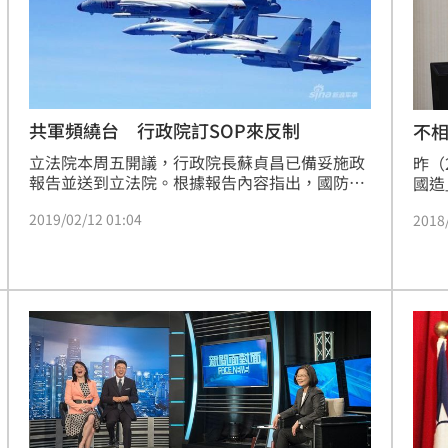
共軍頻繞台 行政院訂SOP來反制
不
立法院本周五開議，行政院長蘇貞昌已備妥施政
昨（
報告並送到立法院。根據報告內容指出，國防部
國造
對於區域情勢、共軍演訓及台海周邊軍事活動，
軍司
2019/02/12 01:04
2018
均能嚴密監偵掌握，並按「國軍經常戰備時期突
一艘
發狀況處置規定」應處。根據《國防報告書》解
堅持
釋，依「國軍經常戰備時期突發狀況處置規定」
策。
所列舉之突發狀況，例如：共軍機、艦或鐵殼
船、機漁船等，逾越雙方應有之行動規範，或肇
生意外事件。