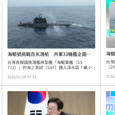
防自主、產業升級、台美合作」的三合一國家戰
見動
倒塌
略產業。
的刪
15:23
採購
造」
海味
15:19
燃脂
15:13
影響
15:12
海
海鯤號挑戰百米潛航 共軍33機艦企圖偵
蒐
台灣
台灣首艘國造潛艦原型艦「海鯤軍艦（SS-
（2
711）」的海上測試（SAT）邁入深水區！繼 29 
次「
日圓滿完成首次 50 公尺淺水潛航後，今（30）
2026
50
2026/01/30 07:31
日上午 10 時許，海鯤艦再度於高雄近海現身，
正式
挑戰更具難度的 100 公尺深潛測試。儘管測試期
灣已
間遭遇中共解放軍大舉出動 33 架次機艦進行
效率
12:00
之列
「聯合戰備警巡」企圖偵蒐參數，但海鯤艦仍不
畏滋擾，按部就班挺進深海，展現國防自主的堅
成形
12:00
韌實力。
」氣
12:00