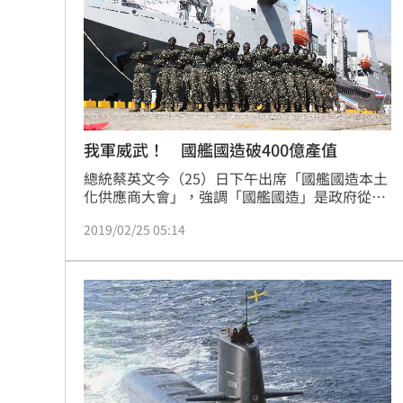
我軍威武！ 國艦國造破400億產值
總統蔡英文今（25）日下午出席「國艦國造本土
化供應商大會」，強調「國艦國造」是政府從來
沒有改變過的政策方向，未來也會用盡全力發展
2019/02/25 05:14
國防，讓台灣國防產業逐漸茁壯，佈局未來的全
球市場。總統致詞時表示，過去這段時間，海軍
跟海巡署的建案釋出了相當多的商機。「這一波
產值將近405億元的國艦國造案，後續還有更多
的建案，將帶給產業更多商機。