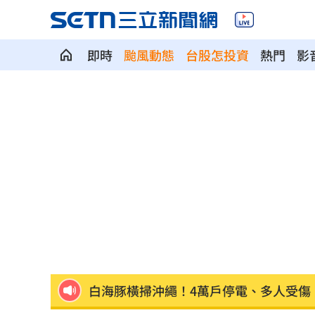
即時
颱風動態
台股怎投資
熱門
影
冷氣連開數個月沒壞 台電示警1事恐傷荷
河智媛遭疑不尊重文化 經紀公司回應
偷吃粿粿判賠百萬 王子神隱8個月2度
台玻千金為何不回台 徐莉玲這件事成
颱風來襲中國卻管制台海！他：無知又
白海豚橫掃沖繩！4萬戶停電、多人受傷