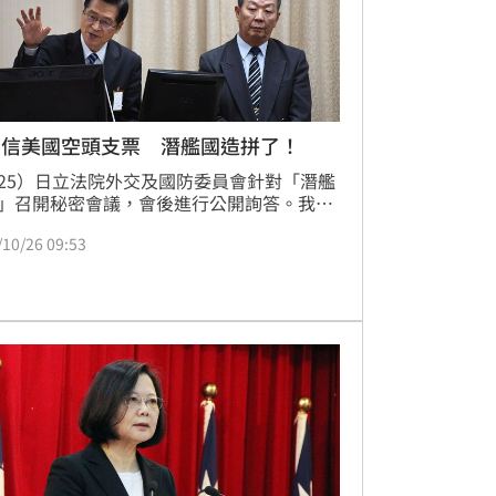
相信美國空頭支票 潛艦國造拼了！
25）日立法院外交及國防委員會針對「潛艦
」召開秘密會議，會後進行公開詢答。我海
令黃曙光上更指出，堅持潛艦國造研製出第
/10/26 09:53
原行艦。國防部長嚴德發也表示，國防部會
依約依法，持續推動前建國造、國防自主政