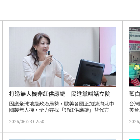
完」
15:40
起
15:40
價
15:38
這個
15:37
敘事
15:35
倒塌
15:33
友
15:32
打造無人機非紅供應鏈 民進黨喊話立院
藍白
測
因應全球地緣政治局勢，歐美各國正加速淘汰中
台灣
成謎
15:27
國製無人機，全力尋找「非紅供應鏈」替代方
美台
案。民進黨發言人林楚茵今（23）日表示，政府
機」
5
2026/06/23 02:50
2026
正以負責任的態度編列預算，並呼籲在野黨儘速
審查
支持並通過無人機相關預算，除了展現台灣自我
費，
曝
15:25
防衛的堅定態度，更能將無人機打造成兼具「國
高達