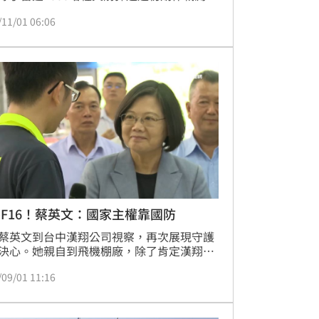
「雲豹」輪型戰車首輛原型車完成研發測評
/11/01 06:06
，劍翔反無人機系統現在也傳出已經交裝服
台灣韜略策進協會副理事長張宇韶在《94要
》節目中表示，解放軍要打台灣的套路非常
其中一個最常見就是斬首戰爭，所以現在第
國造的劍翔反無人機系統已經服役，還部署
台灣，對於首都的內外圈防衛都有新的措
在戰時，可以由空
F16！蔡英文：國家主權靠國防
蔡英文到台中漢翔公司視察，再次展現守護
決心。她親自到飛機棚廠，除了肯定漢翔F-
戰機進行升級構改的工作，蔡總統也強調，國
/09/01 11:16
主權與和平靠的從來就不是妥協，更不是退
而是要靠堅實的國防能力。