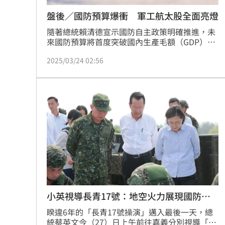
盤後／國防預算爆衝 軍工航太股全面亮燈
隨著總統賴清德宣示國防自主政策明確推進，未
來國防預算將首度突破國內生產毛額（GDP）
3%，成為市場矚目焦點。政策題材迅速點燃軍
2025/03/24 02:56
工股買氣，今（24）盤面上航太概念股再掀強勢
攻勢，千附精密（6829）、晟田（4533）、寶
一（8222）今日盤中紛紛亮燈漲停，成功吸引資
金聚焦，成為盤面人氣指標族群。
小英視導長青17號：地空火力展現國防自
主
睽違6年的「長青17號操演」邁入最後一天，總
統蔡英文今（27）日上午前往嘉義分別視導「統