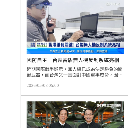
到和平，政府將持續落實國防自主，推動國艦國
中颱白海豚逐漸逼近 北市工地鷹架突
造、國機國造及無人機發展，希望國人支持，也
呼籲立法院不分黨派共同支持國防部提出的特別
預算。
千人烤蚵又來了！不畏35度高溫啖鮮甜
月經期發胖很正常?順著荷爾蒙「7天」
藥華藥AOP仲裁出爐 公司財務無重大
台灣彩券開獎直播中
國防自主 台製雷盾無人機反制系統亮相
20:31
近期國際戰爭顯示，無人機已成為決定勝負的關
LIVE三立+24小時直播
15:27
鍵武器，而台灣又一直面對中國軍事威脅，因此
有企業提早佈局，十年磨一劍，成功推出全方位
三立iNEWS新聞台線上直播
2026/05/08 05:00
18:00
偵測反制無人機的軍用設備，可同時鎖定超過
400架不明來機，有機會成為台灣重要空防後盾
之一。
AI時代！威力馬導入智慧營運系統提升
商場戰國來臨 台中「頂奢大道」逐漸
台彩父親節推新刮刮樂千萬頭獎超「爸