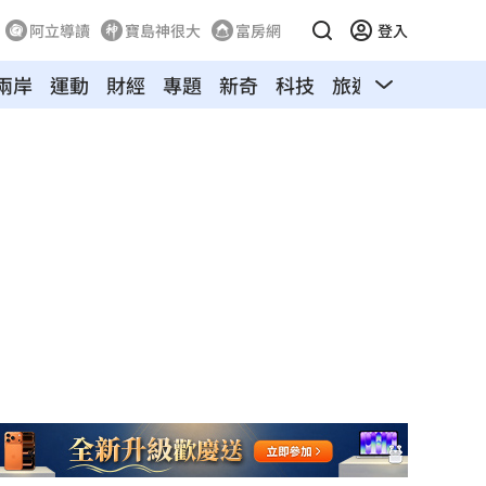
阿立導讀
寶島神很大
富房網
登入
兩岸
運動
財經
專題
新奇
科技
旅遊
汽車
寵物