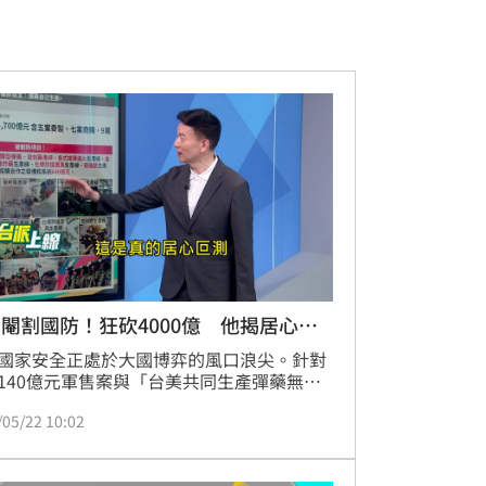
閹割國防！狂砍4000億 他揭居心叵
國家安全正處於大國博弈的風口浪尖。針對
140億元軍售案與「台美共同生產彈藥無人
的關鍵時刻，立法院藍白陣營卻在國防預算
/05/22 10:02
中，聯手凍結、刪減高達70億元的指標性經
其中「國防自主」1.25兆元計畫，更被狠砍
4000億元。桃園市議員于北辰今（22）日罕