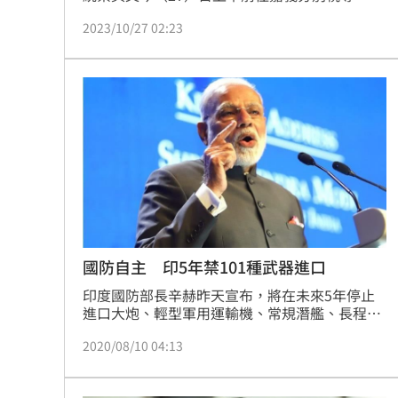
裁部」及「陸戰99旅戰車特遣隊」， 肯定各級部
2023/10/27 02:23
隊同仁指揮協調和應處能力，並頒發加菜金，慰
勉操演同仁之辛勞。
國防自主 印5年禁101種武器進口
印度國防部長辛赫昨天宣布，將在未來5年停止
進口大炮、輕型軍用運輸機、常規潛艦、長程對
地巡弋飛彈等101種武器和彈藥的進口，以實現
2020/08/10 04:13
國防自主。