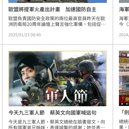
歐盟將提軍火產出計畫 加速國防自主
海
歐盟負責國防安全政策的兩位最高官員昨天在歐
海軍
洲防衛局20周年論壇上聲言強化軍備，包括促進
今（
聯合投資、聯合採購，整合碎片化的武器系統，
式，
2025/01/23 08:40
2024
並將與北約合作擬定具體的軍火產出計畫。
國造
還從
她也
第４
台灣
的決
「
今天九三軍人節 蔡英文向國軍喊這句
總統
今天是九三軍人節，蔡英文總統在臉書發文，向
果，
所有國軍弟兄姊妹，表達誠摯的感謝；她並表