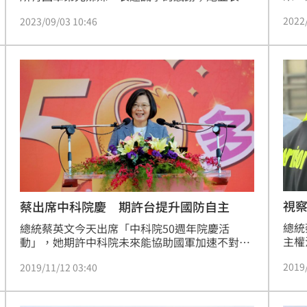
評，
示，政府也要給國軍最大的支持，明年度的國防
2022
2023/09/03 10:46
之外
總預算，達到6,068億，創下歷史新高。
役，
客訴
多，
一批
在北
施，
視察
蔡出席中科院慶 期許台提升國防自主
總統
總統蔡英文今天出席「中科院50週年院慶活
主權
動」，她期許中科院未來能協助國軍加速不對稱
16
作戰的戰力部署，同時也要落實國防自主的原
2019
2019/11/12 03:40
家的
則，增加武器裝備自研自製的比例。
讓，