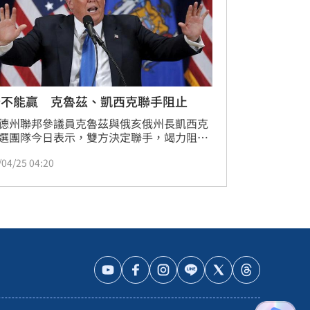
普不能贏 克魯茲、凱西克聯手阻止
德州聯邦參議員克魯茲與俄亥俄州長凱西克
選團隊今日表示，雙方決定聯手，竭力阻止
聲勢領先的地產大亨川普贏得共和黨總統提
/04/25 04:20