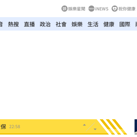
娛樂星聞
iNEWS
祝你健康
音
熱搜
直播
政治
社會
娛樂
生活
健康
國際
災
23:06
23:03
癌
23:00
萬
22:59
交保
22:58