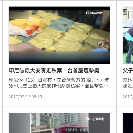
最大
印尼破最大安毒走私案 台首腦遭擊斃
父
印尼今（13）日宣布，在台灣警方的協助下，破
雲林
獲印尼史上最大的安非他命走私案，並且擊斃1
陳姓
名台灣首腦，另外還有1名台灣嫌犯在逃。
子檔
2017/07/13 05:39
2017
偷了
年，
連縣
視器
車停