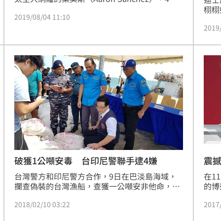
首度穿上「太空衣」，就帶領球隊聯手對西雅圖
栩栩
2019/08/04 11:10
水手投出無安打比賽，讓太空人感到「賺很
重要
大」。桑契斯先發6局送出6次三振、2次保送，
2019
后碧
之後交給3位投手各投了1局無安打，完成大聯盟
獻唱
第14場聯手的無安打比賽。（記者林辰彥／綜合
Fee
報導）
與實
及文
子王
破獲1公噸安毒 台印尼警聯手逮4嫌
震
台灣警方和印尼警方合作，9日在巴淡島海域，
在1
攔查偽裝的台灣漁船，查獲一公噸安非他命，並
的博
逮捕船上4名台灣嫌犯，目前正擴大偵辦中。
家半
2018/02/10 03:22
2017
傳出
場關