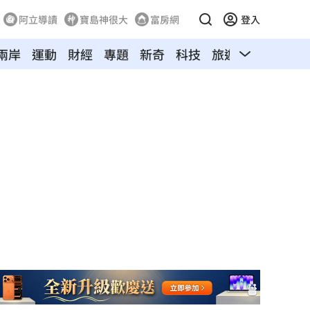
阿立導讀
寶島神很大
富房網
登入
兩岸
運動
財經
專題
新奇
科技
旅遊
汽車
寵物