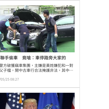
收購案，成為全球第三大晶片製造商。
子聯手偷車 竟嗆：車停路旁大家的
警方破獲竊車集團，主嫌是黃姓嫌犯和一對
父子檔，開中古車行合法掩護非法，其中父
的爸爸，9年前帶著二兒子犯案，二兒子不
/05/25 08:27
換找三兒子當他的幫手，犯案時間長達2
他們專偷豐田轎車，一偷就是300多台車，
議員的車也偷，做案前還會先用伸縮桿把監
移開，被逮後他們居然還囂張嗆警，「只要
路旁，就是大家的」！