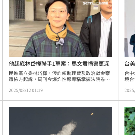
了
22:37
認了
22:35
0萬
22:35
了
22:31
他起底林岱樺聯手1草案：馬文君禍害更深
台
民進黨立委林岱樺，涉詐領助理費及政治獻金案
台中
遭檢方起訴，周刊今爆炸性報導稱掌握法院卷
境合
證，指林與通法寺住持釋煌智2人關係曖昧，林
扣不
2025/08/12 01:19
2025
手機對話自稱「頂禮恩師、擁抱老公」、「愛您
Ri
的小女子」等。對此，加拿大約克大學副教授沈
美偵
榮欽也揪1過往直言，還有禍害更深的「她」仍
安全
15
在國會傷害台灣國防。
查首