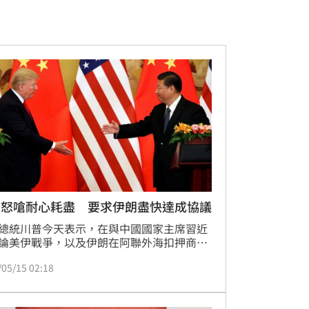
普怒嗆耐心耗盡 要求伊朗盡快達成協議
總統川普今天表示，在與中國國家主席習近
論美伊戰爭，以及伊朗在阿聯外海扣押商船
他對伊朗的耐心即將耗盡。
/05/15 02:18