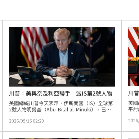
落戶
22:57
問題
22:56
錢領
22:53
」
22:53
瘦針
22:50
元
22:49
川
川普：美與奈及利亞聯手 滅IS第2號人物
美國
句」
美國總統川普今天表示，伊斯蘭國（IS）全球第
22:41
平討
2號人物明努基（Abu-Bilal al-Minuki），已在
後，
美國與奈及利亞部隊聯合發動的一場行動中遭擊
白
22:41
2026
2026/05/16 02:29
斃。
砲
22:39