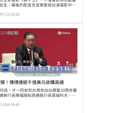
如生，幕後的配音及音樂更是扮演電影中最
的靈魂，所以迪士尼這次特別安排了國際天
/07/15 05:02
昂絲重磅聯手華語歌神張學友，破天荒合作
電影經典歌曲《今夜我屬於愛情》(Can You 
l the Love Tonight)。兩人作為東西方人氣
力兼具的歌壇超級巨星，不僅帶來跨越語言
化的年度最強合作，更用歌聲助力全新《獅
》。
撼彈！傳博通砸千億美元收購高通
1月底，才一同來到台灣參加台積電30周年慶
通執行長陳福陽和高通執行長莫倫科夫，兩
導體指標公司的CEO難得同台，沒想到現在
/11/06 09:40
博通打算以超過1000億美元要收購高通，市
注，若是這宗交易成功，將會是科技業史上