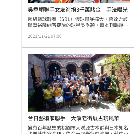
吳季穎聯手女友海撈3千萬賭金 手法曝光
超級籃球聯賽（SBL）假球風暴擴大，曾效力該
聯盟裕隆納智捷隊的球星吳季穎，遭本刊踢爆長
期配合地下組頭打假球及簽賭後，士林地檢署立
2023/11/21 07:06
即剪報分案，火速將吳季穎約談到案並扣押他的
手機，成為後續追查SBL假球案全貌的重要關
鍵。
台日藝術家聯手 大溪老街展古玩風華
擁有百年歷史的桃園市大溪源古本舖與日本知名
漆器藝術家合作，從今天起舉行交流展，藉由台