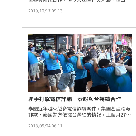
日多位藝術家巧思，賦予收藏古玩的新生命與運
2019/10/17 09:13
用，讓遊客在老街中感受藝術再生魅力。
聯手打擊電信詐騙 泰盼與台持續合作
泰國近年越來越多電信詐騙案件，集團甚至跨海
詐欺，泰國警方依據台灣給的情報，上個月27日
順利逮捕4名台嫌，泰國觀光警察局副局長蘇拉
2018/05/04 06:11
契（Surachet Hakpa）認為，台灣在查緝電信
詐騙案件上有相當豐富的經驗，盼能持續與我方