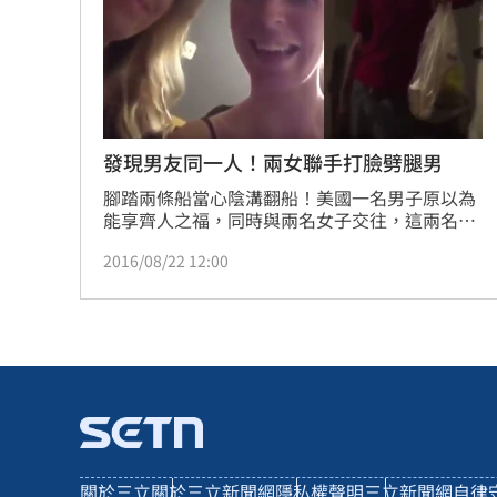
發現男友同一人！兩女聯手打臉劈腿男
腳踏兩條船當心陰溝翻船！美國一名男子原以為
能享齊人之福，同時與兩名女子交往，這兩名女
子發現後不但沒有直接撕破臉，還聯手設局，透
2016/08/22 12:00
過臉書直播將這名花心男的醜態公諸於世。
關於三立
關於三立新聞網
隱私權聲明
三立新聞網自律