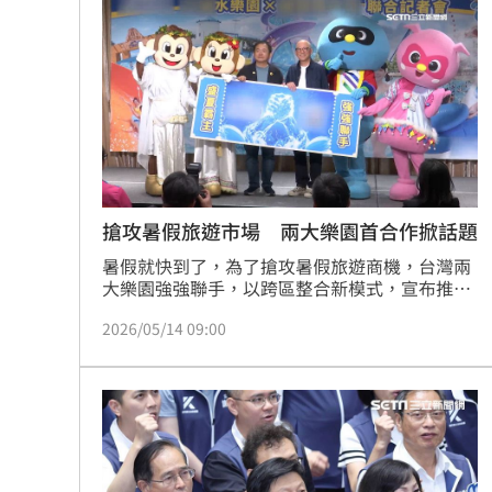
洋妞穿透視裝逛越南古蹟！導覽員不忍
毒駕無照還肇逃！南港瑪莎拉蒂男到案
轉戰股市遭槓桿反噬 韓健身網紅虧150
EZ Way捲個資疑慮風波！關務署要出手
台灣彩券開獎直播中
20:31
搶攻暑假旅遊市場 兩大樂園首合作掀話題
暑假就快到了，為了搶攻暑假旅遊商機，台灣兩
LIVE三立+24小時直播
15:27
大樂園強強聯手，以跨區整合新模式，宣布推出
雙園聯票，讓旅客一票就能暢遊兩座水樂園，預
三立iNEWS新聞台線上直播
18:00
2026/05/14 09:00
估入園人次翻倍，也將為國旅觀光注入新動能。
理想混蛋號召粉絲跨海追星吃美食！
18: