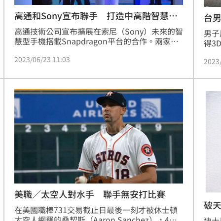
高通和Sony宣布聯手 打造中高階智慧手
台
機
高通技術公司宣布擴展在索尼（Sony）未來的智
男子
慧型手機搭載Snapdragon平台的合作。兩家公
得3
司同意攜手打造新一代頂級、高階、以及中階智
機內
2023/06/23 11:03
慧型手機。（記者：王翊綺）
2023
三方
月有
可上
美職／太空人對水手 聯手無安打比賽
破
在美國職棒731交易截止日最後一刻才被休士頓
太空人網羅的桑契斯（Aaron Sanchez），4日
迪士