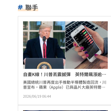
富豪遭大義滅親！偷生子竟盜鄰居身份
聯手
慈濟遭詐10億買疫苗！他點出更麻煩的
圖書館借書作者賺什麼？菜販作家：有
日神級甜點快閃台北！連5天「買一送一
逾21萬員工受惠！美銀年砸78億補助瘦
屏東綠鬣蜥已抓9萬隻 最強獵人領98萬
媽媽急過頭！瞞女兒投履歷還安...
22:46
自畫K線！川普丟震撼彈 英特爾飆漲逾
10%
美國總統川普再度出手推動半導體製造回流，川
她超商買熱狗拿3包醬！竟遭店長嗆「1
普宣布，蘋果（Apple）已與晶片大廠英特爾
（Intel）達成合作協議，雙方將在美國本土共同
BNT詐慈濟10億 醫嘆：還給陳時中清
2026/06/19 06:44
設計與生產晶片，英特爾股價終場飆漲12.89美
元或10.64％。
狂打雙殺超嘔 陳傑憲換策略一揮變2分