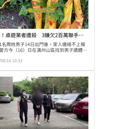
！桌遊業者遭殺 3嫌欠2百萬聯手犯
1名周姓男子14日出門後，家人連絡不上報
警方今（16）日在滿州山區找到男子遺體。
調查，死者經營桌遊店，嫌犯尤姓叔姪2人
/08/16 10:33
1名宋姓友人，共欠下約2百萬元的債務，把
約出來談還錢事宜，將人殺害砍數刀還棄屍
，為了找到遺體，全村動員幫忙搜山。