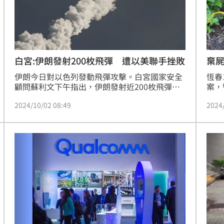
白宮:伊朗發射200枚飛彈 遭以美聯手挫敗
棄屍
案
伊朗今日對以色列發動飛彈攻擊。白宮國家安全
恆春
顧問蘇利文下午指出，伊朗發射近200枚飛彈，
案，
被美國海軍驅逐艦與以色列空軍聯手發射攔截發
警方
2024/10/02 08:49
2024
彈射下，至目前為止，伊朗的攻擊遭挫敗、無
跟另
效。
死者
山區