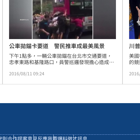
公車拋錨卡要道 警民推車成最美風景
川
下午1點多，一輛公車拋錨在台北市交通要道，
美國
忠孝東路和基隆路口，員警巡邏發現擔心造成大
的競
塞車，立刻下車幫駕駛推公車，經過的民眾、騎
目前
2016/08/11 09:24
2016
士看到也紛紛幫忙，大夥合力幾分鐘內就把近20
名。
噸重的公車推到一旁，讓網友大讚台灣真的處處
有溫情。
守則
合作提案
意見反應
我要爆料
徵才訊息