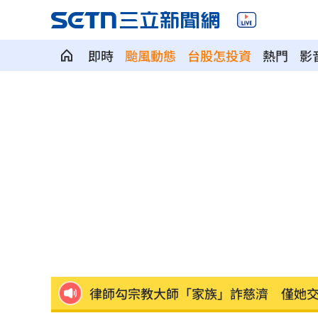
即時
颱風動態
台股怎投資
熱門
影
俄羅斯蝗害肆虐如末日 網驚：聖經十
蔡英文做2件事 黃暐瀚：台東變五五波
蔣萬安危險了！《壹蘋》台北市...
23:00
「地獄酷暑」襲南韓 礦泉水曝曬恐致
父親節真的快樂嗎？房貸10年暴增逾400
律師勾宗教大師「家族」詐慈濟 僅她