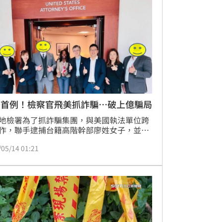
美首例！檢察官飛美抓詐騙…破上億騙局
地檢署為了抓詐騙集團，與美國執法單位跨
作，聯手逮捕台籍高階幹部廖姓女子，並查
法所得532萬美金及要價3000多萬的
/05/14 01:21
chard Mille粉紅鑽表；檢察官張富均更親自赴
訊同案共犯，取得關鍵證詞，美方也派國土
調查署團隊來台取證調查，開創台美互助偵
例。