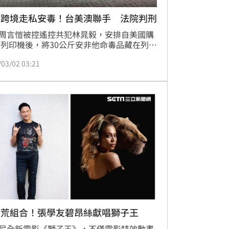
男跨境走私安毒！台美澳聯手 法院判刑
周言愷被控遙控共犯林晁毅，安排自美國購
D列印機後，將30公斤安非他命毒品藏在列印
，企圖自美國闖關運送到澳洲，台、美、澳
/03/02 03:21
合作破獲。士林地方法院一審判決周男5年8
期徒刑，共犯林晁毅5年2月有期徒刑。全案
訴。
天荒組合！張學友碧昂絲獻唱獅子王
尼全新電影《獅子王》，不僅電影特效動畫