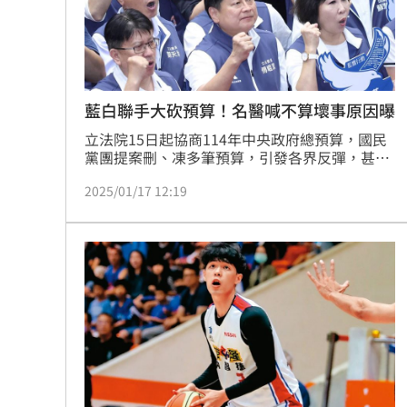
藍白聯手大砍預算！名醫喊不算壞事原因曝
立法院15日起協商114年中央政府總預算，國民
黨團提案刪、凍多筆預算，引發各界反彈，甚至
還因此掀起一陣喊話連署罷免潮。對此，Icu醫
2025/01/17 12:19
生陳志金也發表看法，在他看來如今立委大砍預
算，嚴格來說也不算是壞事，甚至認為「算是給
大家一個覺醒的機會？」。