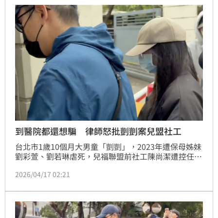
度，粉絲不到210000」等話語，讓網友失望感嘆：
「原來妳的愛也有顏色。」（記者：簡浩正）
到醫院都還想騙 律師怒批剴剴案兒盟社工
台北市1歲10個月大男童「剴剴」，2023年遭保母姊妹
劉彩萱、劉若琳虐死，兒福聯盟前社工陳尚潔遭控任內
訪視未據實通報，台北地院一審依過失致死罪判有期徒
2026/04/17 02:21
刑2年，偽造文書無罪。對此，律師李怡貞怒斥，兒福
聯盟先前曾說紀錄沒有不實，結果從法院新聞稿就能得
知，「陳尚潔就是這麼誇張到最後1秒，到醫院都試圖
在騙。」