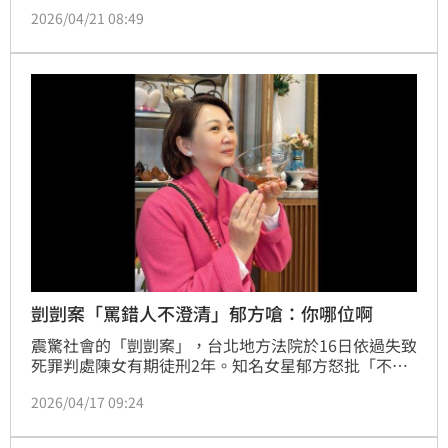
失致死罪判刑2年，成為台灣首例因過失致死被判刑的
2026/04/21 08:49
社工。判決一出，社工是否該負刑責引起社會激烈討
論。對此，律師王至德點出關鍵在於「保證人地位」。
剴剴案「罵錯人不澄清」郁方嗆：你哪位啊
震驚社會的「剴剴案」，台北地方法院於16日依過失致
死罪判處陳女有期徒刑2年。知名女星郁方怒批「不管
判幾年，對我們來講都是輕判」，並點名民進黨立委林
2026/04/17 09:24
月琴等人，引發網友質疑罵錯人，為何追著林月琴罵卻
不提時任兒福聯盟董事的藍委王育敏，並紛紛到她社群
版面留言，郁方則回應「你哪位啊」、「我沒什麼知名