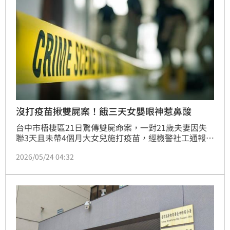
過，釐清是否有外力介入。
沒打疫苗揪雙屍案！餓三天女嬰眼神惹鼻酸
台中市梧棲區21日驚傳雙屍命案，一對21歲夫妻因失
聯3天且未帶4個月大女兒施打疫苗，經機警社工通報後
破門，發現兩人陳屍臥室，死因成謎。令人心痛又慶幸
2026/05/24 04:32
的是，女嬰在隔壁房地板挨餓3天奇蹟生還，目前生命
跡象穩定並由社會局安置。警方初步排除他殺與外力介
入，預計28日進行解剖以釐清確切死因。這起悲劇引發
大眾關注，所幸社工警覺性高，成功挽救無辜小生命。