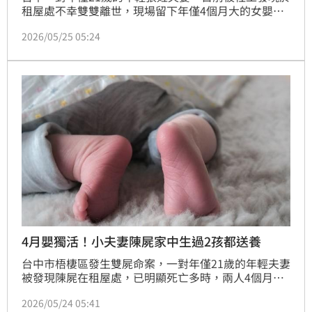
租屋處不幸雙雙離世，現場留下年僅4個月大的女嬰，
在斷糧、無人照顧的情況下撐過3天奇蹟獲救。事後張
2026/05/25 05:24
姓男子的哥哥悲痛發聲表示，儘管自身經濟狀況不富
裕，也會想辦法承擔、照顧弟弟留下的骨肉。哥哥感
嘆，弟弟生前遇到困難都沒有告訴家人，默默承擔，透
露弟弟疑似是被詐騙集團陷害逼入絕境，至於詳細真相
只能交給司法調查。
4月嬰獨活！小夫妻陳屍家中生過2孩都送養
台中市梧棲區發生雙屍命案，一對年僅21歲的年輕夫妻
被發現陳屍在租屋處，已明顯死亡多時，兩人4個月大
的女嬰，則在次臥室疑似摔落床下，無明顯外傷，被送
2026/05/24 05:41
往醫院處置。據了解，小夫妻疑似找不到工作，生活困