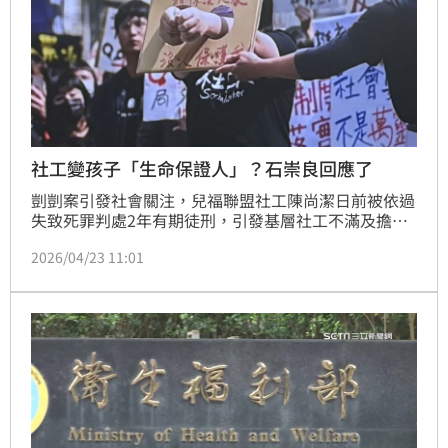
社工變孩子「生命保證人」？石崇良回應了
剴剴案引發社會關注，兒福聯盟社工陳尚潔日前被依過
失致死罪判處2年有期徒刑，引發基層社工不滿及擔
憂，社工團體昨甚至發動千人集結在行政院大門口抗
2026/04/23 11:01
議。衛福部長石崇良今（23）日在立法院公開向社工打
氣之外，他表示社工的相對責任應比照醫事人員，當是
故意或過失，且違反注意義務跟專業考量範圍時，才負
刑事與民事責任。（記者：簡浩正）