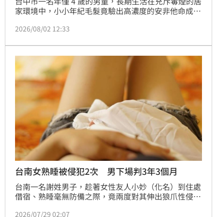
台中市一名年僅 4 歲的男童，長期生活在充斥毒煙的居
家環境中，小小年紀毛髮竟驗出高濃度的安非他命成
分！社會局社工及時介入將男童緊急安置後，這起離譜
2026/08/02 12:33
的虐童案情才隨之曝光。台中地檢署認定，男童長時間
被迫被動吸入二手毒煙，已嚴重危害身心健全與正常發
育，近日偵查終結，依《妨害未滿 7 歲幼童發育罪》提
起公訴，嚴懲這對狠心的嚴姓男子及其彭姓妻子。
台南女熟睡被侵犯2次 男下場判3年3個月
台南一名謝姓男子，趁著女性友人小妙（化名）到住處
借宿、熟睡毫無防備之際，竟兩度對其伸出狼爪性侵得
逞，直到社工進行訪視時察覺異狀，整起案件才得以曝
2026/07/29 02:07
光。台南地院近日審結，將謝男依2個乘機性交罪，應