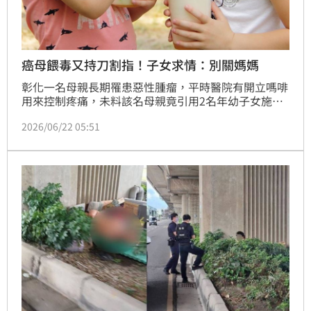
癌母餵毒又持刀割指！子女求情：別關媽媽
彰化一名母親長期罹患惡性腫瘤，平時醫院有開立嗎啡
用來控制疼痛，未料該名母親竟引用2名年幼子女施
用，還持美工刀割傷孩子手指，社會處獲報後緊急將2
2026/06/22 05:51
名幼童安置。法院審理期間，這2名幼子透過社工向法
官表示「希望媽媽不要被關」，雖然法官認為此行為不
可取，但仍考量子女意願，宣告緩刑4年，並需服義務
勞務及法治教育。