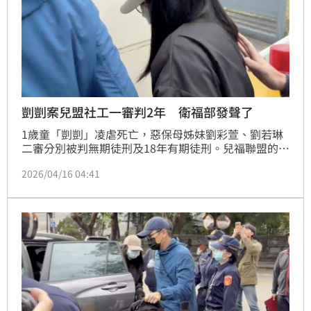
剴剴案兒盟社工一審判2年 衛福部發聲了
1歲童「剴剴」凌虐死亡，惡保母姊妹劉彩萱、劉若琳
二審分別被判無期徒刑及18年有期徒刑。兒福聯盟的社
工陳尚潔也被依過失致死、偽造文書罪起訴。北院審理
2026/04/16 04:41
後，今（16）日依過失致死判刑2年，偽造文書部分無
罪，可上訴。對此，衛福部今日也做出回應。