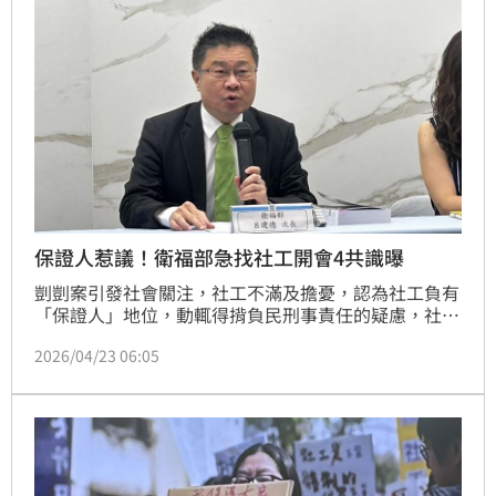
會至北中南東座談與社工進行實務對話；後續將會進行
《社會工作師法》修法，盼最快今年下個會期推動。
（記者：簡浩正）
保證人惹議！衛福部急找社工開會4共識曝
剴剴案引發社會關注，社工不滿及擔憂，認為社工負有
「保證人」地位，動輒得揹負民刑事責任的疑慮，社工
團體昨甚至發動千人集結在行政院大門口抗議。衛福部
2026/04/23 06:05
今（23）日下午與社工團體及專校院社工系所展開第一
波座談會，初步達成強化兒少保護與收出養制度等四共
識，且接下來還將由衛福部次長呂建德赴北、中、南、
東各區跟第一線社工進行座談。（記者：簡浩正）