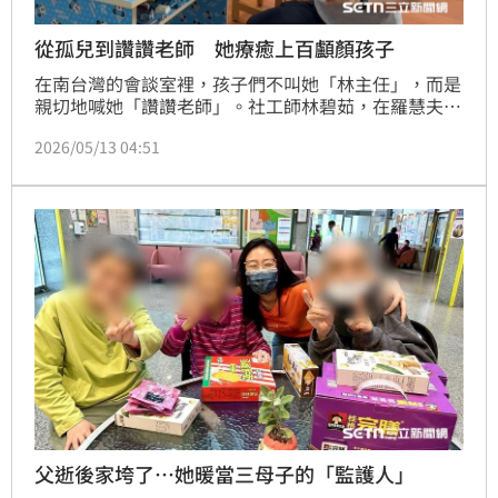
從孤兒到讚讚老師 她療癒上百顱顏孩子
在南台灣的會談室裡，孩子們不叫她「林主任」，而是
親切地喊她「讚讚老師」。社工師林碧茹，在羅慧夫顱
顏基金會服務近30年，推動「遊戲治療」也將近20
2026/05/13 04:51
年，面對先天唇腭裂的孩子，大眾往往關注的是臉上的
修補手術，但她卻在那些沈默、畏縮或突如其來的驚恐
中，看見了被忽視的、尚未縫合的心理裂痕。林碧茹語
重心長地說，孩子無法選擇父母，所以透過遊戲治療，
他們能從中找回自我，「我深信，有愛的孩子不會變
壞！」
父逝後家垮了…她暖當三母子的「監護人」