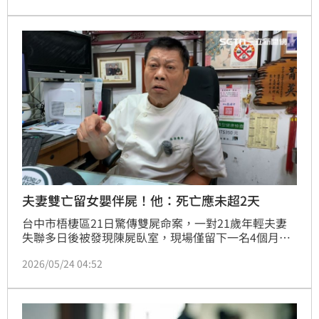
頓走上絕路，高大成分析，二人死亡時間應不超過兩
天，且餵飽孩子後才離開。
夫妻雙亡留女嬰伴屍！他：死亡應未超2天
台中市梧棲區21日驚傳雙屍命案，一對21歲年輕夫妻
失聯多日後被發現陳屍臥室，現場僅留下一名4個月大
女嬰奇蹟生還。法醫高大成根據女嬰存活狀態研判，夫
2026/05/24 04:52
妻倆應是餵飽孩子後才走上絕路，死亡時間推測不超過
2天。由於該家庭被列為高風險對象，社工因聯繫不上
通報警消破門才揭發憾事。目前女嬰生命跡象穩定並已
交由社工緊急安置，警方正深入調查確切死因與案發經