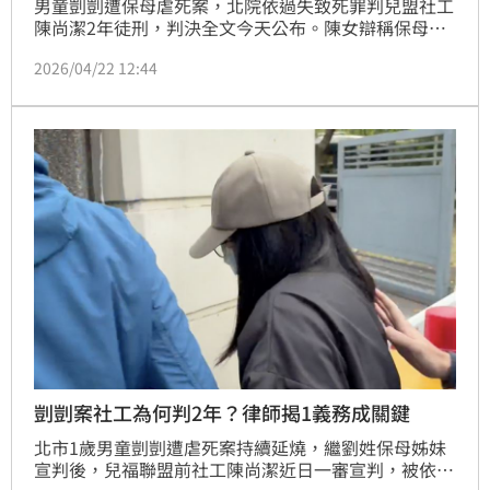
男童剴剴遭保母虐死案，北院依過失致死罪判兒盟社工
陳尚潔2年徒刑，判決全文今天公布。陳女辯稱保母刻
意隱瞞，「我當下做的每個判斷都是根據那個時候對他
2026/04/22 12:44
最好的選擇，我也盡心盡力。」
剴剴案社工為何判2年？律師揭1義務成關鍵
北市1歲男童剴剴遭虐死案持續延燒，繼劉姓保母姊妹
宣判後，兒福聯盟前社工陳尚潔近日一審宣判，被依過