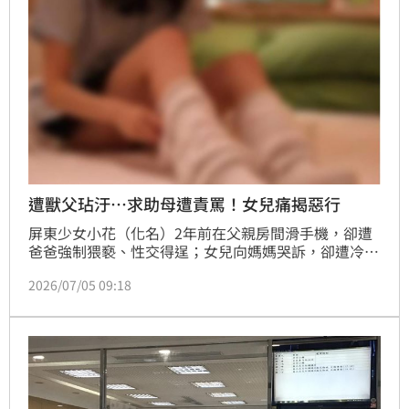
遭獸父玷汙…求助母遭責罵！女兒痛揭惡行
屏東少女小花（化名）2年前在父親房間滑手機，卻遭
爸爸強制猥褻、性交得逞；女兒向媽媽哭訴，卻遭冷處
理，甚至下封口令要求不可以對外亂說話；事後，父親
2026/07/05 09:18
又再犯，母親冷漠態度，最終讓她受不了，決定大義滅
親向學校揭露此案，父親被依法送辦，小花還被母親怪
罪，社會局介入，認為她承受父母雙重壓力，現階段身
心狀況尚未穩定，經專業社工評估她仍不宜返家，因
此，法院裁定准予再延長安置3個月。