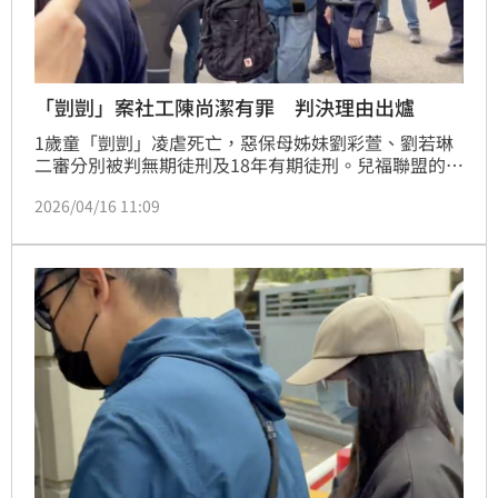
「剴剴」案社工陳尚潔有罪 判決理由出爐
1歲童「剴剴」凌虐死亡，惡保母姊妹劉彩萱、劉若琳
二審分別被判無期徒刑及18年有期徒刑。兒福聯盟的社
工陳尚潔也被依過失致死、偽造文書罪起訴。北院審理
2026/04/16 11:09
後，今依過失致死判刑2年，偽造文書部分無罪。可上
訴。