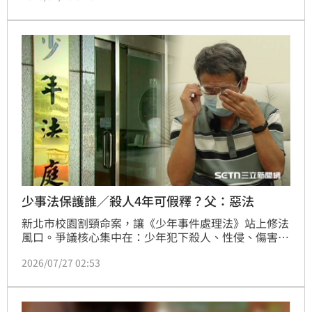
執行有期徒刑3年3個月。全案仍可上訴。
少事法保護誰／殺人4年可假釋？父：惡法
新北市校園割頸命案，讓《少年事件處理法》站上修法
風口。爭議核心集中在：少年犯下殺人、性侵、傷害致
死等重大犯罪，現行處遇是否太輕？制度強調保護與教
2026/07/27 02:53
化少年時，有沒有忽略被害人及家屬？少年犯罪紀錄一
定時間後可以塗銷，是否可能被幫派與詐騙集團利用？
重大犯罪少年的假釋門檻是否太低？40多年前建立的少
年司法制度，如何跟上時代？