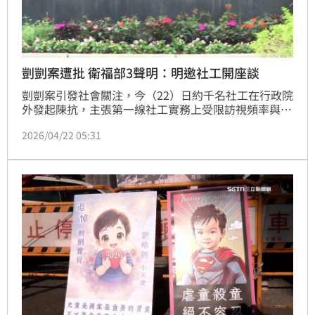
剴剴案遭批 衛福部3聲明：明邀社工開座談
剴剴案引發社會關注，今（22）日約千名社工在行政院
外發起陳抗，主張第一線社工實務上受限訪視頻率與制
度權限，更要求政府公開致歉，正視制度的系統性失
2026/04/22 05:31
靈。對此，衛福部社工司今日傍晚回應將檢討兒少收出
養制度等三點，明將邀集相關代表，舉行「公私部門協
力穩定社工人力座談會」。（圖／記者簡浩正）