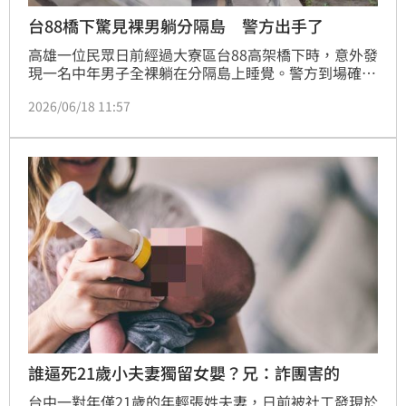
台88橋下驚見裸男躺分隔島 警方出手了
高雄一位民眾日前經過大寮區台88高架橋下時，意外發
現一名中年男子全裸躺在分隔島上睡覺。警方到場確認
時，發現男子已穿上衣服，一度拒絕協助，後續在警方
2026/06/18 11:57
與社工持續關懷、溝通下，最終同意接受安置，將送往
鳳山街友中心。
誰逼死21歲小夫妻獨留女嬰？兄：詐團害的
台中一對年僅21歲的年輕張姓夫妻，日前被社工發現於