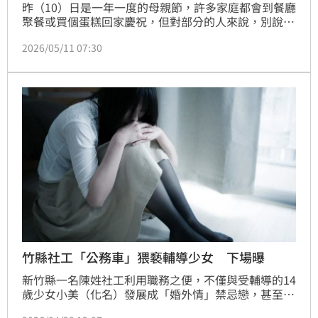
昨（10）日是一年一度的母親節，許多家庭都會到餐廳
聚餐或買個蛋糕回家慶祝，但對部分的人來說，別說是
過節了，光是維持日常生活就已經相當不容易了！深知
2026/05/11 07:30
在台灣社會角落裡，有不少失能的家庭和無依無靠的弱
勢長輩，有群社工非常暖心，他們選擇成為「成年監
護」的執行者，擔任他們沒有血緣的家人，像母親或姊
姊般守護著他們。
竹縣社工「公務車」猥褻輔導少女 下場曝
新竹縣一名陳姓社工利用職務之便，不僅與受輔導的14
歲少女小美（化名）發展成「婚外情」禁忌戀，甚至還
駕駛「公務車」載小美到停車場猥褻。案經庇護所社工