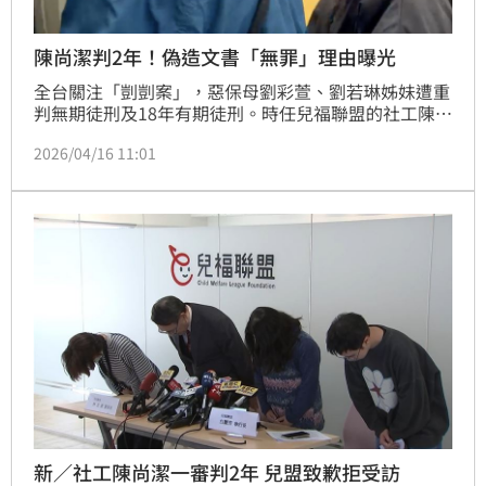
陳尚潔判2年！偽造文書「無罪」理由曝光
全台關注「剴剴案」，惡保母劉彩萱、劉若琳姊妹遭重
判無期徒刑及18年有期徒刑。時任兒福聯盟的社工陳尚
潔，遭檢方依過失致死、偽造文書2罪遭起訴，北院審
2026/04/16 11:01
理期間，陳尚潔堅持自己無罪，表示她並非主責社工，
監督保母非她的工作，今（16日）上午，北院一審宣判
出爐，陳尚潔過失致死2年、偽造文書無罪，而偽造文
書部分無罪理由也曝光。
新／社工陳尚潔一審判2年 兒盟致歉拒受訪