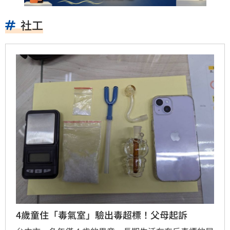
社工
4歲童住「毒氣室」驗出毒超標！父母起訴