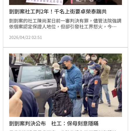
剴剴案社工判2年！千名上街要卓榮泰踹共
剴剴案的社工陳尚潔日前一審判決有罪，儘管法院強調
依個案認定保證人地位，但卻引發社工界怒火，今
（22）日約千人在行政院外發起陳抗，主張第一線社工
2026/04/22 02:51
實務上受限訪視頻率與制度權限，更要求政府公開致
歉，正視制度的系統性失靈。而衛福部回應，將持續強
化溝通、檢討收出養制度，並進行跨域對話，邀集第一
線社工及學者討論，以完善政策、制度支持。（記者：
簡浩正）
剴剴案判決公布 社工：保母刻意隱瞞