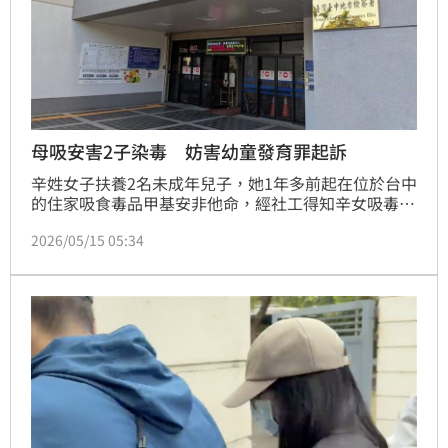
母吸安害2子染毒 妨害幼童發育罪起訴
辛姓女子扶養2名未成年兒子，她1年多前起在位於台中
的住家吸食毒品甲基安非他命，經社工得知辛女吸毒，
對2名少年採樣送驗後，均驗出毒品反應，中檢偵辦後
2026/05/15 05:34
依法將辛女起訴。