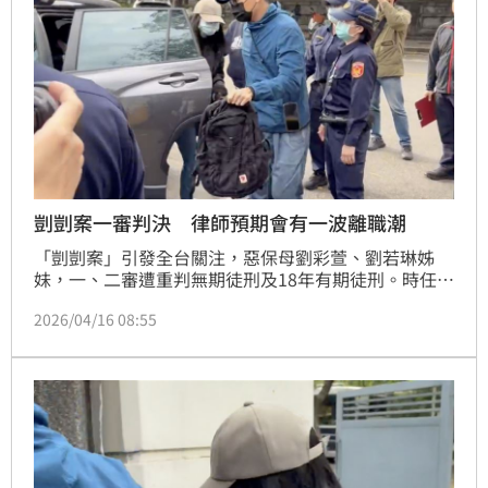
剴剴案一審判決 律師預期會有一波離職潮
「剴剴案」引發全台關注，惡保母劉彩萱、劉若琳姊
妹，一、二審遭重判無期徒刑及18年有期徒刑。時任兒
福聯盟的社工陳尚潔，涉犯過失致死被判2年，但涉偽
2026/04/16 08:55
造文書無罪，對此，律師林智群認為，可以預期的是，
社工會有一波離職潮，以後沒人想當社工。