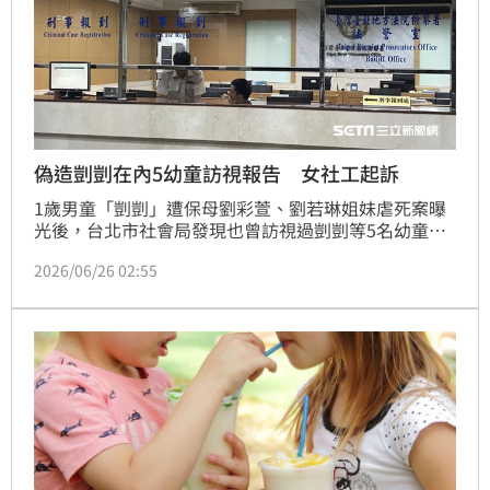
偽造剴剴在內5幼童訪視報告 女社工起訴
1歲男童「剴剴」遭保母劉彩萱、劉若琳姐妹虐死案曝
光後，台北市社會局發現也曾訪視過剴剴等5名幼童的
訪視員林人慈，涉嫌造假5名幼童的例行訪視報告，理
2026/06/26 02:55
由是她有在職進修，無法按月訪視。社會局因此向台北
地檢署告發，北檢偵辦後，認林女共3次偽造訪視劉彩
萱姐妹的報告，依偽造維書罪起訴。