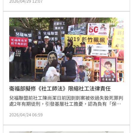
2026/04/29 12:07
察覺異狀後通報警方，全案才因此曝光。新竹地院法官
痛批陳男嚴重破壞社工形象，依妨害性自主等罪判處有
期徒刑4年2月。
衛福部擬修《社工師法》限縮社工法律責任
兒福聯盟前社工陳尚潔日前因剴剴案被依過失致死罪判
處2年有期徒刑，引發基層社工擔憂，認為負有「保證
人」地位動輒得揹負民刑事責任的疑慮。衛福部今
2026/04/24 06:59
（24）日邀集法界、學界，針對保證人地位進行法律及
實務上的討論。衛福部次長呂建德表示，會中討論得出
「保證人地位採個案判斷非一體適用」等三點，他後續