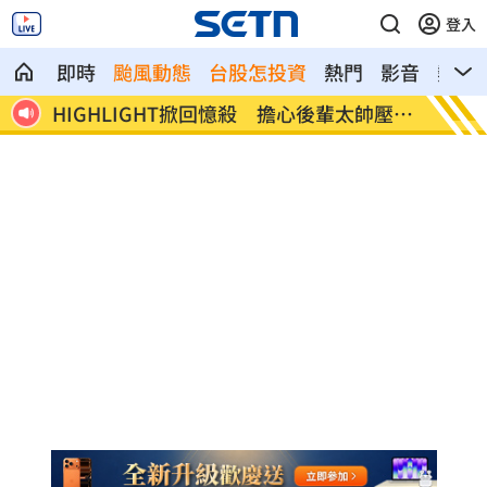
登入
即時
颱風動態
台股怎投資
熱門
影音
熱搜
帥壓力
狂冒百顆紅疹非毛囊炎！醫診斷出罕見疾
颱風還
病