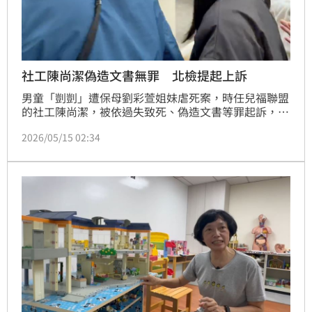
社工陳尚潔偽造文書無罪 北檢提起上訴
男童「剴剴」遭保母劉彩萱姐妹虐死案，時任兒福聯盟
的社工陳尚潔，被依過失致死、偽造文書等罪起訴，一
審台北地方法院依過失致死罪，判處陳女2年有期徒
2026/05/15 02:34
刑，但偽造文書部分判處無罪。台北地檢署15日針對無
罪及量刑部分，向台北地院提起上訴。