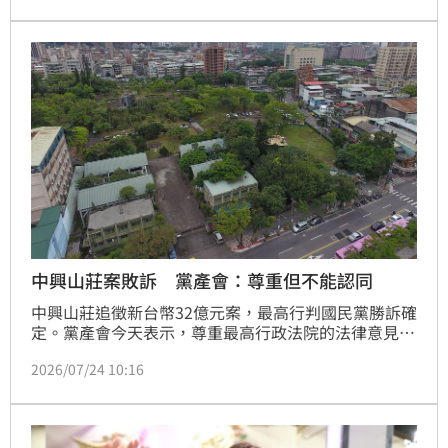
持支撐，呈現顯著的「女熱男冷」現象。行政院長卓榮
泰則面臨「男性失溫」警訊，男性不滿意度飆破五成。
專家指出，執政團隊過度側重婦幼福利，卻忽視青年與
中壯年男性在職涯、購屋及經濟壓力上的焦慮。如何解
決政策資源分配失衡並挽回男性選民，已成為卓榮泰內
閣當前最迫切的政治課題。
中興山莊案敗訴 黨產會：尊重但不能認同
中興山莊追徵新台幣32億元案，最高行判國民黨勝訴確
定。黨產會今天表示，尊重最高行政法院的法律意見，
但不能認同；期盼最高行政法院具體指明，為何一政黨
2026/07/24 10:16
可由國家常年編預算供其開銷、購置土地，又轉賣給民
間謀利，竟不需歸還不當利益於全民。