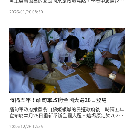
黨主席黃國昌的互動向來是政壇焦點。學者李忠憲說，
他很久以前就覺得台灣民眾黨最好的接班人，不是黃國
2026/01/20 08:50
昌而是精神科醫師沈政男，現在還是這樣認為。民眾黨
的真正核心資產：不是政黨，而是「醫師神話」。
時隔五年！緬甸軍政府全國大選28日登場
緬甸軍政府推翻翁山蘇姬領導的民選政府後，時隔五年
宣布於本月28日重新舉辦全國大選。這場原定於2023
年舉行的選舉，因內亂與安全局勢多次延期，如今終於
2025/12/26 12:55
登場，但其正當性卻備受質疑。此次參與選舉的政黨，
多數被外界認為與軍方關係密切。聯合國及多個人權組