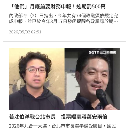
「他們」月底前要財務申報！逾期罰500萬
內政部今（2）日指出，今年共有74個政黨須依規定完
成申報，並已於今年3月17日發函提醒各政黨應於期限
內完成114年度的財務申報，而未於期限內申報者，最
2026/05/02 02:51
高可處新臺幣500萬元罰鍰；有申報但不符規定，經通
知限期補正仍未改善者，最高可處100萬元罰鍰。
若沈伯洋戰台北市長 投票曝贏蔣萬安兩倍
2026年九合一大選，台北市市長選舉備受矚目，國民