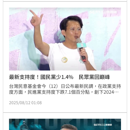
成申報或逾期等情形，內政部將召開政黨審議會審議裁
罰事宜。
最新支持度！國民黨少1.4% 民眾黨回巔峰
台灣民意基金會今（12）日公布最新民調，在政黨支持
度方面，民進黨支持度下跌7.1個百分點，創下2024年
1月以來新低，而國民黨則是略少了1.4個百分點。而得
2025/08/12 01:08
注意的是，在上個月跌了3.5個百分點創下逾3年新低的
民眾黨，則回升3.7個百分點，回到15.2%。