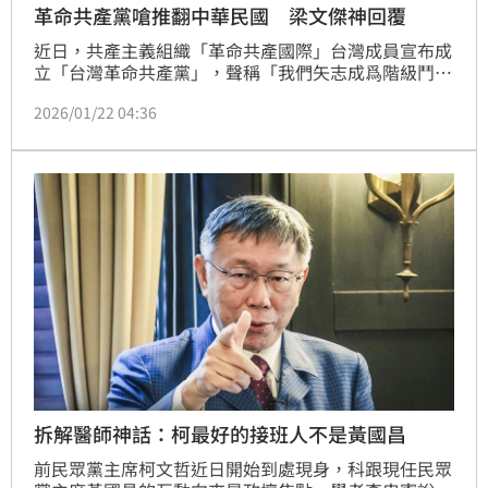
革命共產黨嗆推翻中華民國 梁文傑神回覆
近日，共產主義組織「革命共產國際」台灣成員宣布成
立「台灣革命共產黨」，聲稱「我們矢志成爲階級鬥爭
中，足以帶領群眾推翻中華民國統治階級並建設共產主
2026/01/22 04:36
義社會的主導力量」，掀起了各界好奇與討論。今
（22）日，陸委會主委梁文傑主持例行記者會時，被問
到「台灣革命共產黨」相關議題，他也做出了一段精闢
的解析。
拆解醫師神話：柯最好的接班人不是黃國昌
前民眾黨主席柯文哲近日開始到處現身，科跟現任民眾