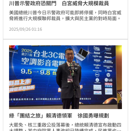
川普示警政府恐關門 白宮威脅大規模裁員
美國總統川普今日示警政府可能即將停擺，同時白宮威
脅將進行大規模聯邦裁員，擴大與民主黨的對峙局面。
2025/09/26 01:16
綠「團結之旅」賴清德領軍 徐國勇曝規劃
大罷免、核三重啟公投落幕後，總統賴清德宣布啟動四
大調整，其中府院黨人事改組已陸續完成，民進黨也傳