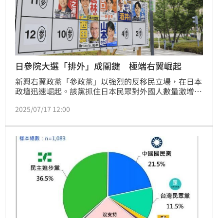
日參院大選「排外」成關鍵 極端右翼崛起
新興右翼政黨「參政黨」以強烈的反移民立場，在日本
政壇迅速崛起。該黨抓住日本民眾對外國人數量激增的
焦慮，吸引了大量保守派選民的支持。參政黨主張限制
2025/07/17 12:00
移民等，針對外國人的政策引起關注。日本20日將舉行
參議院選舉，外國人政策成為關鍵議題，各政黨紛紛提
出應對措施，從「零非法移民」到限制外國人購置房
產，顯示出這一議題在日本政治中的重要性。