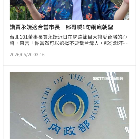
讚賈永婕適合當市長 邰哥喊1句網瘋朝聖
台北101董事長賈永婕近日在網路節目大談愛台灣的心
聲，直言「你當然可以選擇不要當台灣人，那你就不要
在這裡啊」，沒想到引來部分人士出征砲轟。另外，引
2026/05/20 03:16
起大批網友關注的是，邰智源在節目中說出一句，「不
需要挪用助理費、不需要靠政黨donation買房子」，
讓不少人認為似乎是在暗酸政治人物，忍不住直呼「一
次酸爆兩個貪污犯！」