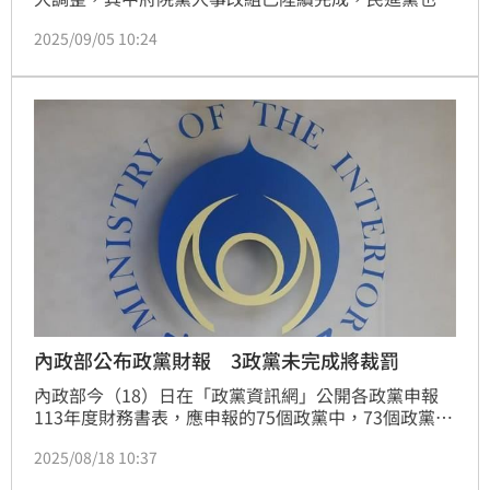
出將安排黨主席賴清德、秘書長徐國勇啟動22縣市巡迴
2025/09/05 10:24
座談。對此，徐國勇今（5）日受訪表示，這部分尊重
主席，他也會做相關安排，無論是執政或非執政縣市，
會到全國每個地方跟全國民眾溝通。
內政部公布政黨財報 3政黨未完成將裁罰
內政部今（18）日在「政黨資訊網」公開各政黨申報
113年度財務書表，應申報的75個政黨中，73個政黨已
完成申報，其中「中華統一促進黨」為逾期完成補正，
2025/08/18 10:37
另有「復康聯盟黨」1個政黨未依限申報，「更生黨」1
個政黨經限期補正後，補正內容仍不符規定。相關未完