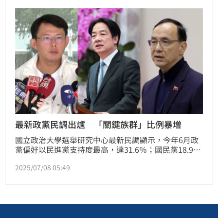
最新政黨民調出爐 「關鍵族群」比例暴增
國立政治大學選舉研究中心最新民調顯示，今年6月政
黨偏好以民進黨支持度最高，達31.6％；國民黨18.9％
次之；民眾黨則為10.6％。值得一提的是，三大主流政
2025/07/08 05:49
黨支持度對比去年都有所下降，中立無反應的民眾比例
則一口氣上漲接近4％。