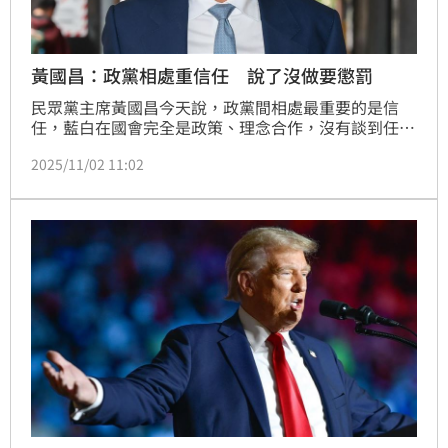
黃國昌：政黨相處重信任 說了沒做要懲罰
民眾黨主席黃國昌今天說，政黨間相處最重要的是信
任，藍白在國會完全是政策、理念合作，沒有談到任何
未來選舉席位分配；與國民黨的合作當然有摩擦、有說
2025/11/02 11:02
了沒做到的事情，民眾黨會用具體行動回應，「我後面
一定有懲罰機制」。