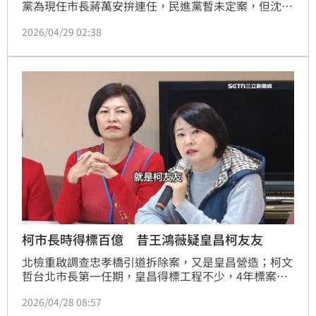
黨為現任市長蔣萬安拚連任，民進黨暫未定案，但沈伯
洋的呼聲很高。對此《壹蘋新聞網》舉辦網路投票，詢
2026/04/29 02:38
問「沈伯洋若與蔣萬安搶台北市長，你支持誰？」截至
4月29日14時的投票結果，支持沈伯洋為66%、支持蔣
萬安為32%。
柯市長時得標百億 昔王鴻薇疑皇昌柯友友
北檢重啟調查忠孝橋引道拆除案，又是皇昌營造；柯文
哲台北市長第一任期，皇昌得標工程不少，4年標案金
額高達160億，2018年時任議員的王鴻薇，還質疑皇昌
2026/04/28 08:57
是「柯友友」嗎？而律師分析，接下來還有魚果市場等