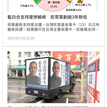
藍白合支持度慘輸綠 民眾黨創逾3年新低
政黨最新支持度出爐，台灣民意基金會今（15）日公布
最新民調，結果顯示在台灣主要政黨中，民進黨支持度
持續坐穩第一，且比上個月略為增加，來到36.5%；國
2025/07/15 10:18
民黨也上升到21.5%，而民眾黨則是下跌了3.5個百分
點，來到11.5%，為自2022年4月以來最低的紀錄。這
也代表了，「藍白合」加在一起，仍慘輸民進黨
3.5%。