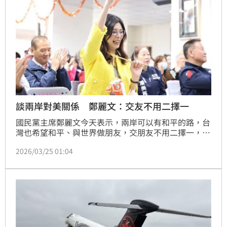
談兩岸對美關係 鄭麗文：交友不用二擇一
國民黨主席鄭麗文今天表示，兩岸可以有和平的路，台
灣也希望和平、與世界做朋友，交朋友不用二擇一，
「傻瓜才二擇一」；深化兩岸關係不用犧牲對美關係，
2026/03/25 01:04
兩者沒有矛盾，希望的是要雙贏共好。