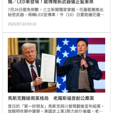
獨／LED車登場！罷傅推新武器催正藍軍票
7月26日罷免倒數，三立新聞獨家掌握，花蓮罷團推出
秘密武器，兩輛LED宣傳車，今（10）日要跑遍花蓮大
街小巷，一路上會放國旗歌，和國父孫中山跟蔣經國的
2025/07/10 03:10
照片配上名言，就是要吸出中華民國派跟國民黨正藍軍
選票罷免傅崐萁。
馬斯克難破兩黨格局 老羅斯福曾創公麋黨
昔日的「第一好朋友」馬斯克與川普鬧翻後宣布組黨，
放眼明年期中選舉。美國史上第3勢力前仆後繼，老羅