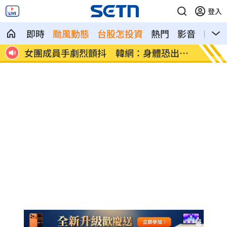
登入
即時
颱風動態
台股怎投資
熱門
影音
熱搜
出問
台中男發酒瘋遭管束！尿在警察身上下場
父親節
曝
動