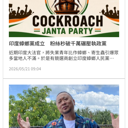
印度蟑螂黨成立 粉絲秒破千萬碾壓執政黨
近期印度大法官，將失業青年比作蟑螂、寄生蟲引爆眾
多當地人不滿。於是有競選商創立印度蟑螂人民黨
（Cockroach Janta Party）只在作為「懶惰和失業者
2026/05/21 09:04
的代言人」，並提供眾人發洩的管道、質問政府的錢都
去哪了。該黨創立不到一週，在官方社群的粉絲已破千
萬，遠超印度總理莫迪（Narendra Modi）所屬印度人
民黨（BJP）。