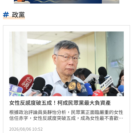
政黨
女性反感度破五成！柯成民眾黨最大負資產
根據政治評論員吳靜怡分析，民眾黨正面臨嚴重的女性
信任赤字，女性反感度突破五成，成為女性最不喜歡的
政黨，柯文哲與黃國昌的政治風格被視為主要負資產。
2026/08/06 10:52
另一方面，賴清德總統信任度逆勢提升，主要受女性支