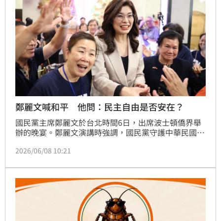
鄭麗文喊和平 他問：民主自由是否安在？
國民黨主席鄭麗文於台北時間6日，出席波士頓僑界舉
辦的晚宴。鄭麗文演講時強調，國民黨守護中華民國憲
法，承擔開創和平繁榮的歷史使命，在當前動盪的國際
2026/06/08 10:21
地緣政治中，國民黨將扮演「搭橋者」的角色，為台海
與區域福祉找出和平新路。資深媒體人黃暐瀚今（8）
天撰文寫下《誰，不要和平？》他在文中提到，沒有人
不要和平，關鍵是和平之外，民主自由，是否安在？