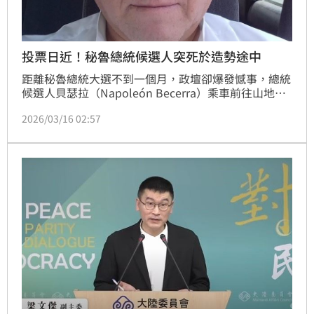
投票日近！秘魯總統候選人突死於造勢途中
距離秘魯總統大選不到一個月，政壇卻爆發憾事，總統
候選人貝瑟拉（Napoleón Becerra）乘車前往山地城
市造勢，行經郊區偏遠公路時，不明原因發生車禍，送
2026/03/16 02:57
醫搶救後傷重不治，車上的3名同行者也受傷；如今其
他政黨紛紛表達哀悼。