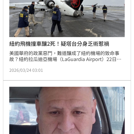
紐約飛機撞車釀2死！疑塔台分身乏術惹禍
美國華府的政黨惡鬥，難道釀成了紐約機場的致命事
故？紐約拉瓜迪亞機場（LaGuardia Airport）22日發
生飛機撞上跑道消防車，造成兩名機師喪命，而背後原
2026/03/24 03:01
因恐怕和航管員分身乏術有關。去年美國史上持續最久
的政府關門，導致航管員收不到薪水，許多人乾脆怠工
缺勤，至今全美塔台人力仍短缺3000人之多。