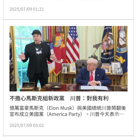
斯福也曾出走共和黨，自立公麋黨。專家指出，第3勢
2025/07/09 01:21
力雖難打破美國170多年的兩黨格局，但仍產生影響。
不擔心馬斯克組新政黨 川普：對我有利
億萬富豪馬斯克（Elon Musk）與美國總統川普鬧翻後
宣布成立美國黨（America Party）。川普今天表示，
不擔心昔日盟友馬斯克創立新政黨造成的影響，他還
2025/07/09 05:02
說，這可能會帶來幫助，「第3黨向來對我有利」。