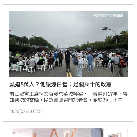
案件，柯文哲未來幾年，恐怕官司纏身。
凱道8萬人？他酸爆白營：是個乘十的政黨
前民眾黨主席柯文哲涉京華城等案，一審遭判17年，得
知判決的當晚，民眾黨即召開記者會，並於29日下午兩
點「上凱道」，號召全台小草替柯文哲討公道，甚至喊
2026/03/30 02:54
出現場有8萬名支持者到場。對此，網紅四叉貓劉宇席
也曝光現場真實人數，並笑喊「尊重他們的自我認同，
畢竟是個誠……乘十的政黨」。