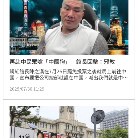
再赴中民眾嗆「中國狗」 館長回擊：邪教
網紅館長陳之漢在7月26日罷免投票之後就馬上前往中
國，宣布要把公司總部就設在中國，喊出我們就是中國
人。只是這時間點就在罷免投票後，恐怕會讓國際社會
2025/07/30 11:29
錯誤解讀成台灣人接受親中價值。