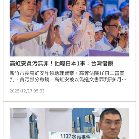
高虹安貪污無罪！他曝日本1事：台灣借鏡
新竹市長高虹安詐領助理費案，高等法院16日二審宣
判，貪污部分撤銷，高虹安被以偽造文書罪判刑6月，
得易科罰金。結果在台灣社會引發了不少討論。對此，
2025/12/17 05:03
資深媒體人矢板明夫表示，可以從三個層面思考，並提
及日本處理方式，非一律上綱為貪污重罪，「這樣的經
驗，或許值得台灣借鏡。」