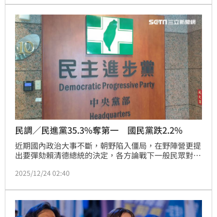
織直指，這場選舉是在暴力與壓迫氛圍中進行，恐淪為
軍政府延續權力的工具。隨著反對聲浪升高、逮捕行動
持續，緬甸是否真能藉由選舉走向政治穩定，仍充滿變
數。
民調／民進黨35.3%奪第一 國民黨跌2.2%
近期國內政治大事不斷，朝野陷入僵局，在野陣營更提
出要彈劾賴清德總統的決定，各方論戰下一般民眾對於
藍綠白三黨的認同又出現什麼樣的變化呢？今（24）日
2025/12/24 02:40
《震傳媒》公布一份最新民調，在政黨傾向調查中，民
進黨拿下35.3%，即便較上回略下滑，仍比國民黨、民
眾黨兩者相加多出一截。