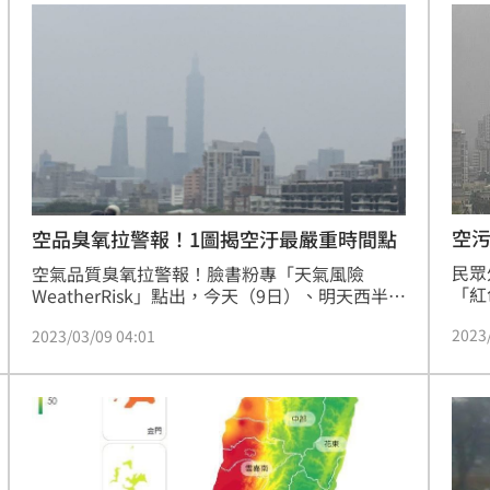
空污
空品臭氧拉警報！1圖揭空汙最嚴重時間點
民眾
空氣品質臭氧拉警報！臉書粉專「天氣風險 
「紅
WeatherRisk」點出，今天（9日）、明天西半部
金門
的指標污染物都是臭氧，有幾個區域呈「橘色提
2023
2023/03/09 04:01
醒」等級，建議減少在戶外活動。