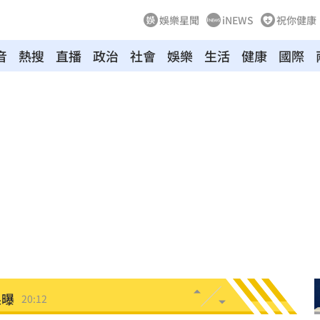
娛樂星聞
iNEWS
祝你健康
音
熱搜
直播
政治
社會
娛樂
生活
健康
國際
公憤
20:21
高
20:20
20:17
險死
20:14
面曝
20:13
果曝
20:12