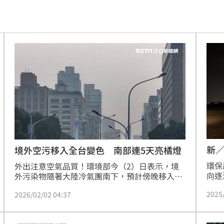
反擊
20:12
訣
20:10
20:10
慘
20:09
特訓
20:09
發展
20:03
故障
20:02
新／
境外空污移入全台變色 南部連5天亮橘燈
環保
局
外出注意空氣品質！環境部今（2）日表示，境
19:55
向逐
外污染物隨著大陸冷氣團南下，預計傍晚移入影
區、
響我國空氣品質，短時間污染濃度偏高，空氣品
19:53
2025
2026/02/02 04:37
區、
質多為普通至橘色提醒等級。中部以北預計明日
區、
午後趨緩，不過南部地區則因境外污染物往南傳
關
19:52
受影
輸，且位於下風處、風速較弱，橘色提醒可能持