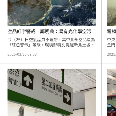
空品紅字警戒 鄭明典：易有光化學空污
霧
今（25）日空氣品質不理想，其中北部空品區為
中央
「紅色警示」等級，環境部特別提醒新北土城地
金門
區，敏感族群應減少在戶外劇烈活動。前中央氣
局部
2025/03/25 09:53
2025
象局長鄭明典指出，今大晴天，但不清澈，空氣
能見
乾燥又靜風，這是容易有光化學空氣污染的天氣
崗機
條件。
道一
有民
也進