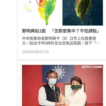
鄭明典貼1圖 「怎那麼集中？不低調點」
中央氣象局長鄭明典今（8）日早上在臉書發
文，貼出今早6時的全台空氣品質圖，寫下「怎
麼那麼集中？都不會低調一點。」引起討論。
2023/03/08 07:23