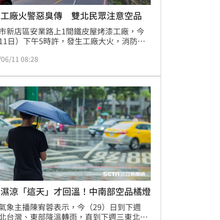
店工廠火警惡臭傳 雙北民眾注意空品
市新店區安業路上1間鐵皮屋烤漆工廠，今
11日）下午5時許，發生工廠大火，消防隊
在路上就有看到濃煙。消防隊到場後工廠已
/06/11 08:28
面燃燒，經初步了解，工廠員工已全數逃
火勢在6時許分撲滅。新北市消防局表示，
市民朋友，建議鄰近區域民眾暫時緊閉居家
，外出務必佩戴口罩，避免於戶外長時間逗
以減少呼吸道及眼睛不適感。記者莊淇鈞／
報導
台濕涼「這天」才回溫！中南部空品橘燈
氣象主播陳宥蓉表示，今（29）日到下週
北台灣、東部降溫轉雨，直到下週三東北季