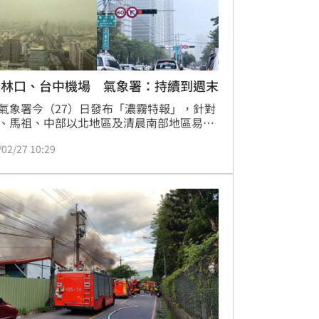
鎖林口、台中機場 氣象署：持續到週末
氣象署今（27）日發布「濃霧特報」，針對
、馬祖、中部以北地區及清晨南部地區易有
霧或低雲影響能見度，桃園至台中都已出現
/02/27 10:29
度不足200公尺的現象，一早包含台中清泉
場國內國際航班被迫取消或延誤，甚至連國
號跟三號也被霧鎖，行車速度緩慢，林口也
眾反映行車時能見度相當低。對此，氣象署
行說明。