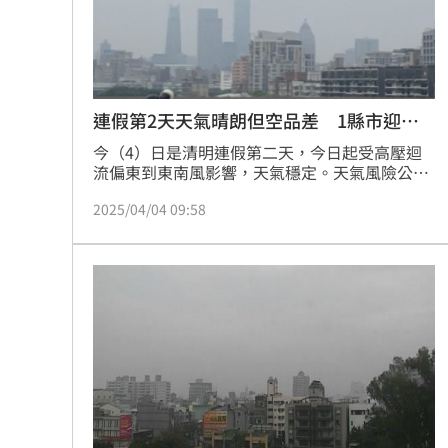
連假第2天天氣晴朗但空品差 1縣市迎強
風
今（4）日是清明連假第二天，今日起受高壓迴
流偏東到東南風影響，天氣穩定。天氣風險公司
天氣分析師薛皓天表示，各地放晴、氣溫稍回
2025/04/04 09:58
升，是適合出門郊遊的日子。北部氣溫14至26
度，中部17至27度，南部17至29度，東部16至
24度。整體氣溫舒適，南部地區可能稍感覺熱，
西部晨間可能出現霧或低雲，民眾行車時提高警
覺。（記者：簡浩正）