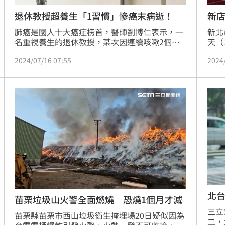
退休教授超養生「1習慣」慘癌末病逝！
新
肺癌是國人十大癌症榜首，醫師劉博仁表示，一
新北
名重視養生的退休教授，某次因連續咳嗽2個月
天（
就醫，未料後續檢查確認，竟已肺腺癌四期。他
獲報
2024/07/16 07:55
2024
表示，經推測原因可能與患者每日晨跑有關，
經全
「若空氣品質不佳，人應避免戶外運動，以免成
出，
為活動型的人體空氣清淨機。
提醒
門窗
留，
新北
北
苗栗垃圾山火警全面燃燒 恐燒1個月才滅
三立
苗栗縣苗栗市西山垃圾衛生掩埋場20日疑似因為
二，