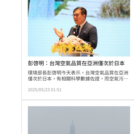
白海豚暴風圈恐擦過北台灣 最快明發
AI生成文章容易判斷 專家點名「4大破綻
熊本地震 林佳龍向日方遞交500萬賑災
新北小小學童消防夏令營 讓學童擬真
台灣彩券開獎直播中
20:31
彭啓明：台灣空氣品質在亞洲僅次於日本
環境部長彭啓明今天表示，台灣空氣品質在亞洲
LIVE三立+24小時直播
15:27
僅次於日本，有相關科學數據佐證，而空氣污染
來源非常多，非僅固定污染源，還有很多來源，
三立iNEWS新聞台線上直播
18:00
2025/05/23 01:51
建議科學討論。
理想混蛋號召粉絲跨海追星吃美食！
18: