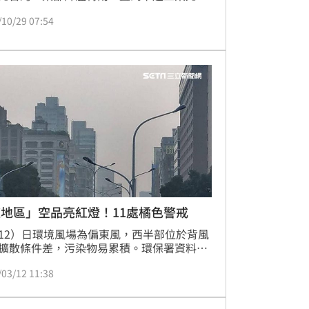
會減弱，雨區縮減，中南部地區則日夜溫差
/10/29 07:54
，早出晚歸請記得適時添加衣物。另外，未
天要留意空氣品質，尤其是下週一到週二，
以南地區恐怕會亮起「橘燈」。
地區」空品亮紅燈！11處橘色警戒
12）日環境風場為偏東風，西半部位於背風
擴散條件差，污染物易累積。環保署資料指
截至今早10時止，二林地區空氣品質監測站
/03/12 11:38
紅燈」，另有11處達到「橘色提醒」等級。