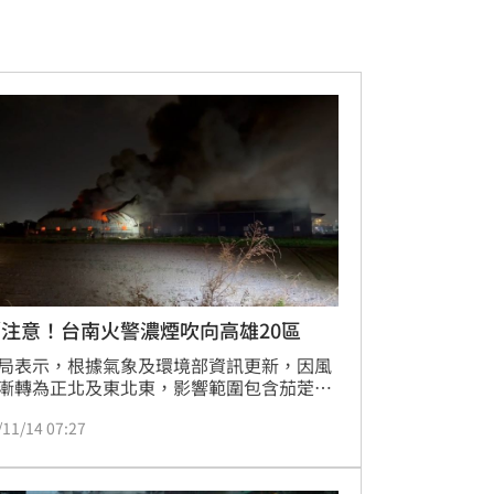
注意！台南火警濃煙吹向高雄20區
局表示，根據氣象及環境部資訊更新，因風
漸轉為正北及東北東，影響範圍包含茄萣
永安區、彌陀區、梓官區、楠梓區、左營
/11/14 07:27
仁武區、鼓山區、鳥松區、前鎮區、前金
旗津區、小港區等13個行政區，另空氣品質
響區域含涵蓋阿蓮區、路竹區、岡山區、湖