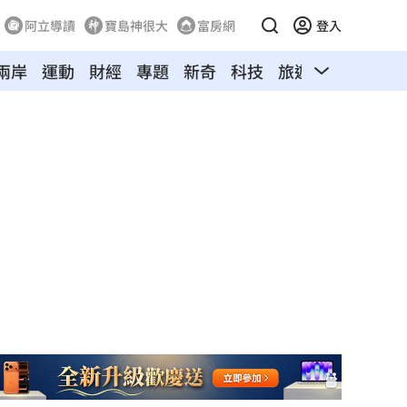
阿立導讀
寶島神很大
富房網
登入
兩岸
運動
財經
專題
新奇
科技
旅遊
汽車
寵物