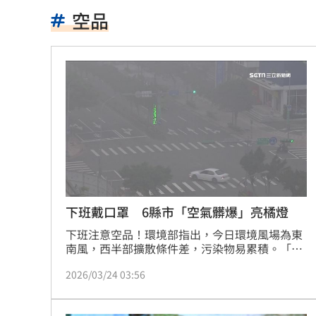
姜厚任認愛挨酸恐被騙！曬39年前鐵證
空品
前員工半年就閃人 蔡阿嘎8字吐留人秘
馬斯克喊與輝達合作！AMD蘇媽回應了
74歲男省錢吃麵包 半年後女兒一看嚇
葉總眼光超細 陳子豪：表現不好抓我
獨／河北彩花現身味全主場 傳想來台
獨／颱風攪局！郵輪旅沖繩變香港又遇
下班戴口罩 6縣市「空氣髒爆」亮橘燈
「欣瑩捕賢國昌在後? 」她揭藍白新竹亂
下班注意空品！環境部指出，今日環境風場為東
南風，西半部擴散條件差，污染物易累積。「台
中至台南」空氣品質亮起橘燈，對敏感族群達到
Jennie大秀火辣身材 自曝曾感到自卑
2026/03/24 03:56
不健康的等級，提醒民眾要特別留意。
擺脫49戰0轟陰霾 陳子豪曝和界外球有