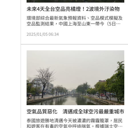
未來4天全台空品亮橘燈！2波境外汙染物
環境部綜合最新氣象預報資料、空品模式模擬及
空品監測結果，中國上海至山東一帶今（5日）
有霾害現象，污染物持續累積，預計下週將有兩
2025/01/05 06:34
波境外污染物，週一（6日）境外污染物伴隨大
陸冷氣團南下影響我國空氣品質，預估空氣品質
為普通至橘色提醒；9日持續受大陸冷氣團影
響，東北風可能挾帶另一波境外污染物移入，預
估空氣品質多為橘色提醒；且兩波冷空氣使彰化
至雲嘉南沿海地區風速增強，易引發揚塵現象影
響空氣品質及能見度，請民
空氣品質惡化 清邁成全球空污最嚴重城市
泰國旅遊勝地清邁今天被濃濃的霧霾籠罩，居民
和遊客在有毒的空氣中呼哧喘氣。根據瑞士空氣