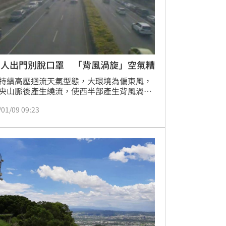
南人出門別脫口罩 「背風渦旋」空氣糟
持續高壓迴流天氣型態，大環境為偏東風，
央山脈後產生繞流，使西半部產生背風渦
空氣污染物易滯留於西部地區不易擴散。台
/01/09 09:23
今（9）日一早空氣品質不佳，高濕度使污
更易累積，市府提醒市民未來5天內出門儘
戴口罩。（記者：陳弋）