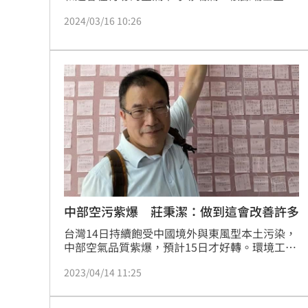
品質追蹤業者IQAir，這座通常風景如畫的城市今
2024/03/16 10:26
早成為世界上空氣污染最嚴重都市。
中部空污紫爆 莊秉潔：做到這會改善許多
台灣14日持續飽受中國境外與東風型本土污染，
中部空氣品質紫爆，預計15日才好轉。環境工程
學者莊秉潔教授指出，如果台中市長盧秀燕沒有
2023/04/14 11:25
拖延「增氣減煤」，柴油大貨車空品維護區有執
行，中部空氣會改善很多，「真正重視空污」的
地方政府會制定自治條例，預先因應。