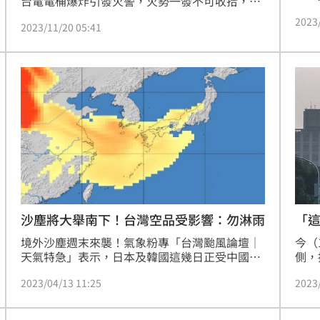
台電電桶爆炸引發火警，火勢一發不可收拾，截
風才
至目前為止已全面燃燒。消防局雖立刻派遣人車
2023
較大
2023/11/20 05:41
到場灌救，並請求怪手支援闢建防火線。但現場
來幾
堆置1500噸廢家具，加上底部有沼氣，火勢過於
苗栗
猛烈，恐怕要燒1個月才能完全滅火，空氣品質
堪憂。
「這
沙塵將大舉南下！台灣空品受影響：勿淋雨
今（
境外沙塵週末來襲！氣象粉專「台灣颱風論壇｜
側，
天氣特急」表示，日本及韓國這幾日正受中國北
出，
方及內蒙古的沙塵暴侵襲，全新一波沙塵已經出
2023
2023/04/13 11:25
亮「
現，即將大舉南下。