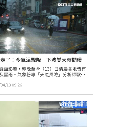
、燕巢區、橋頭區、大社區等7區，提醒下
民眾特別留意。
神走了！今氣溫驟降 下波變天時間曝
鋒面影響，昨晚至今（13）日清晨各地皆有
及雷雨。氣象粉專「天氣風險」分析師歐宗
出，目前鋒面已來到巴士海峽，轉受東北季
/04/13 09:26
響，大多數地區天起都已經轉穩定，僅台
屏東有小範圍降雨，預估中午會逐漸趨緩。
晴到多雲的穩定天氣會持續到週四（17
，週五以後水氣會再次增多。