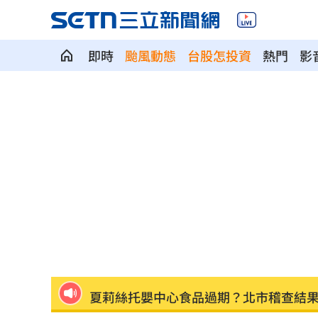
即時
颱風動態
台股怎投資
熱門
影
路邊攤結帳扔錢讓店員撿 中國奧客引
高階穿戴需求強 Garmin獲利增3成創
中國留學生簽證減3成 美智庫：有助國安
九孔突淚崩發影片 身障外甥染腸病毒
女律師詐慈濟10.6億爽躺金條 搜索畫
夏莉絲托嬰中心食品過期？北市稽查結