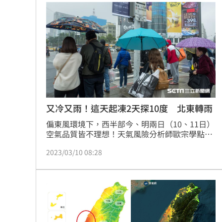
又冷又雨！這天起凍2天探10度 北東轉雨
偏東風環境下，西半部今、明兩日（10、11日）
空氣品質皆不理想！天氣風險分析師歐宗學點
出，到了週日入夜可能有強烈冷氣團南下，各地
2023/03/10 08:28
氣溫快速下降，而東北季風增強，也將使迎風面
北東轉雨。