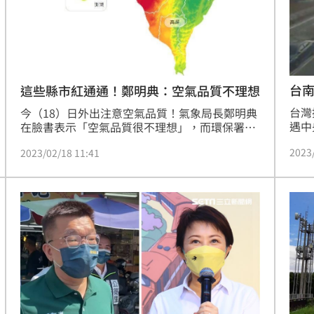
台
這些縣市紅通通！鄭明典：空氣品質不理想
台灣
今（18）日外出注意空氣品質！氣象局長鄭明典
遇中
在臉書表示「空氣品質很不理想」，而環保署也
旋，
提醒部分地區應減少在戶外在戶外活動。
2023
2023/02/18 11:41
南市
染物
量配