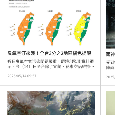
內區
續至本週五（6日），請民眾外出時留意空氣品
海警
風處
質變化。
19:51
」
19:45
款
19:35
體驗
19:33
臭氧空汙來襲！全台3分之2地區橘色提醒
雨
近日臭氧空氣污染問題嚴重，環境部監測資料顯
受到
示，今（14）日全台除了宜蘭、花東空品維持
陣雨
「良好」等級，其他地區空氣品質皆亮起「橘色
學指
2025/05/14 09:57
燈號」。前中央氣象局局長鄭明典提醒，未來幾
2025
風影
天都可能有臭氧空氣汙染，臭氧會刺激檢經、呼
東、
吸道，外出配戴活性碳口罩可能有點幫助。
這樣
15
日）