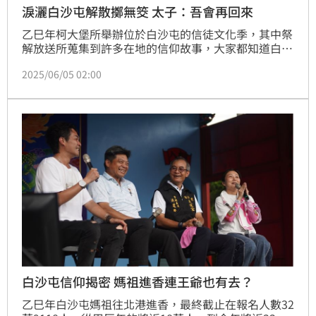
淚灑白沙屯解散擲無筊 太子：吾會再回來
乙巳年柯大堡所舉辦位於白沙屯的信徒文化季，其中祭
解放送所蒐集到許多在地的信仰故事，大家都知道白沙
屯有一間太子廟母德宮，但是大家有聽過白沙屯有一個
2025/06/05 02:00
太子會嗎？
白沙屯信仰揭密 媽祖進香連王爺也有去？
乙巳年白沙屯媽祖往北港進香，最終截止在報名人數32