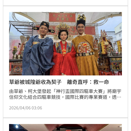
全場打招呼，戲稱彼此是「神桌與乩童」組合，幽默互
動成為全場最大亮點。
草爺被城隍爺收為契子 離奇直呼：救一命
由草爺、柯大堡發起「神行盃國際四驅車大賽」將廟宇
信仰文化結合四驅車競技，國際比賽的專業賽道，透過
「鑽轎底」的方式，獲得神明加持轉運，電競直播方
2026/04/06 03:06
式，讓尬車運動也能祈福！第二屆「神行盃廣澤宮B-
Max四驅車挑戰賽」輝煌落幕！