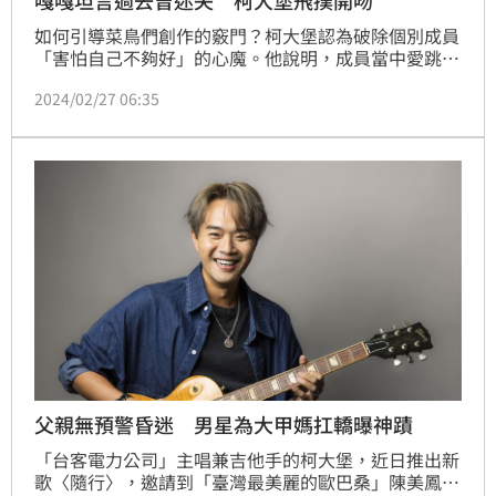
如何引導菜鳥們創作的竅門？柯大堡認為破除個別成員
「害怕自己不夠好」的心魔。他說明，成員當中愛跳舞
的女孩靖琁，因為台語不好對寫歌完全沒自信，因此他
2024/02/27 06:35
決定無論女孩寫什麼，他都會給予肯定；反而對原本就
有底子的成員蓋飯和俊杰，他則會偶爾「刻意打槍」，
提醒他們要放下過度的自信，才能獲得成長。鍾智凱台
北報導
父親無預警昏迷 男星為大甲媽扛轎曝神蹟
「台客電力公司」主唱兼吉他手的柯大堡，近日推出新
歌〈隨行〉，邀請到「臺灣最美麗的歐巴桑」陳美鳳為