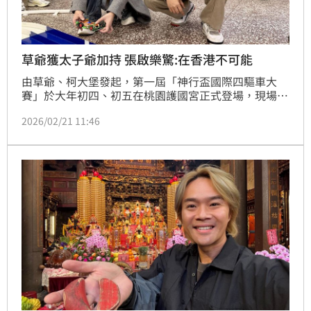
草爺獲太子爺加持 張啟樂驚:在香港不可能
由草爺、柯大堡發起，第一屆「神行盃國際四驅車大
賽」於大年初四、初五在桃園護國宮正式登場，現場吸
引滿滿人潮，將廟宇信仰文化結合四驅車競技，透過電
2026/02/21 11:46
競直播方式，由郭鬼鬼、柯大堡主持賽事轉播，活動現
場還加入了百萬煙火施放。