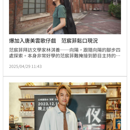
爆加入唐美雲歌仔戲 范宸菲鬆口現況
范宸菲拜訪文學家林淇養──向陽，跟隨向陽的腳步四
處探索。本身非常好學的范宸菲難掩接到節目主持的開
心，為了每一集拜訪的文學家認真地閱讀了所有作品，
2025/04/29 11:43
在每一集主持任務中，也將閱讀後的感受轉譯獻唱。