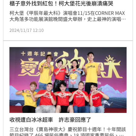
櫃子意外找到紅包！柯大堡花光後崩潰痛哭
柯大堡《甲辰年最大科》演唱會11/15在CORNER MAX 
大角落多功能展演館晚間盛大舉辦，史上最神的演唱
會，邀請白沙屯媽祖、山邊媽祖、天德宮邱二王、大溪
2024/11/17 12:10
廣澤宮廣澤尊王、妙應仙妃、演藝祖師爺西秦王爺與田
都元帥親臨現場，斗六長和宮也請來了開基三聖母與謝
家小太子親臨現場， (15日)一早迎神、安座、祭台，9
尊神明為這場演唱會所有募資的樂迷「稟疏文」祈求平
安，演唱會近2.5小時18首歌曲宛如大型廟宇慶
收視遭白冰冰超車 許志豪回應了
三立台灣台《寶島神很大》慶祝節目十週年！十年間該
節目紀錄了 466 場民俗慶典、18 項國家重要民俗、超