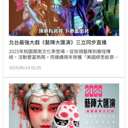
北台最強大戲《藝陣大匯演》三立同步直播
2025年桃園閩南文化季登場，從街頭藝陣到廟埕傳
統，活動豐富熱鬧。而連續兩年榮獲「美國繆思創意大
獎（MUSE Creative Awards）」鉑金獎肯定的《藝陣
2025/06/14 02:35
大匯演》，今年再度以嶄新編導與跨界製作震撼回歸，
於6月14日（六）與6月15日（日）兩晚在桃園陽光劇
場盛大演出。