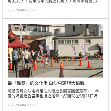
萬9118人。從甲辰年的將近18萬人，到今年將近33萬
人，越來越多人跟著媽祖一同前往北港。而在今年柯大
2025/06/05 12:00
堡所主辦的信徒文化季中，其中祭解放送所規劃的節目
內容，大堡以及阿白，就討論了許多關於白沙屯媽祖進
香的故事。
最「靠筊」的文化季 白沙屯頭旗大挑戰
隨著五月白沙屯媽祖往北港進香回宮圓滿落幕，一年一
度的媽祖進香盛事也接近尾聲，然而就在5月21日媽祖
開爐前，金鐘主持人柯大堡為了酬謝神明，感謝這些年
2025/06/04 09:00
來在白沙屯受到當地神明的照顧，因此舉辦了一場史無
前例的「信徒文化季」。