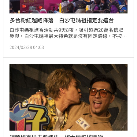
多台粉紅超跑降落 白沙屯媽祖指定要這台
白沙屯媽祖進香活動共9天8夜，吸引超過20萬名信眾
參與，白沙屯媽祖最大特色就是沒有固定路線，不按牌
理出牌；粉紅色的轎頂加上速度飛快又稱「粉紅超
2024/03/28 04:03
跑」，白沙屯媽祖進香活動已於3月26日圓滿落幕，沒
想到這禮拜竟有三台「粉紅超跑」降落白沙屯，讓在地
鄉親興奮不已！
嘎嘎坦言過去曾迷失 柯大堡飛撲開吻