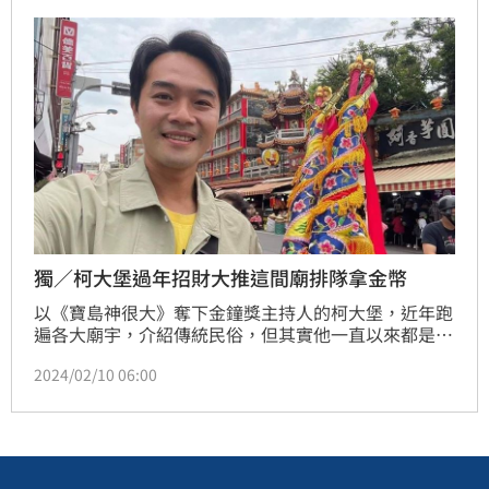
目《小記者大明星》，不只分享音樂創作，也透露自己
和老婆之間的相處，尤其是過年期間是夫妻最容易吵架
的時刻，沒想到也有自己的私房密招。
獨／柯大堡過年招財大推這間廟排隊拿金幣
以《寶島神很大》奪下金鐘獎主持人的柯大堡，近年跑
遍各大廟宇，介紹傳統民俗，但其實他一直以來都是專
業的歌手，也是台客電力公司的主唱，近日推出新專輯
2024/02/10 06:00
《隨行》，也和神很有緣，受邀到《三立新聞網》自製
的娛樂新聞節目《小記者大明星》，聊起創作的故事，
也分享人生中曾遇到的逆境。