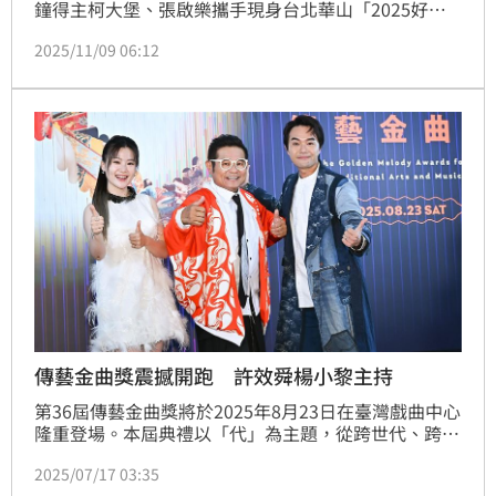
鐘得主柯大堡、張啟樂攜手現身台北華山「2025好友
港節市集」。劉志遠、謝宇威限定組合演出引爆全場熱
2025/11/09 06:12
潮，還上演百人大合唱〈海海人生〉；柯大堡登台演唱
時，台下超多香港人也跟著合唱；「港仔台爸」張啟樂
身為活動總召兼主持，又負責找表演者，還被觀眾拱上
台開口唱歌，直呼「一切都是為了奶粉錢」。
傳藝金曲獎震撼開跑 許效舜楊小黎主持
第36屆傳藝金曲獎將於2025年8月23日在臺灣戲曲中心
隆重登場。本屆典禮以「代」為主題，從跨世代、跨年
齡層、跨領域的視角切入，展現傳統藝術的傳承與創
2025/07/17 03:35
新。典禮主持人由資深藝人許效舜與實力派演員楊小黎