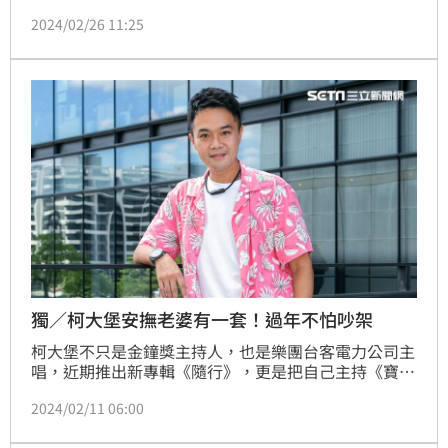
MV溫暖旁白獻聲，在一年一度的媽祖遶境前夕釋出，
2024/02/26 11:25
讓粉絲們又驚又喜。回憶耗時一年拍攝〈隨行〉MV，
柯大堡透露在各位前輩們得知他想以「天下媽祖本一
家，看顧信徒無分別心」的概念拍攝時，紛紛表達支
持，二話不說出手相助才能讓大堡在各家廟宇內殿拍
攝，完成這支溫暖具有力量的MV。
獨／柯大堡安撫老婆有一套！過年不怕吵架
柯大堡不只是金鐘獎主持人，也是樂團台客電力公司主
唱，近期推出新專輯《隨行》，更是把自己主持《寶島
神很大》所經歷的故事，創作成詞曲，包括背著邱二王
2024/02/11 06:00
爺要登上七彩湖的故事，還有許多「神蹟」，都讓柯大
堡永生難忘，受邀到《三立新聞網》自製的娛樂新聞節