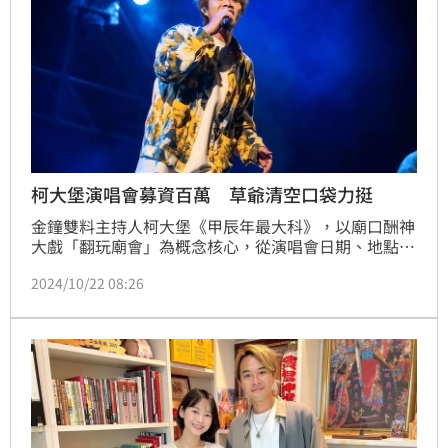
柯大堡演唱會募資百萬 草爺清空口袋力挺
金鐘雙料主持人柯大堡《甲辰年最大科》，以廟口酬神
大戲「翻玩廟會」為概念核心，從演唱會日期、地點、
甚至場地佈置、募資上線日期都是靠擲筊決定，並邀請
2024/10/22 08:26
白沙屯媽祖、山邊媽祖、金鐘邱二王、大溪廣澤宮廣澤
尊王等七尊神明親臨現場坐鎮，柯大堡表示：「這可能
也是宮廟史上頭一回有這樣的陣容來演唱會現場聽
團！」