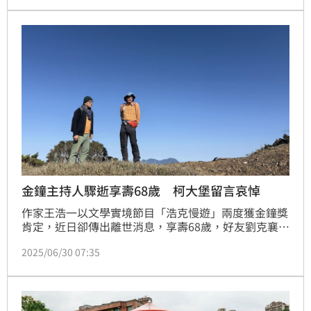
聯袂擔綱，為典禮注入深度與溫度；「傳藝大道」則由
資深主持人柯大堡與新生代孫凱琳共同主持，完美呼應
本屆主題的多元與交融。主持陣容堅強，世代對話精彩
可期。蔡維歆
金鐘主持人驟逝享壽68歲 柯大堡留言哀悼
作家王浩一以文學實境節目「浩克慢遊」兩度獲金鐘獎
肯定，近日卻傳出離世消息，享壽68歲，好友劉克襄、
親弟王浩威皆證實消息，讓外界錯愕且不捨，並湧入社
2025/06/30 07:35
群哀悼。