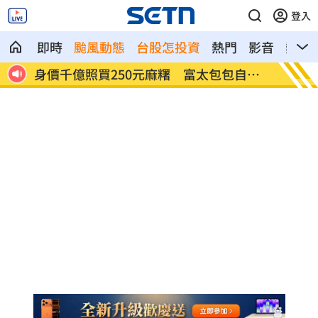
登入
即時
颱風動態
台股怎投資
熱門
影音
熱搜
自己
獨／河北彩花快閃文博會！狂掃潮玩曝驚
小吃部
喜