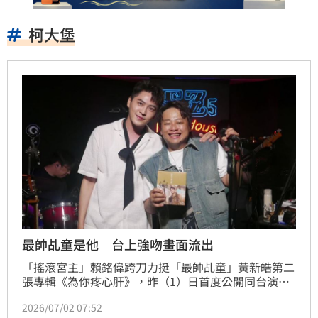
柯大堡
最帥乩童是他 台上強吻畫面流出
「搖滾宮主」賴銘偉跨刀力挺「最帥乩童」黃新皓第二
張專輯《為你疼心肝》，昨（1）日首度公開同台演唱
合作曲〈後會有期〉。私下同樣都是宮廟第二代、也是
2026/07/02 07:52
宮廟負責人的兩人，一開場就以近期最夯的「尬電」向