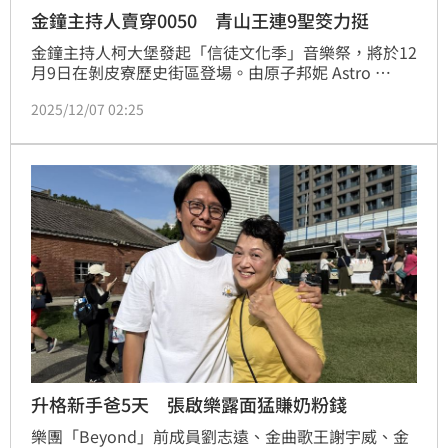
金鐘主持人賣穿0050 青山王連9聖筊力挺
金鐘主持人柯大堡發起「信徒文化季」音樂祭，將於12
月9日在剝皮寮歷史街區登場。由原子邦妮 Astro 
Bunny、卜星慧、Pia 吳蓓雅、范宸菲、桃子A1J＋滴
2025/12/07 02:25
燙Diiton、李昀陵、鳳鳴齋／法比以及柯大堡輪番上
陣，從療癒系、民謠、嘻哈到女子搖滾，獻上屬於女性
的創作能量與都市信仰溫度，也呼應供奉於青山宮的兩
位青山夫人顯慶妃與慶安妃。
升格新手爸5天 張啟樂露面猛賺奶粉錢
樂團「Beyond」前成員劉志遠、金曲歌王謝宇威、金