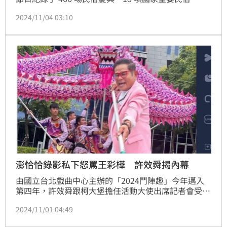
過 5000 尊海內外神明，並走遍臺灣及全亞洲。更獲得
2024/11/04 03:10
57金鐘獎最佳生活風格節目及主持人獎的肯定。鍾智凱
報導
澎恰恰錄影私下怒罵王彩樺 許效舜揭內幕
由國立台北戲曲中心主辦的「2024鬥陣趣」今年邁入
第四年，許效舜跟柯大堡擔任活動大使出席記者會受
訪。先前許效舜以《超級夜總會》與澎恰恰、苗可麗一
2024/11/01 04:49
起拿下金鐘獎綜藝節目主持人獎，他爆料澎恰恰曾在背
後罵王彩樺、楊繡惠在那邊演什麼「小姐扶欄杆」，都