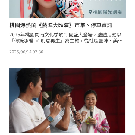
桃園爆熱鬧《藝陣大匯演》市集、停車資訊
2025年桃園閩南文化季於今夏盛大登場，整體活動以
「傳統承繼 × 創意再生」為主軸，從社區藝陣、美食
辦桌、民俗競技到國際論壇。今（14）日兩天有《藝陣
2025/06/14 02:30
大匯演》，而6月21日將舉行國際論壇，聚焦閩南文化
的當代表述與國際接軌；6月28日則舉辦傳統「謝神
宴」辦桌，邀請在地總鋪師再現桃園味；7月5日壓軸登
場的「國際龍獅邀請賽」則預計掀起夏日最震撼高潮。