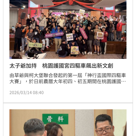
太子爺加持 桃園護國宮四驅車飆出新文創
由草爺與柯大堡聯合發起的第一屆「神行盃國際四驅車
大賽」，於日前農曆大年初四、初五期間在桃園護國宮
隆重登場。本次活動由桃園護國宮主辦，將傳統廟宇文
2026/03/14 08:40
化與熱血四驅車競技完美融合，現場更由郭鬼鬼與柯大
堡擔綱賽事直播主持。活動亮點包含正式賽前由草爺率
領團隊進行的請神安座儀式，讓參賽者透過「鑽轎底」
獲得太子爺加持，並斥資施放百萬級煙火。