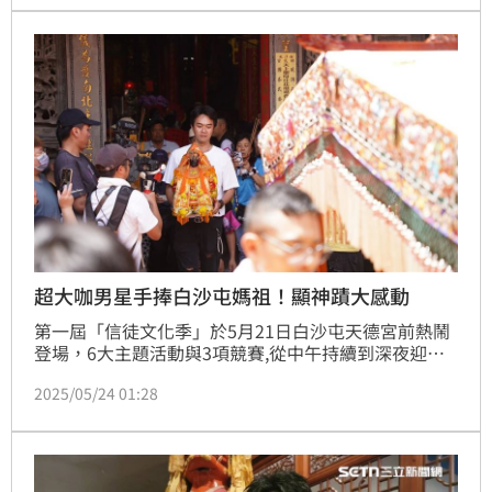
超大咖男星手捧白沙屯媽祖！顯神蹟大感動
第一屆「信徒文化季」於5月21日白沙屯天德宮前熱鬧
登場，6大主題活動與3項競賽,從中午持續到深夜迎接
白沙屯媽祖開爐大典，由音樂人柯大堡發起，邀請震樂
2025/05/24 01:28
堂、賴銘偉、酷麻嗨樂隊、法比、鳳鳴齋國樂團、曾立
馨Hug Muzik、林姍與蔡家蓁等多位知名藝人與表演團
體齊聚，以音樂為媒，匯聚信仰與情感，打造一場屬於
台灣獨特的酬神音樂節，恭迎27尊神明坐鎮「眾神紅
壇」與台下 3000 名信徒與樂迷一同「聽團」眾神雲