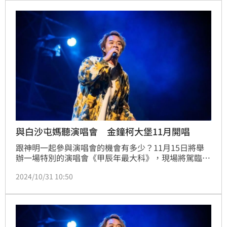
是一些妖魔鬼怪，怎麼會得獎？「結果得獎後都在感謝
她們，豐富了節目的生命。」蔡維歆
與白沙屯媽聽演唱會 金鐘柯大堡11月開唱
跟神明一起參與演唱會的機會有多少？11月15日將舉
辦一場特別的演唱會《甲辰年最大科》，現場將駕臨白
沙屯媽祖、山邊媽祖、白沙屯天德宮邱二王、大溪鳳山
2024/10/31 10:50
寺廣澤宮廣澤尊王等七尊神明親臨現場。這場獨具一格
的活動，是由金鐘雙料主持人柯大堡所發起，以「廟口
酬神」為概念核心，將信仰文化融入現代音樂，為宮廟
史上首見，神明與現場觀眾共同體驗音樂的獨特盛會。