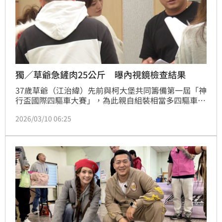
獨／草爺急鏟肉25公斤 曝內視鏡檢查結果
37歲草爺（江治緯）先前與柯大堡共同籌備第一屆「神
行盃國際四驅車大賽」，為此親自組裝相當多四驅車，
耗眼力也耗體力，草爺透露為了減肥，曾經短暫嘗試使
2026/03/10 06:25
用處方用藥，後續全靠飲食及運動。