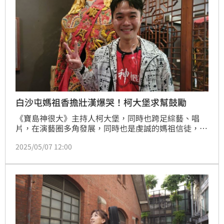
白沙屯媽祖香擔壯漢爆哭！柯大堡求幫鼓勵
《寶島神很大》主持人柯大堡，同時也跨足綜藝、唱
片，在演藝圈多角發展，同時也是虔誠的媽祖信徒，近
日跟隨白沙屯媽祖進香，也收到了許多感人的故事，其
2025/05/07 12:00
中也要替「香擔組」喊話，希望大家也可以多多給他們
鼓勵和支持。