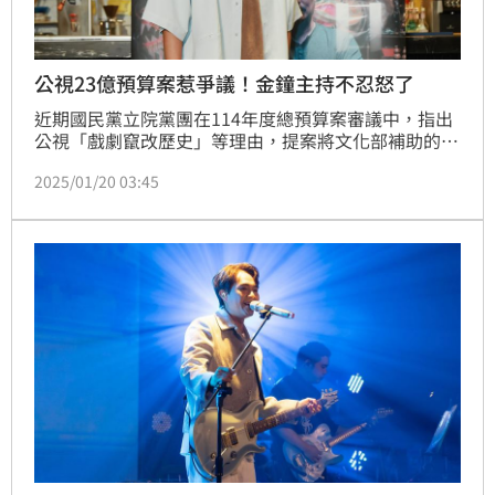
公視23億預算案惹爭議！金鐘主持不忍怒了
近期國民黨立院黨團在114年度總預算案審議中，指出
公視「戲劇竄改歷史」等理由，提案將文化部補助的23
億預算刪除，消息曝光之後掀起不少藝文界人士反彈，
2025/01/20 03:45
現在連金鐘主持人柯大堡都不忍發聲，直呼不解狠嗆：
「拿國家未來在那邊小朋友賭氣？！」