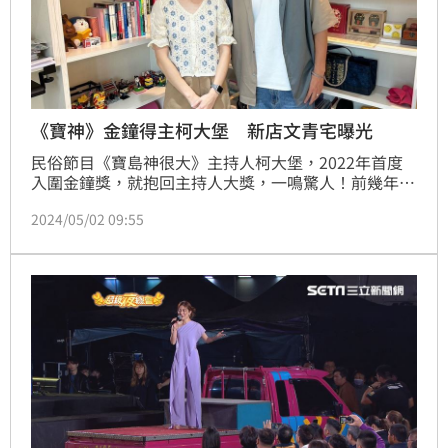
《寶神》金鐘得主柯大堡 新店文青宅曝光
民俗節目《寶島神很大》主持人柯大堡，2022年首度
入圍金鐘獎，就抱回主持人大獎，一鳴驚人！前幾年他
在新北市新店買下中古屋，三立財經台《好宅敲敲門》
2024/05/02 09:55
主持人廖婕妤驚喜拜訪，柯大堡家窗外還能看到安坑輕
軌通過，雖然是兩房的小宅，但一家三口住起來溫馨舒
適，在家裡頭也處處可見他與神明的緣分。