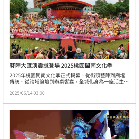
藝陣大匯演震撼登場 2025桃園閩南文化季
2025年桃園閩南文化季正式揭幕，從街頭藝陣到廟埕
傳統、從跨域論壇到辦桌饗宴，全城化身為一座活生生
的民俗劇場。當中最受矚目的「藝陣大匯演」於今
2025/06/14 03:00
（14）日在桃園陽光劇場隆重登場，活動將持續至6月
15日，邀請全台各地百餘隊藝陣共襄盛舉，掀起文化季
最高潮。