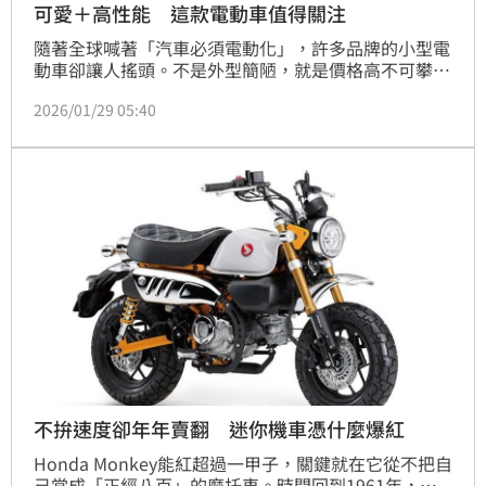
可愛＋高性能 這款電動車值得關注
隨著全球喊著「汽車必須電動化」，許多品牌的小型電
動車卻讓人搖頭。不是外型簡陋，就是價格高不可攀，
但本田這次把遊戲規則玩出新花樣。結合輕型汽車規
2026/01/29 05:40
範、增強的引擎聲浪，以及角色扮演般的換檔感，推出
了一款入門級高性能掀背車，讓小車也能有大樂趣。
不拚速度卻年年賣翻 迷你機車憑什麼爆紅
Honda Monkey能紅超過一甲子，關鍵就在它從不把自
己當成「正經八百」的摩托車。時間回到1961年，