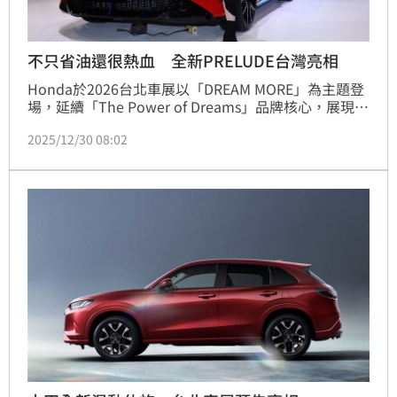
不只省油還很熱血 全新PRELUDE台灣亮相
Honda於2026台北車展以「DREAM MORE」為主題登
場，延續「The Power of Dreams」品牌核心，展現品
牌在新能源與未來移動上的企圖心。從交通事故零死亡
2025/12/30 08:02
到2050年碳中和，Honda希望以科技與工程實力，重
新定義人與移動工具之間的關係。