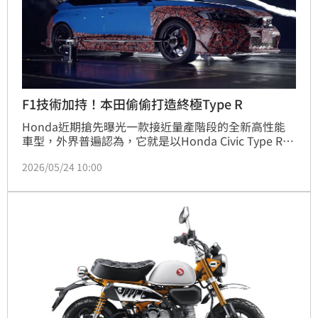
F1技術加持！本田偷偷打造終極Type R
Honda近期搶先曝光一款接近量產階段的全新高性能
車型，外界普遍認為，它就是以Honda Civic Type R為
基礎打造的終極HRC版本。官方同步釋出開發影片，披
2026/05/24 10:00
著迷彩的原型車直接在賽道上進行高強度測試，濃厚戰
鬥氣息讓車迷瞬間暴動。