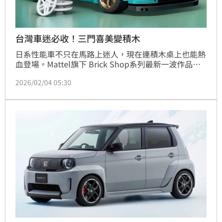
台灣車迷必收！三門喜美變積木
日系性能車不只在馬路上迷人，現在連積木桌上也能熱
血登場。Mattel旗下 Brick Shop系列最新一波作品，
鎖定Honda車迷心中兩大經典Civic EF(三門喜美)與
2026/02/04 05:30
S2000，把熟悉的輪廓變成可以親手拼出的收藏品。