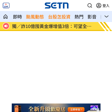
登入
即時
颱風動態
台股怎投資
熱門
影音
熱搜
全拿
直呼難以諒解！他：慈濟最高層應有人下
4年前
台