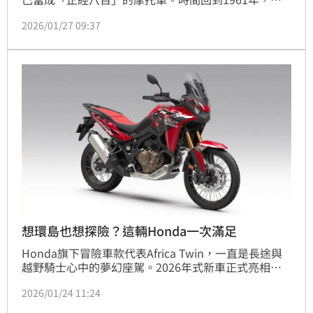
Monkey 最早只是東京多摩地區主題樂園裡的實驗性小
2026/01/27 09:37
車，當年記者看到大人蜷縮著騎上原型車，模樣就像馬
戲團裡的猴子，「Monkey」這個名字也就此誕生。原
本只是玩票性質，卻在本田不斷改良下，一路進化成全
球車迷心中的療癒系經典。
想環島也想探險？這輛Honda一次滿足
Honda旗下冒險車款代表Africa Twin，一直是長途與
越野騎士心中的夢幻座駕。2026年式新車正式亮相，
最大亮點在於導入Showa EERA電子懸吊系統，能即時
2026/01/24 11:24
依路況自動調整阻尼，讓騎士無論鋪裝道路或碎石路
段，都能感受更穩定、更舒適的騎乘體驗。