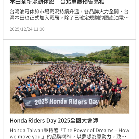
本田全新混動休旅 台北車展預告亮相
台灣油電休旅市場戰況持續升溫，各品牌火力全開，台
灣本田也正式加入戰局。除了已確定規劃的國產油電
CR-V外，進口端則將由全新跨界休旅ZR-V擔任先鋒，
2025/12/24 11:00
並搶先在「2026台北新車暨新能源車大展 」亮相。
Honda Riders Day 2025全國大會師
Honda Taiwan秉持著「The Power of Dreams – How 
we move you.」的品牌精神，以夢想為原動力，致力