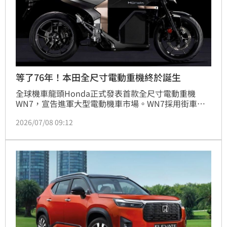
雙重饗宴。
等了76年！本田全尺寸電動重機終於誕生
全球機車龍頭Honda正式發表首款全尺寸電動重機
WN7，宣告進軍大型電動機車市場。WN7採用街車設
計，擁有67匹馬力與100Nm扭力，加速性能媲美公升
2026/07/08 09:12
級燃油車。針對續航力140公里的討論，Honda強調其
支援CCS2快充規格，20%至80%電量僅需30分鐘，有
效提升使用便利性。車體配置鋁合金車架、Showa倒
立式前叉及Nissin彎道ABS，並配備倒車輔助與四種騎
乘模式，展現深厚的造車技術。儘管續航表現引發車迷
關注，但WN7以成熟的充電生態系統與高品質硬體規
格，正式開啟Honda電動化布局的新紀元，為未來市
場競爭奠定重要基礎。