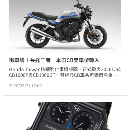
街車魂＋長途王者 本田CB雙車型導入
Honda Taiwan持續強化重機版圖，正式發表2026年式
CB1000F與CB1000GT，替經典CB車系再添兩名重量
級戰將。品牌以「The Power of Dreams」為核心精
2026/03/21 12:00
神，這次不只端出性能實力，更把設計質感與騎乘體驗
全面升級，鎖定熱血騎士與長途玩家兩大族群。