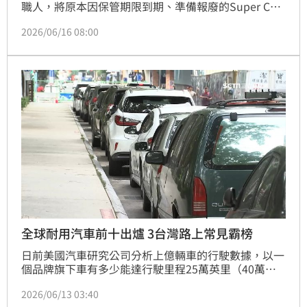
職人，將原本因保管期限到期、準備報廢的Super Cub
原廠未使用座墊，重新設計成限量版家具「Super Cub 
2026/06/16 08:00
Chair Classic」，不只是椅子，更像是把經典機車文化
直接搬進客廳。
全球耐用汽車前十出爐 3台灣路上常見霸榜
日前美國汽車研究公司分析上億輛車的行駛數據，以一
個品牌旗下車有多少能達行駛里程25萬英里（40萬公
里）以上為依據，列出十大耐用車款排行，在台灣路上
2026/06/13 03:40
容易看到的Toyota、Lexus、Honda在汽車耐用度排名