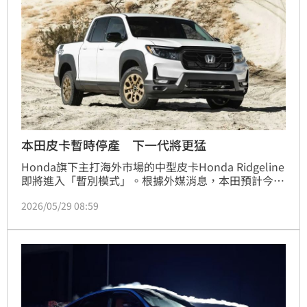
本田皮卡暫時停產 下一代將更猛
Honda旗下主打海外市場的中型皮卡Honda Ridgeline
即將進入「暫別模式」。根據外媒消息，本田預計今年
第四季停止現行車款生產，但這不是正式退休，而是準
2026/05/29 08:59
備替下一代車型暖身，預計2028年第三季重新回歸市
場。