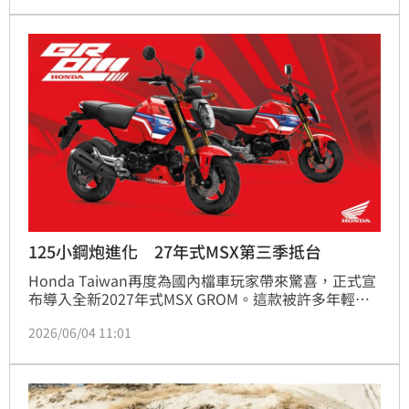
拿下第一、二、三名；除日本品牌，美國車如凱迪拉
克、雪佛蘭也有上榜，不過名次相對後面。
125小鋼炮進化 27年式MSX第三季抵台
Honda Taiwan再度為國內檔車玩家帶來驚喜，正式宣
布導入全新2027年式MSX GROM。這款被許多年輕騎
士視為「FUN BIKE代表作」的小車，以獨特迷你街車
2026/06/04 11:01
定位和靈活操控聞名，新年式車型不僅換上更具運動感
的外觀設計，也持續主打好騎、好玩又有個性的產品魅
力，預計將於2026年第三季抵台。