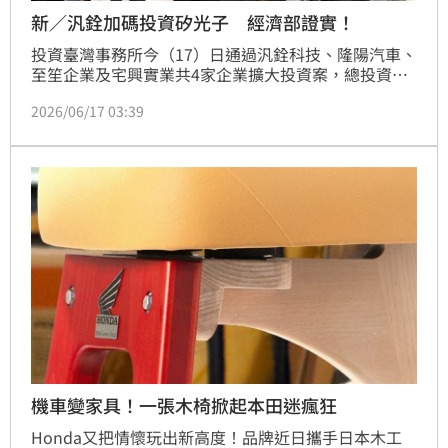
新／汎銓加碼投資矽光子 經濟部證實！
投資臺灣事務所今（17）日通過汎銓科技、隆陽汽車、
至笙企業及宅興實業共4家企業擴大投資案，總投資額
達數十億元。其中汎銓加碼15億深耕半導體與矽光子先
2026/06/17 03:39
進製程，並導入AI檢測；隆陽汽車則於鳳山建置智慧據
點。截至目前，投資台灣三大方案已吸引逾1,700家企
業，累積投資金額近2.7兆元。此次投資重點聚焦AI技
術應用與綠色永續，預計將創造近兩百個就業機會，持
續帶動台灣半導體與智慧製造產業升級。
機車變家具！一張木椅掀起本田迷瘋狂
Honda又把情懷玩出新高度！品牌近日攜手日本木工