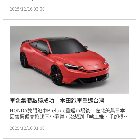
為台灣顧客打造「兼顧樂趣以及安全的重機騎乘環
2025/12/16 03:00
境」，為了滿足Honda車主對於大型二輪商品與服務
的期待，於2025年已舉辦了多場國內外的騎乘活動並
為車主們創造許多充滿回憶的歡樂時刻。
車迷集體敲碗成功 本田跑車重返台灣
HONDA雙門跑車Prelude重返市場後，在北美與日本
因售價偏高掀起不小爭議，沒想到「嘴上嫌、手卻很誠
實」，訂單數字反而一路飆升。即便價格引發討論，
2025/12/16 01:00
Prelude依舊成功喚醒老車迷情懷，也吸引新世代買家
目光。