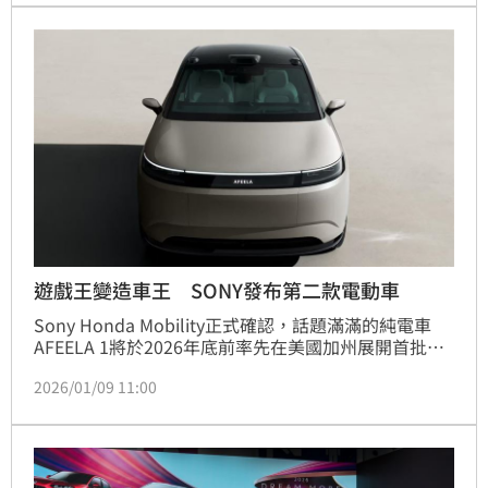
遊戲王變造車王 SONY發布第二款電動車
Sony Honda Mobility正式確認，話題滿滿的純電車
AFEELA 1將於2026年底前率先在美國加州展開首批交
付。Sony Honda Mobility也同步揭示品牌藍圖，明確
2026/01/09 11:00
點出未來產品將融合Sony的娛樂科技實力，以及 
Honda 多年累積的造車底蘊，為電動車市場帶來全新
想像。