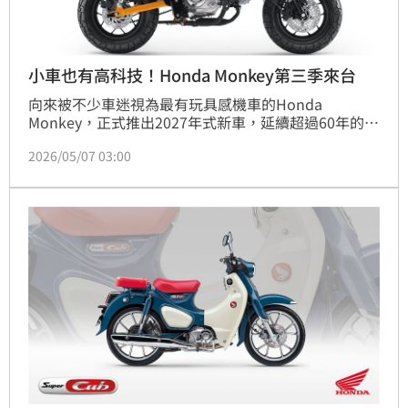
小車也有高科技！Honda Monkey第三季來台
向來被不少車迷視為最有玩具感機車的Honda 
Monkey，正式推出2027年式新車，延續超過60年的經
典血統，依舊維持招牌復古造型與輕鬆好騎的特色。這
2026/05/07 03:00
次新年式除了帶來千禧紅、消光黑與超吸睛的香蕉黃三
種新車色外，也預計在2026年第三季正式抵台，建議
售價則維持在16萬元。