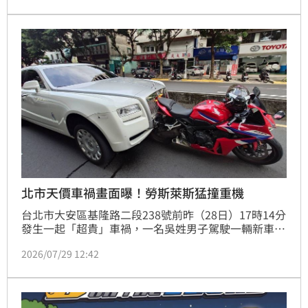
速恢復。
北市天價車禍畫面曝！勞斯萊斯猛撞重機
台北市大安區基隆路二段238號前昨（28日）17時14分
發生一起「超貴」車禍，一名吳姓男子駕駛一輛新車價
高達2千萬元起的勞斯萊斯，準備返回家中時，不慎追
2026/07/29 12:42
撞前方一輛價值約40萬元的Honda CBR650R重機，重
機車尾直接插進勞斯勞斯「帕德嫩神殿式」的進氣格
柵，所幸未造成人員受傷。