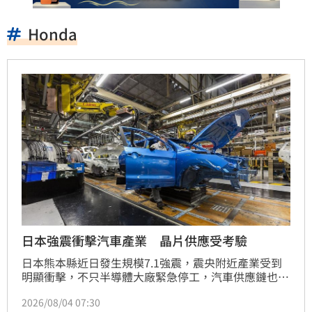
Honda
日本強震衝擊汽車產業 晶片供應受考驗
日本熊本縣近日發生規模7.1強震，震央附近產業受到
明顯衝擊，不只半導體大廠緊急停工，汽車供應鏈也受
到影響。Toyota、Lexus、Honda、Nissan等車廠陸
2026/08/04 07:30
續調整生產計畫，全球車市再度關注日本製造業能否快