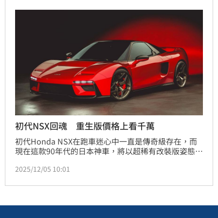
初代NSX回魂 重生版價格上看千萬
初代Honda NSX在跑車迷心中一直是傳奇級存在，而
現在這款90年代的日本神車，將以超稀有改裝版姿態復
活！義大利設計名門賓尼法利納握刀，搭配JAS 
2025/12/05 10:01
Motorsport多年賽車技術，把第一代NSX的底盤重新
包上全碳纖維外衣，打造全新重生版「Tensei」，光聽
名字就很有武俠味。