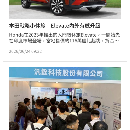
本田戰略小休旅 Elevate內外有感升級
Honda在2023年推出的入門級休旅Elevate，一開始先
在印度市場登場，當地售價約116萬盧比起跳，折合新
台幣約39萬元，主打高CP值定位。後續這款車也以
2026/06/24 09:32
WR-V之名進軍日本，逐步升級成為Honda全球戰略休
旅之一。如今進入產品週期中段，原廠也正式啟動小改
款計畫。