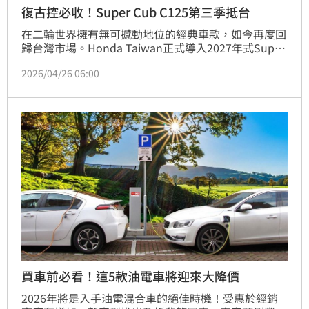
復古控必收！Super Cub C125第三季抵台
在二輪世界擁有無可撼動地位的經典車款，如今再度回
歸台灣市場。Honda Taiwan正式導入2027年式Super 
Cub C125，以「The Power of Dreams」品牌精神為
2026/04/26 06:00
核心，將復古美學與現代科技再度融合，替騎士帶來更
具風格的移動選擇。新車建議售價為新台幣16萬元，預
計2026年第三季正式到港。
買車前必看！這5款油電車將迎來大降價
2026年將是入手油電混合車的絕佳時機！受惠於經銷