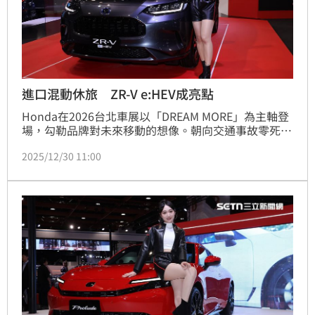
進口混動休旅 ZR-V e:HEV成亮點
Honda在2026台北車展以「DREAM MORE」為主軸登
場，勾勒品牌對未來移動的想像。朝向交通事故零死亡
與 2050 年碳中和的雙重目標，Honda 正試圖讓科技
2025/12/30 11:00
真正回到「讓人更好移動」這件事上。