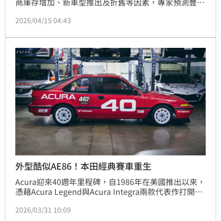
商庫存增加、新車型推出及折舊等因素，專家預測豐田
Camry Hybrid、本田Accord Hybrid、福特Escape 
2026/04/15 04:43
Hybrid、克萊斯勒Pacifica Hybrid與起亞Sportage 
Hybrid等5款熱門油電車將大幅降價。這波降價潮對於
尋求經濟實惠購車方案的中產階級及退休人士來說，是
節省數千美元的絕佳機會。隨著汽車動力系統技術普及
外型酷似AE86！本田經典賽車重生
Acura迎來40週年里程碑，自1986年在美國推出以來，
憑藉Acura Legend與Acura Integra兩款代表作打開市
場，成為Honda進軍豪華品牌的重要戰略。多年來主
2026/03/31 10:09
攻北美市場，也累積不少性能與賽車迷的支持。