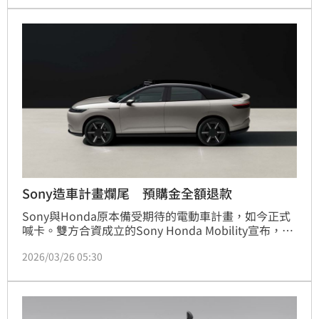
Sony造車計畫爛尾 預購金全額退款
Sony與Honda原本備受期待的電動車計畫，如今正式
喊卡。雙方合資成立的Sony Honda Mobility宣布，將
終止Afeela車系開發與上市進程，包含原訂推出的
2026/03/26 05:30
Afeela 1電動房車與SUV車型，讓這個結合娛樂與移動
科技的跨界計畫劃下句點。