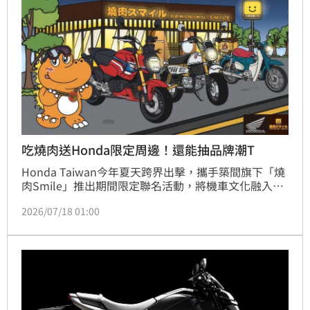
吃燒肉送Honda限定周邊！還能抽品牌潮T
Honda Taiwan今年夏天跨界出擊，攜手築間旗下「燒
肉Smile」推出期間限定聯名活動，將機車文化融入美
食體驗。即日起於樹林秀泰、竹北享平方、台中文心秀
2026/07/18 01:00
泰及高雄台鋁四家門市，展示Monkey、Super Cub 
C125與MSX GROM三款經典人氣車型。民眾不僅能近
距離賞車，點購指定套餐即可獲贈限量聯名貼紙，參與
尋寶任務還可抽品牌潮T或兌換肉品。Honda 
Motorcycle APP會員更享專屬福利，透過此次跨界合
作，Honda成功將騎乘樂趣與自由生活風格帶入日
常，邀請車迷與美食愛好者一同體驗這場視覺與味覺的