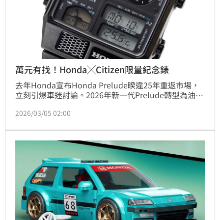
萬元有找！Honda╳Citizen限量紀念錶
去年Honda宣布Honda Prelude睽違25年重返市場，
立刻引爆車迷討論。2026年新一代Prelude轉型為油電
混合動力跑旅，擁有約200匹馬力，還導入類似Type R
2026/03/05 02:00
的懸吊與Brembo四活塞煞車，加上S+Shift模擬換檔
系統，話題性十足。