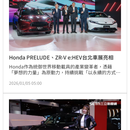
Honda PRELUDE、ZR-V e:HEV台北車展亮相
Honda作為統御世界移動載具的產業變革者，憑藉
「夢想的力量」為原動力，持續挑戰「以永續的方式，
為人們提供自由移動喜悅」為信念，在2026年台北車
2026/01/05 05:00
展以「DREAM MORE」為主題，企圖開創新能源引擎
驅動人類社會福祉為重要使命，朝向2050年品牌「交
通事故零死亡」與「碳中和」雙重願景邁進，傳遞
「The Power of Dreams - How we move you.」品牌
價值。