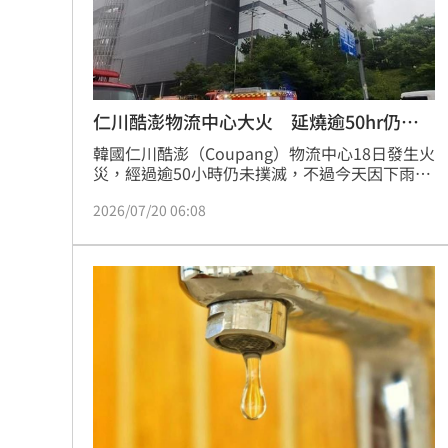
台彩父親節推新刮刮樂千萬頭獎超「爸
「拍片人的多重宇宙」職涯論壇9/12登
仁川酷澎物流中心大火 延燒逾50hr仍未
8國球員齊聚高雄 Formosa 7s掀足球
滅
韓國仁川酷澎（Coupang）物流中心18日發生火
理想混蛋號召粉絲跨海追星吃美食！
災，經過逾50小時仍未撲滅，不過今天因下雨加
18:
快速度，消防當局在確保現場安全、防範建築物
2026/07/20 06:08
可能倒塌的同時，持續滅火作業。