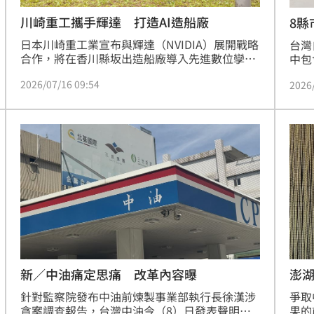
川崎重工攜手輝達 打造AI造船廠
8縣
日本川崎重工業宣布與輝達（NVIDIA）展開戰略
台灣
合作，將在香川縣坂出造船廠導入先進數位孿生
中包
技術，透過虛擬空間重現生產環境，並於設計、
市、
2026/07/16 09:54
2026
採購及品質管理流程中引入AI代理人，全面提升
區域
造船效率。面對日本造船業嚴峻的工程師短缺挑
為您
戰，雙方將共同開發AI驅動的四足焊接機器人，
並利用輝達模擬平台加速部署，以自動化技術優
化大型結構製造，此舉不僅是工業數位轉型的重
要里程碑，更展現AI技術在重工業應用上的龐大
潛力與創新變革。
新／中油痛定思痛 改革內容曝
澎
針對監察院發布中油前煉製事業部執行長徐漢涉
爭取
貪案調查報告，台灣中油今（8）日發表聲明強
果的