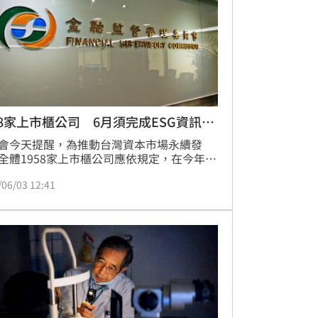
58家上市櫃公司 6月須完成ESG資訊申
會今天提醒，為推動台灣資本市場永續發
全體1958家上市櫃公司應依規定，在今年6
前完成114年度ESG資訊申報作業，另為提
/06/03 12:41
利害關係人檢視企業永續經營表現及進行投
決策等重要參考依據，全體上市櫃公司也應
月底前完成申報114年度永續報告書。