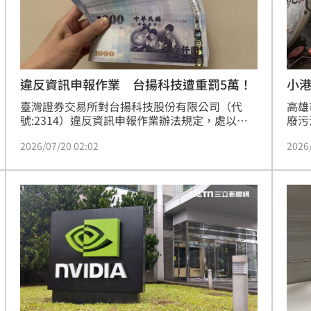
」氣
12:00
場！
10:30
違反資訊申報作業 台揚科技遭重罰5萬！
小
熱潮
10:00
臺灣證券交易所對台揚科技股份有限公司（代
高雄
號:2314）違反資訊申報作業辦法規定，處以新
廢污
15
台幣5萬元違約金。
即派
2026/07/20 02:02
2026
污，