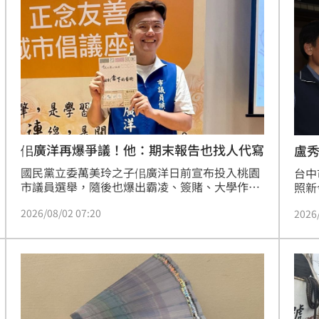
崩
13:33
道歉
13:30
鏡人
13:29
應了
13:26
5千
13:24
佀廣洋再爆爭議！他：期末報告也找人代寫
盧
國民黨立委萬美玲之子佀廣洋日前宣布投入桃園
台中
特報
13:21
市議員選舉，隨後也爆出霸凌、簽賭、大學作弊
照新
等種種爭議，近期雖然政壇多半聚焦在問題油與
業，
2026/08/02 07:20
2026
倒閣，也讓霸凌事件稍稍退燒。不過今（2）
周，
日，政治網紅四叉貓再公布當時對話紀錄，質疑
佀廣洋大學的選修課，連三百字的期末報告都請
人「代寫」。
成形
12:00