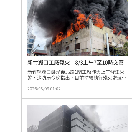
有嚴重疏失，最重將依法收回緯創「自辦股務」
亮哲父愛爆發！15年前第一次抱女兒淚
資格，屆時公司將被迫委外辦理，進而增加相關
作業成本。目前全台自辦股務企業僅剩少數，此
事件也再度凸顯企業股務作業內控的重要性，主
點名「這兩柯」 她：都欠陳時中一個
管機關將持續監管以維護股東權益。
獨／遭黑「假開店、真選舉」闆娘曝藏
小刀驚傳離婚台玻千金 孫德榮鬆口回
台積電上看3千不夠！他估這年有望衝到
新竹湖口工廠殘火 8/3上午7至10時交管
新竹縣湖口鄉光復北路1間工廠昨天上午發生火
林庭謙加盟戰神 球團街頭狂發3000份
警，消防局今晚指出，目前持續執行殘火處理，
為維護救災作業及道路通行安全，8月3日上午7
台灣彩券開獎直播中
20:31
2026/08/03 01:02
時至10時周邊將實施交通管制。
LIVE三立+24小時直播
15:27
三立iNEWS新聞台線上直播
18:00
商場戰國來臨 台中「頂奢大道」逐漸