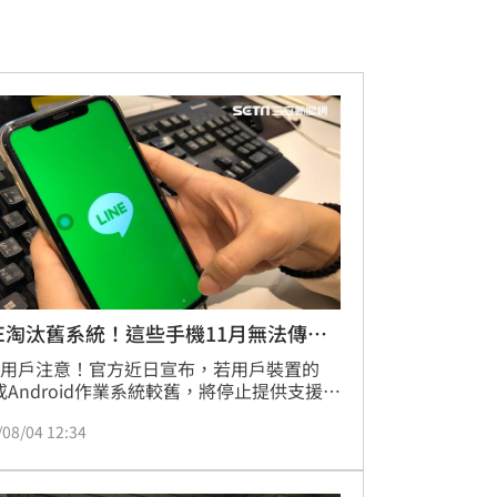
NE淘汰舊系統！這些手機11月無法傳訊
NE用戶注意！官方近日宣布，若用戶裝置的
S或Android作業系統較舊，將停止提供支援服
若手機型號較舊，後續可能無法再傳送訊息
/08/04 12:34
打電話。