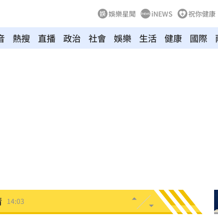
娛樂星聞
iNEWS
祝你健康
音
熱搜
直播
政治
社會
娛樂
生活
健康
國際
台灣
14:08
14:03
清
14:03
擎
13:58