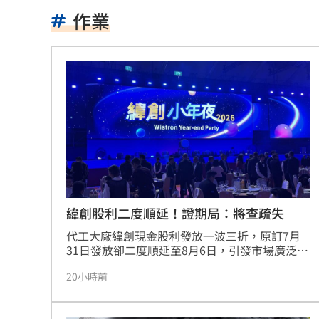
男星聞「同事抽菸味道」不敢講表情成
作業
混兄弟跑路去大陸…想擺脫發現父擁9房
郭書瑤背後金主竟是大咖藝人！身份曝
田路路批不配當工會理事長 曹雨婷不
女律師詐慈濟10億仍做1事 眾驚：水很
踩鞭炮瞬間爆炸！51歲男腳掌全爛 急
收盤／台積電獨撐 台股開高走低跌170
緯創股利二度順延！證期局：將查疏失
代工大廠緯創現金股利發放一波三折，原訂7月
泰校園爆槍擊！釀7死15傷 學生槍手身
31日發放卻二度順延至8月6日，引發市場廣泛關
注。金管會證期局指出，緯創雖未逾越法定三個
柯文哲拄拐杖卻能嚇一跳！陳智菡全說
20小時前
月期限，但已要求集保結算所介入調查，釐清是
否有內控或作業流程疏失。緯創對此承諾將補發
《百味》王凱驟逝 製作人靈堂悼念殺
延遲期間的利息補償金。證期局強調，若調查確