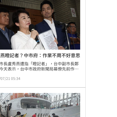
秀燕瞪記者？中市府：作業不周不好意思
市長盧秀燕遭指「瞪記者」，台中副市長鄭
今天表示，台中市政府新聞局幕僚先前作
確實沒在現場與媒體溝通清楚，幕僚作業不
/07/21 05:34
他要向大家說「真不好意思」。