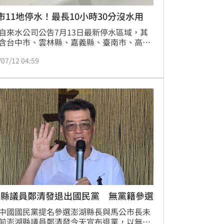
市11地停水！最長10小時30分沒水用
自來水公司公告7月13日最新停水區域，其
含台中市、雲林縣、嘉義縣、臺南市、高雄
屏東縣、宜蘭縣以及臺東縣等8縣市，影響
/07/12 04:59
最長時間達10小時30分鐘，《三立新聞網》
整理出停水區域與時間。
湖縣議員鄭清發退出國民黨 無黨籍參選
中國國民黨提名參選澎湖縣長與馬公市長未
前澎湖縣議員鄭清發今天宣布退黨，以無黨