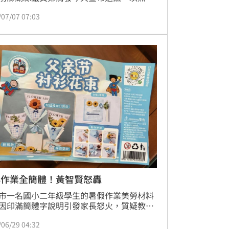
分選澎湖縣議員，且不支持國民黨參選人；
/07/07 07:03
黨澎湖縣黨部說，希望鄭清發以大局為重。
小作業全簡體！黃智賢怒轟
市一名國小二年級學生的暑假作業美勞材料
因印滿簡體字說明引發家長怒火，質疑教育
遭到統戰滲透。此事件在Threads上引發熱
/06/29 04:32
連立場親中的媒體人黃智賢都留言痛批「離