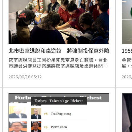
北市密室逃脫和桌遊館 將強制投保意外險
19
報
密室逃脫店員工因扮吊死鬼窒息身亡惹議。台北
金管
市議員洪健益提案應將密室逃脫店及桌遊休閒館
展，
場所納入強制投保公共意外險清單；北市府今天
月底
2026/06/16 05:12
2026
說，已進行修法，8月初前可發布實施。
供各
融資
在8