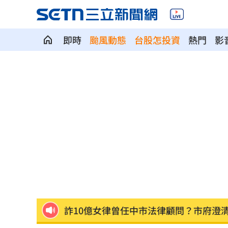
即時
颱風動態
台股怎投資
熱門
影
阿中喊真相浮出水面 網淚：謝謝守護
【迪士尼】串流升級 短影音拓新商機
詐10億女律曾任中市法律顧問？市府澄
【迪士尼】Q3亮眼 幕後推手帶動雙引