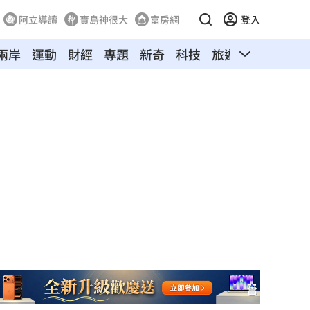
阿立導讀
寶島神很大
富房網
登入
兩岸
運動
財經
專題
新奇
科技
旅遊
汽車
寵物