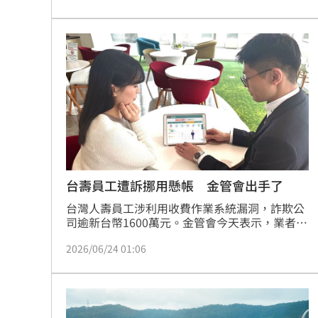
台幣 5 萬元。
台壽員工遭訴挪用懸帳 金管會出手了
台灣人壽員工涉利用收費作業系統漏洞，詐欺公
司逾新台幣1600萬元。金管會今天表示，業者去
年12月有向金管會通報重大偶發提到員工挪用懸
2026/06/24 01:06
帳，不過當時並未提到侵占禮券一事，將針對此
案環節逐一檢視是否未落實內控。