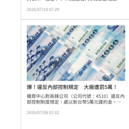
水，由於預估入夜之後風雨才會比較明顯，明天
2026/07/10 07:29
早上8時有機會開啟溢洪道洩洪。
爆！違反內部控制規定 大廠遭罰5萬！
櫃買中心對高鋒公司（公司代號：4510）違反內
部控制制度規定，處以新台幣5萬元違約金。櫃
買中心表示，高鋒公司參與達佛羅公司現金增資
2026/07/06 02:02
一案，經查其投資作業違反內部控制制度之規
定，核有缺失，爰依櫃買中心對上櫃公司內部控
制制度查核作業程序第9條規定，處以違約金新