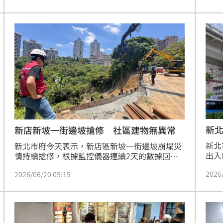
與內部稽核報告交叉比對，若獨董未能盡責將面
譜至
臨司法求償。此制度旨在讓獨董發揮治理防腐劑
包廠
功能，提升金融機構透明度並與國際接軌。
已全
波反
及兩
新北
新店新坡一街邊坡搶修 社區建物無異常
工
新北
新北市府今天表示，新店區新坡一街邊坡崩塌災
出入
情持續搶修，根據監控儀器連續2天的數據回
業，
報，目前社區建物狀況穩定，無異常變化。市府
2026
2026/06/20 05:15
鐵、
預計21日完成鋼軌樁打設及孔洞灌漿作業。