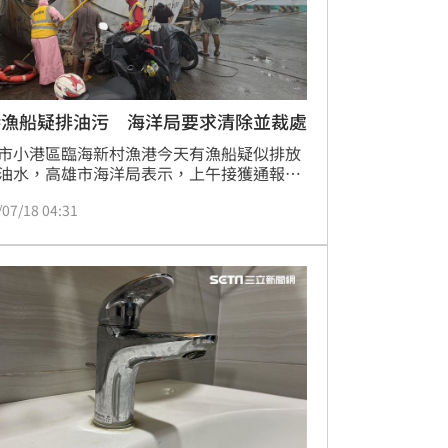
港漁船疑排油污 海洋局要求清除並裁處
市小港區臨海新村漁港今天有漁船疑似排放
油水，高雄市海洋局表示，上午接獲通報立
員趕赴現場，並要求漁船人員立刻清除油
/07/18 04:31
油污已於下午清除，後續將依法裁處。