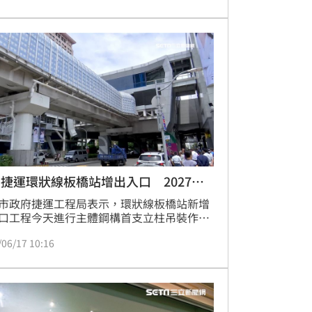
極」。校方隨後緊急道歉，解釋該教材為外
商統一採購，坦承疏忽外包裝字體審查，並
面回收該批材料包。這起「簡體字作業」風
映出家長對於校園教材審核的高度重視，以
岸敏感議題在教育現場的爭議。
捷運環狀線板橋站增出入口 2027完
市政府捷運工程局表示，環狀線板橋站新增
口工程今天進行主體鋼構首支立柱吊裝作
預計2027年完工啟用，預估通勤族轉乘高
/06/17 10:16
台鐵及捷運板南線的時間將大幅減少。