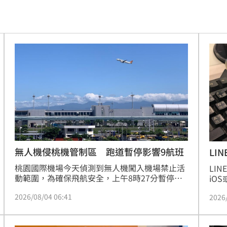
迷因
13:58
產
13:52
光了
13:51
忍了
13:51
深
13:49
截肢
13:45
點
13:44
無人機侵桃機管制區 跑道暫停影響9航班
LI
息
桃園國際機場今天偵測到無人機闖入機場禁止活
亡
LI
13:43
動範圍，為確保飛航安全，上午8時27分暫停
iO
南、北跑道起降作業，經確認安全無虞後於8時
務，
了
13:38
2026/08/04 06:41
2026
37分恢復運作，共影響9航班。
及撥
青了
13:34