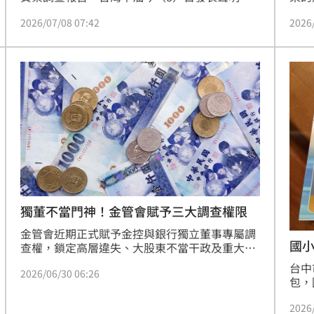
調，對不法行為採取零容忍立場。該案由中油主
籍身
2026/07/08 07:42
2026
動移請廉政署偵辦，並全力配合調查。為重塑公
國民
司治理形象，中油自111年起針對相關採購案進
行全面清查，並落實職務輪調與實質代理制度，
降低業務風險。同時，中油透過強化內稽內控，
包括追繳涉案人員不當得利，並建立採購廉政平
臺引入外部監督，力求採購透明化。中油承諾將
持續精進法治教育與內控機制，以具體改革行動
落實國營企業責任，回應社會期待，確保公司營
運符合最高廉政標準與大眾監督。
獨董不當門神！金管會賦予三大調查權限
金管會近期正式賦予金控與銀行獨立董事專屬調
國
查權，鎖定高層違失、大股東不當干政及重大吹
哨檢舉案。為強化監督功能，獨董可視需求聘請
台中
2026/06/30 06:26
律師或會計師等外部專家協助，調查費用由公司
包，
全額支應。為防止這把「尚方寶劍」淪為派系鬥
現場
爭工具，金管會設下嚴密防線，要求調查結果須
2026
議，