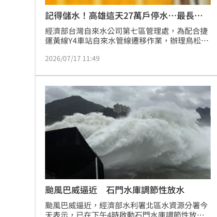
記得儲水！高雄這天27萬戶停水…最長
7hrs
經濟部台灣自來水公司第七區管理處，為配合捷
運黃線Y4車站自來水管線遷移作業，辦理鳥松區
大埤路管徑2000mm鋼管設置分岐口及管內檢視
2026/07/17 11:49
作業；預計在7月24日（五）凌晨0時至上午7時
進行停水及壓降，預估有27萬戶停水，32萬戶壓
降，本案安排於夜間進行，以盡量降低對民眾用
水造成的不便。
颱風巴威逼近 石門水庫調節性放水
颱風巴威逼近，經濟部水利署北區水資源分署今
天表示，已在下午4時啟動石門水庫調節性放