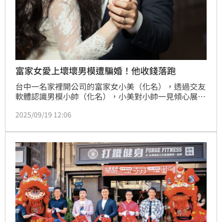
富家女愛上壞壞男模遭騙婚！他收錢落跑
台中一名家裡開公司的富家女小美（化名），透過交友
軟體認識男模小帥（化名），小美對小帥一見傾心展開
交往後，要求小帥別當男模，到自家公司上班，但二人
2025/09/19 12:06
婚後10多天，小帥就離家出走。小美要求離婚時，小帥
又稱再給8萬元就不當男模，小美信以為真匯款後，小
帥再度失聯，失望的小美最終訴請離婚，法院審理認為
小帥只想要錢，惡意遺棄小美，判准離婚。