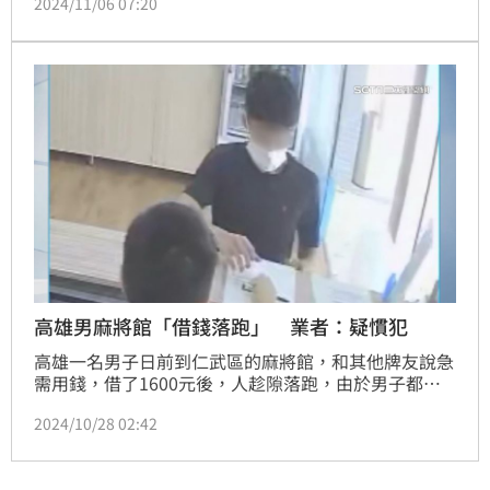
2024/11/06 07:20
跑事件」得罪恩人李烈，直到《周處》兩人才又上演大
和解戲碼，堪稱人生如戲的最佳代表。
高雄男麻將館「借錢落跑」 業者：疑慣犯
高雄一名男子日前到仁武區的麻將館，和其他牌友說急
需用錢，借了1600元後，人趁隙落跑，由於男子都用
假名、假電話加入會員，店家也找不到人。業者把監視
2024/10/28 02:42
器po網後，不少同業出面指認，男子疑似是慣犯，多
次打牌不付錢。