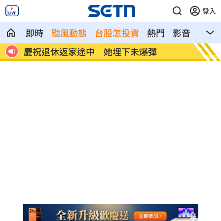
登入
即時
颱風動態
台股怎投資
熱門
影音
熱搜
智財局進駐文博會！連辦7天免費諮詢
ETF