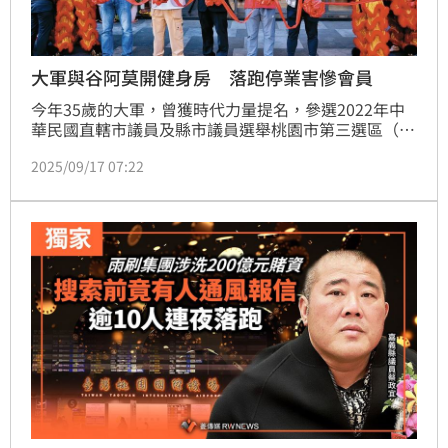
大軍與谷阿莫開健身房 落跑停業害慘會員
今年35歲的大軍，曾獲時代力量提名，參選2022年中
華民國直轄市議員及縣市議員選舉桃園市第三選區（八
德區）市議員，敗選後，隔年5月，在谷阿莫的直播中
2025/09/17 07:22
證實自己因與時代力量理念不合而退黨。