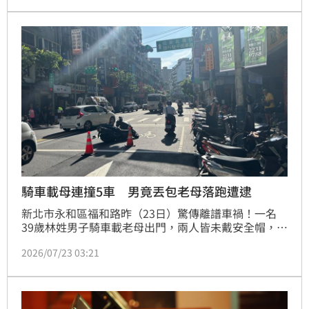
圖，內容提及寄放的卡、預購的錢都有「妥善處理」，
錢可以再賺，這份震撼教育買一次就終身難忘。但網友
認為這一看就是造假的酸文。
騎車載母連撞5車 男竟丟包老母落跑遭逮
新北市永和區福和路昨（23日）驚傳離譜車禍！一名
39歲林姓男子騎車載老母出門，兩人皆未戴安全帽，疑
因煞車不及追撞停等紅燈的5輛汽機車，導致3名騎士受
2026/07/23 03:21
傷。林男肇事後竟心虛將年邁母親「丟包」現場企圖逃
跑，所幸遭熱心民眾合力追回。警方獲報趕抵，確認雙
方無酒駕情事，林男因過失傷害及肇事逃逸罪嫌，目前
已被帶回警局偵辦，詳細肇事原因仍待後續調查釐清。