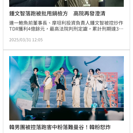
鍾文智落跑被批甩鍋檢方 高院再發澄清
連一鮑魚前董事長、摩坦利投資負責人鍾文智被控炒作
TDR獲利4億餘元，最高法院判刑定讞，累計刑期達30
年5月，鍾文智卻在刑前逃亡被通緝，日前更爆出高等
2025/03/31 12:05
法院合議庭解除鍾文智的電子監控「未送達、未公告、
未宣示」，導致檢察官無法抗告，審判長且直指是書記
官的問題。對此，劍青檢改痛批根本誣賴檢方，請求高
院依法送評鑑或啟動告發。不過高院也立即發出聲明澄
清。
韓男團被控落跑害中粉落難曼谷！韓粉怒炸