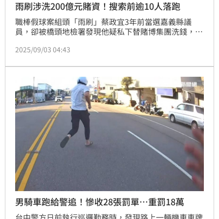
雨刷涉洗200億元賭資！搜索前逾10人落跑
職棒假球案組頭「雨刷」蔡政宜3年前當選嘉義縣議
員，卻被橋頭地檢署發現他疑私下替賭博集團洗錢，5
月間發動第一波搜索，未料有人通風報信，10餘名共犯
2025/09/03 04:43
連夜落跑，經查洩密者竟是一名保全，檢察官已簽分另
案偵辦，並於8月31拘提雨刷到案，9月2日向橋頭地院
聲押禁見，橋院裁定羈押禁見。
男騎車跑給警追！慘收28張罰單…重罰18萬
台中警方日前執行巡邏勤務時，發現路上一輛機車車牌