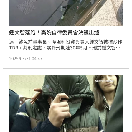
鍾文智落跑！高院自律委員會決議出爐
連一鮑魚前董事長、摩坦利投資負責人鍾文智被控炒作
TDR，判刑定讞，累計刑期達30年5月。刑前鍾文智逃
亡被通緝，引爆科技監控未延續爭議，更爆出高等法院
2025/03/31 04:47
合議庭解除鍾文智的科技監控卻「未送達、未公告、未
宣示」，審判長直指是書記官的問題，讓基層檢察官、
書記官炸鍋。高等法院31日召開自律委員會，決議建議
院長以高院名義，請求將審判長邱忠義、受命法官陳勇
松送法官評鑑委員會評鑑。陪席法官蔡羽玄則不付處
置。