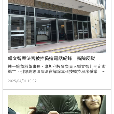
鍾文智案法官被控偽造電話紀錄 高院反駁
連一鮑魚前董事長、摩坦利投資負責人鍾文智判刑定讞
逃亡，引爆高等法院法官解除其科技監控程序爭議。週
刊報導，高院疑似造假電話紀錄，沒有通知檢察官解除
2025/04/01 10:02
科技監控，變成有通知。對此，高等法院發出聲明並還
原調查結果，強調絕無偽造情事，請外界勿妄加臆測。