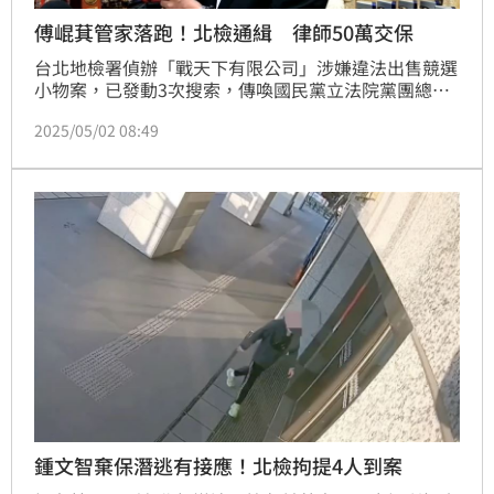
傅崐萁管家落跑！北檢通緝 律師50萬交保
台北地檢署偵辦「戰天下有限公司」涉嫌違法出售競選
小物案，已發動3次搜索，傳喚國民黨立法院黨團總召
傅崐萁的管家李慶隆、戰天下負責人蘇意舜等人。不過
2025/05/02 08:49
傳出李男第一次被傳喚獲請回後，就再也傳拘無著，北
檢發布通緝。進一步追查更發現，律師張睿文涉嫌藏匿
人犯，2日指揮調查局北部機動工作站發動搜索，傳喚
張睿文到案，訊後諭令50萬元交保。
鍾文智棄保潛逃有接應！北檢拘提4人到案