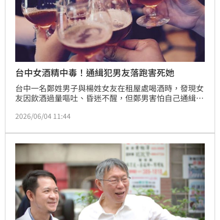
台中女酒精中毒！通緝犯男友落跑害死她
台中一名鄭姓男子與楊姓女友在租屋處喝酒時，發現女
友因飲酒過量嘔吐、昏迷不醒，但鄭男害怕自己通緝身
分曝光，不但沒有報案求救，反而丟下女友獨自離開，
2026/06/04 11:44
等楊女的姊姊到場時，楊女已死亡。法醫解剖發現楊女
是因酒精中毒致死，若提早送醫仍有救回可能。法院認
為鄭男棄楊女於不顧，導致楊女死亡，依遺棄致死罪判
處8月徒刑；全案可上訴。