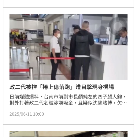
政二代被控「捲上億落跑」遭目擊現身機場
日前媒體爆料，台南市前副市長顏純左的四子顏大鈞，
對外打著政二代名號涉嫌吸金，且疑似沈迷賭博，欠下
數億債務，4月間失聯，多名被害人已向警方報案且成
2025/06/11 10:00
立自救會。不過有民眾11日下午在高雄小港機場疑似看
到顏大鈞的身影，似乎想出境卻被攔下。