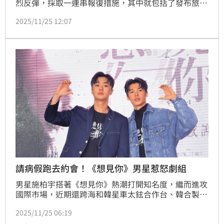
烈反彈，採取一連串報復措施，其中就包括了發布旅遊
警示，呼籲公民暫時勿前往日本。對此，日本電視台訪
2025/11/25 12:07
問到還在日本當地的中國旅客，結果一聽到中國國家主
席習近平，紛紛閉口不談，當場落跑。畫面曝光後，引
起熱議。
請病假跑去約會！《想見你》男星惹怒劇組
男星施柏宇搭著《想見你》熱潮打開知名度，繼而進攻
國際市場，近期還跨海和韓星車太鉉合作台、韓合製影
集，氣勢正旺。不過才剛殺青奇幻台劇的他，卻爆出拍
2025/11/25 06:19
戲拍到一半消失、藉口養傷卻跑去和女友約會的落跑事
件，遭工作人員狠批是「被慣壞的公子哥」。