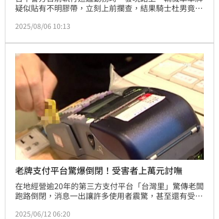
疑似貼有不明膠帶，立刻上前攔查，結果騎士杜男竟開
啟「逃亡模式」，一路狂催油門，多次逆向、闖紅燈跑
2025/08/06 10:13
給警察追，但最後還是被逮個正著。原來杜男誤以為自
己被通緝，才心虛落跑，這下沿路違規慘收28張罰單，
罰金飆破18萬元。
老牌支付平台驚爆倒閉！受害者上萬元討嘸
在地經營逾20年的第三方支付平台「台灣里」驚傳老闆
跑路倒閉，消息一出讓許多使用者震驚，甚至還有受害
者透露有上萬款項沒拿到，疑似惡性倒閉。
2025/06/12 06:20