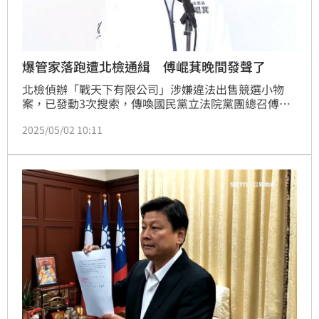
爆管家落跑遭北檢通緝 傅崐萁晚間發聲了
北檢偵辦「戰天下有限公司」涉嫌違法出售競選小物
案，已發動3次搜索，傳喚國民黨立法院黨團總召傅崐
萁的管家李慶隆、戰天下負責人蘇意舜等人。然而，傳
2025/05/02 10:11
出李男第一次被傳喚獲請回後，就再也傳拘無著，北檢
發布通緝。進一步追查更發現，律師張睿文涉嫌藏匿人
犯，2日指揮調查局北部機動工作站發動搜索，傳喚張
睿文到案，訊後諭令50萬元交保。對此，傅崐萁也回
應，指管家經訊問後恐懼不已，然後就突然音信全無，
不禁質問「這個國家還有司法正義嗎？」