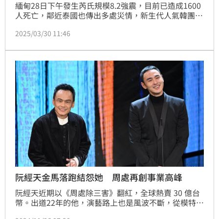
緬甸28日下午發生芮氏規模8.2強震，目前已造成1600
人死亡，鄰近泰國也傳出多處災情，新生代人氣韓團
BOYNEXTDOOR原訂29日在曼谷開唱，結果演出緊急
2025/03/30 11:46
取消，但粉絲怒罵經紀公司竟先安排團員返國，而不是
第一時間宣布取消，大批中國粉絲到曼谷追星因地震災
情而失聯，而韓粉的最新動作讓中國網友氣炸。
阮經天金馬落跑結怨她 周處再創事業高峰
阮經天近期以《周處除三害》翻紅，全球熱賣 30 億台
幣。出道22年的他，演藝路上也是風波不斷，從模特兒
起家、拍偶像劇、拿金馬影帝登上高峰，之後又因「落