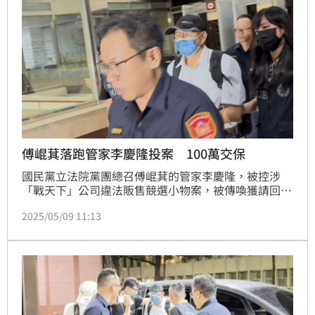
傅崐萁落跑管家李慶隆投案 100萬交保
國民黨立法院黨團總召傅崐萁的管家李慶隆，被控涉
「戰天下」公司違法販售競選小物案，被傳喚獲請回
後，疑似在委任律師張睿文協助下落跑，至台北地檢署
2025/05/09 11:13
後續偵辦屢次傳拘無著，北檢5月2日發布通緝。9日下
午，李慶隆在律師陪同下投案，晚間北檢複訊後諭令
100萬元交保，限制出境、出海、住居，需戴電子腳
鐐。