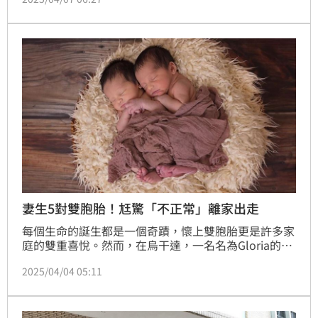
台北地檢署也收到民眾檢舉2法官涉枉法裁判、圖利等
罪。根據了解，北檢已在日前簽分他字案調查。
妻生5對雙胞胎！尪驚「不正常」離家出走
每個生命的誕生都是一個奇蹟，懷上雙胞胎更是許多家
庭的雙重喜悅。然而，在烏干達，一名名為Gloria的女
子卻面臨著截然不同的境遇。據中國媒體《九派新聞》
2025/04/04 05:11
的報導，Gloria在婚姻期間連續生下5對雙胞胎，這對
她和她的丈夫Ssalongo來說，本應是一個令人欣喜的
奇蹟，卻最終成為家庭分崩離析的原因。