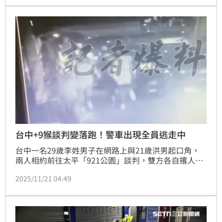
台中+9猴談判變落跑！警車出現全員逃走中
台中一名29歲李姓男子在網路上與21歲洪男起口角，
兩人相約前往太平「921公園」談判，雙方各自撂人到
場助陣，現場20多人劍拔弩張，但雙方大陣仗也引起巡
2025/11/21 04:49
邏警車關注。一行人原本氣勢洶洶，結果看到警車出
現，全嚇得落荒而逃，腳底抹油速度之快，令人忍俊不
禁。