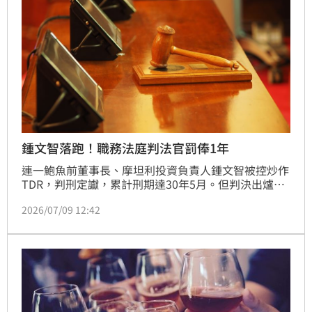
鍾文智落跑！職務法庭判法官罰俸1年
連一鮑魚前董事長、摩坦利投資負責人鍾文智被控炒作
TDR，判刑定讞，累計刑期達30年5月。但判決出爐
後，鍾文智棄保潛逃，台北地檢署發布通緝。法官評鑑
2026/07/09 12:42
委員會決議將邱忠義被交付司法院人審會審議，陳勇松
則移送懲戒法院職務法庭審理，並建議罰款月俸10月，
另監察院也提出彈劾。職務法庭9日判決罰俸1年，約
240萬元。可上訴。