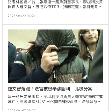
記者林盈君／台北報導連一鮑魚前董事長、摩坦利投資
負責人鍾文智，被控炒作TDR，判刑定讞，累計刑期達
30年5月，但判決出爐後，鍾文智卻棄保潛逃，台北地
2025/04/22 06:21
檢署已對其發布通緝，並組成專案小組追查，其中發
現，鍾文智的妹妹、侄女及鄭姓、游姓2名友人，涉嫌
協助其逃亡，今（22日），北檢發動搜索，並拘提4人
到案說明。
鍾文智落跑！法官被檢舉涉圖利 北檢分案
連一鮑魚前董事長、摩坦利投資負責人鍾文智判刑定讞
逃亡，高等法院3月31日召開自律委員會，決議建議將
合議庭審判長邱忠義、受命法官陳勇松送法官評鑑。而
2025/04/07 06:27