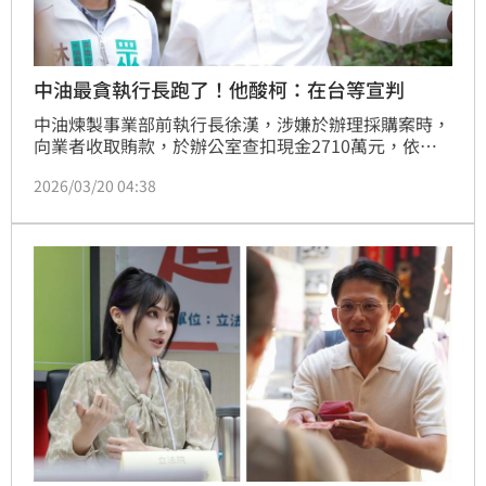
中油最貪執行長跑了！他酸柯：在台等宣判
中油煉製事業部前執行長徐漢，涉嫌於辦理採購案時，
向業者收取賄款，於辦公室查扣現金2710萬元，依貪
污治罪條例罪嫌起訴。徐漢遭羈押1年多後，獲准500
2026/03/20 04:38
萬元交保，限制出境、出海，而案件在下個月一審宣
判，爆出徐漢在屏東萬巒破壞電子腳鐐，疑似棄保潛
逃。政治工作者周軒直言，「柯文哲還是乖乖待在台灣
等宣判吧。」