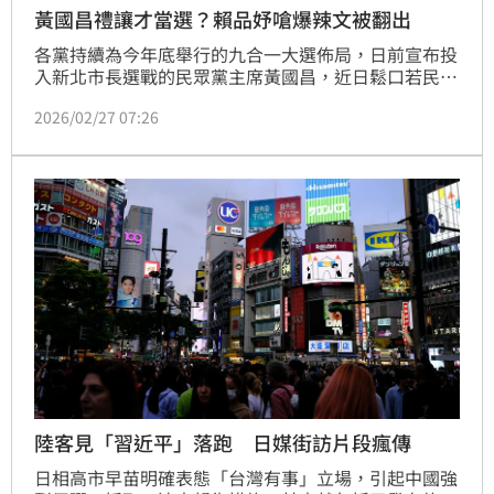
黃國昌禮讓才當選？賴品妤嗆爆辣文被翻出
各黨持續為今年底舉行的九合一大選佈局，日前宣布投
入新北市長選戰的民眾黨主席黃國昌，近日鬆口若民調
居於下風願「加入李四川團隊」，是否選到底引起關
2026/02/27 07:26
注。黃國昌2019年爭取立委連任曾有「落跑」黑歷
史，之後民進黨派出賴品妤順利當選。有小草稱賴品妤
當年是受到黃國昌「禮讓」才選上，就有鄉民翻出賴品
妤過去嗆爆黃國昌及其支持者的言論，再度掀起熱烈討
論。
陸客見「習近平」落跑 日媒街訪片段瘋傳
日相高市早苗明確表態「台灣有事」立場，引起中國強