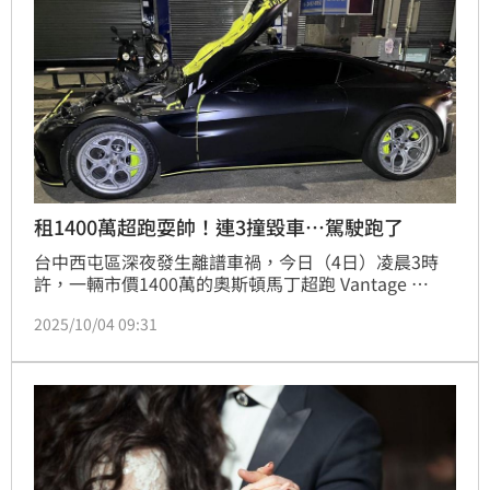
租1400萬超跑耍帥！連3撞毀車…駕駛跑了
台中西屯區深夜發生離譜車禍，今日（4日）凌晨3時
許，一輛市價1400萬的奧斯頓馬丁超跑 Vantage 
AMR，在河南路上逆向行駛，先是碰撞對向停等紅燈的
2025/10/04 09:31
計程車，接著又擦撞2部路邊停車，隨後肇事駕駛棄車
逃逸。警方到場發現肇事的超跑是租賃車，由於駕駛不
知去向，目前已發函通知租車公司提供相關資料，釐清
駕駛身分及肇事原因。