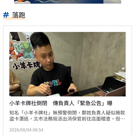
落跑
小羊卡牌社倒閉 傳負責人「緊急公告」曝
知名「小羊卡牌社」無預警倒閉，鄭姓負責人疑似捲款
盜卡潛逃，北市法務局派出消保官前往店面稽查，但大
門深鎖，玩家初估損失逾3億元，自救會群組成員已逾
2026/08/04 08:54
4500人。有民眾在threads上發布落跑負責人的回應截