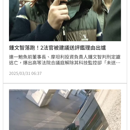
鍾文智落跑！2法官被建議送評鑑理由出爐
連一鮑魚前董事長、摩坦利投資負責人鍾文智判刑定讞
逃亡，爆出高等法院合議庭解除其科技監控卻「未送
達、未公告、未宣示」，審判長且直指是書記官的問
2025/03/31 06:37
題，引爆基層檢察官、書記官炸鍋。高等法院31日召開
自律委員會，決議建議將審判長邱忠義、受命法官陳勇
松送法官評鑑委員會評鑑。理由出爐，認定2法官不僅
曾二度增補審理單上裁定原內容，卻未註記原因及時
間，陳勇松且指示書記官抽換電話紀錄，均違反職務上
義務。