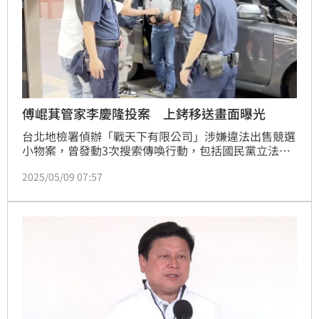
傅崐萁管家李慶隆投案 上銬移送畫面曝光
台北地檢署偵辦「戰天下有限公司」涉嫌違法出售競選
小物案，曾發動3次搜索傳喚行動，包括國民黨立法院
黨團總召傅崐萁的管家李慶隆。卻在後續傳喚時傳拘無
2025/05/09 07:57
著，台北地檢署2日發布通緝。9日下午，李慶隆在律師
陪同下，赴調查局北部機動工作站投案，晚間移送北檢
複訊。抵達北檢時，李慶隆戴著手銬的手以衣物遮住，
面對媒體追問「是受傅崐萁指示躲藏嗎」等問題，皆不
發一語。