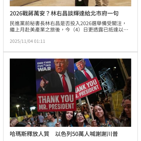
2026戰蔣萬安？林右昌談輝達給北市府一句
民進黨前秘書長林右昌是否投入2026選舉備受關注，
繼上月赴美產業之旅後，今（4）日更透露已抵達以色
列特拉維夫（Tel Aviv），展開「科技產業創新與全社
2025/11/04 01:11
會防衛韌性」學習之旅。林右昌並提到，早在5年前，
輝達（NVIDIA）就已經透過併購投資在以色列設立海
外總部了，最近輝達海外總部想要落腳台北市，仍受到
土地契約、行政流程、補償協商等相關課題的實質挑
戰，「我們台北，的確可以再加把勁！」
哈瑪斯釋放人質 以色列50萬人喊謝謝川普