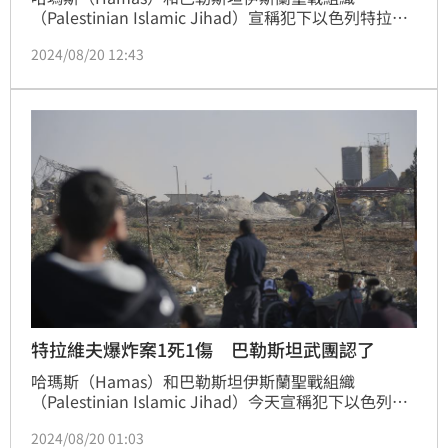
（Palestinian Islamic Jihad）宣稱犯下以色列特拉維
夫的爆炸案。對此，外交部今（20）日表示，駐處目前
2024/08/20 12:43
掌握在以國的僑民國人共計266人，目前並無僑胞及國
人向駐處表達撤離的需求。
特拉維夫爆炸案1死1傷 巴勒斯坦武團認了
哈瑪斯（Hamas）和巴勒斯坦伊斯蘭聖戰組織
（Palestinian Islamic Jihad）今天宣稱犯下以色列特
拉維夫的爆炸案，指這是「自殺行動」，並揚言將於以
2024/08/20 01:03
哈戰爭延燒之際在以國發動更多類似攻擊。