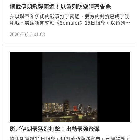
攔截伊朗飛彈兩週！以色列防空彈藥告急
美以聯軍和伊朗的戰爭打了兩週，雙方的對抗已成了消
耗戰。美國新聞網站《Semafor》15日報導，以色列通
知美方，自家用以攔截彈道飛彈的彈藥庫存，已經消耗
2026/03/15 01:03
至拉警報的過低程度。
影／伊朗最猛烈打擊！出動最強飛彈
據伊朗官媒11日報導，伊朗革命衛隊宣布，已經發動了