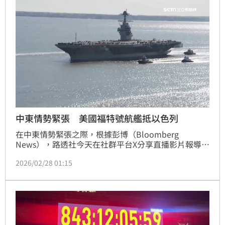
中東情勢緊張 美國福特號航艦抵以色列
在中東情勢緊張之際，根據彭博（Bloomberg 
News），路透社今天在社群平台X分享直播影片報導，
全球最大航空母艦、美國福特號航艦已抵達以色列。
2026/02/28 01:15