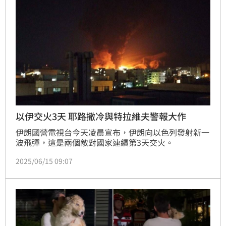
以伊交火3天 耶路撒冷與特拉維夫警報大作
伊朗國營電視台今天凌晨宣布，伊朗向以色列發射新一
波飛彈，這是兩個敵對國家連續第3天交火。
2025/06/15 09:07