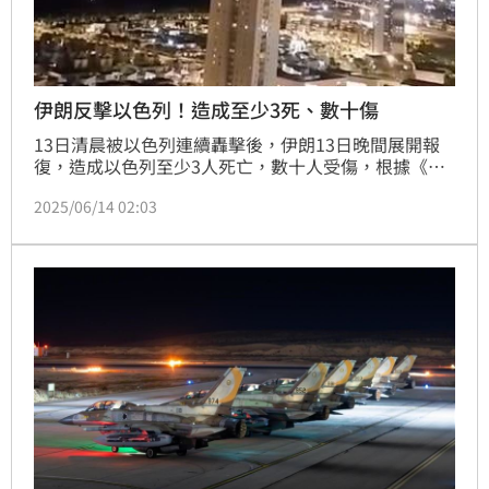
伊朗反擊以色列！造成至少3死、數十傷
13日清晨被以色列連續轟擊後，伊朗13日晚間展開報
復，造成以色列至少3人死亡，數十人受傷，根據《美
聯》報導，以色列悄悄將無人機運進伊朗境內，是這次
2025/06/14 02:03
成功襲擊關鍵核武設備、並精準攻擊高階軍官及科學家
的原因，伊朗駐聯合國大使表示，以色列的攻擊造成78
人死亡，320多人受傷。