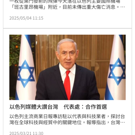
一枚從葉門發射的飛彈今天落在以色列主要國際機場
「班古里昂機場」附近，目前未傳出重大傷亡消息。以
色列國防部長卡茲矢言要強力反擊，葉門叛軍青年運動
2025/05/04 11:15
已承認發射飛彈。
以色列媒體大讚台灣 代表處：合作首選
以色列主流商業日報專訪駐以代表與科技業者，探討台
灣在全球科技與經貿中的關鍵地位。報導指出，台灣作
為全球半導體產業的「矽盾」，吸引國際科技巨頭投
2025/03/21 11:30
資，並與以色列在高科技領域互補。隨著全球供應鏈重