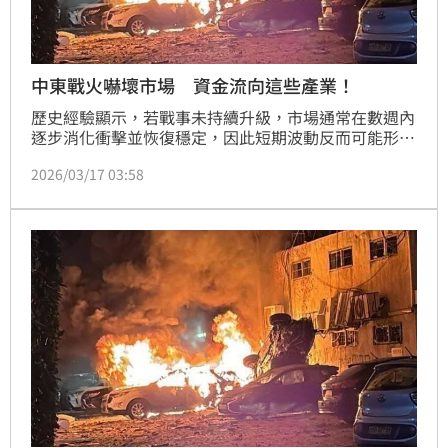
中東戰火嚇壞市場 資金流向這些產業！
歷史經驗顯示，若戰事未持續升級，市場通常在數週內
逐步消化衝擊並恢復穩定，因此短期波動反而可能形成
中期投資布局的機會。聯邦投信表示，地緣衝突通常會
2026/03/17 03:58
先反映在能源價格與避險資產表現上，短期內油價與黃
金可能走強，而風險性資產則因避險情緒升溫而出現震
盪。不過，若衝突仍維持在有限打擊或區域性緊張情
勢，未進一步擴大至主要航道封鎖或能源基礎設施破
壞，其影響多半屬於短期風險溢價上升，而非全球經濟
基本面出現反轉。