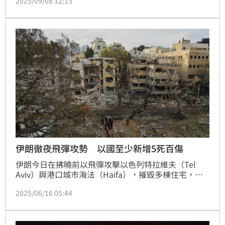
2025/09/08 12:13
總理納坦雅胡（Benjamin Netanyahu）盡快達成協
議，釋放仍被扣押在加薩的人質。
伊朗徹夜飛彈攻勢 以國至少新增5死百傷
伊朗今日在拂曉前以飛彈攻擊以色列特拉維夫（Tel 
Aviv）與港口城市海法（Haifa），摧毀多棟住宅，讓
本週出席G7峰會的領袖們更憂心這兩個宿敵之間的戰
2025/06/16 05:44
火擴大為區域衝突。