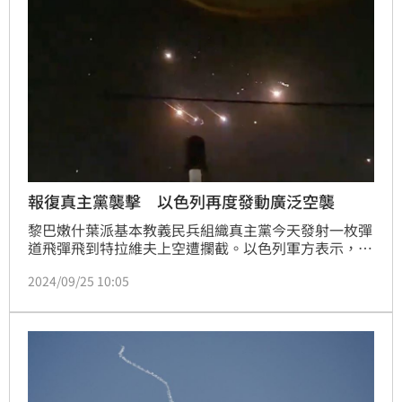
報復真主黨襲擊 以色列再度發動廣泛空襲
黎巴嫩什葉派基本教義民兵組織真主黨今天發射一枚彈
道飛彈飛到特拉維夫上空遭攔截。以色列軍方表示，正
在對黎巴嫩南部和東部貝卡谷地進行「廣泛的」空襲。
2024/09/25 10:05