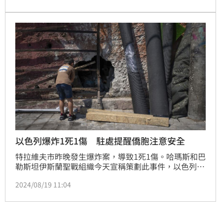
以色列爆炸1死1傷 駐處提醒僑胞注意安全
特拉維夫市昨晚發生爆炸案，導致1死1傷。哈瑪斯和巴
勒斯坦伊斯蘭聖戰組織今天宣稱策劃此事件，以色列警
方已經提升安全警戒，駐以色列代表處也發公告提醒僑
2024/08/19 11:04
胞注意安全。