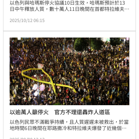
以色列與哈瑪斯停火協議10日生效，哈瑪斯預計於13
日中午釋放人質，數十萬人11日晚間在首都特拉維夫舉
行大規模集會，現場群眾展開橫幅，呼籲頒發諾貝爾獎
2025/10/12 06:15
給川普，也有人高喊「謝謝川普！」
以逾萬人籲停火 官方不理還轟炸人道區
以色列民眾不滿戰爭持續，且人質遲遲未被救出，於當
地時間6日晚間在耶路撒冷和特拉維夫爆發了近幾個月
來最大規模的抗議活動，超過1萬5千人聚集，高喊要求