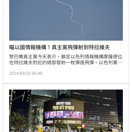
瞄以國情報機構！真主黨飛彈射到特拉維夫
黎巴嫩真主黨今天表示，鎖定以色列情報機構摩薩德位
在特拉維夫附近的總部發射一枚彈道飛彈。以色列軍方
則表示，真主黨「有史以來第一枚」射到當地的飛彈遭
2024/09/25 06:40
防空系統攔截。