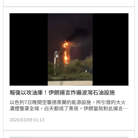
獨立媒體《Drop Site News》也在11日報導，伊朗的
攻勢沒有消停跡象，仍持續用飛彈轟炸以色列與波斯灣
地區的美軍基地。
報復以攻油庫！伊朗揚言炸遍波灣石油設施
以色列7日晚間空襲德黑蘭的能源設施，所引發的大火
濃煙壟罩全城，白天都成了黑夜。伊朗當局對此揚言，
將炸遍波斯灣的石油設施作為報復。伊朗革命衛隊發言
2026/03/09 01:13
人放話：「如果你能容忍每桶油價衝破200美元，那你
就繼續這種遊戲。」