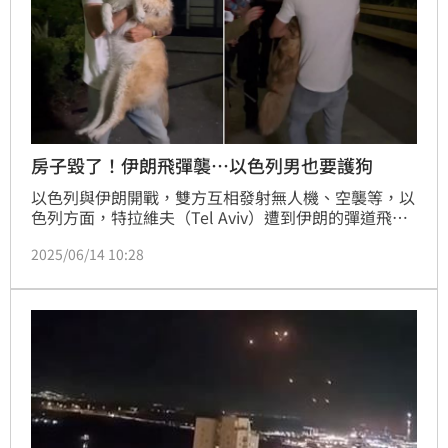
房子毀了！伊朗飛彈襲…以色列男也要護狗
以色列與伊朗開戰，雙方互相發射無人機、空襲等，以
色列方面，特拉維夫（Tel Aviv）遭到伊朗的彈道飛彈
攻擊，多枚飛彈射中建築物，不少房屋被炸毀。有當地
2025/06/14 10:28
民眾拍下，疑飼主的男子在被炸過的建築物前，抱著一
隻大狗，神情著急。這段「護愛犬」的影片在網路傳
開，引發討論。