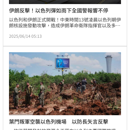
伊朗反擊！以色列彈如雨下全國警報響不停
以色列和伊朗正式開戰！中東時間13號凌晨以色列朝伊
朗核設施發動攻擊，造成伊朗革命衛隊指揮官以及多名
科學家喪命，伊朗最高領袖哈米尼表示以色列將受到嚴
2025/06/14 05:13
厲懲罰，隨後伊朗進行反擊，先是出動上百架無人機朝
以色列發動攻擊，隨後又發射彈道飛彈，以色列全國警
報大響，包含特拉維夫在內的多處城市遭到攻擊，已經
造成多人受傷。
葉門叛軍空襲以色列機場 以防長矢言反擊