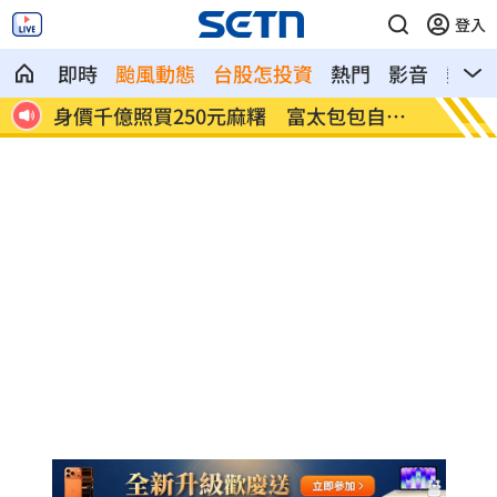
登入
即時
颱風動態
台股怎投資
熱門
影音
熱搜
自己
獨／河北彩花快閃文博會！狂掃潮玩曝驚
小吃部
喜