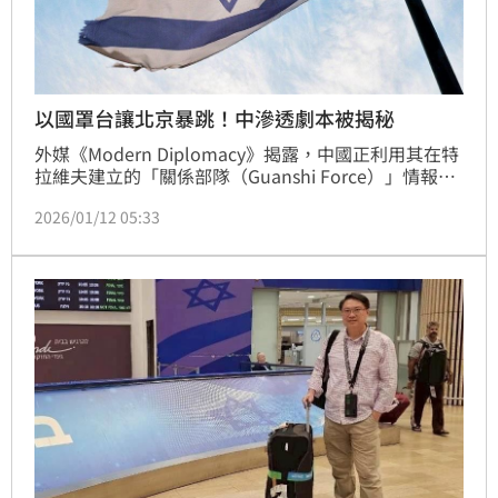
以國罩台讓北京暴跳！中滲透劇本被揭秘
外媒《Modern Diplomacy》揭露，中國正利用其在特
拉維夫建立的「關係部隊（Guanshi Force）」情報
網，滲透以色列軍事與基建體系，以反制以色列承認索
2026/01/12 05:33
馬利蘭及協助台灣建構防空系統。北京不滿以色列將
「鐵穹」技術與台灣「T-DOM」系統整合，且以色列
外長薩爾訪問索馬利蘭，於是於2026年初派外長王毅
訪索馬利亞反制，並轉向伊朗軸心；以色列則將中國視
為安全威脅，下令軍官停用中國電動車與安