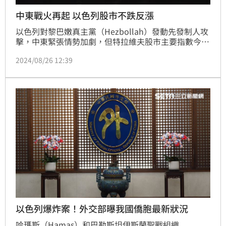
中東戰火再起 以色列股市不跌反漲
以色列對黎巴嫩真主黨（Hezbollah）發動先發制人攻
擊，中東緊張情勢加劇，但特拉維夫股市主要指數今天
收漲約2%，其中藍籌股TA-35指數創新高。
2024/08/26 12:39
以色列爆炸案！外交部曝我國僑胞最新狀況
哈瑪斯（Hamas）和巴勒斯坦伊斯蘭聖戰組織