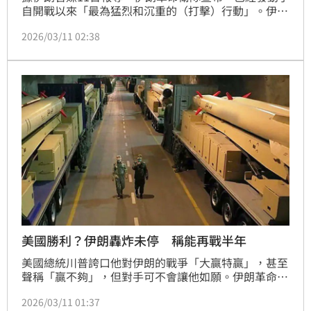
自開戰以來「最為猛烈和沉重的（打擊）行動」。伊朗
聲稱，凌晨這波攻擊，鎖定了以色列境內的目標，以及
2026/03/11 02:38
區域內的美國資產。伊朗稱為此出動了多枚飛彈，包括
長程彈道飛彈「霍拉姆沙赫爾」（Khorramshahr）。
美國勝利？伊朗轟炸未停 稱能再戰半年
美國總統川普誇口他對伊朗的戰爭「大贏特贏」，甚至
聲稱「贏不夠」，但對手可不會讓他如願。伊朗革命衛
隊的發言人日前才放話，依照目前的行動強度，他們還
2026/03/11 01:37
能夠激戰至少六個月，「伊朗將決定戰爭何時結束」。