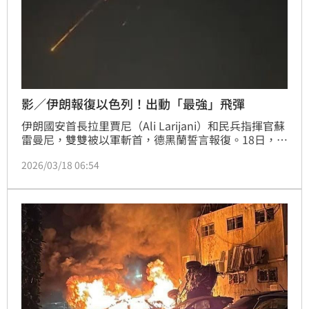
影／伊朗報復以色列！出動「最強」飛彈
伊朗國安首長拉里賈尼（Ali Larijani）和民兵指揮官蘇
雷曼尼，雙雙被以軍斬首，德黑蘭誓言報復。18日，伊
朗即對以色列展開新一波轟炸。
2026/03/18 06:54