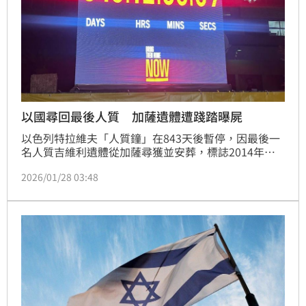
以國尋回最後人質 加薩遺體遭踐踏曝屍
以色列特拉維夫「人質鐘」在843天後暫停，因最後一
名人質吉維利遺體從加薩尋獲並安葬，標誌2014年來
加薩首次無以色列人質。但以色列為尋回遺體，在加薩
2026/01/28 03:48
發動軍事行動，摧毀逾200個巴勒斯坦墳墓，四名平民
喪生，社區淪殺戮區。以軍粗暴搜索，巴勒斯坦遺體遭
任意處置，與以人質莊嚴回歸反差，凸顯戰火殘酷及平
民犧牲。