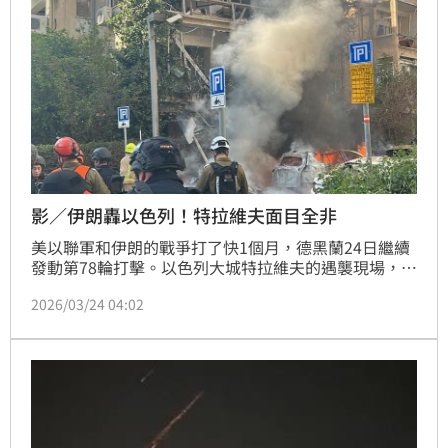
影／伊朗轟以色列！特拉維夫面目全非
美以聯軍和伊朗的戰爭打了快1個月，德黑蘭24日繼續
發動第78輪打擊。以色列大城特拉維夫的遇襲現場，大
樓受損嚴重，外牆與陽台全被炸翻，車輛失火，街道一
2026/03/24 04:02
片狼藉。