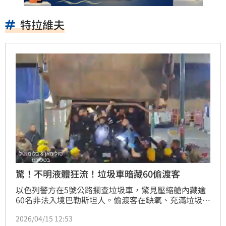
特拉維夫
驚！不明液體狂流！垃圾車暗藏60偷渡客
以色列警方在5號公路攔查垃圾車，驚見壓縮艙內藏逾
60名非法入境巴勒斯坦人。偷渡客在缺氧、充滿垃圾的
狹小空間中險象環生。警方已逮捕涉嫌無照駕駛及非法
2026/04/15 12:53
運送人蛇的司機，並扣留所有移民。這些巴勒斯坦人因