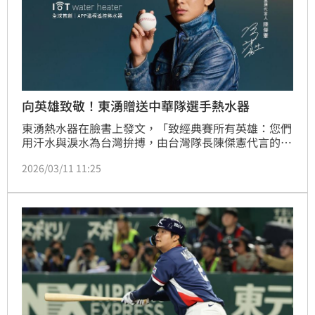
向英雄致敬！東湧贈送中華隊選手熱水器
東湧熱水器在臉書上發文，「致經典賽所有英雄：您們
用汗水與淚水為台灣拚搏，由台灣隊長陳傑憲代言的東
湧熱水器也想為您們送上一份溫暖。東湧熱水器將贈送
2026/03/11 11:25
全體中華隊選手及教練團每人一台熱水器，讓每一位英
雄在結束征戰、回到家的那一刻，都能洗去疲憊，好好
泡個澡，感受最舒服、最穩定、最安全的熱水。」