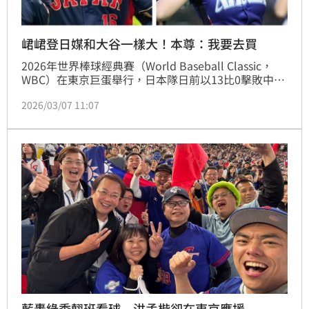
峮峮登日媒和大谷一樣大！本尊：我要去買
2026年世界棒球經典賽（World Baseball Classic，
WBC）在東京巨蛋舉行，日本隊日前以13比0擊敗中華
隊，其中大谷翔平轟出滿貫全壘打成為焦點。隔天日本
2026/03/07 11:07
多家報紙以大篇幅報導這場比賽，不過有台灣網友翻閱
報紙時發現，台灣藝人峮峮（吳函峮）代言的廣告版面
相當醒目，甚至被形容「版面看起來不輸大谷」，讓部
分網友打趣留言：「峮峮肯定碾壓大谷了，精神勝利
法！」
藍轟綠委翹班看球 洪孟楷卻在東京應援