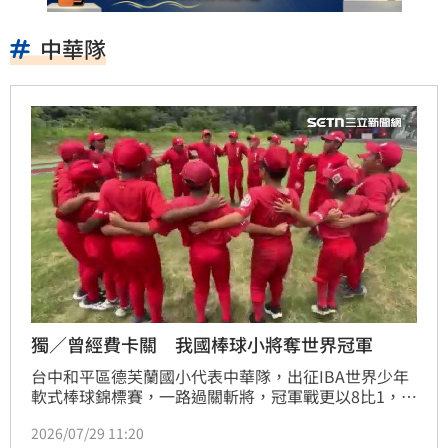
中華隊
獨／曾經費卡關 我國棒球小將奪世界冠軍
台中和平區德芙蘭國小代表中華隊，出征IBA世界少年
軟式棒球錦標賽，一路過關斬將，冠軍戰更以8比1，擊
敗日本勇奪世界冠軍。不過出國前卻一度因150萬元經
2026/07/29 11:20
費遲遲未撥款，幸好在企業相挺下順利成行，如今也成