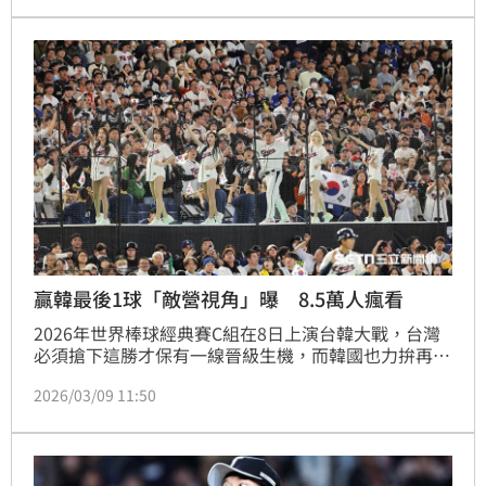
中、南、東部都喝得到，要挺就一起Team 
Taiwan！」
贏韓最後1球「敵營視角」曝 8.5萬人瘋看
2026年世界棒球經典賽C組在8日上演台韓大戰，台灣
必須搶下這勝才保有一線晉級生機，而韓國也力拚再下
一城，雙方緊咬比分戰到延長賽，最終台灣5:4奪勝。
2026/03/09 11:50
旅日達人林氏璧就曬出「台韓大戰最後一球敵人區視
角」的畫面，吸引8.5萬人觀看。