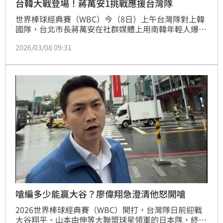
台韓大戰登場！蔣萬安1挑戰應援台灣隊
世界棒球經典賽（WBC）今（8日）上午台灣隊對上韓
國隊，台北市長蔣萬安在社群媒體上用南韓年輕人爆紅
的「歪頭眨眼挑戰」應援台灣隊，並且跳最紅的海豹
2026/03/08 09:31
舞，幫台灣隊加油。蔣萬安受訪時也表示，「今天對上
韓國，這次不吃東西，同事向我發起韓國挑戰，我想應
該有達標，但最重要的是大家一起為台灣隊加油打氣，
我相信應該一定會順利得勝。」
嗆編多少能贏大谷？廖偉翔急澄清他怒開嗆
2026世界棒球經典賽（WBC）開打，台灣隊日前迎戰
大谷翔平、山本由伸等大聯盟球星領軍的日本隊，終場