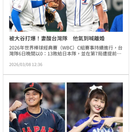
被大谷打爆！妻酸台灣隊 他氣到喊離婚
2026年世界棒球經典賽（WBC）C組賽事持續進行，台
灣隊6日晚間以0：13敗給日本隊，並在第7局遭提前結
束比賽。有網友在社群平台發文表示，他在6日晚間與
2026/03/08 12:36
妻子聊天時談到比賽戰況，當時台灣隊已落後6分，他
在對話中提到日本球星大谷翔平表現強勢。不過妻子卻
回應「台灣隊不認真很丟臉」，讓他當場感到不滿。