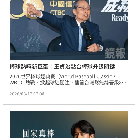
棒球熱孵新巨蛋！王貞治點台棒球升級關鍵
2026世界棒球經典賽（World Baseball Classic，
WBC）熱戰，掀起球迷關注，儘管台灣隊無緣晉級8
強，但扣倒捷克且逆轉韓國，不只讓全台沸騰，更獲世
2026/03/17 07:08
界全壘打王「OH桑」王貞治讚賞。本刊掌握，對於台
灣棒球持續進步，國際賽事表現佳，王貞治私下分析，
除因棒協與中職合作無間，硬體設施即巨蛋場館的啟
用，更是台灣棒球水準提升的重要關鍵。如今包括新
北、台中與桃園都規劃打造巨蛋，高雄也有澄清湖球