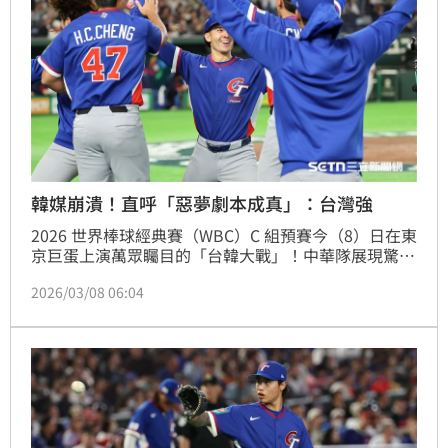
韓媒崩潰！直呼「惡夢劇本成真」：台灣強
2026 世界棒球經典賽（WBC）C 組預賽今（8）日在東
京巨蛋上演萬眾矚目的「台韓大戰」！中華隊展現驚人
韌性，歷經 10 局突破僵局制血戰，最終以 5：4 逆轉
2026/03/08 06:04
氣走韓國。這場史詩級的敗仗，不僅重創韓國隊搶奪8
強門票的機會，更讓南韓媒體與球迷陷入集體崩潰。賽
後韓媒直言，賽前最擔心的「惡夢劇本」果然成真，球
隊在體能與打線上全面慘遭輾壓！