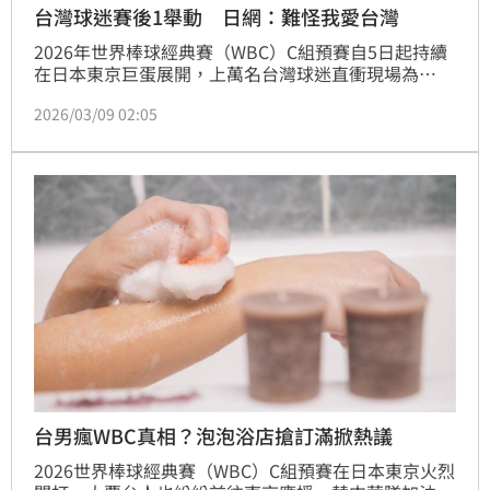
台灣球迷賽後1舉動 日網：難怪我愛台灣
2026年世界棒球經典賽（WBC）C組預賽自5日起持續
在日本東京巨蛋展開，上萬名台灣球迷直衝現場為
「Team Taiwan」應援，中華隊首戰以0：3惜敗澳洲
2026/03/09 02:05
隊，第二戰對上日本隊則以0：13吞敗，直到第三戰以
14：0「扣倒」捷克隊，讓大批粉絲又驚又喜。令人暖
心的是，有台灣民眾在賽後自發撿起地上的垃圾，讓大
批日本網友感動道「我愛你，台灣」、「我知道台灣人
都很溫柔、友善，謝謝你們」。
台男瘋WBC真相？泡泡浴店搶訂滿掀熱議
2026世界棒球經典賽（WBC）C組預賽在日本東京火烈