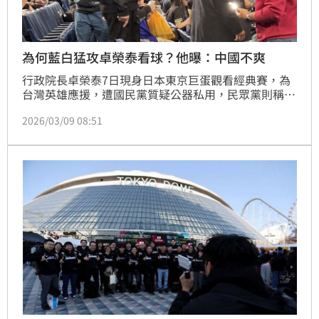
為何藍白猛攻卓榮泰看球？他曝：中國不爽
行政院長卓榮泰7日現身日本東京巨蛋觀看經典賽，為
台灣英雄應援，遭國民黨質疑公器私用，民眾黨則稱，
這是在收割中華隊的努力。對此，政治工作者周軒今
2026/03/09 08:51
（9）天指出，日本共同社昨天晚上刊出了一篇報導：
【台灣行政院長訪日 中國外交部官員表達抗議】，一
切都真相大白了，為什麼國民黨跟民眾黨這兩天猛攻卓
榮泰院長，大體上就是中國不爽了啦。