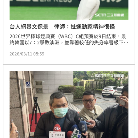
台人網暴文保景 律師：扯運動家精神很怪
2026世界棒球經典賽（WBC）C組預賽於9日結束，最
終韓國以7：2擊敗澳洲，並靠著較低的失分率晉級下一
輪賽事。由於韓澳大戰最終的比分也攸關台灣隊能否晉
2026/03/11 08:59
級，賽後台灣球迷熱議，9局上半韓國隊猛打賞的文保
景卻站著被三振，被質疑「控分」，紛紛湧入他的IG批
評。對此，律師王至德坦言「這種狀況扯運動家精神也
很怪」。