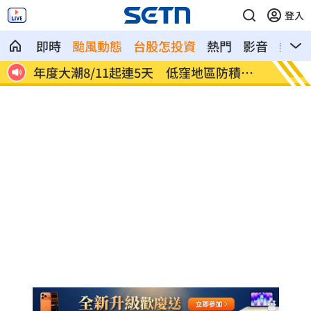
登入
即時
颱風動態
台股怎投資
熱門
影音
熱搜
積淹
燒臘店被砸！背後驚爆千金感情風暴
藍扯蘇
臉