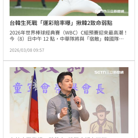
台韓生死戰「運彩賠率曝」揪韓2致命弱點
2026年世界棒球經典賽（WBC）C組預賽迎來最高潮！
今（8）日中午 12 點，中華隊將與「宿敵」韓國隊正
面交鋒。雙方目前都面臨退無可退的局面，這場比賽絕
2026/03/08 09:57
對是攸關晉級的「生死戰」。全台球迷瘋狂集氣之餘，
運彩市場也掀起投注熱潮，專家更點出中華隊的「兩大
突破口」，直言台灣健兒並非毫無勝算！