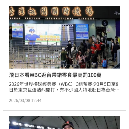
至可能引發大規模航班減次或取消，嚴重衝擊即將到來
的暑期海外旅遊市場。
飛日本看WBC返台帶錯零食最高罰100萬
2026年世界棒球經典賽（WBC）C組預賽從3月5日至8
日於東京巨蛋熱烈開打，有不少國人特地赴日為台灣球
員加油。農業部動植物防疫檢疫署近日為了提醒民眾，
2026/03/08 12:44
針對日本返台熱門零食與伴手禮整理出一份「入境檢疫
清單」；同時強調，旅客在採買回國前應詳加確認產品
成分，以免誤攜違規動植物產品入境，違者最高恐挨罰
新台幣100萬元。