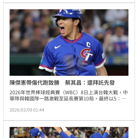
中華隊擠回關鍵超前分，「英雄變逆賊」。
陳傑憲帶傷代跑致勝 蔡其昌：還拜託先發
2026年世界棒球經典賽（WBC）8日上演台韓大戰，中
華隊與韓國隊一路激戰至延長賽第10局，最終以5：4
擊敗韓國。手指骨裂的中華隊隊長陳傑憲在關鍵時刻帶
2026/03/09 01:44
傷上場代跑，成功跑回致勝分，成為比賽重要轉折，也
引發球迷與球界關注。