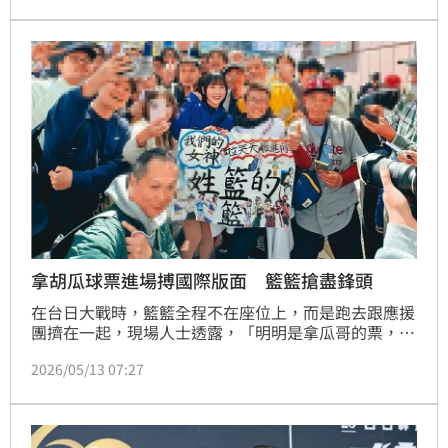
功為台灣爭光。
拿胡瓜球票進場搏國際版面 籃籃搶盡鋒頭
在台日大戰時，籃籃全程不在座位上，而是跑去跟應援
團擠在一起，現場人士透露，「明明是拿瓜哥的票，卻
跑去那邊搶鏡頭，讓球迷以為她是受邀進場。」這種蹭
2026/05/13 07:27
票作為，也是與胡瓜情同父女的關係生變的原因之一。