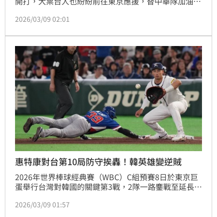
開打，大票台人也紛紛前往東京應援，替中華隊加油打
氣、順便旅遊。對此，YouTuber「Kokee講」就透
2026/03/09 02:01
露，有泡泡浴店的老闆向他表示，台人1個月前就將最
近1週全數訂滿，讓他傻眼直呼「這算是另類的台日大
戰嗎」。
惠特康對台第10局防守挨轟！韓英雄變逆賊
2026年世界棒球經典賽（WBC）C組預賽8日於東京巨
蛋舉行台灣對韓國的關鍵第3戰，2隊一路鏖戰至延長
賽，最終南韓以4：5落敗。賽後，韓媒點名韓裔美籍球
2026/03/09 01:57
員惠特康（Shay Whitcomb）與瓊斯（Jermaine 
Jones）表現低迷，直指惠特康在第10局判斷失誤，讓