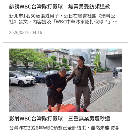
誹謗WBC台灣隊打假球 無業男受訪頻道歉
新北市1名50歲張姓男子，近日在臉書社團《爆料公
社》發文，內容提及「WBC中華隊承認打假球？」等
字句，影射台灣隊在比賽中造假，引發網友不滿情緒，
2026/03/10 04:16
10日中午12時許，中華職棒大聯盟派員前往刑事局報
案，警方迅速將人逮捕到案，張男受訪時表示：「真的
嚇到了！對不起！」
影射WBC台灣隊打假球 三重無業男遭秒逮
台灣隊在2026年WBC預賽已全部結束，雖然未能取得