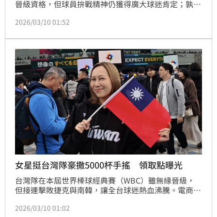
晉級資格，但球員拚戰精神仍獲得廣大球迷肯定；孰
料，有人卻在臉書社團《爆料公社》發文，內容提及
2026/03/10 01:52
「WBC中華隊承認打假球？」等字句，影射中華隊在
比賽中造假，引發網友不滿情緒。
女星挺台灣隊豪撒5000杯手搖 領取點曝光
台灣隊在本屆世界棒球經典賽（WBC）雖無緣晉級，
但接連擊敗捷克與南韓，讓全台球迷熱血沸騰。電商女
王瑪菲司日前大方宣布要發放5000杯手搖飲慶祝，昨
2026/03/10 01:02
（9）日也公開發放時間與地點，霸氣喊話：「北、