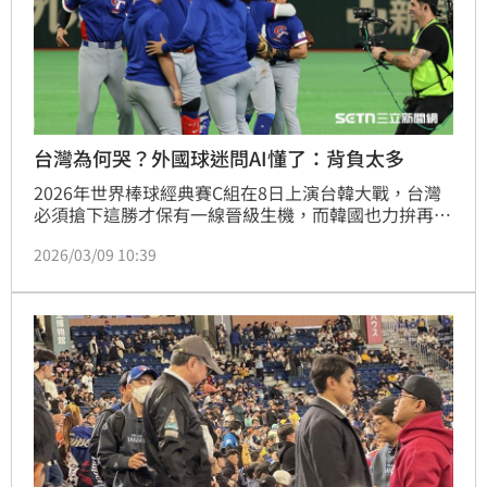
台灣為何哭？外國球迷問AI懂了：背負太多
2026年世界棒球經典賽C組在8日上演台韓大戰，台灣
必須搶下這勝才保有一線晉級生機，而韓國也力拚再下
一城，雙方緊咬比分戰到延長賽，最終台灣5:4奪勝。
2026/03/09 10:39
在奪勝的那一刻，台灣球員抱在一起流下感動淚水，這
一幕感動所有人也登讓國際媒體，就有外國球迷表示，
查了背景才理解這場勝利對台灣隊的意義，直言「台灣
不僅僅是代表一支球隊，更是背負著國家在戰鬥」。