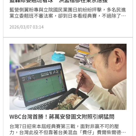
藍營側翼粉專與立院國民黨團日前紛紛抨擊，多名民進
黨立委翹班不審法案，卻到日本看經典賽，不過除了赴
印度拚外交的綠委鍾佳濱親自打臉外，國民黨立委洪孟
2026/03/07 03:14
楷今（7）日也在臉書PO出他在東京巨蛋為台灣隊應援
的照片，更喊「全國一心，我們比任何人都想贏韓國！
絕對會贏、一定要贏、台灣加油！」
WBC台灣首勝！蔣萬安發圖文附照引網猛問
台灣7日迎來本屆經典賽第三戰，面對非贏不可的壓
力，台灣此役不但靠著台美混血「費仔」費爾柴爾德