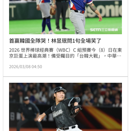
首贏韓國全隊哭！林昱珉問1句全場笑了
2026 世界棒球經典賽（WBC）C 組預賽今（8）日在東
京巨蛋上演最高潮！備受矚目的「台韓大戰」，中華隊
歷經 10 局突破僵局制的窒息式激戰，最終以 5：4 奇
2026/03/08 04:50
蹟逆轉擊敗宿敵韓國。當最後一個出局數抓下，全隊衝
上場瘋狂擁抱，不少球員與教練更是當場激動落淚。不
過，在一片感動的淚海中，旅美左投「玉米」林昱珉賽
後竟吐出一段超反差的「狀況外」發言，瞬間讓現場媒
體全笑翻。