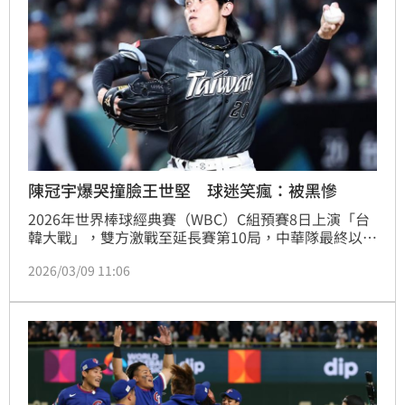
陳冠宇爆哭撞臉王世堅 球迷笑瘋：被黑慘
2026年世界棒球經典賽（WBC）C組預賽8日上演「台
韓大戰」，雙方激戰至延長賽第10局，中華隊最終以5
比4擊敗南韓，寫下經典賽20年來首次在該賽事擊敗南
2026/03/09 11:06
韓的紀錄。然而本次經典賽預賽名單裡共有16名投手，
除了陳冠宇外其餘全都上場過。對此，投手教練王建民
回應「用不到啊！」