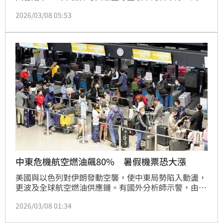
以13：0苦吞敗，賽後有網友發文批評藍白刪體育署預
2026/03/08 05:53
算，國民黨立委廖偉翔卻反嗆「編多少（預算）能贏大
谷翔平」。此番發言遭到網友抨擊，隨後廖偉翔再發文
稱「輸給日本隊，我們都不好受，但不論輸贏，我們都
全力支持！」並列出同意核定的預算澄清，不過政治工
作者周軒就怒嗆，「不要講這種幹話啦」。
中東危機航空燃油飆80% 暑假機票恐大漲
美國與以色列對伊朗發動空襲，使中東局勢陷入動盪，
更波及全球航空燃油供應鏈。有國外分析師示警，由於
波斯灣與阿曼灣的荷姆茲海峽遭伊朗控制導致供應中
2026/03/08 01:34
斷，航空燃油價格在短時間內飆升逾80%，這不僅可能
使夏季旅遊旺季的機票價格大漲，若供應短缺持續，甚