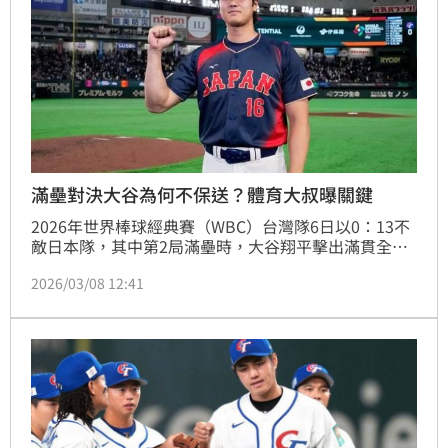
滿壘對決大谷為何不保送？體育大叔曝關鍵
2026年世界棒球經典賽（WBC）台灣隊6日以0：13不
敵日本隊，其中第2局滿壘時，大谷翔平擊出滿貫全壘
打成為比賽關鍵之一。賽後網路上也出現討論聲浪，不
2026/03/08 12:41
少球迷好奇，當時為何不選擇故意四壞球保送大谷。