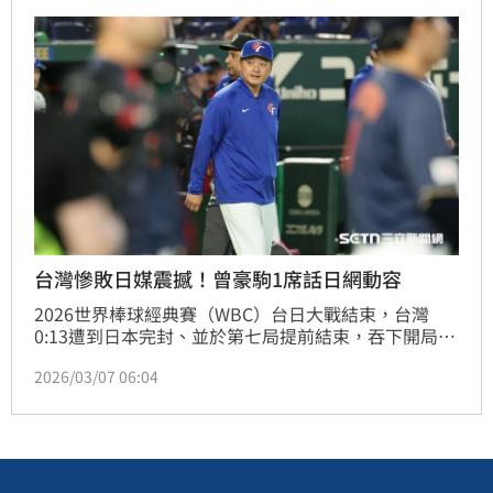
「運動歸運動，政治歸政治。」還說他先前的留言，是
想指出預算與比賽勝負不應被簡單畫上等號。不過隨
後，卻又把體育部降格稱為「體育署」，風波持續延燒
中。
台灣慘敗日媒震撼！曾豪駒1席話日網動容
2026世界棒球經典賽（WBC）台日大戰結束，台灣
0:13遭到日本完封、並於第七局提前結束，吞下開局二
連敗。對日本整場比賽台灣打得辛苦，僅有一支安打；
2026/03/07 06:04
日本則是在二局上狂灌10分，改寫過去經典賽單局最多
9分的紀錄。這樣的結果連日本媒體都相當震撼，台灣
隊總教練曾豪駒賽後一席話讓日本球迷也動容。