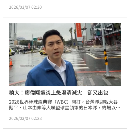
（Stuart Fairchild）敲出滿貫砲，全場狂掃11安打，
2026/03/07 02:30
最終14：0提前「扣倒」捷克，預賽首勝終於入袋。對
此，台北市長蔣萬安在此役前沒有發文，而是在贏得比
賽後發文並附上自己一邊吃便當一邊看比賽的照片說
「這一勝，全臺振奮！」
糗大！廖偉翔遭炎上急澄清滅火 卻又出包
2026世界棒球經典賽（WBC）開打，台灣隊迎戰大谷
翔平、山本由伸等大聯盟球星領軍的日本隊，終場以
13：0苦吞敗，賽後有網友發文批評藍白刪體育署預
2026/03/07 02:28
算，國民黨立委廖偉翔卻反嗆「編多少（預算）能贏大
谷翔平」。此番發言遭到網友抨擊，隨後廖偉翔續稱