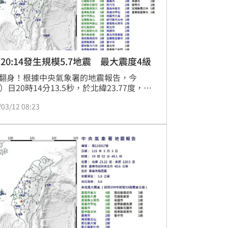
20:14發生規模5.7地震 最大震度4級
翻身！根據中央氣象署的地震報告，今
2）日20時14分13.5秒，於北緯23.77度，東
21.58度，即在花蓮縣政府南方24.7公里，位
/03/12 08:23
蓮縣近海，地震深度15.1公里，芮氏規模
7，各地最大震度為：