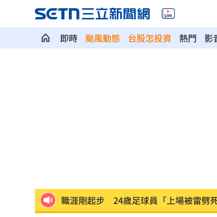
即時
颱風動態
台股怎投資
熱門
影
選手一開口驚豔全場 歌王聽到一半變
蔡英文助攻蘇巧慧 李四川曝「大咖」
中企署攜3科技公司 助中小企業數位轉
涉湮滅學生失蹤案證據 墨西哥前州長
統一火力低迷需要洋砲？ 外籍打教給
職涯剛起步 24歲足球員「上場被雷劈