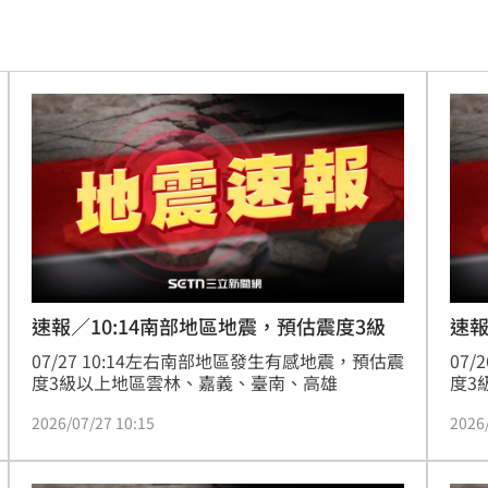
曝
15:44
析
15:42
墜樓
15:41
危
15:41
0%
15:40
炎
15:40
吵架
15:37
速報／10:14南部地區地震，預估震度3級
速報
07/27 10:14左右南部地區發生有感地震，預估震
07
難題
15:35
度3級以上地區雲林、嘉義、臺南、高雄
度3
竹、
加油
15:34
2026/07/27 10:15
2026
治
15:34