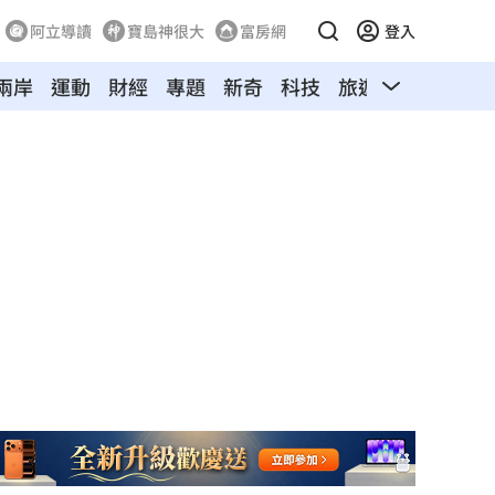
阿立導讀
寶島神很大
富房網
登入
兩岸
運動
財經
專題
新奇
科技
旅遊
汽車
寵物