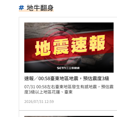
漢光42／戰時聯合運輸實兵演練 現場
地牛翻身
新／華邦電營收年增160.97% 股價評
楠梓科學園區爆意外！電子廠鷹架剝離
新／4高中生三峽河戲水 1溺水救起命
伊禁美以船通行荷莫茲海峽 違者罰貨值2
吃堅果害上火、嘴破？醫曝：搭1物抗發
昔傳跟李易婚變 六月遭女兒爆喝醉就
速報／00:58臺東地區地震，預估震度3級
07/31 00:58左右臺東地區發生有感地震，預估震
統一13場完封敗何解？外籍打教揭心魔
度3級以上地區花蓮、臺東
AKIRA父親節來台 兒子學林志玲甜喊
2026/07/31 12:59
捐1物救援熊本災民！日網喊：給台灣統