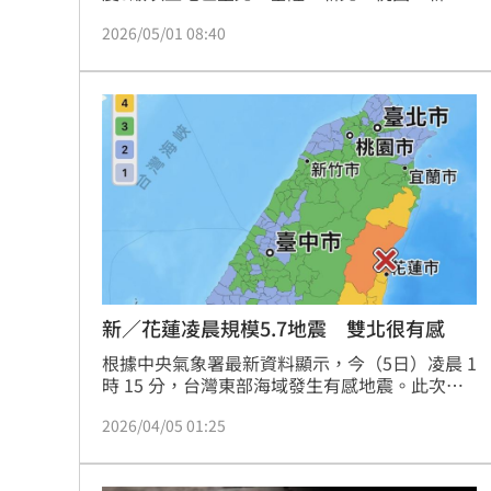
竹、苗栗、彰化、宜蘭
2026/05/01 08:40
新／花蓮凌晨規模5.7地震 雙北很有感
根據中央氣象署最新資料顯示，今（5日）凌晨 1 
時 15 分，台灣東部海域發生有感地震。此次地
牛翻身不僅震央所在的花蓮感受強烈，就連遠在
2026/04/05 01:25
北部的雙北地區民眾也感覺到明顯的橫向搖晃，
不少民眾在睡夢中被震醒，紛紛在社群平台上回
報災情與平安。