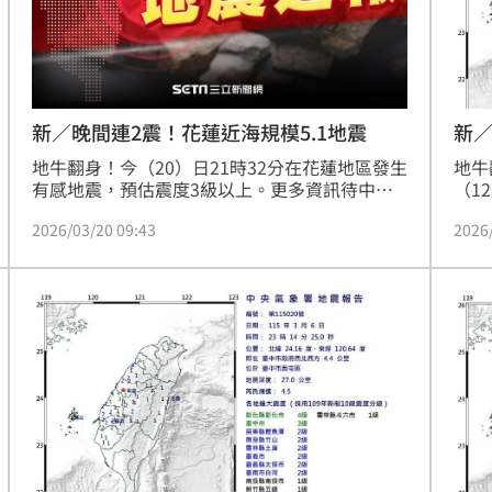
新／晚間連2震！花蓮近海規模5.1地震
新／
地牛翻身！今（20）日21時32分在花蓮地區發生
地牛
有感地震，預估震度3級以上。更多資訊待中央
（1
氣象署發布後補充。
經1
2026/03/20 09:43
2026
於花
5.