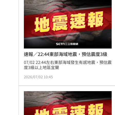
新／救生員硬要下水 遺體外木山海域
每天1杯手搖飲消暑？醫：1習慣害越喝
中美制裁戰川習會恐生變？北京還有大
台灣富婆也曾花重金 和當紅男神木桶
台灣彩券開獎直播中
20:31
速報／22:44東部海域地震，預估震度3級
07/02 22:44左右東部海域發生有感地震，預估震
LIVE三立+24小時直播
15:27
度3級以上地區宜蘭
三立iNEWS新聞台線上直播
18:00
2026/07/02 10:45
商場戰國來臨 台中「頂奢大道」逐漸
台彩父親節推新刮刮樂千萬頭獎超「爸
「拍片人的多重宇宙」職涯論壇9/12登