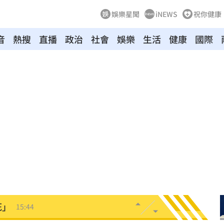
娛樂星聞
iNEWS
祝你健康
音
熱搜
直播
政治
社會
娛樂
生活
健康
國際
臉
15:55
應戰
15:52
型
15:48
被捕
15:46
看法
15:45
死」
15:44