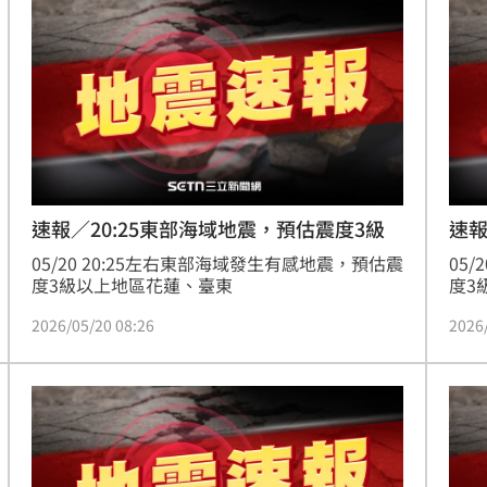
尋獲
15:30
越累
15:30
招
15:29
共浴
15:29
速報／20:25東部海域地震，預估震度3級
速報
05/20 20:25左右東部海域發生有感地震，預估震
05
度3級以上地區花蓮、臺東
度3
2026/05/20 08:26
2026
成形
12:00
」氣
12:00
場！
10:30