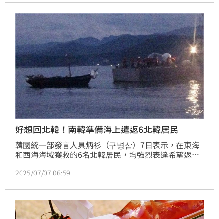
難以說出殘酷真相。
好想回北韓！南韓準備海上遣返6北韓居民
韓國統一部發言人具炳衫（구병삼）7日表示，在東海
和西海海域獲救的6名北韓居民，均強烈表達希望返回
北韓的意願，因此政府「出於人道立場，將以迅速且安
2025/07/07 06:59
全的方式遣返他們。」關於遣返的具體細節，目前無法
對外確認。但北韓官方從頭到尾都沒有正式回應「海上
遣返」的提議。