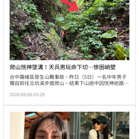
爬山恍神墜溝！天兵男玩命下切…慘困峭壁
台中霧峰區發生山難事故，昨日（5日）一名中年男子
獨自前往北坑溪步道爬山，結果下山途中因恍神迷路，
加上天雨路滑，不慎滑落3公尺深溝，情急下竟「
2026/06/06 03:29