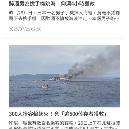
醉酒男為撿手機跳海 仰漂4小時獲救
昨（28）日，日本一名男子手機掉入海裡，竟毫不猶豫
跳下去撿手機，因醉酒不慎被海浪沖走，幸虧男子略懂
仰漂技巧，最終平安脫險。約4個半小時後，他被附近
2025/07/29 02:50
一艘停泊船隻上的船員發現並通報，成功獲救，身體並
無大礙。
300人搭客輪起火！竟「逾500倖存者獲救」
印尼一艘載有數百名乘客的客輪，20日上午在北蘇拉威
西省外海航行時發生火警，造成至少5人喪生，其中包