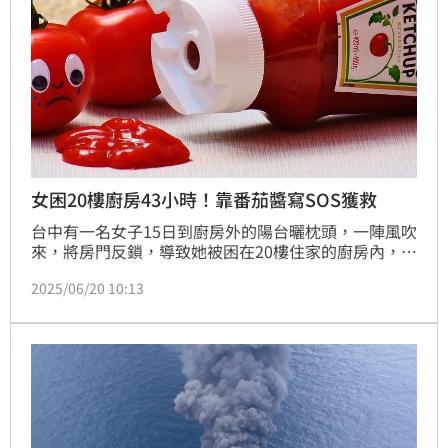
女困20樓廚房43小時！靠番茄醬寫SOS獲救
台中有一名女子15日到廚房外的陽台曬枕頭，一陣風吹
來，將房門反鎖，導致她被困在20樓住家的廚房內，手
機放在房間，對外聯繫全斷，最後她靠著番茄醬寫求救
2025/06/20 10:13
紙條，從冷氣外機撒下，鄰居撞見後報警獲救，女子共
受困了長達43小時。