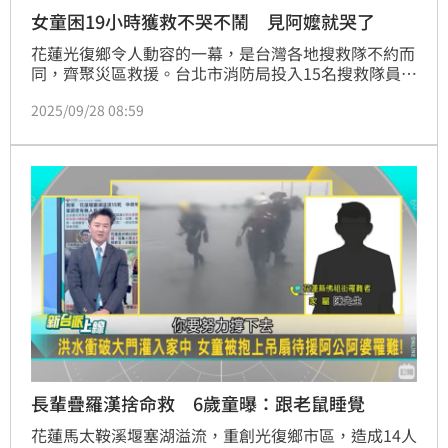
女童困19小時獲救不哭不鬧 見阿嬤就哭了
花蓮光復鄉令人動容的一幕，是台灣各地搜救隊不約而
同，齊聚災區救援。台北市消防局投入15名搜救隊員人
力，救出28人、搜出一具大體，其中令他們印象最深刻
2025/09/28 08:59
的是，一對受困19小時的母女，小女孩率先脫困，離開
媽媽身邊後，她原本坐在搜救車上不哭也不鬧，但下車
一看到阿嬤忍不住放聲大哭，阿嬤連連向消防隊員鞠躬
道謝。
長輩疊羅漢捨命救 6歲童曝：跟老鼠睡覺
花蓮馬太鞍溪堰塞湖溢流，重創光復鄉市區，造成14人