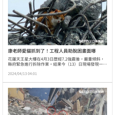
康老師愛貓抓到了！工程人員助脫困畫面曝
花蓮天王星大樓在4月3日歷經7.2強震後，嚴重傾斜，
縣府緊急進行拆除作業。結果今（13）日現場發現一隻
受困橘貓，陸續在上午09時03分、11時43分現蹤，身
2024/04/13 04:01
分就是一度被傳出可能遭水泥塊砸落身亡的康老師愛
貓。橘貓二度出現蹤影的時候，被發現蜷縮在牆邊，似
乎在對外界報平安。最新消息顯示，橘貓已被捕獲，目
前已送往動物醫院，詳情仍待進一步了解。