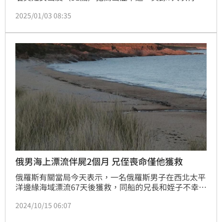
作、生活為由，獨留她在0度、3千公尺高山，救難隊原
2025/01/03 08:35
預計今天（3日）下午4時許會接觸到黃女，稍早前晚間
6時許，搜救人員接觸黃女，生命徵象穩定，沒有大
礙，預計明天（4日）下山。
俄男海上漂流伴屍2個月 兄侄喪命僅他獲救
俄羅斯有關當局今天表示，一名俄羅斯男子在西北太平
洋邊緣海域漂流67天後獲救，同船的兄長和姪子不幸喪
命。
2024/10/15 06:07