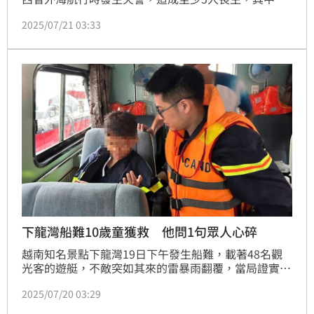
括一名孕婦。不過離奇的是，該艘客輪搭乘人數僅登記
2025/07/21 03:33
280名乘客與15名船員，最後獲救的倖存者人數竟高達
568人，引發各界猜測有超載疑慮，相關單位持續調查
當中。
下龍灣船難10歲童獲救 他問1句眾人心碎
越南知名景點下龍灣19日下午發生船難，載著48名觀
光客的遊艇，不敵突如其來的雷暴雨翻覆，當局證實38
人死亡，仍有5人下落不明；獲救的11人中包括一名10
2025/07/20 03:29
歲男童N.M，恢復意識的他神清哀傷不時詢問：「爸媽
跟妹妹呢？」，讓陪伴在一旁的姑姑忍不住鼻酸，卻也