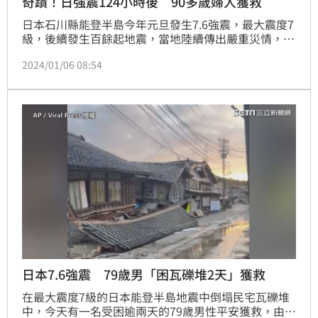
奇蹟！日強震124小時後 90多歲婦人獲救
日本石川縣能登半島今年元旦發生7.6強震，最大震度7
級，後續發生百餘起地震，當地陸續傳出嚴重災情，目
前已經過了黃金72小時，石川縣今（6）日下午公布，
2024/01/06 08:54
縣內已確認的死亡人數升至126人。不過，就在震災後
124小時，稍早傳出令人振奮的好消息，在石川縣珠洲
市松陰町川尻的一棟倒塌的房屋中，救出一名年邁婦
人，該女子已被送往醫院。
日本7.6強震 79歲男「困瓦礫堆2天」獲救
在最大震度7級的日本能登半島地震中倒塌民宅瓦礫堆
中，今天有一名受困逾兩天的79歲男性平安獲救，由於