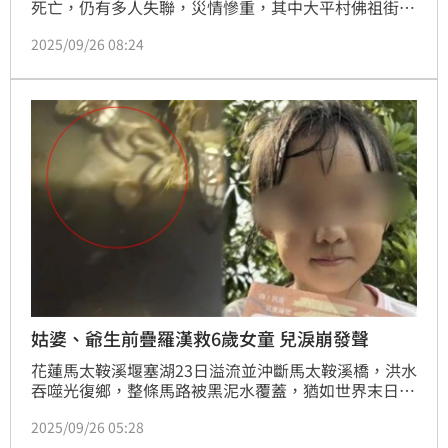
死亡，仍有多人失聯，災情慘重，其中大平村佛祖街災
情慘重，6歲女童小沂被特搜隊發現時全身黑泥蜷縮在
2025/09/26 08:24
屋頂三角橫梁上2天，堪稱奇蹟。原來是同住姑爺與姑
婆採疊羅漢方式托舉她爭一口氣，姑爺與姑婆則雙雙罹
難，罹難者家屬昨（25）日受訪再度強調「沒收到撤離
通知」。
姑婆、爺生前疊羅漢救6歲女童 兒淚崩發聲
花蓮馬太鞍溪堰塞湖23日溢流並沖斷馬太鞍溪橋，洪水
吞噬光復鄉，整條馬路被黑泥水覆蓋，猶如世界末日，
造成多人罹難。一名6歲女童小沂與姑婆、姑爺在佛祖
2025/09/26 05:28
街的平房內，被湍急泥水困住，為了讓小沂活下去，兩