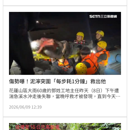
大男嬰被放置在塑膠盒中救出，7人全數平安安置。
傷勢曝！泥濘突圍「每步耗1分鐘」救出他
花蓮山區大雨60歲的鄧姓工地主任昨天（8日）下午遭
湍急溪水沖走後失聯，當晚呼救才被發現，直到今天
（9日）清晨4時39分將人救出送醫；經救治醫院也對
2026/06/09 12:39
外說明，鄧男全身有擦傷跟挫傷，腦部受到撞擊，有一
點腦出血，將安排住院觀察。