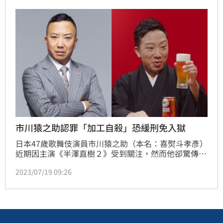
市川猿之助認罪「加工自殺」恐緩刑免入獄
日本47歲歌舞伎演員市川猿之助（本名：喜熨斗孝彥）
近期因主演《半澤直樹２》受到關注，然而他卻驚傳涉
嫌對爸爸市川段四郎與媽媽的加工自殺，隨後輕生獲
2023/07/19 09:26
救，18日被警方以「再逮捕」繼續拘留，隨後也認罪。
日前已認罪對媽媽加工自殺，事件由專門調查殺人案的
搜查一課出動，也引發社會高度關注。不過有律師分
析，加工自殺罪刑期不長，他很有可能被判緩刑。