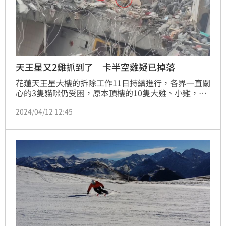
天王星又2雞抓到了 卡半空雞疑已掉落
花蓮天王星大樓的拆除工作11日持續進行，各界一直關
心的3隻貓咪仍受困，原本頂樓的10隻大雞、小雞，現
共3隻獲救，其中2隻落地後四處亂竄，幸好晚間被工人
2024/04/12 12:45
抓到，還先讓2雞填飽肚子，而2雞也真的嗑光1盒便當
的飯。至於被線纏住卡在屋頂的雞仍未脫困，另有4隻
小雞已經失蹤多時，還有2隻雞一度也不見蹤影，晚間
10點40分左右，現場人員發現2隻雞蹤影，仍躲在頂樓
瓦礫中，晚間約11點，傳出卡在半空的雞疑已掉落。