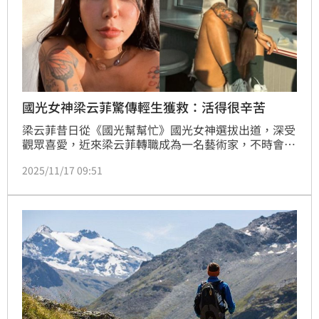
國光女神梁云菲驚傳輕生獲救：活得很辛苦
梁云菲昔日從《國光幫幫忙》國光女神選拔出道，深受
觀眾喜愛，近來梁云菲轉職成為一名藝術家，不時會在
社群中分享作品，如今傳出輕生獲救，目前住院觀察
2025/11/17 09:51
中，她吐露被救活心聲，「或許還活著，是我的人生還
有使命吧。」