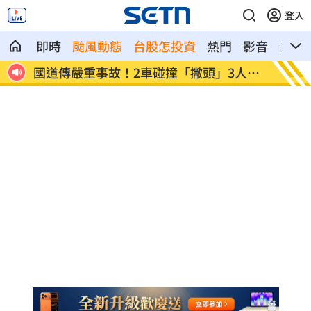
登入
即時
颱風動態
台股怎投資
熱門
影音
熱搜
人送
盤前／台指夜盤彈285點 台股拚延續反
美股多
彈
點