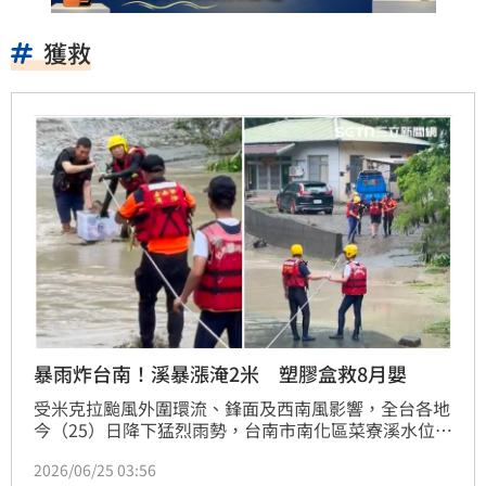
獲救
暴雨炸台南！溪暴漲淹2米 塑膠盒救8月嬰
受米克拉颱風外圍環流、鋒面及西南風影響，全台各地
今（25）日降下猛烈雨勢，台南市南化區菜寮溪水位暴
漲，導致中坑里一帶驚傳嚴重淹水，路面最深處2公
2026/06/25 03:56
尺，台南市消防局獲報後緊急出動橡皮艇救援，8個月