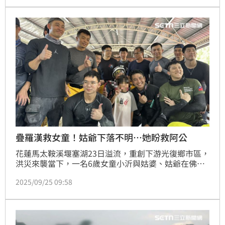
人以疊羅漢方式將小沂托舉上屋頂梁柱，小沂奇蹟獲
救，但姑婆、姑爺不幸罹難，姑婆、姑爺的兒子哽咽發
聲了。
疊羅漢救女童！姑爺下落不明…她盼救阿公
花蓮馬太鞍溪堰塞湖23日溢流，重創下游光復鄉市區，
洪災來襲當下，一名6歲女童小沂與姑婆、姑爺在佛祖
街的平房內，被湍急泥水困住，姑婆、姑爺為了讓小沂
2025/09/25 09:58
活下去，以疊羅漢方式，將小沂托舉上屋頂梁柱，最終
小沂平安獲救，但姑婆、姑爺卻不幸罹難。如今姑婆遺
體已尋獲，但姑爺還埋在泥水深處，小沂母女今日（25
日）特別前來感謝屏東搜救團隊，小沂也不忘向隊員們
求助，表示「阿公救了我，希望大家能幫忙救出阿公