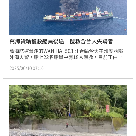
萬海貨輪獲救船員後送 搜救含台人失聯者
萬海航運營運的WAN HAI 503 旺春輪今天在印度西部
外海火警，船上22名船員中有18人獲救，目前正由印
度海軍船艦後送，印度海岸警衛隊將徹夜搜救含2名台
2025/06/10 07:10
灣人的4位失聯船員。