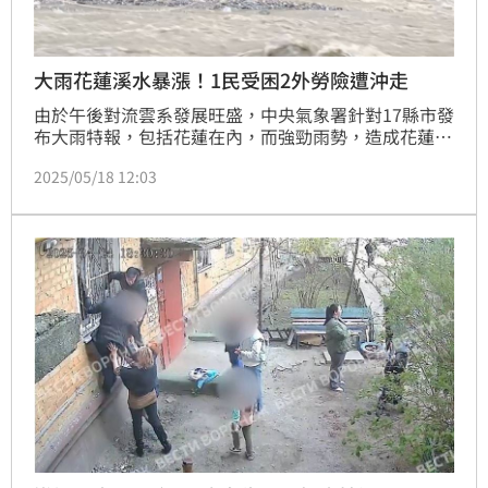
大雨花蓮溪水暴漲！1民受困2外勞險遭沖走
由於午後對流雲系發展旺盛，中央氣象署針對17縣市發
布大雨特報，包括花蓮在內，而強勁雨勢，造成花蓮砂
婆礑溪、美崙溪溪水暴漲，有民眾受困，還有2名外籍
2025/05/18 12:03
勞工一度遭沖走，所幸及時抱著漂流木上岸，受困民眾
也在消防局動員下獲救。