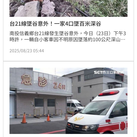
台21線墜谷意外！一家4口墜百米深谷
南投信義鄉台21線發生墜谷意外，今日（23日）下午3
時許，一輛自小客車因不明原因墜落約100公尺深山
谷，車上一家4口受困車內，警消人員獲報出動10車17
2025/08/23 05:44
人到場救援，幸好4人傷勢不嚴重，經搶救後已順利脫
困送醫，詳細事故發生原因仍有待調查釐清。