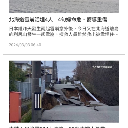
北海道雪崩活埋4人 4旬婦命危、嚮導重傷
日本繼昨天發生兩起雪崩意外後，今日又在北海道離島
的利尻山發生一起雪崩，搜救人員雖然救出被雪埋住的
4人，但其中1名女性呈現意識不清命危狀態，另有1名
2024/03/03 06:40
男性受到骨折重傷。