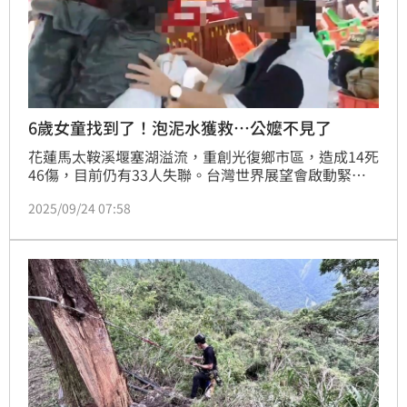
6歲女童找到了！泡泥水獲救…公嬤不見了
花蓮馬太鞍溪堰塞湖溢流，重創光復鄉市區，造成14死
46傷，目前仍有33人失聯。台灣世界展望會啟動緊急
救援行動，經社工聯繫發現災區1名6歲女童小沂失聯，
2025/09/24 07:58
媽媽心急公布照片協尋。今日（24日）終於傳出好消
息，女童順利獲救，但阿公阿嬤仍下落不明，警消持續
搜救中。