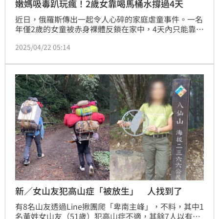
嫩媽吸毒趴玩瘋！2歲女靠喝馬桶水撐過4天
近日，俄羅斯傳出一起令人心碎的家庭虐童事件。一名
年僅2歲的女童被赤身裸體反鎖在家中，4天內只能靠著
喝馬桶中的水維生，而此時她20歲的的母親正在忘情參
2025/04/22 05:14
加著吸毒派對，將自己的責任忘得乾乾淨淨。事後，這
名小女童獨自設法爬上窗台，向窗外喊叫、拋出各種東
西求救，終於引起鄰居7歲女兒的注意，通知大人將她
解救出來。
新／女山友犯高山症「被放生」 人找到了
有8名山友透過Line揪團爬「卑南主峰」，不料，其中1
名黃姓女山友（51歲）犯高山症不適，其餘7人以有工