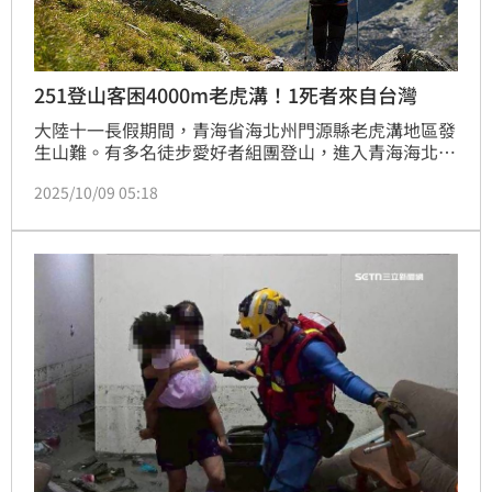
251登山客困4000m老虎溝！1死者來自台灣
大陸十一長假期間，青海省海北州門源縣老虎溝地區發
生山難。有多名徒步愛好者組團登山，進入青海海北州
門源縣老虎溝區域後受困。據官方通報，251名受困的
2025/10/09 05:18
登山客全數獲救，有一名因失溫及高山反應不幸罹難，
唯一罹難者來自台灣。