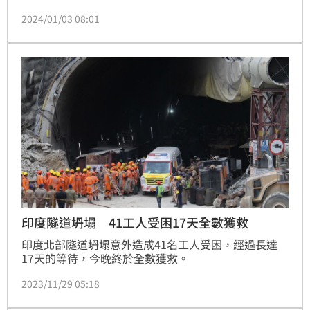
距生存機率大幅降低的黃金72小時只剩1天，讓家人激
2024/01/03 08:01
動落淚。
印度隧道坍塌 41工人受困17天全數獲救
印度北部隧道坍塌意外造成41名工人受困，經過長達
17天的等待，今晚終於全數獲救。
2023/11/29 05:18