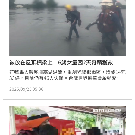
（姑爺）」。
被放在屋頂橫梁上 6歲女童困2天奇蹟獲救
花蓮馬太鞍溪堰塞湖溢流，重創光復鄉市區，造成14死
33傷，目前仍有46人失聯。台灣世界展望會啟動緊急
救援行動，經社工聯繫發現災區1名6歲女童小沂失聯，
2025/09/25 05:36
媽媽心急公布照片協尋。昨（24）日終於傳出好消息，
女童受困2天順利獲救，現場救難人員透露，女童的姑
婆、姑爺將女童托上屋頂橫梁後雙雙失聯。