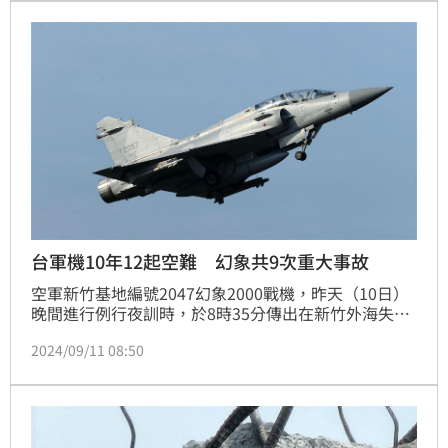
台軍機10年12起空難 幻象共9次重大事故
空軍新竹基地編號2047幻象2000戰機，昨天（10日）
晚間進行例行夜訓時，於8時35分傳出在新竹外海失
事，上尉飛官謝沛勳彈射逃生。晚間10時許，國防部搜
2024/09/11 08:50
救機於N24-47.04,E120-36.85尋獲謝沛勳，其意識清楚
送至台中童綜合醫院救治，詳細事發原因仍待軍方後續
調查釐清。而近10年來，台灣軍方發生了12起軍機墜
毀重大事件，其中2020年更累計4次意外。而幻象戰機
從1997年服役以來第9次。