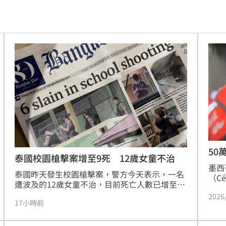
16:44
2勝
16:43
概念
16:38
金句
16:36
曝光
16:32
句
16:32
追憶
16:31
50
泰國校園槍擊案增至9死 12歲女童不治
忐忑
墨西
16:30
泰國昨天發生校園槍擊案，警方今天表示，一名
（C
遭波及的12歲女童不治，目前死亡人數已增至9
4日
喊停
16:29
人。
2026
服與
17小時前
近距
板
16:24
件透