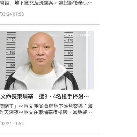
8會館」地下匯兌及洗錢案，遭起訴後棄保潛
遭法院通緝。23日傳出他在柬埔寨西港遭行
/03/24 07:53
槍殺，身中29槍、其中5槍打中頭部慘死。
大手搖飲「阿娘喂！」2023年傳出倒店潮，
許多倒店的加盟主聯手林秉文開新飲料品
並將對廖老大提告。後來廖老大開直播反擊
秉文「不要靠我炒新聞啦，你已經『洗錢』
察抓起來交保了，還對我提告實在有夠好
」
文命喪柬埔寨 遭3、4名槍手掃射擊
億賭王」林秉文涉88會館地下匯兌案逃亡海
昨天深夜林秉文在柬埔寨遭槍殺，當地警方
，林秉文是在路上遭遇伏擊，遭對方開槍掃
/03/24 11:52
亡，嫌犯已逃逸，針對這起謀殺案正在調查