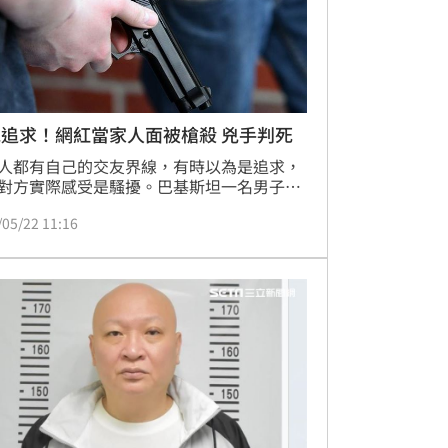
拒絕追求！網紅當家人面被槍殺 兇手判死
人都有自己的交友界線，有時以為是追求，
對方實際感受是騷擾。巴基斯坦一名男子因
不成，竟槍殺一名僅17歲女網紅桑娜
/05/22 11:16
ana Yousaf），近日遭法院判處死刑，並向
家屬賠償約81萬元新台幣。