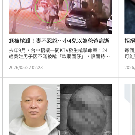
熱潮
10:00
15
尪被槍殺！妻不忍說…小4兒以為爸爸病逝
去年9月，台中梧棲一間KTV發生槍擊命案，24
每個
歲吳姓男子因不滿被嗆「軟爛囡仔」，憤而持槍
可能
射殺41歲曾姓男子，被依殺人罪起訴，全案預計
求愛
2026/05/22 02:23
2026
由國民法庭審理。死者曾男妻子表示，孩子才國
（S
小4年級，至今仍不知道爸爸被槍殺，只以為爸
死者
爸是心肌梗塞病逝，以不希望孩子受到創傷為
由，不希望國民法官參審；但曾男的母親及弟弟
則希望國審，因被害家屬意見相左，法官表示將
等評議後裁定。