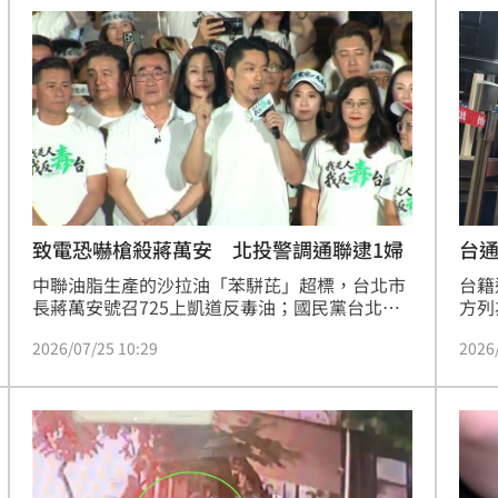
警方
次看
曾悼
16:23
與錫
閱監
裡話
16:20
獲威
了
16:15
演練
16:15
致電恐嚇槍殺蔣萬安 北投警調通聯逮1婦
台
中聯油脂生產的沙拉油「苯駢芘」超標，台北市
台籍
長蔣萬安號召725上凱道反毒油；國民黨台北市
方列
議員林杏兒發文表示，她接到極其惡劣的恐嚇訊
逮，
2026/07/25 10:29
2026
息，對方聲稱要在大會現場當眾槍殺她與蔣萬
法院
安，她在第一時間已通報警察局；對此，北投分
人案
成形
12:00
局表示，警方循線鎖定1名吳姓婦人涉有重嫌，
審理
已通知她在晚間9時到案說明。
周、
」氣
12:00
一審
場！
10:30