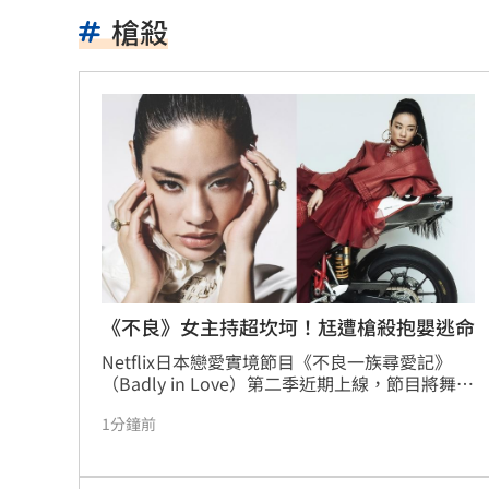
視障男颱風天買豆漿！休假警1舉動暖爆
槍殺
陳睦衡二軍5局無失分 超好投奪本季第
慈濟買BNT幕後 他：有人洗腦不科學
殘疾父為養身障兒當車手！檢起訴書寫
桃園明停水「最長11小時」 影響範圍
明年度國防預算將破1.1兆 藍營反問這
「永和豆漿」創辦人林炳生病逝 業界
《不良》女主持超坎坷！尪遭槍殺抱嬰逃命
Netflix日本戀愛實境節目《不良一族尋愛記》
男星爆半年驗一次性病 曝等待結果超
（Badly in Love）第二季近期上線，節目將舞台
轉戰沖繩，除了原本的製作人兼女主持
佐藤二朗爆騷擾爭議 電影衍生劇被迫
1分鐘前
MEGUMI、永野回歸陣容，更找來有「日本嘻哈
女王」之稱的Awich首度擔任戀愛實境秀主持
蜂蜜配鹹酥雞！蘇晏霈認證：宵夜天花
人。她在節目中聊起過往人生經歷，包括丈夫頻