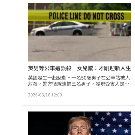
犯案動機不排除與債務、博弈利益分配問題有
關。
英男等公車遭誤殺 女兒憾：才剛迎新人生
英國發生一起悲劇。一名50歲男子在公車站被人
射殺，警方循線逮捕三名男子，發現受害人是被
三人誤認成行凶目標，更令人悲痛的是，受害人
2026/03/16 12:00
死亡時才剛被醫生宣布戰勝肺癌，準備迎來新人
生，讓女兒難過不已。