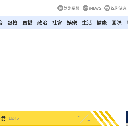
娛樂星聞
iNEWS
祝你健康
音
熱搜
直播
政治
社會
娛樂
生活
健康
國際
救命
16:52
提告
16:52
玩節
16:50
見效
16:48
因
16:45
慘虧
16:45