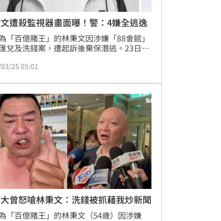
秉文遭殺監視器畫面曝！警：4嫌全逃逸
為「百億賭王」的林秉文因涉嫌「88會館」
匯兌及洗錢案，遭起訴後棄保潛逃。23日傳
在柬埔寨西港遭行刑式槍殺，身中29槍慘
/03/25 05:01
西哈努克省警方今（25日）向《柬中時報》
，調閱相關監視器畫面發現，一輛黑色汽車
跟踪林秉文，3至4名兇嫌掃射後逃離，目前
有人被逮捕。
老大曾怒嗆林秉文：洗錢被抓藉我炒新聞
為「百億賭王」的林秉文（54歲）因涉嫌