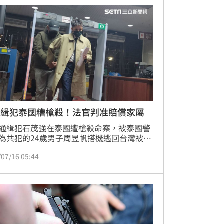
初步調查，塞薩爾生前常分享豪奢生活，且
念去年遭槍殺的網紅，外界猜測其死因可能
那羅亞卡特爾幫派內鬥有關。目前警方正調
視器全力追緝槍手，並釐清其生前是否曾接
脅，全案仍待進一步偵辦以釐清案情真相。
通緝犯泰國糟槍殺！法官判准賠償家屬
通緝犯石茂強在泰國遭槍殺命案，被泰國警
為共犯的24歲男子周昱帆搭機逃回台灣被
台北地檢署依殺人罪提起公訴，由台北地方
/07/16 05:44
國民法官審理，也成了國民法官首件境外殺
。一審周男被判刑7年，案件上訴高等法院
中，王綋騰則被通緝至今。石男的家屬另向
王2人連帶求償共536萬餘元，台北地方法院
判決2人需賠償431萬餘元。可上訴。