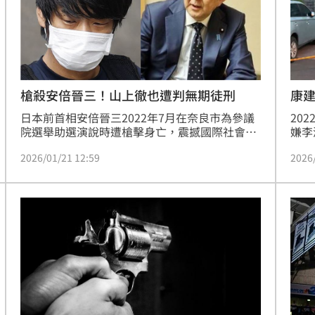
嚴重
康
槍殺安倍晉三！山上徹也遭判無期徒刑
20
日本前首相安倍晉三2022年7月在奈良市為參議
嫌李
院選舉助選演說時遭槍擊身亡，震撼國際社會。
「行
奈良地方法院21日下午就此案宣判，依檢方求
2026
2026/01/21 12:59
刑、
刑，判處被告山上徹也無期徒刑。
徒刑
家屬
文隨
者4
件，