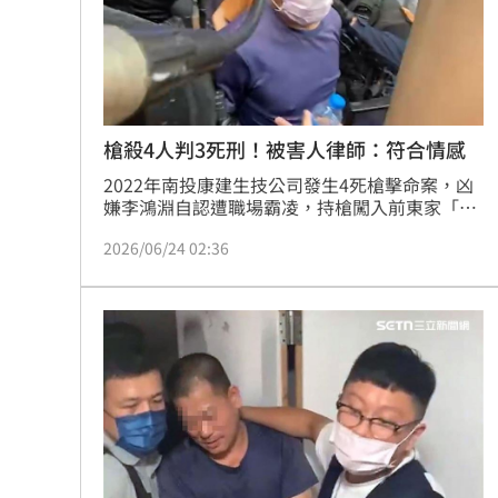
8國球員齊聚高雄 Formosa 7s掀足球
理想混蛋號召粉絲跨海追星吃美食！
18:
槍殺4人判3死刑！被害人律師：符合情感
2022年南投康建生技公司發生4死槍擊命案，凶
嫌李鴻淵自認遭職場霸凌，持槍闖入前東家「行
刑式槍擊」，將負責人賴敏男打成重傷，賴的胞
2026/06/24 02:36
弟、女兒及2名員工慘遭槍殺，一、二審均被判
處死刑，但最高法院以未做更生教化可能，發還
更一審。今日（24日）更一審審結，仍判3個死
刑、褫奪公權終身。對此，被害人委任律師黃靖
閔表示，本案判死刑除了能安撫家屬情緒，也符
合國人對重大殺人案件的法律情感。