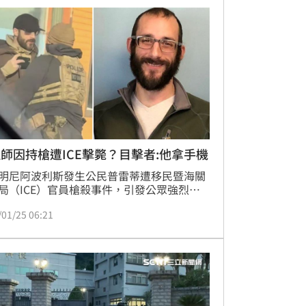
師因持槍遭ICE擊斃？目擊者:他拿手機
明尼阿波利斯發生公民普雷蒂遭移民暨海關
局（ICE）官員槍殺事件，引發公眾強烈憤
川普政府聲稱普雷蒂揮舞槍枝威脅官員，然
/01/25 06:21
名關鍵目擊者的宣誓證詞及現場影片，直接
此說法。目擊者指出，37歲的普雷蒂當時並
有任何武器，僅是試圖協助一名遭ICE推倒
子，卻遭多名執法人員壓倒在地並開槍擊
一名醫師證人亦表示，普雷蒂未持武器，且
試施救卻遭阻擋。這些證據與證詞與官方說
轅北轍，引發外界對執法合法性與透明度的