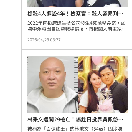
槍殺4人纏訟4年！檢察官：殺人容易判死
難
2022年南投康建生技公司發生4死槍擊命案，凶
嫌李鴻淵因自認遭職場霸凌，持槍闖入前東家
「行刑式槍擊」，釀4死1重傷慘劇，一、二審均
2026/04/29 05:27
被判處死刑；但最高法院以此案鑑定未做更生教
化可能，發回更一審，全案今日（29日）辯結。
公訴檢察官鄧巧羚在法庭上感嘆，李鴻淵槍殺4
人，鐵證如山，司法程序跑了近4年仍停滯不
前，直言「殺人如此容易，要判死刑卻如此困
難」，建請法院維持死刑判決才符合罪責相當原
則。
林秉文遭開29槍亡！爆赴日投靠吳佩慈男
友
被稱為「百億賭王」的林秉文（54歲）因涉嫌