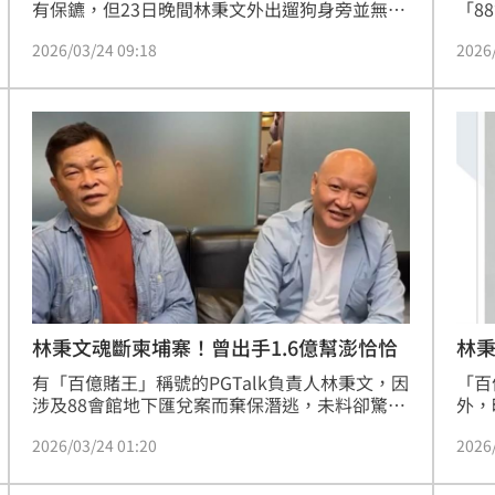
有保鑣，但23日晚間林秉文外出遛狗身旁並無
「8
人，因此被多名槍手掃射，身中29槍，其中5槍
逃，
2026/03/24 09:18
2026
集中頭部，當場身亡。知情人士透露，林秉文疑
刑式
似因為愛賭，積欠龐大債務遭追殺，目前柬國警
廖老
方已逮捕兩名槍手，其中一名為台籍人士，另一
當時
人則是中國籍。而林秉文的遺體預計由家屬認屍
牌，
火化後，運送返台。
嗆林
被警
笑！
林秉文魂斷柬埔寨！曾出手1.6億幫澎恰恰
林秉
斃
有「百億賭王」稱號的PGTalk負責人林秉文，因
「百
涉及88會館地下匯兌案而棄保潛逃，未料卻驚傳
外，
他於柬埔寨當地，遭多人伏擊槍殺身亡，目前當
指出
2026/03/24 01:20
2026
地警方正持續追查中。過去，林秉文曾深陷「米
射身
迪亞暴龍隊職棒假球案」被控透過恐嚇與利誘操
中。
控賽事；更知名的是在2022年間，他召開記者