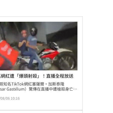
萬網紅遭「爆頭射殺」！直播全程放送
哥知名TikTok網紅塞薩爾·加斯泰隆
ésar Gastélum）驚傳在直播中遭槍殺身亡。
晚間，塞薩爾於庫利阿坎市區身穿外送員制
/08/06 10:16
友人直播聊天時，突遭兩名騎乘機車的槍手
離射擊頭部，送醫後宣告不治。這起駭人案
過直播全程放送，粉絲目睹過程深感震驚。