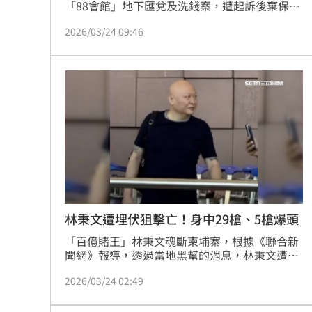
「88會館」地下匯兌及洗錢案，遭起訴後棄保潛
逃，遭法院通緝。23日傳出他在柬埔寨西港遭行
2026/03/24 09:46
刑式槍殺，身中29槍、其中5槍打中頭部慘死，
顯示幕後黑手「一定要他死」。林秉文生前被新
北地院發布通緝並沒入保釋金時，曾被爆出飛到
日本投靠女星吳佩慈的男友紀曉波。
林秉文遭埋伏狙擊亡！身中29槍、5槍爆頭
「百億賭王」林秉文魂斷柬埔寨，根據《聯合新
聞網》報導，透過當地黑幫的消息，林秉文遭
3~4人埋伏狙殺，身中29槍、其中5槍打中頭部，
2026/03/24 02:49
顯示幕後黑手「一定要他死」，因此下令槍手
「下狠手」殺意堅定，目前當地警方已逮捕2名
涉案者，1名疑為台籍人士，另1名疑為中國籍，