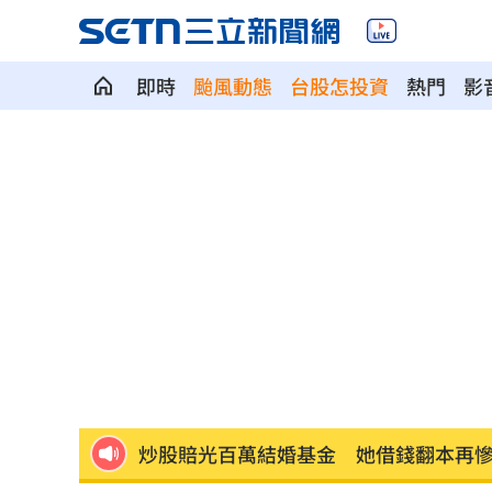
即時
颱風動態
台股怎投資
熱門
影
他吃隔夜海鮮麵「嘔吐、腹瀉」 洗腎
旅客被勸咆哮關門夾傷車長 台鐵：助
宜蘭親子住宿美食一站包！暢遊夏日童
研究曝「1水果」能改善脂肪肝：6週就
來台5度遇延賽 瑪帝斯不怕白海豚有原
炒股賠光百萬結婚基金 她借錢翻本再