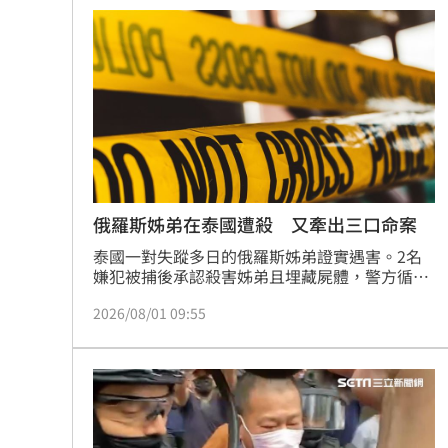
繁入獄以及自己曾面對槍擊威脅等往事，宛如電
獨／鬼門開當心鬼上身 鬼月17禁忌一
影般的坎坷人生，再度引發外界關注。
鄭麗文稱台不是國家 綠委酸：講出心
深藍區掃街遭民眾嗆擋路 沈伯洋回應
漢光42／第五作戰區砲兵實施要域火殲
台灣彩券開獎直播中
20:31
俄羅斯姊弟在泰國遭殺 又牽出三口命案
LIVE三立+24小時直播
15:27
泰國一對失蹤多日的俄羅斯姊弟證實遇害。2名
嫌犯被捕後承認殺害姊弟且埋藏屍體，警方循線
尋獲兩人遺體，且進一步發現2人涉嫌另一起一
三立iNEWS新聞台線上直播
18:00
2026/08/01 09:55
家三口命案，正追緝另外2名涉案嫌犯。總理阿
努廷今天要求依法嚴懲凶嫌。
商場戰國來臨 台中「頂奢大道」逐漸
台彩父親節推新刮刮樂千萬頭獎超「爸
「拍片人的多重宇宙」職涯論壇9/12登