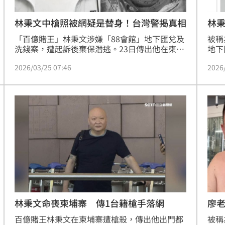
林秉文中槍照被網疑是替身！台灣警揭真相
林
「百億賭王」林秉文涉嫌「88會館」地下匯兌及
被稱
洗錢案，遭起訴後棄保潛逃。23日傳出他在柬埔
地下
寨西港遭行刑式槍殺，身中29槍慘死。緬甸台商
出他
2026/03/25 07:46
2026
會的通訊軟體群組，流傳一張疑林秉文「頭部中
死。
彈」照，臉部腫脹變形，還有一道長約7公分撕
證實
裂傷，死狀相當悽慘。不過PTT也掀起「陰謀
連日
論」，認為割臉毀容恐是「替身」，對此，台灣
尚未
警方也回應了。
林秉文命喪柬埔寨 傳1台籍槍手落網
廖
百億賭王林秉文在柬埔寨遭槍殺，傳出他出門都
被稱