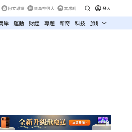
阿立導讀
寶島神很大
富房網
登入
兩岸
運動
財經
專題
新奇
科技
旅遊
汽車
寵物