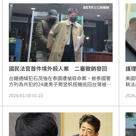
會，宣布幫藝人澎恰恰「喬債」，但之後卻身陷
官司棄保潛逃，又傳出魂斷異鄉，令人唏噓。
國民法官首件境外殺人案 二審撤銷發回
護理
台籍通緝犯石茂強在泰國遭槍殺命案，被泰國警
美國
方列為共犯的24歲男子周昱帆搭機逃回台灣被
執法
逮，台北地檢署依殺人罪提起公訴，由台北地方
怒。
2026/01/30 01:22
2026
法院國民法官審理，也成了國民法官首件境外殺
而兩
人案。一審周男被判刑7年，高等法院二審30日
駁斥
宣判，認判決有瑕疵，撤銷發回北院更審。
未持
的女
斃。
他嘗
法南