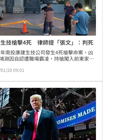
質疑，事件持續延燒。
建生技槍擊4死 律師提「張文」：判死
22年南投康建生技公司發生4死槍擊命案，凶
鴻淵因自認遭職場霸凌，持槍闖入前東家
刑式槍擊」，造成4死1傷，二審遭判3死
/01/20 09:01
1個無期徒刑，死刑最高院發回更審、無期
已經確定。今（20日）更一審開庭，被害人
委任律師黃靖閔在庭上引述近期發生的「張
機殺人案」，強調李鴻淵以行刑式槍殺被害
人，已符合「最嚴重情節」，達判處死刑要
請法官維持死刑。