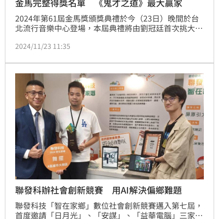
金馬完整得獎名單 《鬼才之道》最大贏家
2024年第61屆金馬獎頒獎典禮於今（23日）晚間於台
北流行音樂中心登場，本屆典禮將由劉冠廷首次挑大樑
主持，本次共有718部影片報名，包含99部劇情片、2
2024/11/23 11:35
部動畫片、68部紀錄片，短片有403部劇情短片、90部
紀錄短片、56部動畫短片，此屆入圍11項的《鬼才之
道》拿下5獎成為最大贏家，新科影帝則是中國演員張
志勇、新科影后是香港演員鍾雪瑩，最佳長片則是給到
中國片《一部未完成的電影》。
聯發科辦社會創新競賽 用AI解決偏鄉難題
聯發科技「智在家鄉」數位社會創新競賽邁入第七屆，
首度邀請「日月光」、「安謀」、「益華電腦」三家供