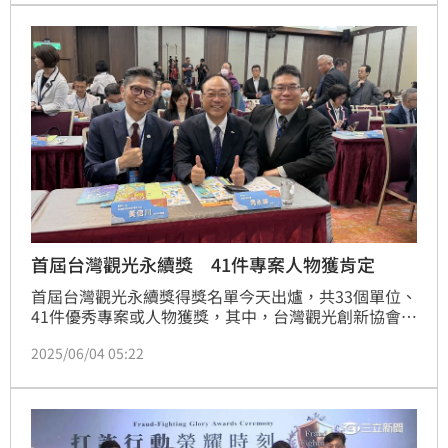
首屆台灣觀光永續獎 41件專案人物獲肯定
首屆台灣觀光永續獎得獎名單今天出爐，共33個單位、
41件優秀專案或人物獲獎，其中，台灣觀光創新協會理
事長李奇嶽及雄獅旅遊董事總經理黃信川等人獲得觀光
2025/06/04 05:22
傑出人物獎。