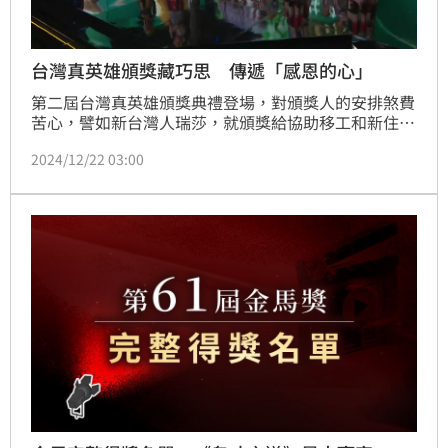
台灣真英雄頒獎藏巧思 傳遞「感恩的心」
第二屆台灣真英雄頒獎典禮登場，對頒獎人的安排煞費
苦心，譬如新台灣人瑞莎，就頒獎給協助移工和新住民
融入社會的陳凱翔，從小被阿嬤扶養長大的YouTuber
2024/12/22 03:00
吳奇軒，就從國民阿嬤陳淑芳手中拿到獎項。希望透過
頒獎人和受獎人的經歷故事，傳達共同替土地打拚和感
恩的連結。