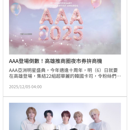
AAA登場倒數！高雄推商圈夜市券拚商機
AAA亞洲明星盛典，今年適逢十周年，明（6）日就要
在高雄登場，集結22組超華麗的韓國卡司，令粉絲們超
期待，高雄市府也看準演唱會經濟商機，推出夜市商圈
2025/12/05 04:00
優惠券，粉絲憑門票就可以到指定捷運站兌換，期盼讓
遠道而來的粉絲們，一同感受追星和高雄魅力。