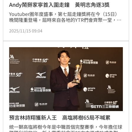
Andy鬧掰家寧首入圍走鐘 黃明志角逐3獎
Youtuber圈年度盛事，第七屆走鐘獎將在今（15日）
晚間隆重登場，屆時來自各地的YTR們會齊聚一堂，共
襄盛舉，最引人矚目的是，分手後鬧翻家寧的Andy老
2025/11/15 09:04
師重新開立頻道，便一口氣入圍5大項，而剛獲釋的黃
明志同樣有入圍，而創作團隊「The DoDo man－嘟嘟
人」、「Dcard Video」皆入圍8項，成了本屆入圍最
大瀛獎。蔡佩伶報導
預言林詩翔獲新人王 高塩將樹65局不喊累
統一獅高塩將樹今年是中職首個完整賽季，今年擔任球