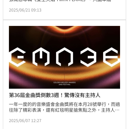
曲獎「最佳華語女歌手」，將拚第二座歌后。今晚她現
2025/06/21 09:13
身2025 hito流行音樂獎，並演唱〈雙生火焰〉，受訪
時她表示將缺席金曲獎頒獎典禮，幽默說：「我就得了
在家女歌手。」
第36屆金曲獎倒數3週！驚傳沒有主持人
一年一度的的音樂盛會金曲獎將在本月28號舉行，而過
往除了精彩表演，還有紅毯明星搶焦點之外，主持人也
常常是典禮的一大亮點，但沒想到今年傳出將不會有主
2025/06/07 12:27
持人，成為金曲獎歷史以來第二次以這樣的模式來舉
行。