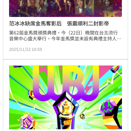
范冰冰缺席金馬奪影后 張震順利二封影帝
第62屆金馬獎頒獎典禮，今（22日）晚間在台北流行
音樂中心盛大舉行，今年金馬獎並未設有典禮主持人，
而是由表演節目、影片串場，星光大道部分則是由連續
2025/11/22 10:59
主持16年紅毯的楊千霈搭上男星彭千祐、徐鈞浩一同主
持。蔡佩伶報導