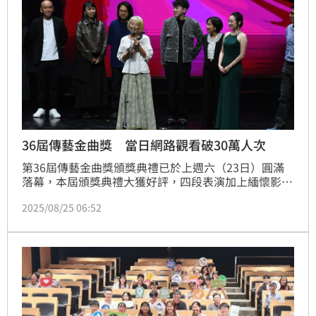
36屆傳藝金曲獎 當日網路觀看破30萬人次
第36屆傳藝金曲獎頒獎典禮已於上週六（23日）圓滿
落幕，本屆頒獎典禮大獲好評，四段表演加上緬懷影
片，貫穿開場至壓軸，呼應主題「代」的層層遞進，從
2025/08/25 06:52
開場表演〈大樹下〉劉福助以阿公講古貫穿天地，寶刀
未老的表演直接拉近與觀眾距離，再到〈偶中有你，你
中亦有偶〉將掌中戲、懸絲偶與現代劇場交錯拼貼讓台
下觀眾看得瞠目結舌，本段更是整場典禮網路觀看數最
高的表演節目。