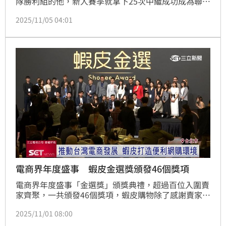
隊勝利組的他，新人賽季就拿下25次中繼成功成為聯盟
中繼王，同時也入圍了年度新人王的決選名單，不過他
2025/11/05 04:01
表示自己參加頒獎典禮的困擾是怕得獎的話大家聽不懂
講稿，不過他也預言自己不會拿下新人王，而是台鋼雄
鷹的林詩翔會奪獎。
電商界年度盛事 蝦皮金選獎頒發46個獎項
電商界年度盛事「金選獎」頒獎典禮，超過百位入圍賣
家齊聚，一共頒發46個獎項，蝦皮購物除了感謝賣家，
也期望共同推動台灣電商蓬勃發展。
2025/11/01 08:00