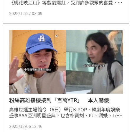
《桃花映江山》等戲劇爆紅，受到許多觀眾的喜愛，而
她昨（21日）盛裝出席2025騰訊星光大賞頒獎典禮，
2025/12/22 03:09
沒想到在上台領獎時不小心踩到禮服，導致她在階梯上
重摔，如今跌倒畫面被網友瘋傳表示：「摔出神圖」。
蔡佩伶報導
粉絲高雄接機接到「百萬YTR」 本人嚇傻
高雄世運主場館今（6日）舉行K-POP、韓劇年度娛樂
盛事AAA亞洲明星盛典，包含朴寶劍、IU、潤娥、Le 
Sserafim等知名韓星和團體都將出席，讓不少粉絲相當
2025/12/06 12:46
期待。近日外國藝人們陸續抵達高雄，昨有大批粉絲在