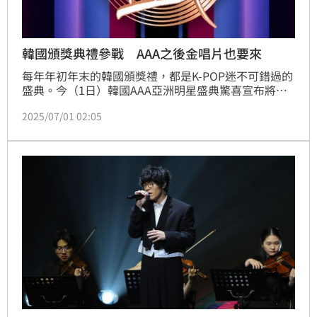
韓國頒獎典禮參戰 AAA之後金唱片也要來
每年年初年末的韓國頒獎禮，都是K-POP迷不可錯過的
盛典。今（1日）韓國AAA亞洲明星盛典驚喜宣布將於
12月6、7日於樂天桃園棒球場舉行，據本刊獨家掌
2025/07/01 02:05
握，明年初將有另一場重量級頒獎典禮降落台北。