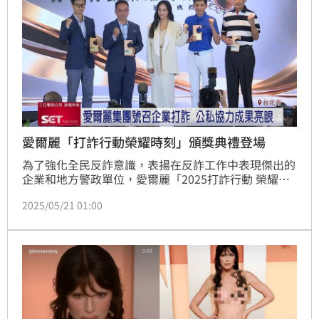
愛爾麗「打詐行動榮耀時刻」頒獎典禮登場
為了強化全民反詐意識，表揚在反詐工作中表現傑出的
企業和地方警政單位，愛爾麗「2025打詐行動 榮耀時
刻」的頒獎典禮20日登場，藝人關穎和林熙蕾也出席力
2025/05/21 01:00
挺，展現跨界聯手打詐的決心。