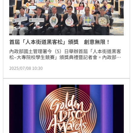
首屆「人本街道黑客松」頒獎 創意無限！
內政部國土管理署今（5）日舉辦首屆「人本街道黑客
松–大專院校學生競賽」頒獎典禮暨記者會。內政部攜
手長期支持臺德教育交流與城市街道發展議題的德國在
2025/07/08 10:30
台協會，共同頒獎給獲獎的大專院校，期許透過競賽方
式達到促進跨領域合作，共同加速人本街道公共服務的
優化與創新。這次競賽以「幸福．永續街道」為主題，
共吸引近50組大專院校青年朋友組隊參加。