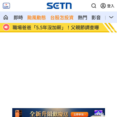
登入
即時
颱風動態
台股怎投資
熱門
影音
熱搜
調查曝
蘋果砍價失敗！長鑫存儲靠2底氣拒降價
掃把刺