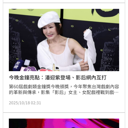
今晚金鐘亮點：潘迎紫登場、影后網內互打
第60屆戲劇類金鐘獎今晚頒獎，今年聚焦台灣戲劇內容
的革新與傳承，影集「影后」女主、女配戲裡戰到戲
外；頒獎嘉賓有「一代女皇」潘迎紫、「惡女」苗可麗
2025/10/18 02:31
與朱芯儀等驚喜組合。