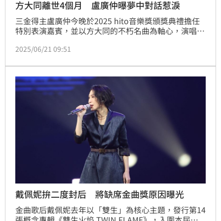
方大同離世4個月 盧廣仲曝夢中對話惹淚
三金得主盧廣仲今晚於2025 hito音樂獎頒獎典禮擔任
特別表演嘉賓，並以方大同的不朽名曲為軸心，演唱
〈LOVE SONG〉、〈才二十三〉、〈愛愛愛〉等代表
2025/06/21 09:51
作。與方大同有著深厚情誼的他，坦言在準備過程數度
落淚，彩排時也感覺到對方似乎在身邊。
戴佩妮拚二度封后 將缺席金曲獎原因曝光
金曲歌后戴佩妮去年以「雙生」為核心主題，發行第14
張概念專輯《雙生火焰 TWIN FLAME》，入圍本屆金