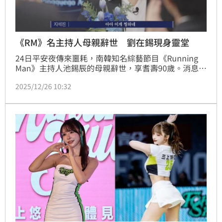
《RM》名主持人母親辭世 劉在錫現身靈堂
24日平安夜傳來噩耗，南韓知名綜藝節目《Running 
Man》主持人池錫辰的母親辭世，享耆壽90歲。消息曝
光後，演藝圈與粉絲紛紛表達哀悼。對於剛在本月21日
2025/12/26 10:32
「第3屆《藉口GO》頒獎典禮」上獲得主持生涯首座大
賞的他來說，喜悅瞬間化為悲痛，粉絲紛紛在社群平台
留言，送上慰問與祝福。陳宣如