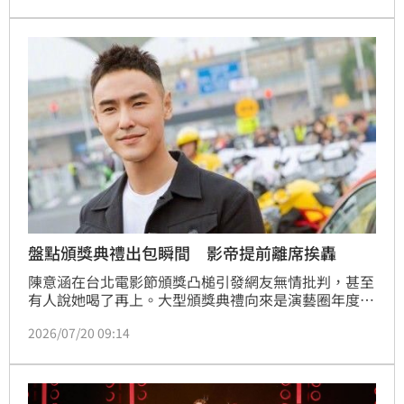
段在社群平台超過200萬次觀看，許多粉絲擔心周天成
是否遭到言語冒犯或涉及敏感議題。周天成賽後感性表
示，這座冠軍證明了即使身處低潮，只要持續努力與反
思，依然能重返巔峰。面對網路猜測，球迷紛紛留言希
望小天能平安返台，對於頒獎時的插曲感到相當不捨與
疑惑。
盤點頒獎典禮出包瞬間 影帝提前離席挨轟
陳意涵在台北電影節頒獎凸槌引發網友無情批判，甚至
有人說她喝了再上。大型頒獎典禮向來是演藝圈年度盛
事，只是直播現場充滿變數，即使是身經百戰的明星，
2026/07/20 09:14
也難免因一時疏忽、口誤或失言成為話題焦點。從阮經
天被資深電影人李烈點名是「最沒禮貌影帝」，到藍正
龍頒獎脫口而出一句「這不準嘛」，以及莫文蔚因口音
問題鬧出烏龍，都曾在典禮史上留下令人印象深刻的出