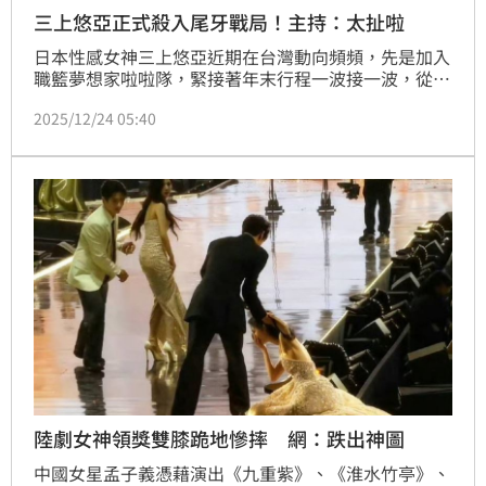
三上悠亞正式殺入尾牙戰局！主持：太扯啦
日本性感女神三上悠亞近期在台灣動向頻頻，先是加入
職籃夢想家啦啦隊，緊接著年末行程一波接一波，從應
援到台灣各類活動全面展開，被外界視為正式「加入台
2025/12/24 05:40
灣跨年與尾牙戰局」。近日她低調現身一場直播公司所
舉辦的年度頒獎典禮，擔任驚喜嘉賓，讓現場氣氛瞬間
沸騰，連主持人黃豪平都忍不住在社群直呼「太扯了
啦」
陸劇女神領獎雙膝跪地慘摔 網：跌出神圖
中國女星孟子義憑藉演出《九重紫》、《淮水竹亭》、