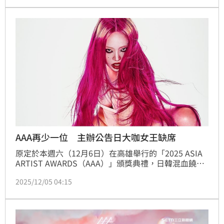
小港機場等著接機，怎料走出來的竟是擁有百萬訂閱大
咖YouTuber「異色檔案」DK。
AAA再少一位 主辦公告日大咖女王缺席
原定於本週六（12月6日）在高雄舉行的「2025 ASIA 
ARTIST AWARDS（AAA）」頒獎典禮，日韓混血饒舌
女王恰米娜（CHANMINA）將因健康因素缺席。主辦
2025/12/05 04:15
方今（5日）下午緊急透過官方公告向觀眾與粉絲說明
情況，並對期待見到她的支持者表達歉意。陳宣如