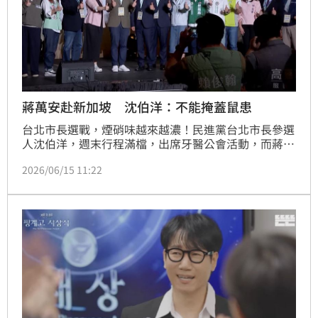
蔣萬安赴新加坡 沈伯洋：不能掩蓋鼠患
台北市長選戰，煙硝味越來越濃！民進黨台北市長參選
人沈伯洋，週末行程滿檔，出席牙醫公會活動，而蔣萬
安則是出訪新加坡，參加李光耀世界城市獎頒獎典禮，
2026/06/15 11:22
不過沈伯洋隔空大酸，台北市近期有老鼠、市場改建等
市政問題，批評蔣萬安不夠專注，對此蔣萬安回應，自
己每天都在面對各種市政問題。