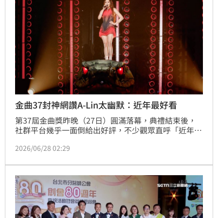
包瞬間。
金曲37封神網讚A-Lin太幽默：近年最好看
第37屆金曲獎昨晚（27日）圓滿落幕，典禮結束後，
社群平台幾乎一面倒給出好評，不少觀眾直呼「近年最
好看的一屆」，甚至有好多年未完整看完金曲獎的五、
2026/06/28 02:29
六年級生，重新守在電視前，也讓七、八年級觀眾產生
高度共鳴。資深媒體人狄志為便表示，今年自己也罕見
從頭看到尾，認為這屆金曲成功找回屬於全民共同記憶
的音樂盛典。