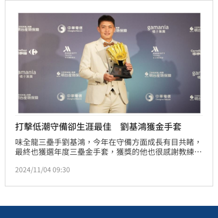
打擊低潮守備卻生涯最佳 劉基鴻獲金手套
味全龍三壘手劉基鴻，今年在守備方面成長有目共睹，
最終也獲選年度三壘金手套，獲獎的他也很感謝教練團
在他今年表現不佳的狀況下，仍是相信他，安排他下
2024/11/04 09:30
場。