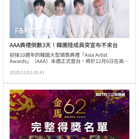
AAA典禮倒數3天！韓團陸成員突宣布不來台
迎接10週年的韓國大型頒獎典禮「Asia Artist 
Awards」（AAA）本週正式登台，將於12月6日在高雄
國家體育場舉行盛大典禮，隔日則是接續舉辦首次亮相
2025/12/03 05:41
的「ACON 2025」演唱會。然而活動倒數僅3天，男團 
AHOF爆出難以全員到齊，所屬經紀公司今（3日）確
認，中國籍成員張帥博因「突發因素」無法隨隊來台，
引發粉絲錯愕與不滿。