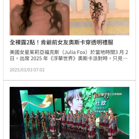
全裸露2點！肯爺前女友奧斯卡穿透明禮服
美國女星茱莉亞福克斯（Julia Fox）於當地時間3 月 2 
日，出席 2025 年《浮華世界》奧斯卡派對時，只見她
身穿完全透明的連身裙，露出了粉紅2點，並以頭髮覆
2025/03/03 07:02
蓋了胯下和乳溝，引發高度關注。外界與她前任「肯
爺」肯伊威斯特（Kayne West）的妻子比安卡
（Bianca Censori），在 2025 年葛萊美頒獎典禮上所
穿的透明禮服進行了比較。