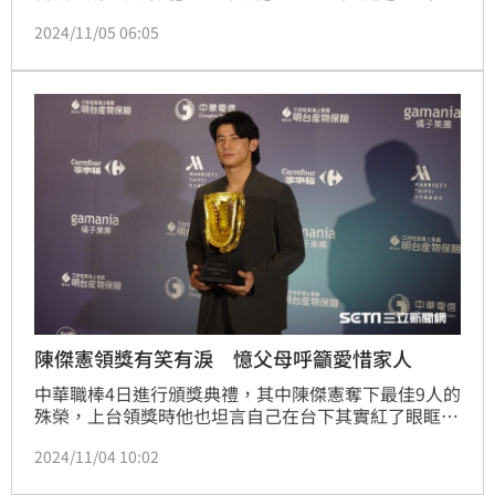
應鏈夥伴加入，全台共362組隊伍角逐，20組團隊晉級
2024/11/05 06:05
決賽。今（５）日頒獎典禮由「北醫駐美代表」團隊奪
得百萬首獎，同時獲得「益華電腦」AI環境永續獎。聯
發科技共同營運長顧大為表示，七年來已收到超過
2,500個科技創新提案，全台鄉鎮市區涵蓋率超過
91%。
陳傑憲領獎有笑有淚 憶父母呼籲愛惜家人
中華職棒4日進行頒獎典禮，其中陳傑憲奪下最佳9人的
殊榮，上台領獎時他也坦言自己在台下其實紅了眼眶，
同時也向天上的爸媽喊話，表示自己沒讓他們失望。
2024/11/04 10:02