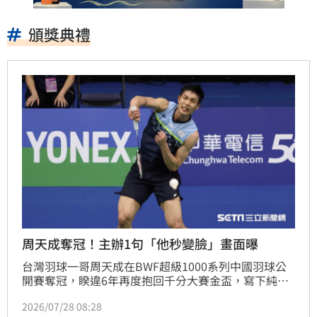
頒獎典禮
周天成奪冠！主辦1句「他秒變臉」畫面曝
台灣羽球一哥周天成在BWF超級1000系列中國羽球公
開賽奪冠，睽違6年再度抱回千分大賽金盃，寫下純本
土選手奪冠紀錄。然而頒獎典禮上，周天成與疑似主辦
2026/07/28 08:28
方人員交談後瞬間變臉，影片曝光引發網友熱議。該片