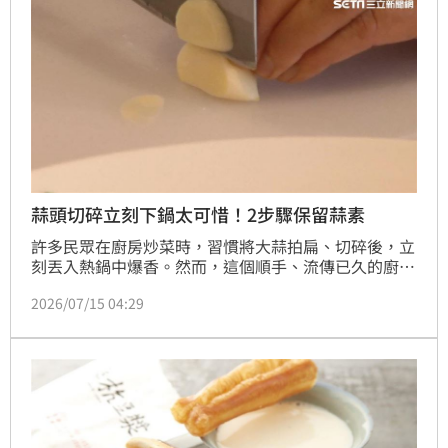
蒜頭切碎立刻下鍋太可惜！2步驟保留蒜素
許多民眾在廚房炒菜時，習慣將大蒜拍扁、切碎後，立
刻丟入熱鍋中爆香。然而，這個順手、流傳已久的廚房
習慣，其實會讓大蒜最核心的保健成分大打折扣。營養
2026/07/15 04:29
博士吳映蓉指出，大蒜在拍碎後若能先在室溫下靜置10
分鐘，並以合適溫度烹調，才能保留蒜素。