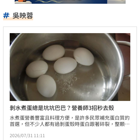
吳映蓉
剝水煮蛋總是坑坑巴巴？營養師3招秒去殼
水煮蛋營養豐富且料理方便，是許多民眾補充蛋白質的
首選，但不少人都有過剝蛋殼時蛋白跟著碎裂，整顆蛋
變得坑坑巴巴的經驗，台大營養學博士吳映蓉對此發文
2026/07/31 11:11
解密，其實越新鮮的雞蛋反而越難剝殼，並大方分享3