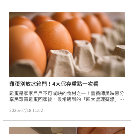
個實用小技巧，幫助民眾輕鬆提升完整去殼的成功率。
雞蛋別放冰箱門！4大保存重點一次看
雞蛋是家家戶戶不可或缺的食材之一！營養師吳映蓉分
享民眾買雞蛋回家後，最常遇到的「四大處理疑惑」進
行全面解析，包含不要先洗、尖端朝下、別放冰箱門、
2026/07/18 11:02
避免長時間退冰，提醒正確方式可減少汙染風險。