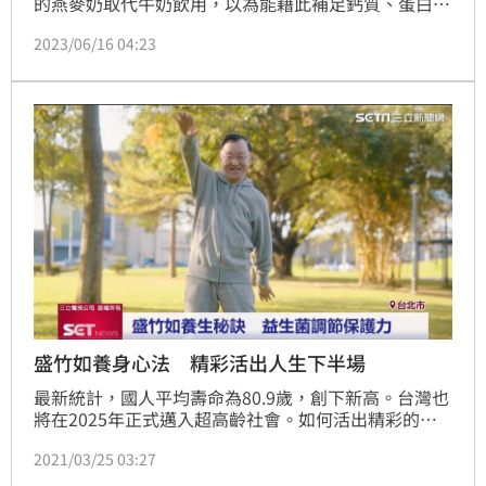
的燕麥奶取代牛奶飲用，以為能藉此補足鈣質、蛋白質
等營養成分。對此，營養師吳映蓉提醒，燕麥奶不是
2023/06/16 04:23
「奶」，而是「全穀雜糧類」，小心攝取過量的碳水化
合物。
盛竹如養身心法 精彩活出人生下半場
最新統計，國人平均壽命為80.9歲，創下新高。台灣也
將在2025年正式邁入超高齡社會。如何活出精彩的人
生下半場，是所有熟齡族群的共同課題。資深主播盛竹
2021/03/25 03:27
如，是熟齡族的典範，他大方公開自己的養身秘訣。除
了維持運動習慣保持體力之外，也會補充針對熟齡族設