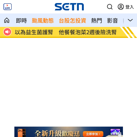
登入
即時
颱風動態
台股怎投資
熱門
影音
熱搜
判無
以為益生菌護腎 他餐餐泡菜2週後險洗腎
白海豚
區」