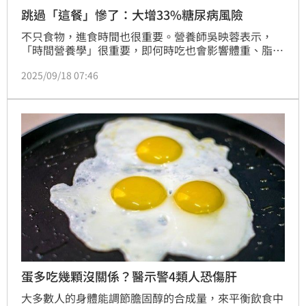
跳過「這餐」慘了：大增33%糖尿病風險
不只食物，進食時間也很重要。營養師吳映蓉表示，
「時間營養學」很重要，即何時吃也會影響體重、脂肪
分布和慢性病風險。研究發現，經常跳過早餐的人，糖
2025/09/18 07:46
尿病風險升高 33%，且較容易肥胖。深夜進食會導致
代謝大亂，而限時飲食可以幫助減重、改善血糖和血
壓。
蛋多吃幾顆沒關係？醫示警4類人恐傷肝
大多數人的身體能調節膽固醇的合成量，來平衡飲食中