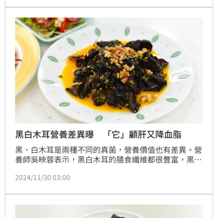
骼，還能延緩老化。她並提到，每天適量1小把（3～5
顆），並選擇無調味款最健康，也可搭配優格、沙拉、
燕麥粥等食物，吃進更多的營養。
黑白木耳營養差異曝 「它」顧肝又降血脂
黑、白木耳是兩種不同的真菌，營養價值也有差異。營
養師吳映蓉表示，黑白木耳的膳食纖維都很豐富，黑木
耳的纖維主要幫助腸道蠕動、增加糞便體積，有助於預
2024/11/30 03:00
防便秘，白木耳則是能延緩葡萄糖吸收、穩定血糖等，
還可調節血脂和血糖、保護肝臟。