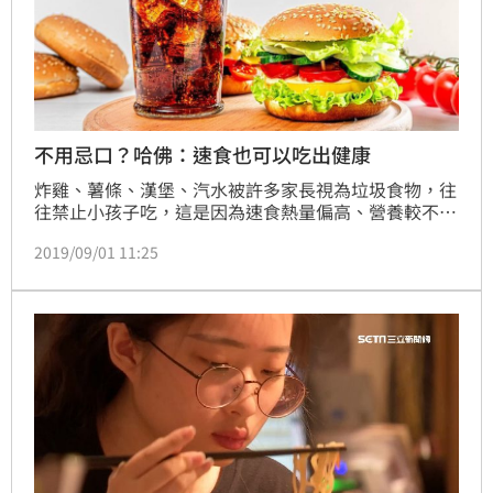
不用忌口？哈佛：速食也可以吃出健康
炸雞、薯條、漢堡、汽水被許多家長視為垃圾食物，往
往禁止小孩子吃，這是因為速食熱量偏高、營養較不均
衡、過於甜膩，長期食用對健康恐有不良影響。不過對
2019/09/01 11:25
於速食的愛好者來說，美國哈佛大學傳來一個好消息！
該校公共衛生學院最近一份研究顯示，速食其實可以吃
得很健康，「只要把醬料和汽水拿掉就好了」。