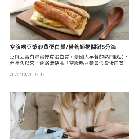
空腹喝豆漿浪費蛋白質?營養師揭關鍵5分鐘
豆漿因含有豐富優質蛋白質，是國人早餐的熱門飲品，
但長久以來，網路流傳著「空腹喝豆漿會浪費蛋白質」
甚至「會傷胃」的說法，讓許多注重養生的民眾感到困
2025/10/26 07:38
惑。對此，營養師吳映蓉近日在社群媒體上強力闢謠，
她直言這完全是「都市傳說」，從科學角度來看並無根
據。