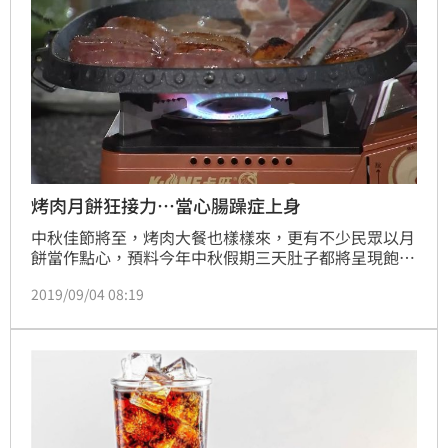
烤肉月餅狂接力…當心腸躁症上身
中秋佳節將至，烤肉大餐也樣樣來，更有不少民眾以月
餅當作點心，預料今年中秋假期三天肚子都將呈現飽飽
飽的狀態，對此，台灣營養基金會執行長暨營養博士吳
2019/09/04 08:19
映蓉提醒，高鹽高油脂易增加身體負擔，當心腸躁症上
身，搭配低腹敏水果，可幫助消化減少「腹」擔，同時
佳節免不了的送禮也可改以中秋水果禮盒，更符合現代
人追求健康的飲食需求！