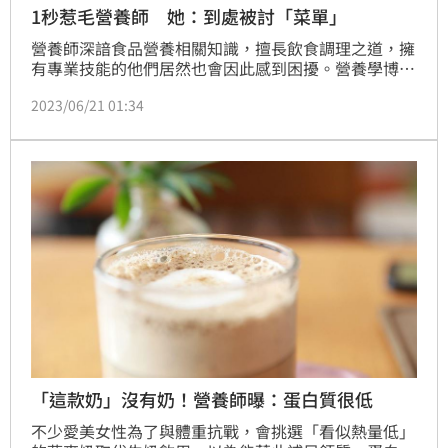
1秒惹毛營養師 她：到處被討「菜單」
營養師深諳食品營養相關知識，擅長飲食調理之道，擁
有專業技能的他們居然也會因此感到困擾。營養學博士
吳映蓉表示，很多人聽到她是營養師或在大學教授營養
2023/06/21 01:34
學，就會想跟她討「免費的菜單」。(記者:陳弋)
「這款奶」沒有奶！營養師曝：蛋白質很低
不少愛美女性為了與體重抗戰，會挑選「看似熱量低」