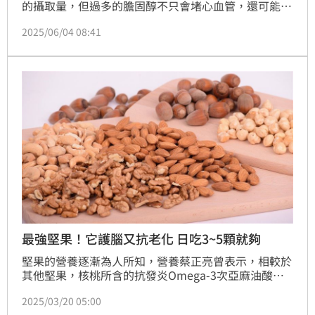
的攝取量，但過多的膽固醇不只會堵心血管，還可能會
傷肝。台灣營養基金會董事吳映蓉表示，不是每個人都
2025/06/04 08:41
能無痛吃蛋、無限吃內臟，尤其有脂肪肝、三高、代謝
症候群或是「高反應者」體質的人，更要小心。
最強堅果！它護腦又抗老化 日吃3~5顆就夠
堅果的營養逐漸為人所知，營養蔡正亮曾表示，相較於
其他堅果，核桃所含的抗發炎Omega-3次亞麻油酸含
量最多。營養學專家吳映蓉也表示，核桃富含眾多營
2025/03/20 05:00
養，可以補充能量、降低壞膽固醇、保護大腦、強健骨