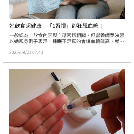
她飲食超健康 「1習慣」卻狂飆血糖！
一般認為，飲食內容與血糖密切相關，但營養師吳映蓉
以她親身例子表示，睡眠不足真的會讓血糖飆高，就算
飲食再健康，也救不了。她並表示，研究發現，每天睡
2025/09/21 07:43
不到6小時的人，就算飲食非常健康，糖尿病風險依然
顯著上升，例如每天睡眠時間5 小時以下的人，罹患糖
尿病的風險會增加37%。