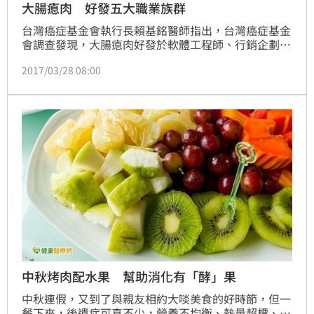
大腸瘜肉 好發五大職業族群
台灣癌症基金會執行長賴基銘醫師指出，台灣癌症基金
會調查發現，大腸瘜肉好發於軟體工程師、行銷企劃、
公務員、醫護人員與營建人員等五大族群，不只這五大
2017/03/28 08:00
族群，如果屬於靜態生活型態，也要特別注意。
中秋烤肉配水果 幫助消化有「酵」果
中秋連假，又到了與親友相約大啖美食的好時節，但一
餐下來，後遺症可真不少，營養不均衡、熱量超標、肚