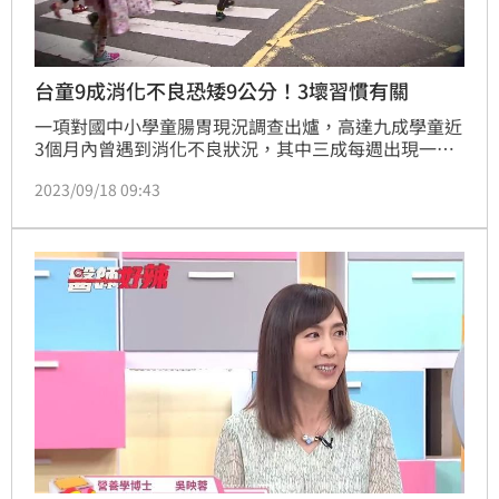
台童9成消化不良恐矮9公分！3壞習慣有關
一項對國中小學童腸胃現況調查出爐，高達九成學童近
3個月內曾遇到消化不良狀況，其中三成每週出現一次
以上。另，從中擷取國中一年級學生數據發現：近三個
2023/09/18 09:43
月內曾遇到消化不良者，平均身高竟較沒有者矮9公
分。兒科醫師提出警訊，久坐、睡少、運動少致腸道問
題恐影響吸收，長期恐影響成長。（記者：簡浩正）