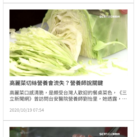
計的營養保健品，幫助消化道、維持身體健康，同時調
整保護力。
高麗菜切絲營養會流失？營養師說關鍵
高麗菜口感清脆，是頗受台灣人歡迎的餐桌菜色，《三
立新聞網》曾訪問台安醫院營養師劉怡里，她透露，高
麗菜能降低致癌物質，也因營養價值高，素有「菜
2020/10/19 07:54
王」、「天然胃藥」美稱。然而，有許多人討論，高麗
菜切絲後後再煮，會讓營養流失，對此，營養師認為，
不管切絲與否，真正影響的關鍵在於烹煮方式。