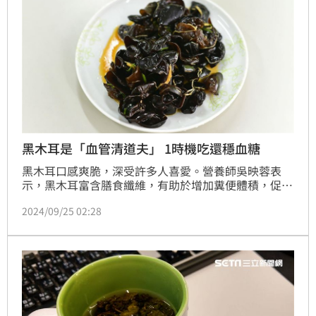
黑木耳是「血管清道夫」 1時機吃還穩血糖
黑木耳口感爽脆，深受許多人喜愛。營養師吳映蓉表
示，黑木耳富含膳食纖維，有助於增加糞便體積，促進
腸道蠕動、改善便秘，還能「抓住」腸道中的膽固醇，
2024/09/25 02:28
幫助身體排出體外，此外，若在吃主食前先補充黑木
耳，有助延緩糖份吸收、避免血糖波動。