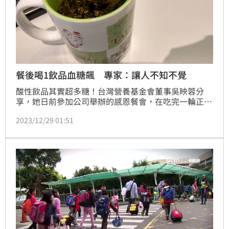
餐後喝1飲品血糖飆 專家：讓人不知不覺
酸性飲品其實超多糖！台灣營養基金會董事吳映蓉分
享，她日前參加公司舉辦的感恩餐會，在吃完一輪正餐
時，喝掉了半杯酸梅湯，本想著飯後血糖會上升很正
2023/12/29 01:51
常，沒想到卻飆升到了211mg /dL。對此，她也提醒民
眾，酸性飲料因為要加更多糖才能壓住酸味，其實會比
一般飲料喝進更多糖。