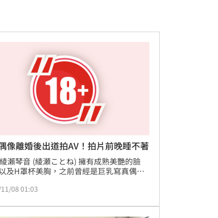
偶像離婚後出道拍AV！拍片前晚睡不著
歲綾瀨琴音 (綾瀬ことね) 擁有成熟美艷的臉
以及H罩杯美胸，之前曾經是巨乳寫真偶
之所以會跑來拍A片是因為「離婚」，可能
/11/08 01:03
年紀太大沒有人會再找她拍寫真、也可能真
所說想要展開新人生，所以她決定在片商
tch出道。由於這完全不在原本的人生規劃中，