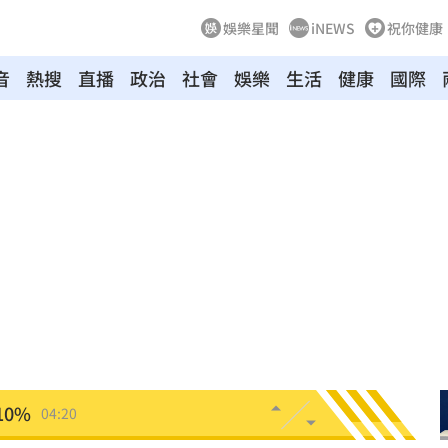
娛樂星聞
iNEWS
祝你健康
音
熱搜
直播
政治
社會
娛樂
生活
健康
國際
新高
05:23
關稅
05:13
5:05
一場
04:58
發聲
04:43
0%
04:20