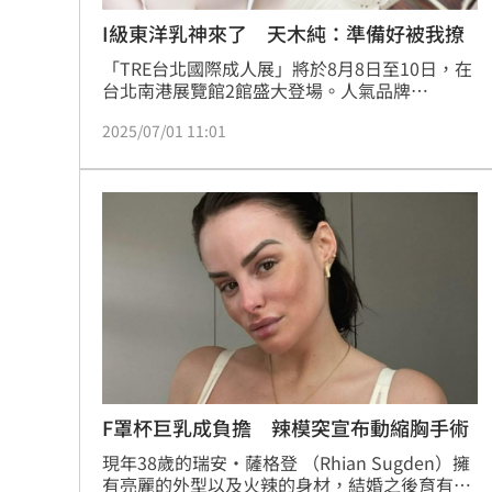
I級東洋乳神來了 天木純：準備好被我撩
「TRE台北國際成人展」將於8月8日至10日，在
台北南港展覽館2館盛大登場。人氣品牌
Onederfour萬德佛宣布，將邀請「I罩杯東洋乳
2025/07/01 11:01
神」天木純與「34F賽車女神」名取久留美舉辦
戀愛神社見面會。記者林汝珊
F罩杯巨乳成負擔 辣模突宣布動縮胸手術
現年38歲的瑞安·薩格登 （Rhian Sugden）擁
有亮麗的外型以及火辣的身材，結婚之後育有一