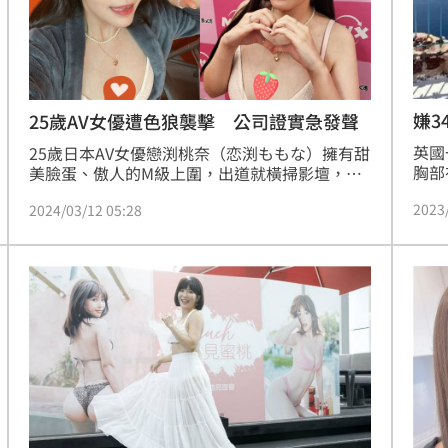
嫌3
25歲AV女優遭色狼襲擊 公司證實急發聲
級
英國
25歲日本AV女優戀渕桃奈（恋渕ももな）擁有甜
胸部
美臉蛋、傲人的M級上圍，出道就橫掃影壇，人
於巨
氣超高。日前傳出遭到色狼襲擊，所屬公司昨
2023
2024/03/12 05:28
難以
（11日）發聲明表示：「雖然無法以現行犯逮捕
子籌
但是握有證據」。