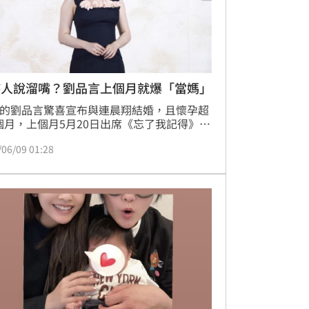
持人說溜嘴？劉品言上個月就爆「當媽」
歲的劉品言驚喜宣布與連晨翔結婚，且懷孕超
個月，上個月5月20日出席《忘了我記得》
劉品言身穿黑色緊身洋裝，還看不出孕肚，
/06/09 01:28
胸前幾朵粉花，讓主持人海裕芬當場不小心
嘴。