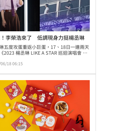
擊！李榮浩來了 低調現身力挺楊丞琳
琳五度攻蛋重返小巨蛋，17、18日一連兩天
2023 楊丞琳 LIKE A STAR 巡迴演唱會 台
》，不僅吸引大批歌迷朝聖，許多演藝圈好
/06/18 06:15
括海裕芬、吳姍儒、邵雨薇、曾國城等人也
場力挺。其中老公李榮浩今早（18日）也特
大陸搭機來台，現身觀眾席低調放閃。