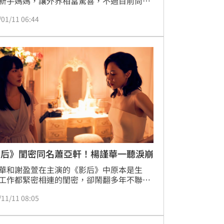
新手媽媽，讓外界相當驚喜，不過目前尚未
，對孩子的生父也是保密到家。事實上，近
/01/11 06:44
不少女星偷偷懷孕生產，包括「蝴蝶姐姐」
、李依瑾以及「國民姑姑」海裕芬等人。
影后》閨密同名蕭亞軒！楊謹華一聽淚崩
華和謝盈萱在主演的《影后》中原本是生
工作都緊密相連的閨密，卻鬧翻多年不聯
巧的是，謝盈萱劇中角色名叫「薛亞之」，
/11/11 08:05
華則曾與蕭亞軒是感情極好的閨密，而蕭亞
名是「蕭雅之」。