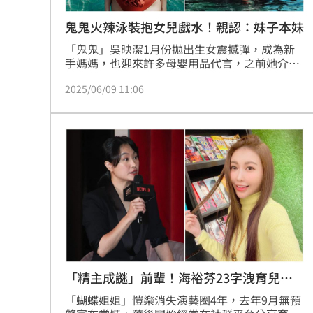
鬼鬼火辣泳裝抱女兒戲水！親認：妹子本妹
「鬼鬼」吳映潔1月份拋出生女震撼彈，成為新
手媽媽，也迎來許多母嬰用品代言，之前她介紹
寶寶乳液時，抱著一名混血女嬰，網友以為是她
2025/06/09 11:06
女兒本人，她趕緊澄清：「她不是妹子啦。」近
日她分享泳裝美照，在池中舉起寶寶，網友再
問：「最後一張是妹子嗎？」她親回：「妹子本
妹。」真女兒終於現身。
「精主成謎」前輩！海裕芬23字洩育兒近
況
​「蝴蝶姐姐」愷樂消失演藝圈4年，去年9月無預