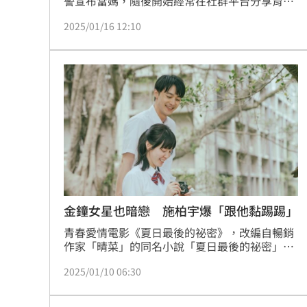
警宣布當媽，隨後開始經常在社群平台分享育兒
生活，也親民地與網友互動。15日分享育兒生活
2025/01/16 12:10
就是「事與願違」，釣出「國民姑姑」海裕芬回
應23字，吐露媽媽經。
金鐘女星也暗戀 施柏宇爆「跟他黏踢踢」
青春愛情電影《夏日最後的祕密》，改編自暢銷
作家「晴菜」的同名小說「夏日最後的祕密」，
未開拍即收穫不少期待。電影由施柏宇、程予
2025/01/10 06:30
希、林子閎領銜主演，加上紀卜心、黃柏峰、吳
函峮(峮峮)、賴雅妍、曾少宗、陳如山，海裕
芬，蘇達等實力派演員和新生代演員共同演出，