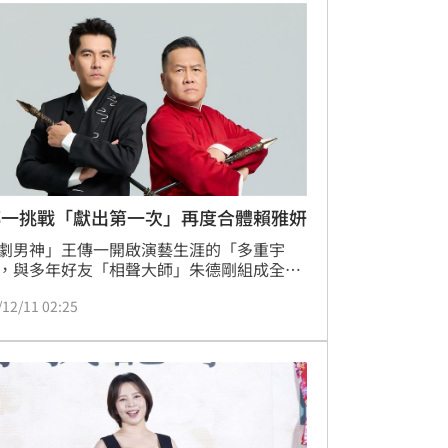
傳一挑戰「獻出第一次」再度合體賴雅妍
劇男神」王傳一開啟演藝生涯的「多重宇
，與多年好友「相聲大師」朱德剛組成全新
組合，推出相聲脫口秀作品「壹加一剛好比
/12/11 02:25
」，將於明年（2026年）2月28日從台中中
起跑，陸續前進台北、新竹、高雄四地巡
主辦單位更加碼宣布特別邀來豪華客座嘉賓
，一舉邀來賴雅妍、唐從聖、陳漢典、海裕
四位藝人好友一齊走進劇場輪番加入演出。
雲