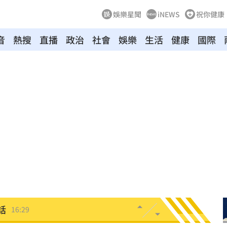
娛樂星聞
iNEWS
祝你健康
音
熱搜
直播
政治
社會
娛樂
生活
健康
國際
了
16:39
求償
16:37
新生
16:34
命危
16:31
爛
16:30
話
16:29