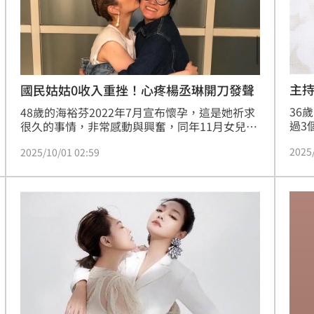
熱潮
10:00
15
主
國民姑姑0收入重挫！心疼楊丞琳開刀發聲
36
48歲的海裕芬2022年7月宣布懷孕，這是她祈求
過3
很久的事情，非常感動與興奮，同年11月女兒出
時，
生，但她從未透露孩子的爸是誰，幽默表示比起
2025
2025/10/01 02:59
不過
大家好奇的「精主」，她更希望找「金主」。如
說溜
今女兒已3歲多，非常伶牙俐齒。