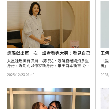
在哭
16:11
灣隊
16:06
理
16:06
懂買
16:04
王
鍾瑶獻出第一次 讀者看完大哭：看見自己
「戲
女星鍾瑶擁有演員、模特兒、咖啡廳老闆娘多重
宙」
身份，近期則以作家新身份，推出首本新書《她
舞台
的名字是一條魚也是一隻鳥》，以細膩真誠的文
2025
2025/12/23 01:40
三小
字記錄生命中的起伏、迷惘與蛻變，引發讀者強
山堂
烈共鳴，不少讀者直呼「像是在書裡看見自
」氣
12:00
演，
己」。
陣容
芬等
成形
12:00
趙浩
場！
10:30