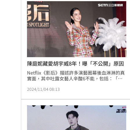
卡司陣容堅強。林汝珊
陳庭妮藏愛胡宇威8年！曝「不公開」原因
Netflix《影后》描述許多演藝圈幕後血淋淋的真
實面，其中吐露女藝人辛酸6不能，包括：「不
能變醜、變老、變胖，變老不能整形，整形還不
2024/11/04 08:13
能承認，就算跌倒也不能喊痛，絕對要跌得漂
亮。」4日舉辦首映，陳庭妮、曾莞婷等人回想
起來都忍不住落淚。