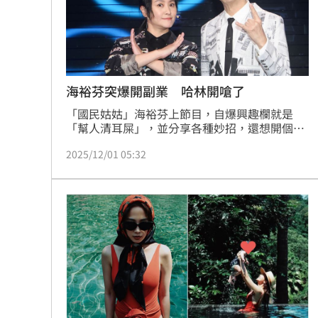
8國球員齊聚高雄 Formosa 7s掀足球
理想混蛋號召粉絲跨海追星吃美食！
18:
海裕芬突爆開副業 哈林開嗆了
「國民姑姑」海裕芬上節目，自爆興趣欄就是
「幫人清耳屎」，並分享各種妙招，還想開個采
耳店，讓哈林（庾澄慶）封她「你這位耳屎專
2025/12/01 05:32
家！」