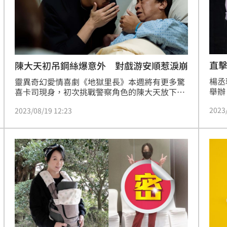
直
陳大天初吊鋼絲爆意外 對戲游安順惹淚崩
楊丞
靈異奇幻愛情喜劇《地獄里長》本週將有更多驚
舉辦《
喜卡司現身，初次挑戰警察角色的陳大天放下搞
北站
笑身段，槍戰、打鬥、吊鋼絲戲樣樣親自上陣，
2023
2023/08/19 12:23
友包
激發他潛藏的「武打動作魂」。金鐘視帝游安順
都到
詮釋中風臥病在床的退休警官，與陳大天有多場
別從
精彩的父子對手戲。「國民姑姑」海裕芬繼《花
甲》系列後再度與導演瞿友寧合作，變身為移工
權益積極奔走的社工。林哲熹尋找阿嬤的地獄之
旅將進入第七殿「事業殿」，邀來同為「花甲宇
宙」的重量級金獎影帝蔡