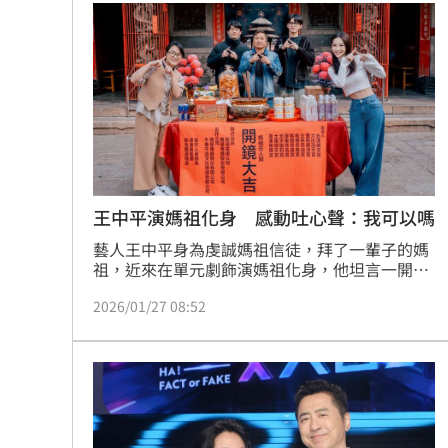
前員工虐殺董座封屍 他見煞：有冤屈
瓊斯盃領隊出爐 陳立宗與張維正挺台
白推交通罰款專用公投！綠：可直接處
日人扛回35公斤戰利品曝 台人一看：
台灣彩券開獎直播中
20:31
王中平演媽祖化身 感動吐心聲：我可以嗎
藝人王中平身為虔誠媽祖信徒，拜了一輩子的媽
LIVE三立+24小時直播
15:27
祖，近來在單元劇飾演媽祖化身，他坦言一開始
接到邀約時，內心其實充滿疑問。劇組日前特地
三立iNEWS新聞台線上直播
18:00
2026/01/27 08:52
前往媽祖信仰重鎮北港朝天宮，舉行隆重的開鏡
儀式，祈求拍攝順利、平安圓滿。
台彩父親節推新刮刮樂千萬頭獎超「爸
商場戰國來臨 台中「頂奢大道」逐漸
「拍片人的多重宇宙」職涯論壇9/12登