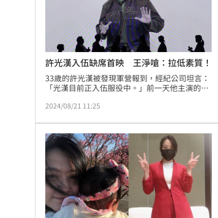
許光漢入伍缺席首映 王淨嗆：拉低素質！
33歲的許光漢被發現軍營報到，經紀公司坦言：
「光漢目前正入伍服役中。」前一天他主演的
《正港分局》才舉辦首映會，他缺席的原因正是
2024/08/21 11:25
因為入伍，而當天他也透過提前錄好的影片登
場。