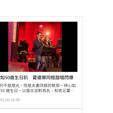
如50歲生日趴 霍建華同框甜唱閃爆
的不是燈光，而是夫妻同框的默契。林心如
 50 歲生日，以復古派對為名，和老公霍建
喜合體嗨唱，不只掀起全場高潮，也讓外界
/01/30 10:38
她在人生下半場最自在、最篤定的模樣。林