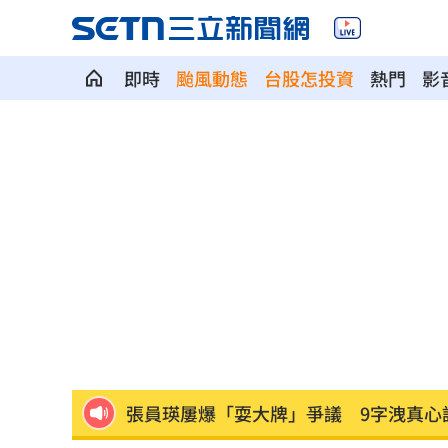
即時
颱風動態
台股怎投資
熱門
影
石崇良、姜至剛驚傳請辭？衛福部回應
慈濟遭詐10億 最新聲明：不排除提告
攝護腺肥大頻尿！10分鐘提拉手術重獲
新／泰山工安意外！工人修天車遭電擊
新／桃園85歲老婦遭尪殺害 右半臉全
張員瑛屢爆「耍大牌」爭議 9字洩真心