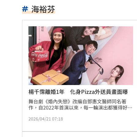
柯基1隻NT400！網紅爆中國繁殖場殘酷
海裕芬
蕭敬騰開餐廳被當盤子？房東溢價快10
慈濟買BNT遭詐 蔡英文：務必相信專
73歲首過父親節 他找亡妻淚：今天好
助鳳飛飛一炮而紅 龍千玉亡父超狂身
不斷更新／虎航8日沖繩石垣島8班停飛
天空突下起麻將雨 士林婦險遭砸頭受
楊千霈離婚1年 化身Pizza外送員畫面曝
舞台劇《婚內失戀》改編自鄧惠文醫師同名著
反指標女神一句話旺宏重摔！網抖：求
作，自2022年首演以來，每一輪演出都獲得好評
完售，2026年4月10日起將於水源劇場加演回
吉安鄉公所副主任酒駕 突開車門害摔
2026/04/21 07:18
歸，這也是《婚內失戀》第三度演出，並以「封
箱演出」形式劃下句點，不再加演。
白海豚會放颱風假？最新暴風圈侵襲率