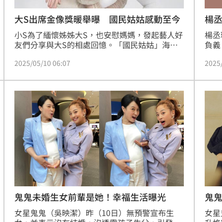
大S出席金像獎暖舉曝 國民姑姑感動至今
楊
小S為了緬懷姊姊大S，也安慰媽媽，發起藝人好
楊丞
友們分享與大S的相處回憶。「國民姑姑」海裕
負義
芬在社群上形容：「我覺得大S很像天鵝！優雅
挺。
2025/05/10 06:07
2025
浪漫美麗，可以把一家子都扛在身上！」
楊丞
丞琳
鬼鬼未婚生女前輩是她！幸福生活曝光
鬼鬼
女星鬼鬼（吳映潔）昨（10日）無預警宣布生
女星