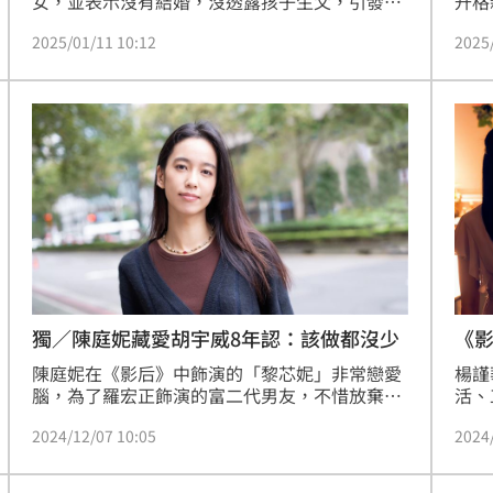
女，並表示沒有結婚，沒透露孩子生父，引發外
升格
界熱議，事實上，鬼鬼並非近來演藝圈第一位低
結婚
2025/01/11 10:12
2025
調懷孕的女星，「國民姑姑」海裕芬2022年11月
來有
也生下一女，平常也過著幸福的天倫之樂。
愷樂
獨／陳庭妮藏愛胡宇威8年認：該做都沒少
《
陳庭妮在《影后》中飾演的「黎芯妮」非常戀愛
楊謹
腦，為了羅宏正飾演的富二代男友，不惜放棄自
活、
己的事業，她接受《三立新聞網》專訪時說，自
絡，
2024/12/07 10:05
2024
己絕對不會和角色做一樣的選擇，嘆角色「太
楊謹
傻，「我本人偏理性」。至於劇中與男友偷偷摸
軒本
摸約會的畫面，是否有既視感？她邊笑邊長長地