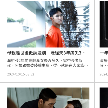
嘆了一口氣。
母親離世後低調送別 阮經天3年痛失3至
一
親
海裕芬2年前高齡產女後沒多久，家中長者叔
海裕
叔、阿姨跟姨婆陸續生病，從小就是在大家族環
時，
境長大的她，與親戚感情深厚，得知家中長輩生
得兼
2024/10/15 08:52
2024
病，認為自己工作時間彈性，這兩年三天兩頭往
探視
返醫院，但長輩們仍不敵病魔，今年內陸續離
病況
世，一年內家中有三位親戚陸續離世，讓她難過
相繼
不已。