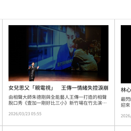
黑幕
16:25
萬
16:21
業
16:19
快樂
16:19
分曝
16:17
16:15
傷
16:15
女兒思父「親電視」 王傳一情緒失控淚崩
林心
由相聲大師朱德剛與全能藝人王傳一打造的相聲
放過
16:13
最閃
脫口秀《壹加一剛好比三小》新竹場在竹北演藝
迎來
廳圓滿落幕。王傳一一開場特別以客語向觀眾問
車
華驚
16:12
2026/03/23 05:55
候，本場也邀請海裕芬擔任限定嘉賓，三人同台
2026
看見
火花四射，讓現場觀眾深受感動。
宜君
曝光
16:12