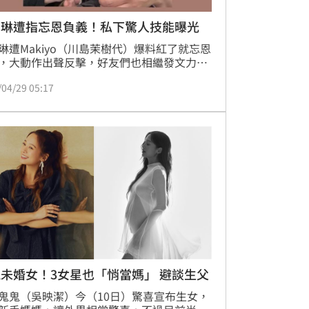
丞琳遭指忘恩負義！私下驚人技能曝光
琳遭Makiyo（川島茉樹代）爆料紅了就忘恩
，大動作出聲反擊，好友們也相繼發文力
其中「國民姑姑」海裕芬分享自己與女兒和
/04/29 05:17
琳的合照，雖然都沒露臉，但特別標記了楊
，喊話：「親姨，我們愛妳。」
未婚女！3女星也「悄當媽」 避談生父
鬼鬼（吳映潔）今（10日）驚喜宣布生女，