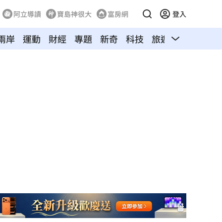
阿立導讀
寶島神很大
富房網
登入
兩岸
運動
財經
專題
新奇
科技
旅遊
汽車
寵物