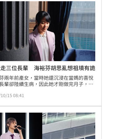
年走三位長輩 海裕芬胡思亂想祖墳有詭
芬兩年前產女，當時她還沉浸在當媽的喜悅
長輩卻陸續生病，因此她才剛做完月子，就
顧育嬰與照顧長輩的重任，她每天往返醫院
/10/15 08:41
照顧，女兒只能拜託其他家人照顧。但長輩
卻沒有好轉，甚至一年內叔叔、阿姨和姨婆
過世，讓她一度憂鬱纏身。