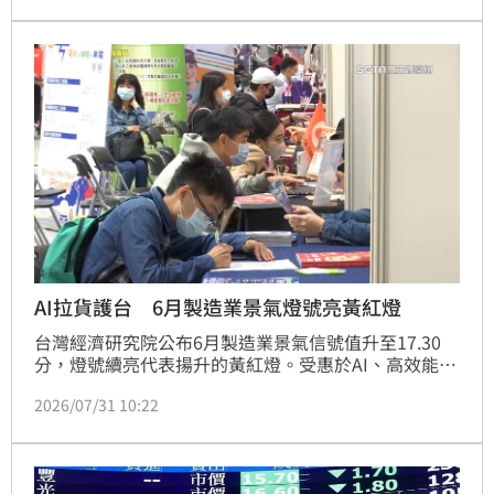
元，不過指數仍收黑，顯示法人買盤對大盤支撐力道仍
有限。
AI拉貨護台 6月製造業景氣燈號亮黃紅燈
台灣經濟研究院公布6月製造業景氣信號值升至17.30
分，燈號續亮代表揚升的黃紅燈。受惠於AI、高效能運
算及雲端服務需求強勁，電子零組件與機械設備產業表
2026/07/31 10:22
現亮眼，雙雙亮起繁榮紅燈。儘管全球面臨地緣政治風
險及油價波動，但台灣科技供應鏈展現強勁韌性，積極
參與國際市場佈局。台經院指出，受惠於AI供應鏈成長
及部分傳統產業輸美競爭力提升，預期我國製造業景氣