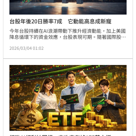
台股年後20日勝率7成 它動能高息成新寵
今年台股持續在AI浪潮帶動下推升經濟動能，加上美國
降息循環下的資金效應，台股表現可期。隨著國際股市
在春節期間表現持穩，包括美國最高法院於20日時裁定
2026/03/04 01:02
川普的關稅政策無效，觀察年後新基金募集情勢更是火
熱開打，緊接著就有高達10檔左右的基金準備加入募集
戰況，其中約有4檔是主動式ETF。國泰投信表示，根
據近十年統計，加權指數在農曆年後機率漲多於跌，封
關日恢復交易後20日保有7成的水準。