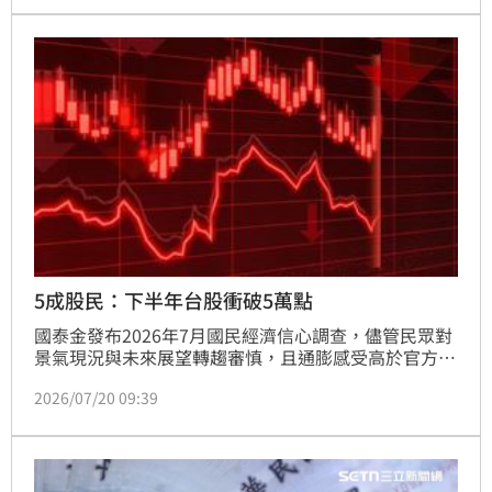
產經資料庫總監劉佩真分析，隨著投機客絕跡，房市政
策已轉向精準扶助。即將上路的「青安3.0」方案設有
總價上限及個人排富等四大緊箍咒，雖有控管性質，但
針對新婚與育兒家庭提供高額貸款，將成為支撐低總價
剛需市場的核心力量。整體而言，政策管制天花板已
現，最壞情況已過，房市正逐步回歸健康的橫盤整理格
局，未來將由剛性需求主導市場走勢。
5成股民：下半年台股衝破5萬點
國泰金發布2026年7月國民經濟信心調查，儘管民眾對
景氣現況與未來展望轉趨審慎，且通膨感受高於官方預
估，但台股投資信心依然強勁。調查顯示，高達57%的
2026/07/20 09:39
受訪者看好台股下半年表現，認為加權指數有望突破5
萬點大關，其中更有10%民眾樂觀預期指數將衝破
54,000點。儘管面臨地緣政治風險及科技股波動，民間
資金對台股中長期成長仍抱持高度信仰。此次調查反映
出市場在經歷震盪後，投資心態仍偏向樂觀，為下半年