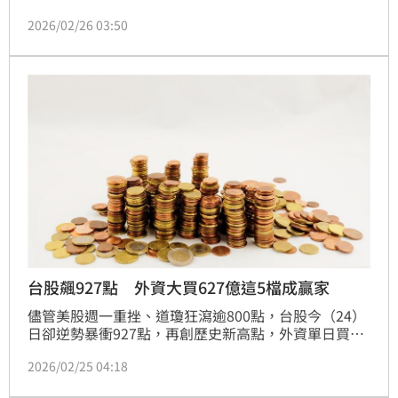
裁定川普的關稅政策無效，觀察年後新基金募集情勢更
2026/02/26 03:50
是火熱開打，緊接著就有高達10檔左右的基金準備加入
募集戰況，其中約有4檔是主動式ETF。國泰投信表
示，根據近十年統計，加權指數在農曆年後機率漲多於
跌，封關日恢復交易後5日平均上漲機率達8成、後20
日同樣保有7成的水準。
台股飆927點 外資大買627億這5檔成贏家
儘管美股週一重挫、道瓊狂瀉逾800點，台股今（24）
日卻逆勢暴衝927點，再創歷史新高點，外資單日買超
627.3億元，三大法人合計買超836.9億元，資金全面回
2026/02/25 04:18
流，盤面多頭氣勢強勁。