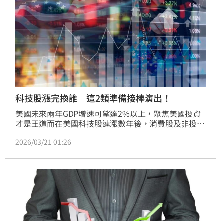
科技股漲完換誰 這2類準備接棒演出！
美國未來兩年GDP增速可望達2%以上，聚焦美國投資
才是王道而在美國科技股連漲數年後，消費股及非投等
債可望接棒演出，川普重返白宮，強勢推進「讓美國再
2026/03/21 01:26
次偉大（MAGA）」，且隨著美股走高、企業擴大在地
投資，加上先前緊缺就業市場所奠定的收入基礎，多項
指標均顯示美國景氣動能，正處於有利擴張環境中，台
新投信特別推出「台新美國聚焦傘型基金」，包含二檔
子基金「台新美國標普日常消費品精選行業指數基金」
及「台新美國