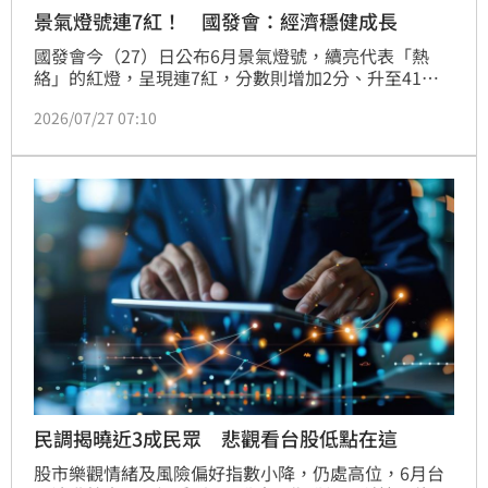
景氣燈號連7紅！ 國發會：經濟穩健成長
國發會今（27）日公布6月景氣燈號，續亮代表「熱
絡」的紅燈，呈現連7紅，分數則增加2分、升至41
分，景氣領先及同時指標續呈上升。國發會表示，國內
2026/07/27 07:10
經濟維持穩健成長。
民調揭曉近3成民眾 悲觀看台股低點在這
股市樂觀情緒及風險偏好指數小降，仍處高位，6月台