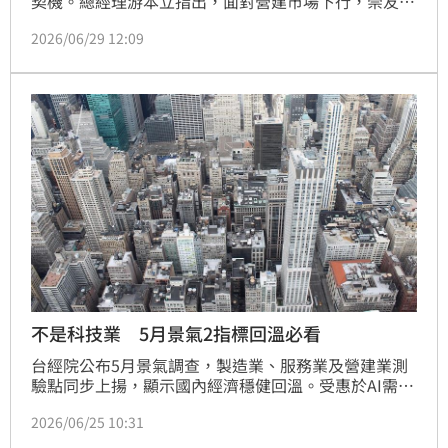
契機。總經理游本立指出，面對營建市場下行，崇友憑
藉「汰舊換新」策略與全台4.5萬台維保設備建立現金
2026/06/29 12:09
流護城河。目前手握近百億訂單，並觀察到科技業總部
如北士科AI地標，更重視人流效率而非單純速度。在不
動產轉向細緻化經營的趨勢下，崇友透過技術升級與智
慧化系統，在淡季中展現強大韌性，成為房市寒冬中的
獲利隱形冠軍。
不是科技業 5月景氣2指標回溫必看
台經院公布5月景氣調查，製造業、服務業及營建業測
驗點同步上揚，顯示國內經濟穩健回溫。受惠於AI需求
擴張與半導體供應鏈成長，電子機械業展望樂觀；美伊
2026/06/25 10:31
局勢緩和亦降低能源供應風險。服務業在AI題材帶動股
市及節慶效應下表現亮眼。營建業則由科技廠辦支撐，