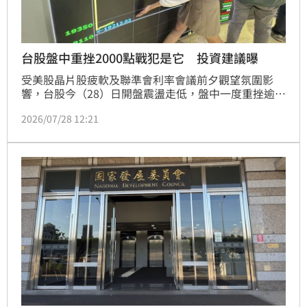
台股盤中重挫2000點戰犯是它 投資建議曝
受美股晶片股疲軟及聯準會利率會議前夕觀望氛圍影
響，台股今（28）日開盤震盪走低，盤中一度重挫逾
2000點，失守42000點大關。FT臺灣永續高息ETF基金
2026/07/28 12:21
經理人江明鴻分析，市場信心降溫與科技股回檔為主要
壓力來源，建議投資人現階段應採取穩健防禦布局。儘
管短線籌碼仍待沉澱，但國內6月景氣燈號續亮紅燈，
基本面仍具支撐力道。專家建議，投資人可透過定期定
額或分批布局高股息ETF，藉由具基本面支撐的產品降
低投資組合波動風險，於震盪行情中穩健累積資產，並
避免追逐漲幅過高之個股，審慎應對市場變動。