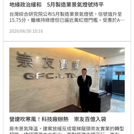
地緣政治緩和 5月製造業景氣燈號持平
台灣綜合研究院公布5月製造業景氣燈號，信號值升至
15.75分，雖維持綠燈但已逼近黃紅燈門檻。受惠於AI
產業鏈強勁帶動，電子零組件業燈號轉為代表繁榮的紅
2026/06/30 10:16
燈，機械設備業也轉為黃紅燈。隨著中東局勢降溫及全
球製造業PMI擴張，出口動能持續增強。展望未來，AI
算力需求與半導體先進製程將持續支撐我國外銷接單，
製造業景氣呈現穩健成長態勢，展現向上發展動能。
營建吹寒風！科技廠辦熱 崇友百億入袋
房市景氣降溫，建案放緩反成電梯龍頭崇友實業的轉型