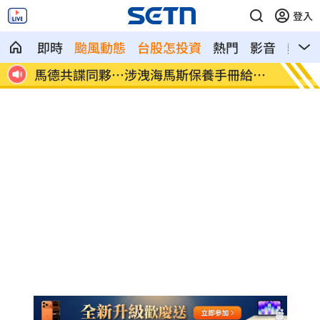
登入
即時
颱風動態
台股怎投資
熱門
影音
熱搜
給中
世紀民生*拼圖式併購奏效 海外成長升溫
白海豚