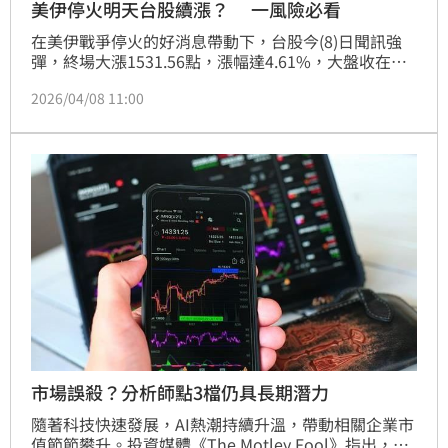
美伊停火明天台股續漲？ 一風險必看
在美伊戰爭停火的好消息帶動下，台股今(8)日聞訊強
彈，終場大漲1531.56點，漲幅達4.61%，大盤收在
34761.38點，OTC指數也同步大漲4.79%。保德信市值
2026/04/08 11:00
動能50 ETF(009803)經理人楊立楷指出，經過今日的強
彈，快速扭轉台股技術面轉強，距離歷史高點
35579.34點僅差不到千點的距離，千金股家數更是上
衝至40檔，部分PCB大廠距離千金門檻只有2元之差，
未來一旦國際地緣政治干擾塵埃落定，台股千金俱樂部
成員有望持續增加。
市場誤殺？分析師點3檔仍具長期潛力
隨著科技快速發展，AI熱潮持續升溫，帶動相關企業市
值節節攀升。投資媒體《The Motley Fool》指出，過