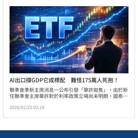
AI出口撐GDP它成標配 難怪175萬人死抱！
聯準會準新主席消息一公布引發「華許拋售」，由於新
任聯準會主席華許對於利率政策立場尚未明朗，國泰投
信分析，儘管主計總處發布台灣去年第四季GDP年增率
2026/02/25 02:18
達12.7％，且AI科技出口動能可望支撐2026年台灣GDP
年增率挑戰4％以上，但在股價處於高位之際，投資人
應更注重「風險分散」，對於擔憂盤勢波動、又不想錯
過長線成長紅利的投資人，具備「攻守兼備」特質的國
泰永續高股息(00878)，無疑是資產配置好選擇，投資