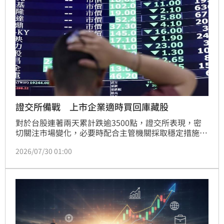
將維持穩健成長趨勢。然而，需密切關注國際油價變
動、高關稅政策及中國內需疲軟等潛在變數，對未來出
口動能的影響，整體製造業景氣展望仍審慎樂觀。
證交所備戰 上市企業適時買回庫藏股
對於台股連著兩天累計跌逾3500點，證交所表現，密
切關注市場變化，必要時配合主管機關採取穩定措施，
督促上市公司即時揭露重大訊息，鼓勵其衡酌財務狀
2026/07/30 01:00
況、現金流量、公司信用及股東權益，適時買回庫藏
股；若遇非理性連續下跌或波動明顯擴大，證交所將配
合主管機關政策，視市場情況採取穩定措施，維護市場
穩健運作。