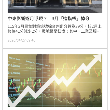
中東影響逐月浮現？ 3月「這指標」掉分
115年3月景氣對策信號綜合判斷分數為39分，較2月上
修值41分減少2分，燈號續呈紅燈；其中，工業及服務
業加班工時隨春節落點差異影響消退，轉為黃紅燈；製
2026/04/27 09:46
造業營業氣候測驗點則因中東衝突影響廠商對未來景氣
看法，由2月上修之綠燈（景氣穩健）轉為黃藍燈（黃
藍燈為注意性燈號，宜密切觀察後續景氣是否轉向）。
另領先指標轉呈下滑，同時指標續呈上升，顯示國內經
濟維持穩健成長，但須關注後續變化。