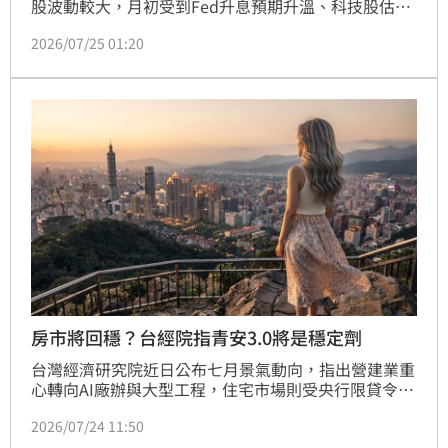
股波動較大，月初受到Fed升息預期升溫、科技股估值
擔憂影響，台股下跌，後由於美伊有望和談提振，且科
2026/07/25 01:20
技股反彈，帶動台股走升。本月調查結果顯示，民眾對
於台股的樂觀指數微降至53.5，風險偏好指數小降至
39。
房市將回穩？台經院指青安3.0將是穩定劑
台灣經濟研究院近日公布七月景氣動向，指出營建業重
心轉向AI廠辦與大型工程，住宅市場則受央行限貸令壓
抑，呈現低檔盤整格局。統計顯示，2026年上半年六
2026/07/24 11:50
都移轉年減2.8%，市場交易熱度較去年趨緩。台經院