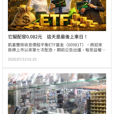
它擬配發0.082元 這天是最後上車日！
凱基雙核收息債股平衡ETF基金（00981T），將迎來
掛牌上市以來第七次配息，期前公告出爐，每受益權單
位擬配發新臺幣0.082元，前六次每單位配發金額分別
2026/07/15 01:25
為0.054元、0.056元、0.057元、0.057元、0.065元，
以及0.071元。預計7月16日除息、8月11日發放，有意
參與除息的投資人，7月15日為最後買進日。