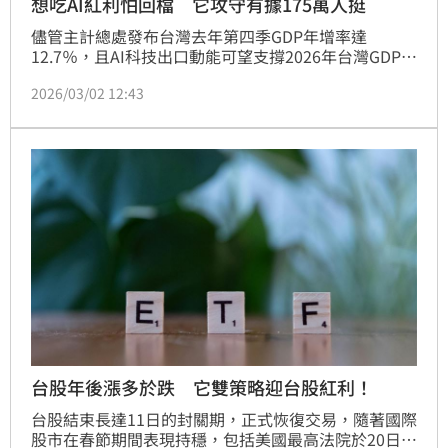
想吃AI紅利怕回檔 它攻守有據175萬人挺
儘管主計總處發布台灣去年第四季GDP年增率達
12.7％，且AI科技出口動能可望支撐2026年台灣GDP年
增率挑戰4％以上，但在股價處於高位之際，投資人應
2026/03/02 12:43
更注重「風險分散」，對於擔憂盤勢波動、又不想錯過
長線成長紅利的投資人，具備「攻守兼備」特質的國泰
永續高股息(00878)，無疑是資產配置好選擇，投資人
趕緊趁勢加碼。
台股年後漲多於跌 它雙策略迎台股紅利！
台股結束長達11日的封關期，正式恢復交易，隨著國際
股市在春節期間表現持穩，包括美國最高法院於20日時