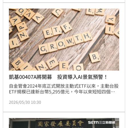
雖房市因新青安政策帶動交易量回升，但在信用管制
下，未來半年預計呈現量縮價穩格局，整體產業景氣多
持正面看法。
凱基00407A將開募 投資導入AI景氣預警！
自金管會2024年底正式開放主動式ETF以來，主動台股
ETF規模已達新台幣5,295億元，今年以來短短四個月
已增加近4千億元，成長逾4倍，主動台股ETF熱度可見
2026/05/30 10:30
一斑。截至5月中下旬，包含已發行、正在募集，及獲
准即將募集的主動台股ETF共有20檔，6月4日即將展開
募集的凱基台灣主動式ETF基金（以下簡稱主動凱基台
灣（00407A））不僅有不配息再投入機制，更有「主
動選股+科學導航」雙引擎，成為投資人在台股多頭格