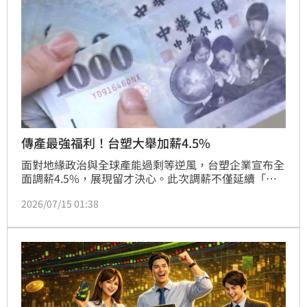
台股走勢提供了關鍵的民間風向球，顯示國人對權值龍
頭股的投資熱度與長期期待依然維持在高檔水準。
傳產最強福利！台塑大舉加薪4.5%
面對地緣政治與全球產能過剩等逆風，台塑企業宣布全
面調薪4.5%，展現留才決心。此次調薪不僅延續「不
減薪、不裁員」承諾，更大幅提升福利，麥寮園區輪班
2026/07/15 01:38
人員薪資突破7.5萬元，台北儲備幹部起薪亦創下十年
新高。台塑經營團隊強調，員工是企業高質化轉型的核
心底氣，即便面臨成本壓力，仍堅持以實質薪酬回饋員
工，期待透過人才共榮，在市場挑戰中強化營運韌性，
為邁向下一個70年奠定堅實根基，展現幸福企業的永續
經營願景。