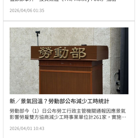
去一個月部分頂尖科技股因市場錯誤解讀而出現回檔，
2026/04/06 01:35
反而浮現逢低布局的機會。以下為3檔近期股價拉回、
但長期仍具潛力的AI概念股。
新／景氣回溫？勞動部公布減少工時統計
勞動部今（1）日公布勞工行政主管機關通報因應景氣
影響勞雇雙方協商減少工時事業單位計261家，實施人
數3,687人。3月16日公布實施家數計240家，實施人數
2026/04/01 10:43
3,839人。本次家數增加21家，人數減少152人；上一
期通報企業中有12家在減班休息屆期後不再通報或提前