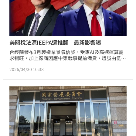
美關稅法源IEEPA遭推翻 最新影響曝
台經院發布3月製造業景氣信號，受惠AI及高速運算需
求暢旺，加上廠商因應中東戰事提前備貨，燈號由低迷
黃藍燈轉為持平綠燈，信號值升至14.20分。其中電子
2026/04/30 10:38
產品表現尤為強勁，轉亮繁榮紅燈；化學製品業亦回
溫。儘管通膨預期與地緣政治風險仍存，恐影響油價與
航運成本，但在AI投資動能延續與政府穩物價措施下，
景氣仍具支撐。後續需密切關注美中貿易政策及終端市
場變化對製造業的衝擊。