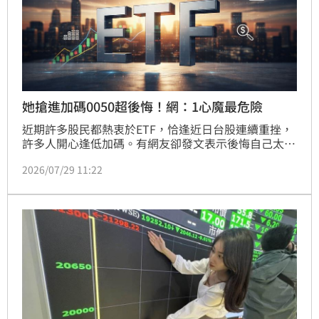
她搶進加碼0050超後悔！網：1心魔最危險
近期許多股民都熱衷於ETF，恰逢近日台股連續重挫，
許多人開心逢低加碼。有網友卻發文表示後悔自己太快
加碼，但貼文貼出後，留言的網友卻有不同的看法。
2026/07/29 11:22