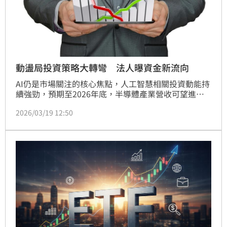
動盪局投資策略大轉彎 法人曝資金新流向
AI仍是市場關注的核心焦點，人工智慧相關投資動能持
續強勁，預期至2026年底，半導體產業營收可望進一
步成長，顯示中長期需求結構仍具支撐。在現任Fed主
2026/03/19 12:50
席鮑威爾貨幣政策維持按兵不動下，市場氛圍呈現觀
望。儘管市場關注新任主席華許接任後，可能採取偏鷹
派立場，惟美國銀行指出，未來政策調整可能著重資產
結構優化，包括縮減房貸抵押債券部位及調整美國公債
平均存續期間。