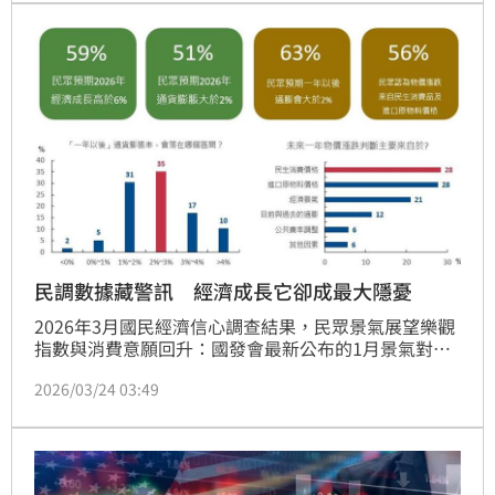
終止，計有412名員工恢復原本勞動條件。本期事業單
位通報減班休息實施人數多在50人以下；實施期間多數
為3個月（含）以下。
民調數據藏警訊 經濟成長它卻成最大隱憂
2026年3月國民經濟信心調查結果，民眾景氣展望樂觀
指數與消費意願回升：國發會最新公布的1月景氣對策
信號續呈紅燈，領先及同時指標持續上升，反映景氣仍
2026/03/24 03:49
呈穩健成長。本月調查顯示，景氣現況樂觀指數上升至
18.2，展望樂觀指數回升至5.1。大額消費意願指數上
升至16.0，耐久財消費意願指數回升至-6.8。