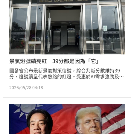
局下，追求超額報酬*機會的新選擇。
景氣燈號續亮紅 39分都是因為「它」
國發會公布最新景氣對策信號，綜合判斷分數維持39
分，燈號續呈代表熱絡的紅燈。受惠於AI需求強勁及半
導體擴產，製造業景氣回升至綠燈，領先與同時指標雙
2026/05/28 04:18
雙上揚，顯示國內經濟動能穩健。展望未來，全球算力
建設與邊緣運算應用將持續挹注出口，內需則因股市創
高帶來的財富效果而活絡。然而，仍須密切關注中東局
勢、全球通膨及美國關稅政策等不確定因素對我國景氣
的潛在影響。