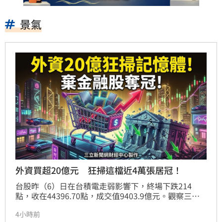
景氣
外資買超20億元 狂掃這檔近4萬張居冠！
台股昨（6）日在台積電走弱影響下，終場下跌214
點，收在44396.70點，成交值9403.9億元。觀察三大
法人動向，外資昨日買超20.2億元，投信買超88.6億
4小時前
元，自營商賣超63.1億元，三大法人合計買超45.6億