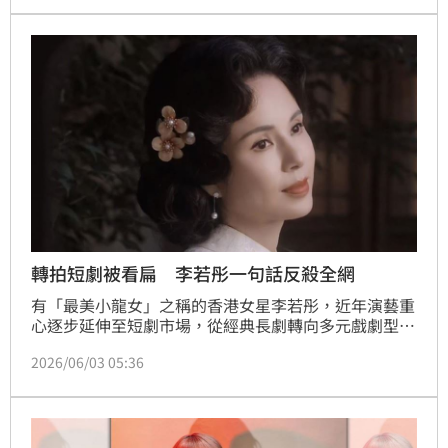
味全龍啦啦隊「Dragon Beauties新光人壽小龍女」！
轉拍短劇被看扁 李若彤一句話反殺全網
有「最美小龍女」之稱的香港女星李若彤，近年演藝重
心逐步延伸至短劇市場，從經典長劇轉向多元戲劇型
態，持續挑戰不同角色。李若彤最新參與的民國短劇
2026/06/03 05:36
《夫人她專治不服4》中飾演男主角外婆一角，突破過
往古典女神形象，再度引發外界關注與討論。林宜君