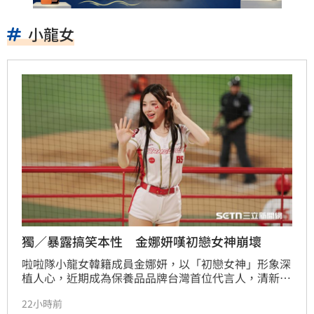
小龍女
獨／暴露搞笑本性 金娜妍嘆初戀女神崩壞
啦啦隊小龍女韓籍成員金娜妍，以「初戀女神」形象深
植人心，近期成為保養品品牌台灣首位代言人，清新風
格備受好評。金娜妍接受訪問時表示，今年已接下4個
22小時前
代言，未來最想挑戰啤酒廣告，笑稱自己拍起來會很自