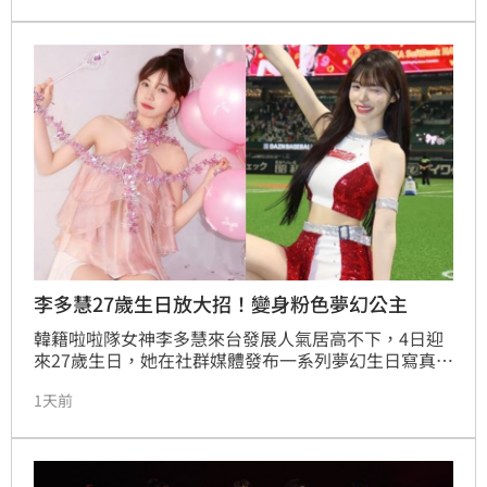
然。儘管她渴望維持初戀女神的優雅形象，但社群軟體
上頻頻出現她被經紀人「坑」拍的搞笑影片，連粉絲都
愛看，讓她無奈笑稱自己已經回不去安靜路線了。金娜
妍目前中文能力仍在進步中，自謙現在的幽默感僅發揮
了5分，期待粉絲能持續關注她在球場與螢幕前的多樣
魅力。
李多慧27歲生日放大招！變身粉色夢幻公主
韓籍啦啦隊女神李多慧來台發展人氣居高不下，4日迎
來27歲生日，她在社群媒體發布一系列夢幻生日寫真，
穿著粉裸色薄紗洋裝搭配皇冠，宛如童話公主般的造型
1天前
驚豔眾人。照片曝光短短一天便吸引超過13.5萬粉絲按
讚，留言區湧入滿滿祝福。