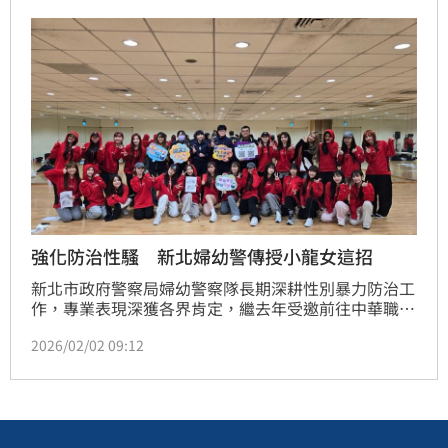
愛」和可愛魅力爆棚的「佳依」為團隊增添新戰力。
強化防治性騷 新北婦幼警傳授小龍女這招
新北市政府警察局婦幼警察隊長期深耕性別暴力防治工
作，專業表現深獲各界肯定，繼去年受邀前往中華職棒
味全龍專屬啦啦隊「小龍女」Dragon Beauties宣導性
2026/02/02 09:12
騷擾防治觀念後，今年再獲邀請，今天（2日）再度受
邀，向「小龍女」們宣講性騷擾及跟蹤騷擾行為的徵
兆，並在現場示範防身術，對於營造安心、尊重的工作
環境助益良多。