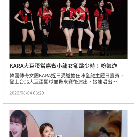
KARA大巨蛋當嘉賓小龍女卻跳少時！粉氣炸
韓國傳奇女團KARA近日受邀擔任味全龍主題日嘉賓，
登上台北大巨蛋開球並帶來賽後演出，接連唱出
〈Lupin〉、〈Jumping〉、〈Mr.〉等經典歌曲，瞬
2026/08/04 03:29
間掀起滿滿回憶殺，也吸引大批歌迷朝聖。不過，除了
KARA久違來台演出成為焦點外，然而場上一段啦啦隊
表演也意外引發網路爭議。