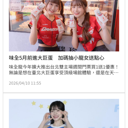
味全5月前進大巨蛋 加碼抽小龍女送點心
味全龍今年擴大推出台北雙主場週間門票買1送1優惠！
無論是想在臺北大巨蛋享受頂級場館體驗，還是在天母
球場愜意的晚風中舉杯歡呼，一系列專為台北市民、學
2026/04/10 11:55
生、上班族設計的優惠和活動，將帶您重新發現這座城
市的夜晚魅力。5月5到6日的味全龍臺北大巨蛋主場賽
事期間，只要進場時投入1張名片或填寫公司／學校資
料，您就有機會在某個特別的午後，迎來小龍女啦啦隊
成員親自造訪您的辦公室或班級，並送上甜美的應援和
點心。