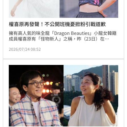
權喜原再發聲！不公開班機憂掀粉引戰道歉
擁有高人氣的味全龍「Dragon Beauties」小龍女韓籍
成員權喜原有「怪物新人」之稱，昨（23日）在
Threads發文表示，近來她遭遇數次被人跟著、不斷請
2026/07/24 08:52
自己在棒球或照片上簽名，婉拒了對方仍繼續糾纏，
「機場一直被近距離跟著，真的讓我感到非常害怕。」
因此她決定不再公開班機資訊，貼文曝光後引發熱議。
今早（24日）她再度發文說明，希望外界不要誤解她的
本意，呼籲大家停止無端猜測。