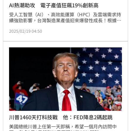
AI熱潮助攻 電子產值狂飆19%創新高
受人工智慧（AI）、高效能運算（HPC）及雲端需求持
續強勁影響，台灣製造業產值迎來爆發性成長！根據經
濟部統計處提供的最新統計，113年第4季製造業產值
2025/02/19 04:50
達5兆535億元，年增9.44%，已連續4季維持正成長。
其中，電子零組件業產值突破1.78兆元，年增
19.37%，刷新歷年單季新高，成為推動製造業增長的
最大功臣。
川普1460天打科技戰 他：FED降息2碼起跳
美國總統川普上任第一天即稱，希望一個月內訪問中