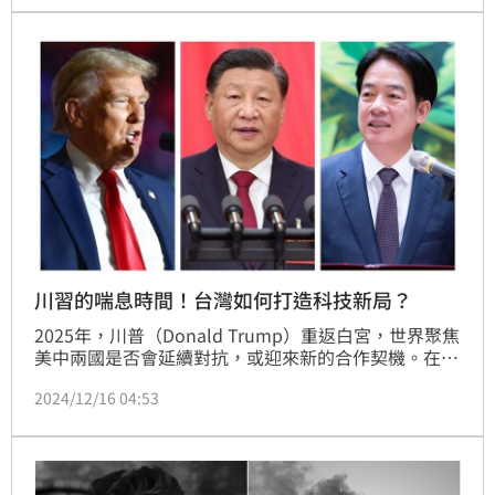
川習的喘息時間！台灣如何打造科技新局？
2025年，川普（Donald Trump）重返白宮，世界聚焦
美中兩國是否會延續對抗，或迎來新的合作契機。在這
場兩國持續近十年的角力之後，川普和習近平兩個老對
2024/12/16 04:53
手，或許都需要一些「喘息時間」？