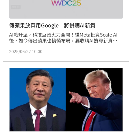
傳蘋果放棄用Google 將併購AI新貴
AI戰升溫，科技巨頭火力全開！繼Meta投資Scale AI
後，如今傳出蘋果也悄悄布局，要收購AI搜尋新貴
「Perplexity AI」，甚至傳出考慮放棄Google作為預
2025/06/22 10:00
設搜尋引擎。這場看似平靜的搜尋戰場，已悄然掀起風
暴！