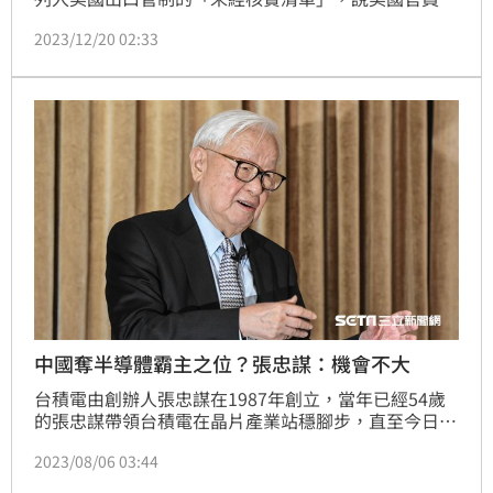
法實地檢查這13家企業。
2023/12/20 02:33
中國奪半導體霸主之位？張忠謀：機會不大
台積電由創辦人張忠謀在1987年創立，當年已經54歲
的張忠謀帶領台積電在晶片產業站穩腳步，直至今日成
為台灣的「護國神山」，張忠謀在《紐約時報》一場長
2023/08/06 03:44
達3小時的專訪中提到當年拿到蘋果、輝達等大客戶訂
單的背後故事，同時也直言中國奪得半導體霸主地位的