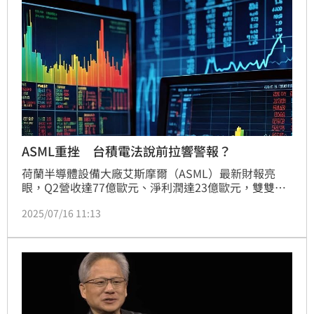
ASML重挫 台積電法說前拉響警報？
荷蘭半導體設備大廠艾斯摩爾（ASML）最新財報亮
眼，Q2營收達77億歐元、淨利潤達23億歐元，雙雙站
上公司財測上限，原以為市場將歡呼迎接，但投資人卻
2025/07/16 11:13
倒吸一口冷氣！管理層罕見示警，2026年恐將難以維
持成長動能，歐股開盤當日ASML股價立刻重挫近7%，
美股盤前也同步暴跌超過7%。