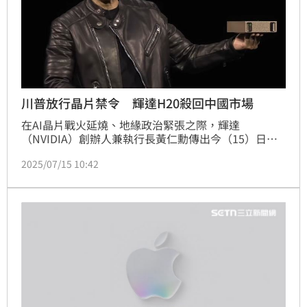
川普放行晶片禁令 輝達H20殺回中國市場
在AI晶片戰火延燒、地緣政治緊張之際，輝達
（NVIDIA）創辦人兼執行長黃仁勳傳出今（15）日於
北京再拋震撼彈，正式宣布美國政府已核准旗下H20晶
2025/07/15 10:42
片對中國銷售，並將重啟交付。這不僅為輝達解套，也
讓原本恐損失150億美元的訂單，出現起死回生的曙
光。