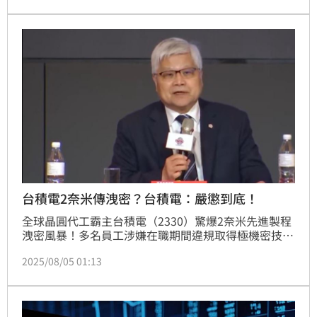
生成式AI服務，形同「壟斷入口」，更直接傷害他旗下
的X與Grok。
台積電2奈米傳洩密？台積電：嚴懲到底！
全球晶圓代工霸主台積電（2330）驚爆2奈米先進製程
洩密風暴！多名員工涉嫌在職期間違規取得極機密技術
資料，已遭公司火速開除並送交司法偵辦。由於2奈米
2025/08/05 01:13
製程已被列為《國家安全法》中的「國家核心關鍵技
術」，外界憂心此案恐升級為國安危機。