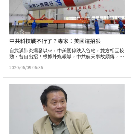
中共科技戰不行了？專家：美國這招狠
自武漢肺炎爆發以來，中美關係跌入谷底，雙方相互較
勁，各自出招！根據外媒報導，中共航天事故頻傳，3
月16日起，中共連續三次火箭發射失敗；5月5日，中
2020/06/09 06:36
共火箭「長征五號B」發射一個載人艙，火箭在返回過
程中失控墜落；軍事專家指出，不排除跟美國這項做法
有關。（記者唐家興）