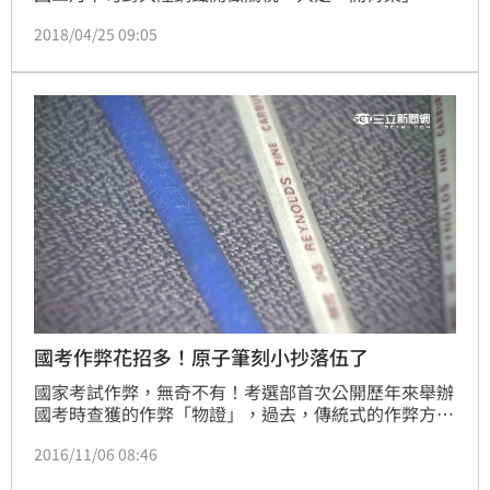
下來貿易戰將發展成經濟戰，經濟戰則將演變為科技
2018/04/25 09:05
戰！
國考作弊花招多！原子筆刻小抄落伍了
國家考試作弊，無奇不有！考選部首次公開歷年來舉辦
國考時查獲的作弊「物證」，過去，傳統式的作弊方
法，考生多用「刻鋼板」的方式，把文字寫在小小的紙
2016/11/06 08:46
張上，或刻在原子筆、透明塑膠尺上，密密麻麻的字
跡，小到要用放大鏡細看才能抄，近幾年來，新式電子