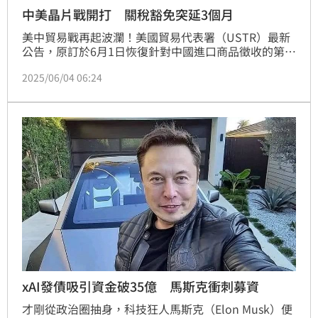
中美晶片戰開打 關稅豁免突延3個月
美中貿易戰再起波瀾！美國貿易代表署（USTR）最新
公告，原訂於6月1日恢復針對中國進口商品徵收的第
301條款25%關稅，將再度延長豁免期限至8月31日，
2025/06/04 06:24
涵蓋產品包括GPU、主機板、晶片、半導體零件以及太
陽能板等，引爆半導體與科技股盤後利多行情。
xAI發債吸引資金破35億 馬斯克衝刺募資
才剛從政治圈抽身，科技狂人馬斯克（Elon Musk）便