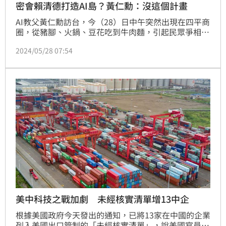
密會賴清德打造AI島？黃仁勳：沒這個計畫
AI教父黃仁勳訪台，今（28）日中午突然出現在四平商
圈，從豬腳、火鍋、豆花吃到牛肉麵，引起民眾爭相合
照。不過大家更關心的就是這次台灣行會不會跟總統賴
2024/05/28 07:54
清德會面，因為傳出2人想要把台灣打造成AI科技島，
不過對此黃仁勳以及總統府都沒有正面承認。
美中科技之戰加劇 未經核實清單增13中企
根據美國政府今天發出的通知，已將13家在中國的企業
列入美國出口管制的「未經核實清單」，說美國官員無