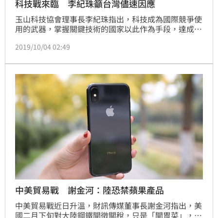
科技戰來臨 李紀珠籲台灣儘速因應
玉山科技協會理事長李紀珠指出，科技成為國際競爭使
用的武器，掌握關鍵技術的國家以此作為手段，達成其
他目的將成常態。台灣在這波科技戰應儘速因應，避免
2019/10/04 02:49
受到影響。
中美貿易戰 謝金河：陸恐禁蘋果產品
中美貿易戰近日升溫，財訊傳媒董事長謝金河指出，美
國二月下旬對大陸鋼鐵開徵關稅，只是「開胃菜」，接