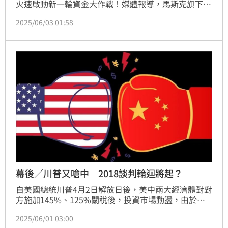
火速啟動新一輪資金大作戰！媒體報導，馬斯克旗下人
工智慧新創公司 xAI，正透過發行高達50億美元（約新
2025/06/03 01:58
台幣1.62兆元）債務籌資，由投行巨頭摩根士丹利承
銷，利息驚人達雙位數。同時還啟動3億美元釋股交
易，估值一舉衝上1,130億美元，準備大舉擴展AI版
圖。
幕後／川普又嗆中 2018談判輪迴將起？
自美國總統川普4月2日解放日後，美中兩大經濟體對對
方施加145%、125%關稅後，投資市場動盪，由於這
讓最大消費國、最大生產國生意無法互通，可能誰也沒
2025/06/01 03:00
拿到好處，雙方最終在5月中於瑞士談判，美國負責人