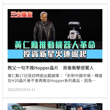
財政部長貝森樂，中國方面則派出談判沙皇、中國國務
院副總理何立峰，達成互降115%關稅90天的消息。未
料，台灣時間5月30日，川普又發文嗆中國「不想再當
好好先生」，後又對全球鋼鋁稅無差別課徵到50%，美
國股市又一時震盪。
教父一句不推Hopper晶片 背後衝擊很驚人
黃仁勳17日受訪時拋出震撼彈：「針對中國市場，輝達
在H20晶片後不會再推出Hopper系列產品，因為
Hopper已無法再調整。」這句話立刻引爆業界熱議，
2025/05/19 01:11
象徵著輝達在中國市場的布局將迎來重大變革，也反映
美國出口限制對全球半導體產業的深遠影響。