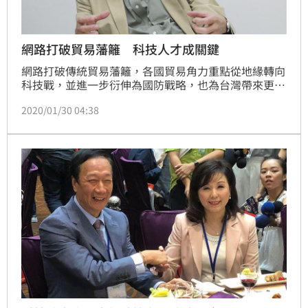
網路打破貿易藩籬 科技人才成關鍵
網路打破傳統貿易藩籬，各國貿易角力重點從地緣轉向
科技戰，並進一步衍伸為國防戰略，也為台灣帶來更多
機會，前駐WTO大使朱敬一指出，政府應更關注科技
2020/01/30 04:38
相關科系學生及師資問題。