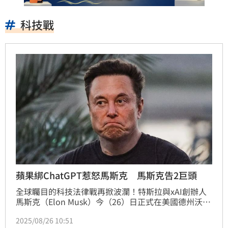
科技戰
蘋果綁ChatGPT惹怒馬斯克 馬斯克告2巨頭
全球矚目的科技法律戰再掀波瀾！特斯拉與xAI創辦人
馬斯克（Elon Musk）今（26）日正式在美國德州沃斯
堡聯邦法院提告蘋果公司與OpenAI，怒斥雙方的合作
2025/08/26 10:51
嚴重壓縮市場競爭，讓ChatGPT成為iPhone內建唯一