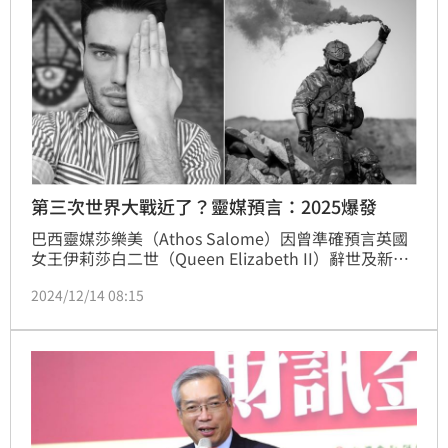
第三次世界大戰近了？靈媒預言：2025爆發
巴西靈媒莎樂美（Athos Salome）因曾準確預言英國
女王伊莉莎白二世（Queen Elizabeth II）辭世及新冠
肺炎爆發等多起全球大事，因而被譽為「諾查丹瑪斯再
2024/12/14 08:15
世」。而他近日再度警告，第三次世界大戰可能比預想
的更快發生，時間點就落在2025年，但形式與過去的
戰場對決不同，取而代之的將是一場「科技戰」。