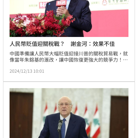
人民幣貶值迎關稅戰？ 謝金河：效果不佳
中國準備讓人民幣大幅貶值迎接川普的關稅貿易戰，就
像當年朱鎔基的滙改，讓中國恢復更強大的競爭力！不
過，時空背景不同，同樣的貶值可能產生不同的効力。
2024/12/13 10:01
謝金河指出，川普捍衛美國，美元可能強勢，最近的盧
布大幅貶值已看出端倪，人民幣如果大貶值，可能難以
回頭。