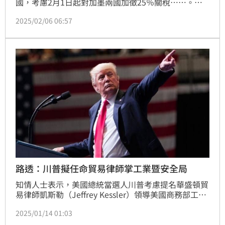
國，考慮2月1日起對加墨兩國加徵25％關稅……。面
對國際新局勢，國泰世華銀行首席經濟學家林啟超接受
2025/02/06 06:57
CTWANT專訪時表示，「這是一場科技戰」，接下來
1460天須謹慎以對，但也勿過於杯弓蛇影，「台灣產
業仍需深化打世界盃全球市場之戰」。
路透：川普擬任命貿易律師掌工業暨安全局
知情人士表示，美國總統當選人川普考慮提名華盛頓貿
易律師凱斯勒（Jeffrey Kessler）領導美國商務部工業
暨安全局（BIS），這在美中科技戰裡是一個關鍵職
2025/01/14 01:03
位。