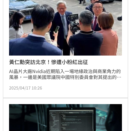
黃仁勳突訪北京！慘遭小粉紅出征
AI晶片大廠Nvidia近期陷入一場地緣政治與商業角力的
風暴，一邊是美國眾議院中國特別委員會對其提出的國
安質疑，另一邊則是中國網民「小粉紅」對執行長黃仁
2025/04/17 10:26
勳的激烈言論出征。隨著美中科技戰持續升溫，Nvidia
的全球布局正面臨前所未有的挑戰。