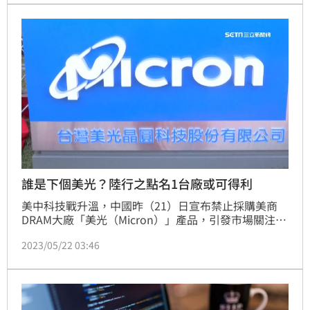
「機率不大」。
誰是下個美光？陸行之點名1台廠或可得利
美中科技戰升溫，中國昨（21）日宣布禁止採購美商
DRAM大廠「美光（Micron）」產品，引發市場關注。
對此，資深半導體分析師陸行之分享5大重點觀察，包
2023/05/22 03:46
括三星、海力士是否能補足缺口，而台灣南亞科技是否
能受惠、誰是下一家，以及美光股價是否會反應。（記
者：王翊綺）