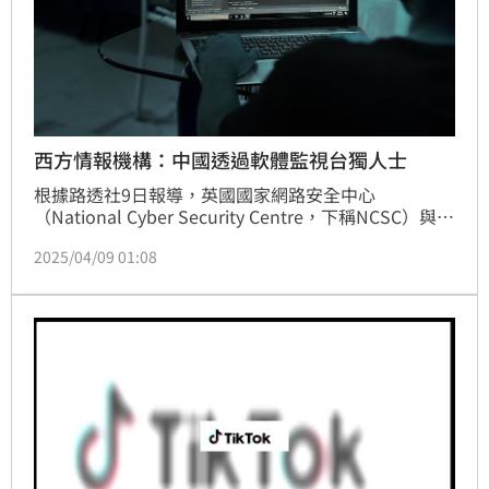
西方情報機構：中國透過軟體監視台獨人士
根據路透社9日報導，英國國家網路安全中心
（National Cyber Security Centre，下稱NCSC）與其
合作夥伴8日共同發布報告揭露，中國極有可能利用惡
2025/04/09 01:08
意手機應用程式監視台獨人士、西藏權利倡議者，以及
其他異議人士。