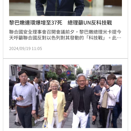
黎巴嫩連環爆增至37死 總理籲UN反科技戰
聯合國安全理事會召開會議前夕，黎巴嫩總理米卡提今
天呼籲聯合國反對以色列對其發動的「科技戰」。此次
會議將討論真主黨使用的通訊裝置發生爆炸，造成37人
2024/09/19 11:05
喪生的事件。