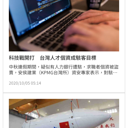
科技戰開打 台灣人才個資成駭客目標
中秋連假期間，疑似有人力銀行遭駭，求職者個資被盜
賣，安侯建業（KPMG台灣所）資安專家表示，對駭客
來說，求職資料含金量頗高，尤其正值科技戰期間，台
2020/10/05 05:14
灣高科技人才資料庫更成垂涎目標。