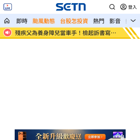
登入
即時
颱風動態
台股怎投資
熱門
影音
熱搜
手！檢起訴書寫金
桃園明停水「最長11小時」 影響
光